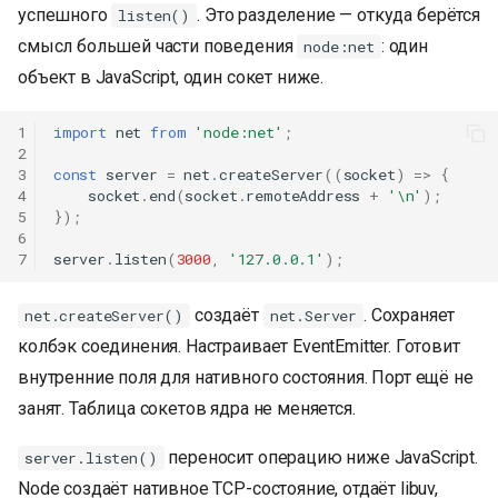
успешного
. Это разделение — откуда берётся
listen()
смысл большей части поведения
: один
node:net
объект в JavaScript, один сокет ниже.
1
import
net
from
'node:net'
;
2
3
const
server
=
net
.
createServer
((
socket
)
=>
{
4
socket
.
end
(
socket
.
remoteAddress
+
'\n'
);
5
});
6
7
server
.
listen
(
3000
,
'127.0.0.1'
);
создаёт
. Сохраняет
net.createServer()
net.Server
колбэк соединения. Настраивает EventEmitter. Готовит
внутренние поля для нативного состояния. Порт ещё не
занят. Таблица сокетов ядра не меняется.
переносит операцию ниже JavaScript.
server.listen()
Node создаёт нативное TCP-состояние, отдаёт libuv,