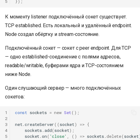
5
});
К моменту listener подключённый сокет существует.
TCP established. Есть локальный и удалённый endpoint.
Node создал обёртку и stream-состояние.
Подключённый сокет — сокет с peer endpoint. Для TCP
— одно established-соединение с полями адресов,
readable/writable, буферами ядра и TCP-состоянием
ниже Node.
Один слушающий сервер — много подключённых
сокетов:
1
const
sockets
=
new
Set
();
2
3
net
.
createServer
((
socket
)
=>
{
4
sockets
.
add
(
socket
);
5
socket
.
on
(
'close'
,
()
=>
sockets
.
delete
(
socket