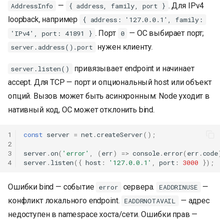
—
. Для IPv4
AddressInfo
{ address, family, port }
loopback, например
{ address: '127.0.0.1', family:
. Порт
— ОС выбирает порт;
'IPv4', port: 41891 }
0
нужен клиенту.
server.address().port
привязывает endpoint и начинает
server.listen()
accept. Для TCP — порт и опциональный host или объект
опций. Вызов может быть асинхронным: Node уходит в
нативный код, ОС может отклонить bind.
1
const
server
=
net
.
createServer
();
2
3
server
.
on
(
'error'
,
(
err
)
=>
console
.
error
(
err
.
code
4
server
.
listen
({
host
:
'127.0.0.1'
,
port
:
3000
});
Ошибки bind — событие
сервера.
—
error
EADDRINUSE
конфликт локального endpoint.
— адрес
EADDRNOTAVAIL
недоступен в namespace хоста/сети. Ошибки прав —