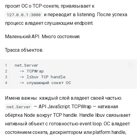
просит ОС о TCP-сокете, привязывает к
и переводит в listening. После успеха
127.0.0.1:3000
процесс владеет слушающим endpoint.
Маленький API. Много состояния.
Трасса объектов:
1
net.Server

2
  -> TCPWrap

3
  -> libuv TCP handle

4
Имена важны: каждый слой владеет своей частью.
— API JavaScript. TCPWrap — нативная
net.Server
обёртка Node вокруг TCP handle. Handle libuv связывает
нативный объект с готовностью event loop. ОС владеет
состоянием сокета, дескриптором или platform handle,