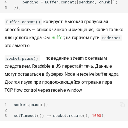
4
pending
=
Buffer
.
concat
([
pending
,
chunk
]);
5
});
копирует. Высокая пропускная
Buffer.concat()
способность — список чанков и смещения; копия только
для целого кадра. См.
Buffer
; на горячем пути
node:net
это заметно.
— поведение stream с сетевым
socket.pause()
следствием. Readable в JS перестаёт течь. Данные
могут оставаться в буферах Node и receive buffer ядра.
Долгая пауза при продолжающейся отправке пира —
TCP flow control через receive window.
1
socket
.
pause
();
2
3
setTimeout
(()
=>
socket
.
resume
(),
1000
);