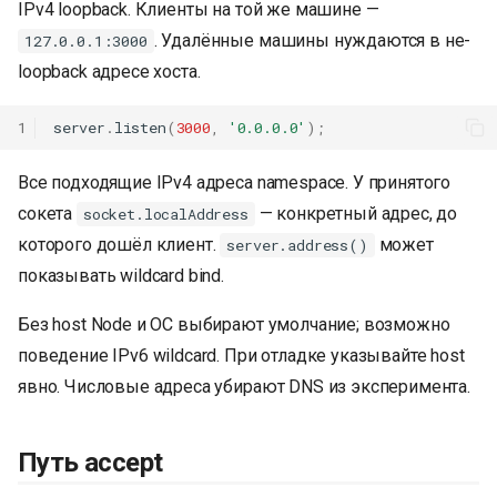
IPv4 loopback. Клиенты на той же машине —
. Удалённые машины нуждаются в не-
127.0.0.1:3000
loopback адресе хоста.
1
server
.
listen
(
3000
,
'0.0.0.0'
);
Все подходящие IPv4 адреса namespace. У принятого
сокета
— конкретный адрес, до
socket.localAddress
которого дошёл клиент.
может
server.address()
показывать wildcard bind.
Без host Node и ОС выбирают умолчание; возможно
поведение IPv6 wildcard. При отладке указывайте host
явно. Числовые адреса убирают DNS из эксперимента.
Путь accept