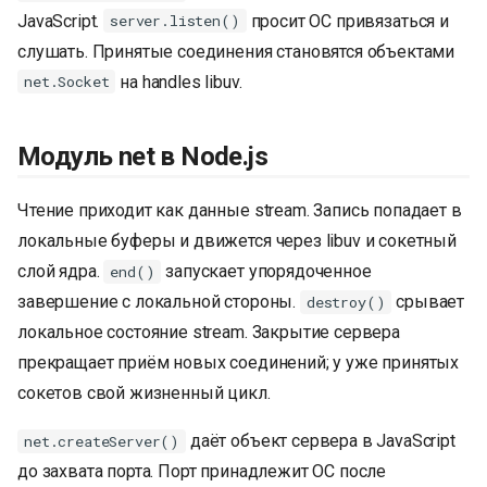
и
JavaScript.
просит ОС привязаться и
server.listen()
слушать. Принятые соединения становятся объектами
я
на handles libuv.
net.Socket
п
о
Модуль net в Node.js
и
Чтение приходит как данные stream. Запись попадает в
с
локальные буферы и движется через libuv и сокетный
к
слой ядра.
запускает упорядоченное
end()
а
завершение с локальной стороны.
срывает
destroy()
локальное состояние stream. Закрытие сервера
прекращает приём новых соединений; у уже принятых
сокетов свой жизненный цикл.
даёт объект сервера в JavaScript
net.createServer()
до захвата порта. Порт принадлежит ОС после