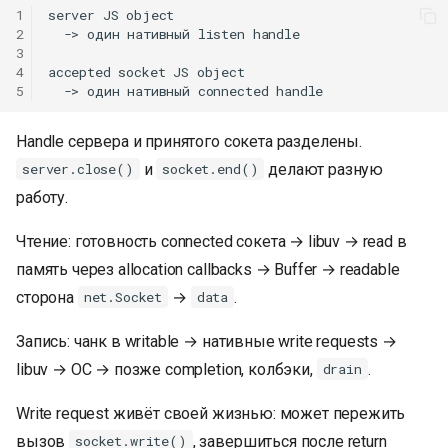
1
server JS object

2
  -> один нативный listen handle

3
4
accepted socket JS object

5
Handle сервера и принятого сокета разделены.
и
делают разную
server.close()
socket.end()
работу.
Чтение: готовность connected сокета → libuv → read в
память через allocation callbacks → Buffer → readable
сторона
→
.
net.Socket
data
Запись: чанк в writable → нативные write requests →
libuv → ОС → позже completion, колбэки,
.
drain
Write request живёт своей жизнью: может пережить
вызов
, завершиться после return
socket.write()