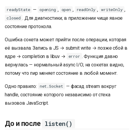
—
,
,
,
,
readyState
opening
open
readOnly
writeOnly
. Для диагностики; в приложении чище явное
closed
состояние протокола.
Ошибка сокета может прийти после операции, которая
её вызвала. Запись в JS → submit write → позже сбой в
ядре → completion в libuv →
. Функция давно
error
вернулась — нормальный async I/O; на сокетах видно,
потому что пир меняет состояние в любой момент.
Одно правило:
— фасад stream вокруг
net.Socket
handle, состояние которого независимо от стека
вызовов JavaScript.
До и после
listen()