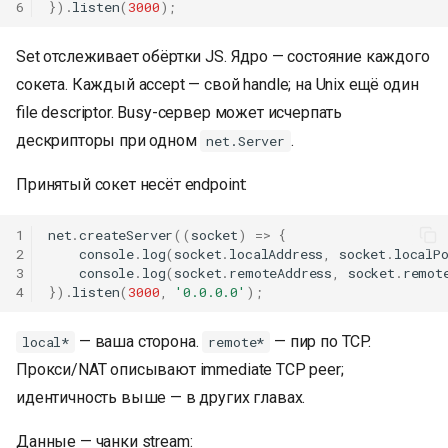
6
}).
listen
(
3000
);
Set отслеживает обёртки JS. Ядро — состояние каждого
сокета. Каждый accept — свой handle; на Unix ещё один
file descriptor. Busy-сервер может исчерпать
дескрипторы при одном
.
net.Server
Принятый сокет несёт endpoint:
1
net
.
createServer
((
socket
)
=>
{
2
console
.
log
(
socket
.
localAddress
,
socket
.
localP
3
console
.
log
(
socket
.
remoteAddress
,
socket
.
remot
4
}).
listen
(
3000
,
'0.0.0.0'
);
— ваша сторона.
— пир по TCP.
local*
remote*
Прокси/NAT описывают immediate TCP peer;
идентичность выше — в других главах.
Данные — чанки stream: