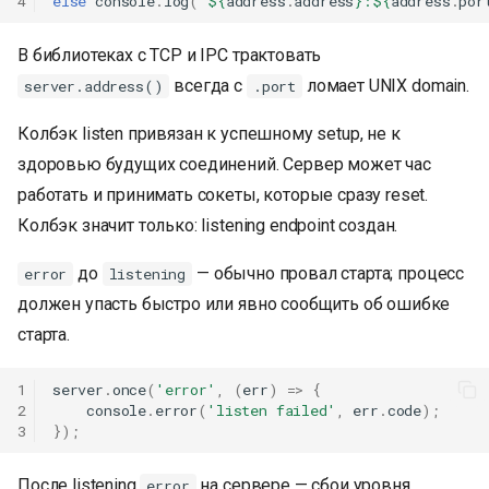
4
else
console
.
log
(
`
${
address
.
address
}
:
${
address
.
por
В библиотеках с TCP и IPC трактовать
всегда с
ломает UNIX domain.
server.address()
.port
Колбэк listen привязан к успешному setup, не к
здоровью будущих соединений. Сервер может час
работать и принимать сокеты, которые сразу reset.
Колбэк значит только: listening endpoint создан.
до
— обычно провал старта; процесс
error
listening
должен упасть быстро или явно сообщить об ошибке
старта.
1
server
.
once
(
'error'
,
(
err
)
=>
{
2
console
.
error
(
'listen failed'
,
err
.
code
);
3
});
После listening
на сервере — сбои уровня
error