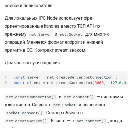
колбэки пользователя.
Для локальных IPC Node использует pipe-
ориентированные handles вместо TCP. API по-
прежнему
и
для многих
net.Server
net.Socket
операций. Меняется формат endpoint и нижний
примитив ОС. Контракт stream знаком.
Два частых пути создания:
1
const
server
=
net
.
createServer
(
onConnection
);
2
const
client
=
net
.
createConnection
(
3000
,
'127.0.0
и
— синонимы
net.createConnection()
net.connect()
для клиента. Создают
и вызывают
net.Socket
. Сервер обычно с
socket.connect()
. Клиент — с
, когда
net.createServer()
net.connect()