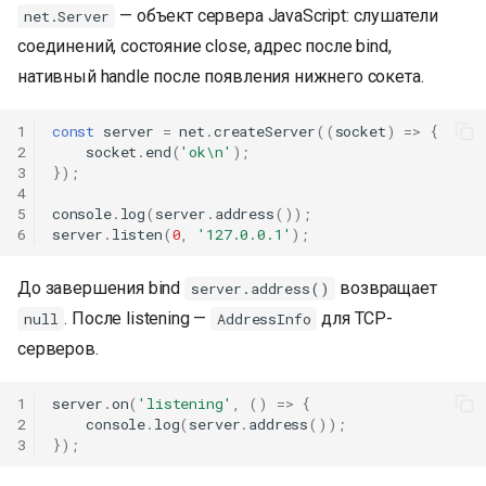
— объект сервера JavaScript: слушатели
net.Server
соединений, состояние close, адрес после bind,
нативный handle после появления нижнего сокета.
1
const
server
=
net
.
createServer
((
socket
)
=>
{
2
socket
.
end
(
'ok\n'
);
3
});
4
5
console
.
log
(
server
.
address
());
6
server
.
listen
(
0
,
'127.0.0.1'
);
До завершения bind
возвращает
server.address()
. После listening —
для TCP-
null
AddressInfo
серверов.
1
server
.
on
(
'listening'
,
()
=>
{
2
console
.
log
(
server
.
address
());
3
});