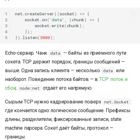
1
net
.
createServer
((
socket
)
=>
{
2
socket
.
on
(
'data'
,
(
chunk
)
=>
{
3
socket
.
write
(
chunk
);
4
});
5
}).
listen
(
3000
);
Echo-сервер. Чанк
— байты из приёмного пути
data
сокета. TCP держит порядок; границы сообщений —
выше. Одна запись клиента — несколько
или
data
наоборот. Поведение потока байтов — в
TCP: поток и
сбои
;
отдаёт его напрямую.
node:net
Сырым TCP нужно кадрирование поверх
:
net.Socket
где кончается одно логическое сообщение. Префиксы
длины, разделители, фиксированные записи, state
machine парсера. Сокет даёт байты; протокол —
границы.