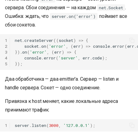
сервера. Сбои соединения — на каждом
.
net.Socket
Ошибка: ждать, что
поймает все
server.on('error')
сбои сокетов.
1
net
.
createServer
((
socket
)
=>
{
2
socket
.
on
(
'error'
,
(
err
)
=>
console
.
error
(
err
.
3
}).
on
(
'error'
,
(
err
)
=>
{
4
console
.
error
(
'server'
,
err
.
code
);
5
});
Два обработчика — два emitter'а. Сервер — listen и
handle сервера. Сокет — одно соединение.
Привязка к host меняет, какие локальные адреса
принимают трафик:
1
server
.
listen
(
3000
,
'127.0.0.1'
);