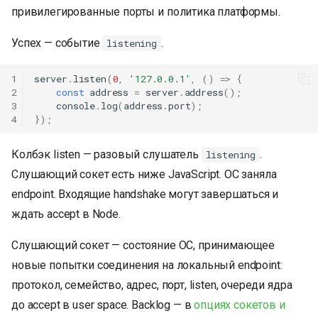
привилегированные порты и политика платформы.
Успех — событие
.
listening
1
server
.
listen
(
0
,
'127.0.0.1'
,
()
=>
{
2
const
address
=
server
.
address
();
3
console
.
log
(
address
.
port
);
4
});
Колбэк listen — разовый слушатель
.
listening
Слушающий сокет есть ниже JavaScript. ОС заняла
endpoint. Входящие handshake могут завершаться и
ждать accept в Node.
Слушающий сокет — состояние ОС, принимающее
новые попытки соединения на локальный endpoint:
протокол, семейство, адрес, порт, listen, очереди ядра
до accept в user space. Backlog — в
опциях сокетов и