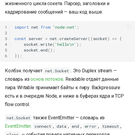
жизненного цикла сокета. Парсер, заголовки и
кадрирование сообщений — ваш код выше.
1
import
net
from
'node:net'
;
2
3
const
server
=
net
.
createServer
((
socket
)
=>
{
4
socket
.
write
(
'hello\n'
);
5
socket
.
end
();
6
});
Колбэк получает
. Это Duplex stream —
net.Socket
словарь из
основ потоков
. Readable отдаёт данные
пира. Writable принимает байты к пиру. Backpressure
есть и в очередях Node, и ниже в буферах ядра и TCP
flow control.
также EventEmitter — словарь из
net.Socket
EventEmitter
.
,
,
,
,
,
connect
data
end
error
timeout
— события поверх нативных переходов.
close