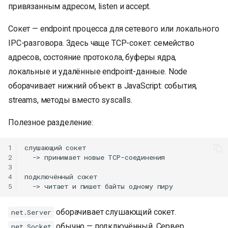
привязанным адресом, listen и accept.
Сокет — endpoint процесса для сетевого или локального
IPC-разговора. Здесь чаще TCP-сокет: семейство
адресов, состояние протокола, буферы ядра,
локальные и удалённые endpoint-данные. Node
оборачивает нижний объект в JavaScript: события,
streams, методы вместо syscalls.
Полезное разделение:
1
слушающий сокет

2
  -> принимает новые TCP-соединения

3
4
подключённый сокет

5
оборачивает слушающий сокет.
net.Server
обычно — подключённый. Сервер
net.Socket