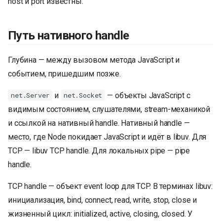
host и port известны.
Путь нативного handle
Глубина — между вызовом метода JavaScript и
событием, пришедшим позже.
и
— объекты JavaScript с
net.Server
net.Socket
видимым состоянием, слушателями, stream-механикой
и ссылкой на нативный handle. Нативный handle —
место, где Node покидает JavaScript и идёт в libuv. Для
TCP — libuv TCP handle. Для локальных pipe — pipe
handle.
TCP handle — объект event loop для TCP. В терминах libuv:
инициализация, bind, connect, read, write, stop, close и
жизненный цикл: initialized, active, closing, closed. У