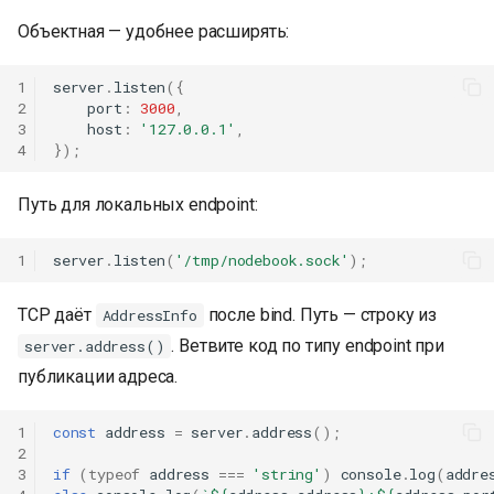
Объектная — удобнее расширять:
1
server
.
listen
({
2
port
:
3000
,
3
host
:
'127.0.0.1'
,
4
});
Путь для локальных endpoint:
1
server
.
listen
(
'/tmp/nodebook.sock'
);
TCP даёт
после bind. Путь — строку из
AddressInfo
. Ветвите код по типу endpoint при
server.address()
публикации адреса.
1
const
address
=
server
.
address
();
2
3
if
(
typeof
address
===
'string'
)
console
.
log
(
addre