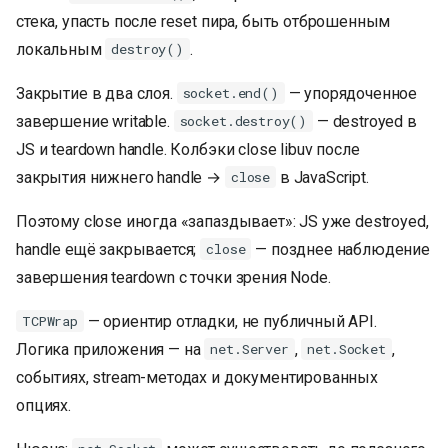
стека, упасть после reset пира, быть отброшенным
локальным
.
destroy()
Закрытие в два слоя.
— упорядоченное
socket.end()
завершение writable.
— destroyed в
socket.destroy()
JS и teardown handle. Колбэки close libuv после
закрытия нижнего handle →
в JavaScript.
close
Поэтому close иногда «запаздывает»: JS уже destroyed,
handle ещё закрывается;
— позднее наблюдение
close
завершения teardown с точки зрения Node.
— ориентир отладки, не публичный API.
TCPWrap
Логика приложения — на
,
,
net.Server
net.Socket
событиях, stream-методах и документированных
опциях.