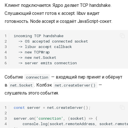
Клиент подключается. Ядро делает TCP handshake.
Слушающий сокет готов к accept. libuv видит
готовность. Node accept и создаёт JavaScript-сокет.
1
incoming TCP handshake

2
  -> OS accepted connected socket

3
  -> libuv accept callback

4
  -> new TCPWrap

5
  -> new net.Socket

6
Событие
— входящий пир принят и обёрнут
connection
в
. Колбэк
—
net.Socket
net.createServer()
слушатель этого события.
1
const
server
=
net
.
createServer
();
2
3
server
.
on
(
'connection'
,
(
socket
)
=>
{
4
console
.
log
(
socket
.
remoteAddress
,
socket
.
remot