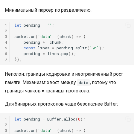
Минимальный парсер по разделителю:
1
let
pending
=
''
;
2
3
socket
.
on
(
'data'
,
(
chunk
)
=>
{
4
pending
+=
chunk
;
5
const
lines
=
pending
.
split
(
'\n'
);
6
pending
=
lines
.
pop
();
7
});
Неполон: границы кодировки и неограниченный рост
памяти. Механизм: хвост между
, потому что
data
границы чанков ≠ границы протокола.
Для бинарных протоколов чаще безопаснее Buffer:
1
let
pending
=
Buffer
.
alloc
(
0
);
2
3
socket
.
on
(
'data'
,
(
chunk
)
=>
{