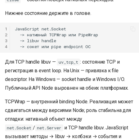
Нижнее состояние держите в голове.
1
JavaScript net.Socket

2
  -> нативный TCPWrap или PipeWrap

3
  -> libuv handle

4
Для TCP handle libuv —
: состояние TCP и
uv_tcp_t
регистрация в event loop. На Unix — привязка к file
descriptor. На Windows — socket handle и Windows I/O.
Публичный API Node выровнен на обеих платформах.
TCPWrap — внутренний binding Node. Реализация может
сдвигаться между версиями Node; роль стабильна для
отладки: нативный объект между
/
и TCP handle libuv. JavaScript
net.Socket
net.Server
вызывает методы → libuv → колбэки → события и