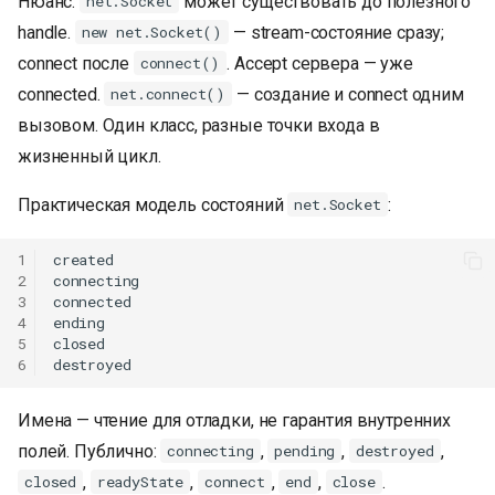
Нюанс:
может существовать до полезного
net.Socket
handle.
— stream-состояние сразу;
new net.Socket()
connect после
. Accept сервера — уже
connect()
connected.
— создание и connect одним
net.connect()
вызовом. Один класс, разные точки входа в
жизненный цикл.
Практическая модель состояний
:
net.Socket
1
created

2
connecting

3
connected

4
ending

5
closed

6
Имена — чтение для отладки, не гарантия внутренних
полей. Публично:
,
,
,
connecting
pending
destroyed
,
,
,
,
.
closed
readyState
connect
end
close