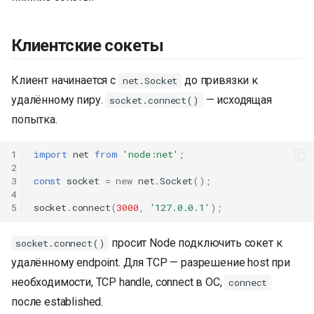
Клиентские сокеты
Клиент начинается с
до привязки к
net.Socket
удалённому пиру.
— исходящая
socket.connect()
попытка.
1
import
net
from
'node:net'
;
2
3
const
socket
=
new
net
.
Socket
();
4
5
socket
.
connect
(
3000
,
'127.0.0.1'
);
просит Node подключить сокет к
socket.connect()
удалённому endpoint. Для TCP — разрешение host при
К началу
необходимости, TCP handle, connect в ОС,
connect
после established.