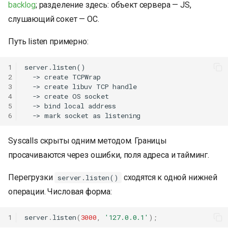
backlog
; разделение здесь: объект сервера — JS,
слушающий сокет — ОС.
Путь listen примерно:
1
server.listen()

2
  -> create TCPWrap

3
  -> create libuv TCP handle

4
  -> create OS socket

5
  -> bind local address

6
Syscalls скрыты одним методом. Границы
просачиваются через ошибки, поля адреса и тайминг.
Перегрузки
сходятся к одной нижней
server.listen()
операции. Числовая форма:
1
server
.
listen
(
3000
,
'127.0.0.1'
);