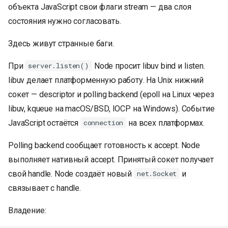
объекта JavaScript свои флаги stream — два слоя
состояния нужно согласовать.
Здесь живут странные баги.
При
Node просит libuv bind и listen.
server.listen()
libuv делает платформенную работу. На Unix нижний
сокет — descriptor и polling backend (epoll на Linux через
libuv, kqueue на macOS/BSD, IOCP на Windows). Событие
JavaScript остаётся
на всех платформах.
connection
Polling backend сообщает готовность к accept. Node
выполняет нативный accept. Принятый сокет получает
свой handle. Node создаёт новый
и
net.Socket
связывает с handle.
Владение: