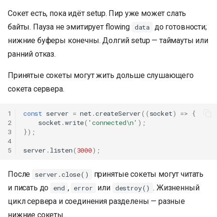
Сокет есть, пока идёт setup. Пир уже может слать
байты. Пауза не эмитирует flowing
до готовности;
data
нижние буферы конечны. Долгий setup — таймауты или
ранний отказ.
Принятые сокеты могут жить дольше слушающего
сокета сервера.
1
const
server
=
net
.
createServer
((
socket
)
=>
{
2
socket
.
write
(
'connected\n'
);
3
});
4
5
server
.
listen
(
3000
);
После
принятые сокеты могут читать
server.close()
и писать до
,
или
. Жизненный
end
error
destroy()
цикл сервера и соединения разделены — разные
нижние сокеты.