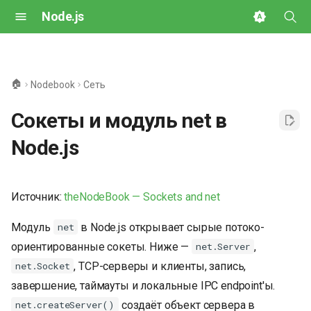
Node.js
И
н
🏠
Nodebook
Сеть
и
Сокеты и модуль net в
ц
Node.js
и
а
Источник:
theNodeBook — Sockets and net
л
и
Модуль
в Node.js открывает сырые потоко-
net
ориентированные сокеты. Ниже —
,
з
net.Server
, TCP-серверы и клиенты, запись,
net.Socket
а
завершение, таймауты и локальные IPC endpoint'ы.
ц
создаёт объект сервера в
net.createServer()