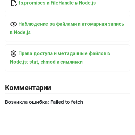
fs.promises и FileHandle в Node.js
и
я
Наблюдение за файлами и атомарная запись
п
в Node.js
о
и
Права доступа и метаданные файлов в
с
Node.js: stat, chmod и симлинки
к
а
Комментарии