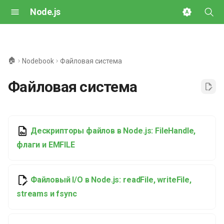
Node.js
И
н
🏠
Nodebook
Файловая система
и
Файловая система
ц
и
а
Дескрипторы файлов в Node.js: FileHandle,
л
флаги и EMFILE
и
з
Файловый I/O в Node.js: readFile, writeFile,
streams и fsync
а
ц