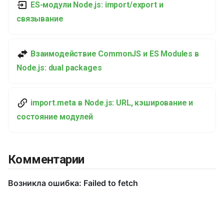
ES-модули Node.js: import/export и
и
связывание
я
п
Взаимодействие CommonJS и ES Modules в
о
Node.js: dual packages
и
с
import.meta в Node.js: URL, кэширование и
к
состояние модулей
а
Комментарии