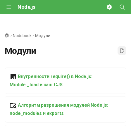
Node.js
И
н
🏠
Nodebook
Модули
и
Модули
ц
и
а
Внутренности require() в Node.js:
л
Module._load и кэш CJS
и
з
Алгоритм разрешения модулей Node.js:
node_modules и exports
а
ц