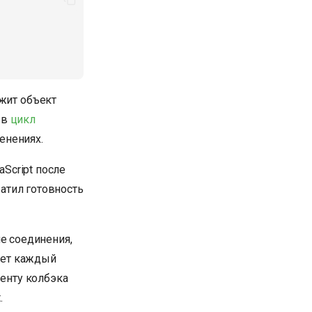
ржит объект
 в
цикл
менениях.
aScript после
ратил готовность
е соединения,
вает каждый
менту колбэка
.