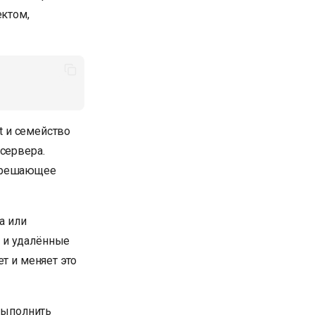
ектом,
rt и семейство
сервера.
, решающее
а или
 и удалённые
т и меняет это
 выполнить