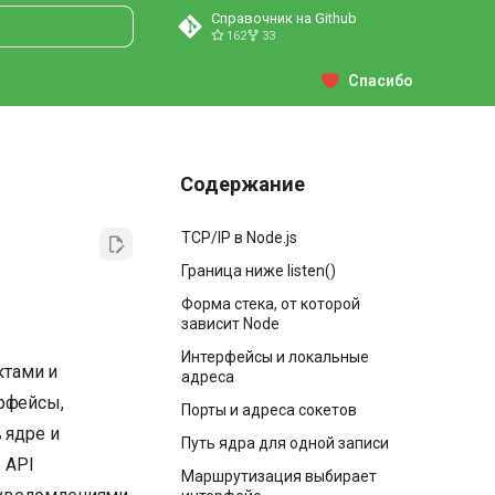
Справочник на Github
162
33
ция поиска
Спасибо
Содержание
TCP/IP в Node.js
Граница ниже listen()
Форма стека, от которой
зависит Node
Интерфейсы и локальные
ктами и
адреса
ерфейсы,
Порты и адреса сокетов
 ядре и
Путь ядра для одной записи
 API
Маршрутизация выбирает