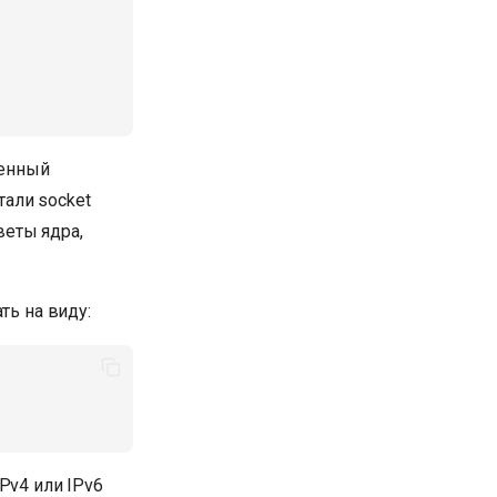
шенный
али socket
веты ядра,
ть на виду:
Pv4 или IPv6