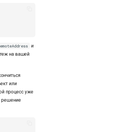
и
emoteAddress
теж на вашей
кончиться
ъект или
гой процесс уже
но решение