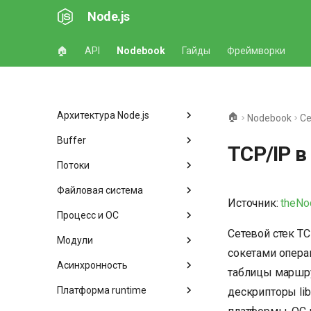
Node.js
🏠
API
Nodebook
Гайды
Фреймворки
Архитектура Node.js
🏠
Nodebook
Се
Buffer
TCP/IP в
Потоки
Файловая система
Источник:
theNo
Процесс и ОС
Сетевой стек TC
Модули
сокетами опера
Асинхронность
таблицы маршрут
Платформа runtime
дескрипторы lib