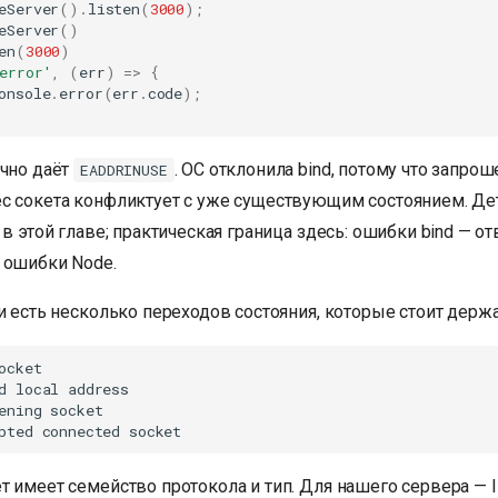
eServer
().
listen
(
3000
);
eServer
()
en
(
3000
)
error'
,
(
err
)
=>
{
onsole
.
error
(
err
.
code
);
ычно даёт
. ОС отклонила bind, потому что запро
EADDRINUSE
с сокета конфликтует с уже существующим состоянием. Дет
 в этой главе; практическая граница здесь: ошибки bind — от
 ошибки Node.
и есть несколько переходов состояния, которые стоит держа
ocket

d local address

ening socket

 имеет семейство протокола и тип. Для нашего сервера — I