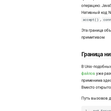
операцию. JavaS
Нативный код N
,
accept()
con
Эта граница объ
примитивом.
Граница н
В Unix-подобны
файлов
уже раз
применима здес
Вместо открытог
Путь вызовов д
1
net.Serve