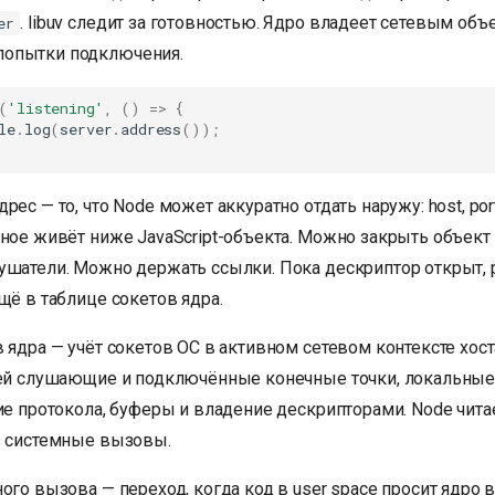
. libuv следит за готовностью. Ядро владеет сетевым объ
er
опытки подключения.
(
'listening'
,
()
=>
{
le
.
log
(
server
.
address
());
рес — то, что Node может аккуратно отдать наружу: host, po
ное живёт ниже JavaScript-объекта. Можно закрыть объект 
ушатели. Можно держать ссылки. Пока дескриптор открыт
щё в таблице сокетов ядра.
 ядра — учёт сокетов ОС в активном сетевом контексте хост
ней слушающие и подключённые конечные точки, локальные
ие протокола, буферы и владение дескрипторами. Node читае
з системные вызовы.
ого вызова — переход, когда код в user space просит ядро