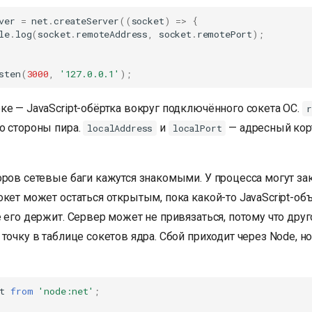
ver
=
net
.
createServer
((
socket
)
=>
{
le
.
log
(
socket
.
remoteAddress
,
socket
.
remotePort
);
sten
(
3000
,
'127.0.0.1'
);
ке — JavaScript-обёртка вокруг подключённого сокета ОС.
r
о стороны пира.
и
— адресный кор
localAddress
localPort
оров сетевые баги кажутся знакомыми. У процесса могут за
кет может остаться открытым, пока какой-то JavaScript-об
 его держит. Сервер может не привязаться, потому что дру
точку в таблице сокетов ядра. Сбой приходит через Node, 
t
from
'node:net'
;