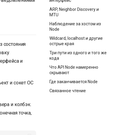
 уведомлениями
интерфейс
ARP, Neighbor Discovery и
MTU
Наблюдение за хостом из
Node
Wildcard, localhost и другие
з состояния
острые края
овку
Три пути из одного и того же
кода
нтерфейса и
Что API Node намеренно
скрывают
Где заканчивается Node
ект и сокет ОС
Связанное чтение
вера и колбэк.
нечная точка,