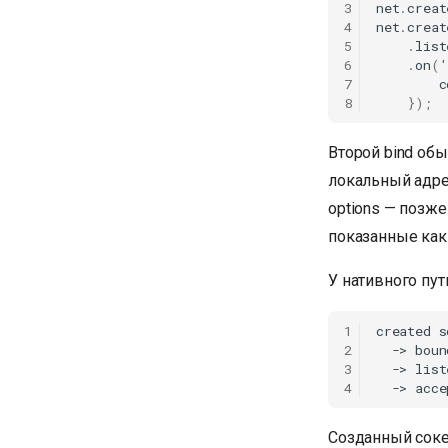
3
net
.
creat
4
net
.
creat
5
.
list
6
.
on
(
'
7
c
8
});
Второй bind об
локальный адре
options — позже
показанные как
У нативного пут
1
created s
2
  -> boun
3
  -> list
4
Созданный сокет