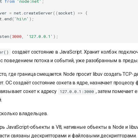
t
from
'node:net'
;
ver
=
net
.
createServer
((
socket
)
=>
{
t
.
end
(
'hi\n'
);
sten
(
3000
,
'127.0.0.1'
);
создаёт состояние в JavaScript. Хранит колбэк подключ
er()
 с поведением потока и событий, уже разобранным в преды
то, где граница смещается. Node просит libuv создать TCP-де
ет. ОС создаёт состояние сокета в ядре, назначает процессу
ивязывает сокет к адресу
, затем помечает
127.0.0.1:3000
.
есколько владельцев.
рь JavaScript-объекты в V8, нативные объекты в Node и libu
 Части связаны дескрипторами и файловыми дескрипторами. 