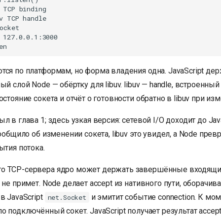
 TCP binding

v TCP handle

ocket

 127.0.0.1:3000

тся по платформам, но форма владения одна. JavaScript де
ый слой Node — обёртку для libuv. libuv — handle, встроенный
состояние сокета и отчёт о готовности обратно в libuv при из
л в глава 1; здесь узкая версия: сетевой I/O доходит до Jav
сообщило об изменении сокета, libuv это увидел, а Node прев
ытия потока.
о TCP-сервера ядро может держать завершённые входящи
 не примет. Node делает accept из нативного пути, оборачи
в JavaScript
и эмитит событие connection. К мо
net.Socket
о подключённый сокет. JavaScript получает результат accept