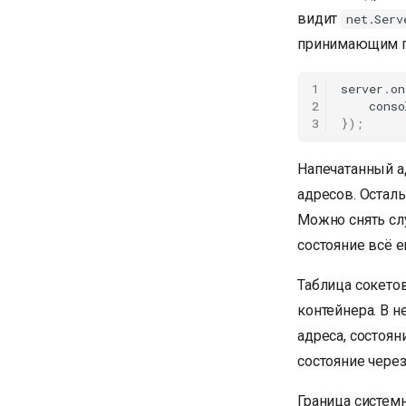
видит
net.Serv
принимающим п
1
server
.
on
2
conso
3
});
Напечатанный ад
адресов. Осталь
Можно снять сл
состояние всё е
Таблица сокетов
контейнера. В 
адреса, состоян
состояние чере
Граница системн