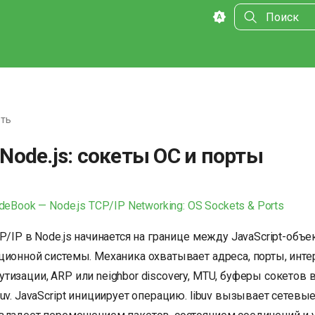
Инициализа
ть
 Node.js: сокеты ОС и порты
deBook — Node.js TCP/IP Networking: OS Sockets & Ports
P/IP в Node.js начинается на границе между JavaScript-объе
ционной системы. Механика охватывает адреса, порты, инт
изации, ARP или neighbor discovery, MTU, буферы сокетов в
uv. JavaScript инициирует операцию. libuv вызывает сетевые