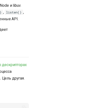
ode и libuv.
,
,
)
listen()
енные API.
адеет
о дескрипторах
оцесса
 Цель другая.