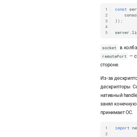
1
const
ser
2
conso
3
});
4
5
server
.
li
в колбэ
socket
— с
remotePort
стороне.
Из-за дескрипт
дескрипторы. Со
нативный handle
занял конечную 
принимает ОС.
1
import
ne
2