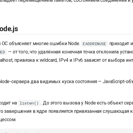
владеет перемещением пакетов, состоянием соединений и
ode.js
 ОС объясняет многие ошибки Node.
приходит и
EADDRINUSE
— от того, что удалённая конечная точка отклонила устан
SED
lhost, привязка к wildcard, IPv4 и IPv6 зависят от выбора и
ode-сервера два видимых куска состояния — JavaScript-объ
ходит на
. До этого вызова у Node есть объект сер
listen()
о завершения в ядре появляется привязанная слушающая ко
цессом.