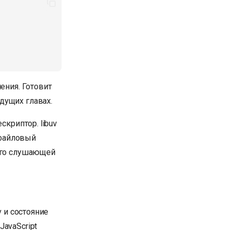
ения. Готовит
дущих главах.
скриптор. libuv
 файловый
 его слушающей
v и состояние
JavaScript