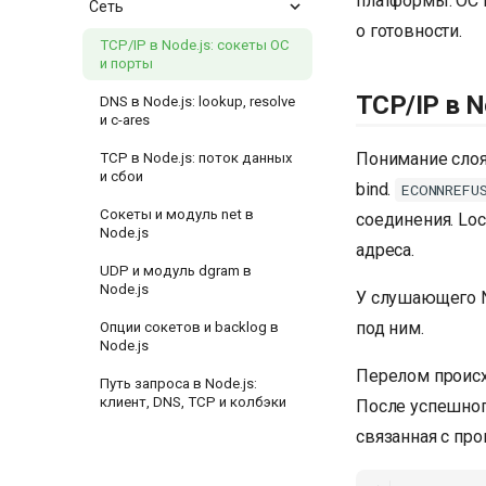
платформы. ОС 
Сеть
о готовности.
TCP/IP в Node.js: сокеты ОС
и порты
TCP/IP в N
DNS в Node.js: lookup, resolve
и c-ares
Понимание слоя
TCP в Node.js: поток данных
и сбои
bind.
ECONNREFU
Сокеты и модуль net в
соединения. Loca
Node.js
адреса.
UDP и модуль dgram в
Node.js
У слушающего N
под ним.
Опции сокетов и backlog в
Node.js
Перелом проис
Путь запроса в Node.js:
клиент, DNS, TCP и колбэки
После успешног
связанная с про