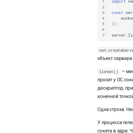
1
import
ne
2
3
const
ser
4
socke
5
});
6
7
server
.
li
net.createServ
объект сервера
— мес
listen()
просит у ОС сок
дескриптор, пр
конечной точкой
Одна строка. Н
У процесса тепе
сокета в ядре.