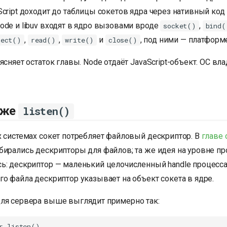
cript доходит до таблицы сокетов ядра через нативный код N
ode и libuv входят в ядро вызовами вроде
,
socket()
bind(
,
,
и
, под ними — платформ
nect()
read()
write()
close()
ясняет остаток главы. Node отдаёт JavaScript-объект. ОС вл
иже
listen()
х системах сокет потребляет файловый дескриптор. В
главе 
бирались дескрипторы для файлов; та же идея на уровне пр
ь: дескриптор — маленький целочисленный handle процесса.
о файла дескриптор указывает на объект сокета в ядре.
ля сервера выше выглядит примерно так:
r.listen()
