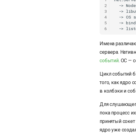
2
  -> Node
3
  -> libu
4
  -> OS s
5
  -> bind
6
Имена различаю
сервера. Нативн
событий
. ОС — 
Цикл событий бы
того, как ядро 
в колбэки и соб
Для слушающег
пока процесс их
принятый сокет 
ядро уже создал