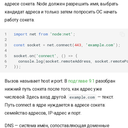
адресе сокета. Node должен разрешить имя, выбрать
кандидат адреса и только затем попросить ОС начать
работу сокета.
1
import
net
from
'node:net'
;
2
3
const
socket
=
net
.
connect
(
443
,
'example.com'
);
4
5
socket
.
on
(
'connect'
,
()
=>
{
6
console
.
log
(
socket
.
remoteAddress
,
socket
.
remoteP
7
});
Вызов называет host и port. В
подглаве 9.1
разобран
нижний путь сокета после того, как адрес уже
числовой. Здесь вход другой.
— текст.
example.com
Путь connect в ядре нуждается в адресе сокета:
семейство адресов, IP-адрес и порт.
DNS — система имён, сопоставляющая доменные