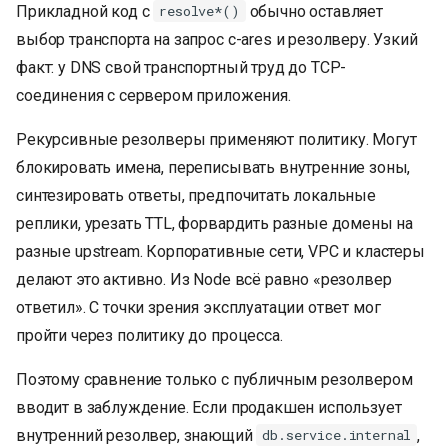
Прикладной код с
обычно оставляет
resolve*()
выбор транспорта на запрос c-ares и резолверу. Узкий
факт: у DNS свой транспортный труд до TCP-
соединения с сервером приложения.
Рекурсивные резолверы применяют политику. Могут
блокировать имена, переписывать внутренние зоны,
синтезировать ответы, предпочитать локальные
реплики, урезать TTL, форвардить разные домены на
разные upstream. Корпоративные сети, VPC и кластеры
делают это активно. Из Node всё равно «резолвер
ответил». С точки зрения эксплуатации ответ мог
пройти через политику до процесса.
Поэтому сравнение только с публичным резолвером
вводит в заблуждение. Если продакшен использует
внутренний резолвер, знающий
,
db.service.internal