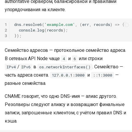
authoritative сервером, балансировкой и правилами
упорядочивания на клиенте.
1
dns
.
resolve6
(
'example.com'
,
(
err
,
records
)
=>
{
2
console
.
log
(
records
);
3
});
Семейство адресов — протокольное семейство адреса.
В сетевых API Node чаще
и
или строки
4
6
/
в
. Семейство —
IPv4
IPv6
os.networkInterfaces()
часть адреса сокета.
и
—
127.0.0.1:3000
::1:3000
разные семейства.
CNAME говорит, что одно DNS-имя — алиас другого.
Резолверы следуют алиасу и возвращают финальные
записи, запрошенные клиентом, с учётом правил DNS и
кэша.