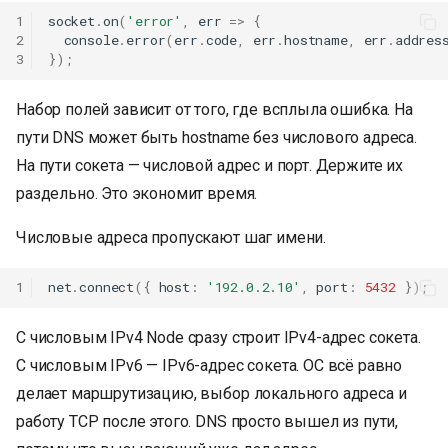
1
socket
.
on
(
'error'
,
err
=>
{
2
console
.
error
(
err
.
code
,
err
.
hostname
,
err
.
addres
3
});
Набор полей зависит от того, где всплыла ошибка. На
пути DNS может быть hostname без числового адреса.
На пути сокета — числовой адрес и порт. Держите их
раздельно. Это экономит время.
Числовые адреса пропускают шаг имени.
1
net
.
connect
({
host
:
'192.0.2.10'
,
port
:
5432
});
С числовым IPv4 Node сразу строит IPv4-адрес сокета.
С числовым IPv6 — IPv6-адрес сокета. ОС всё равно
делает маршрутизацию, выбор локального адреса и
работу TCP после этого. DNS просто вышел из пути,