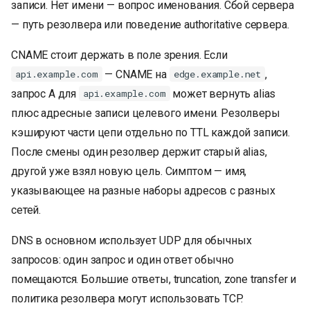
записи. Нет имени — вопрос именования. Сбой сервера
— путь резолвера или поведение authoritative сервера.
CNAME стоит держать в поле зрения. Если
— CNAME на
,
api.example.com
edge.example.net
запрос A для
может вернуть alias
api.example.com
плюс адресные записи целевого имени. Резолверы
кэшируют части цепи отдельно по TTL каждой записи.
После смены один резолвер держит старый alias,
другой уже взял новую цель. Симптом — имя,
указывающее на разные наборы адресов с разных
сетей.
DNS в основном использует UDP для обычных
запросов: один запрос и один ответ обычно
помещаются. Большие ответы, truncation, zone transfer и
политика резолвера могут использовать TCP.