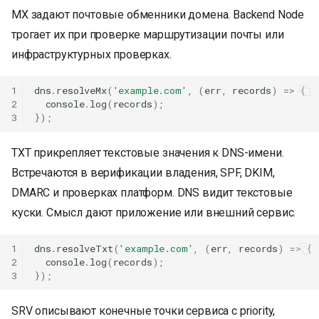
MX задают почтовые обменники домена. Backend Node
трогает их при проверке маршрутизации почты или
инфраструктурных проверках.
1
dns
.
resolveMx
(
'example.com'
,
(
err
,
records
)
=>
{
2
console
.
log
(
records
);
3
});
TXT прикрепляет текстовые значения к DNS-имени.
Встречаются в верификации владения, SPF, DKIM,
DMARC и проверках платформ. DNS видит текстовые
куски. Смысл дают приложение или внешний сервис.
1
dns
.
resolveTxt
(
'example.com'
,
(
err
,
records
)
=>
{
2
console
.
log
(
records
);
3
});
SRV описывают конечные точки сервиса с priority,