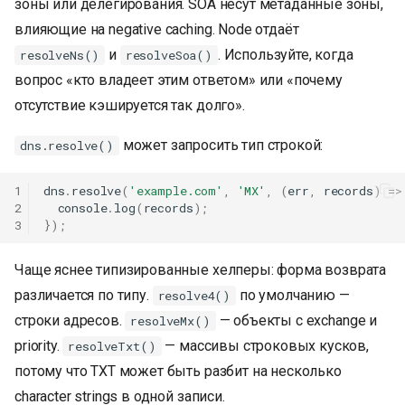
зоны или делегирования. SOA несут метаданные зоны,
влияющие на negative caching. Node отдаёт
и
. Используйте, когда
resolveNs()
resolveSoa()
вопрос «кто владеет этим ответом» или «почему
отсутствие кэшируется так долго».
может запросить тип строкой:
dns.resolve()
1
dns
.
resolve
(
'example.com'
,
'MX'
,
(
err
,
records
)
=>
2
console
.
log
(
records
);
3
});
Чаще яснее типизированные хелперы: форма возврата
различается по типу.
по умолчанию —
resolve4()
строки адресов.
— объекты с exchange и
resolveMx()
К началу
priority.
— массивы строковых кусков,
resolveTxt()
потому что TXT может быть разбит на несколько
character strings в одной записи.