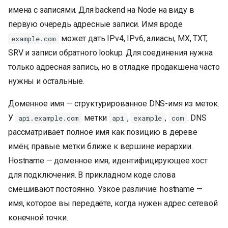
имена с записями. Для backend на Node на виду в
первую очередь адресные записи. Имя вроде
может дать IPv4, IPv6, алиасы, MX, TXT,
example.com
SRV и записи обратного lookup. Для соединения нужна
только адресная запись, но в отладке продакшена часто
нужны и остальные.
Доменное имя — структурированное DNS-имя из меток.
У
метки
,
,
. DNS
api.example.com
api
example
com
рассматривает полное имя как позицию в дереве
имён; правые метки ближе к вершине иерархии.
Hostname — доменное имя, идентифицирующее хост
для подключения. В прикладном коде слова
смешивают постоянно. Узкое различие: hostname —
имя, которое вы передаёте, когда нужен адрес сетевой
конечной точки.