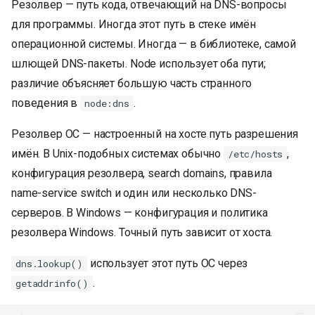
Резолвер — путь кода, отвечающий на DNS-вопросы
для программы. Иногда этот путь в стеке имён
операционной системы. Иногда — в библиотеке, самой
шлющей DNS-пакеты. Node использует оба пути;
различие объясняет большую часть странного
поведения в
.
node:dns
Резолвер ОС — настроенный на хосте путь разрешения
имён. В Unix-подобных системах обычно
,
/etc/hosts
конфигурация резолвера, search domains, правила
name-service switch и один или несколько DNS-
серверов. В Windows — конфигурация и политика
резолвера Windows. Точный путь зависит от хоста.
использует этот путь ОС через
dns.lookup()
.
getaddrinfo()