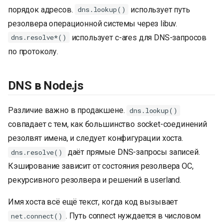
и
порядок адресов.
использует путь
dns.lookup()
резолвера операционной системы через libuv.
я
использует c-ares для DNS-запросов
dns.resolve*()
п
по протоколу.
о
и
DNS в Node.js
с
Различие важно в продакшене.
dns.lookup()
к
совпадает с тем, как большинство socket-соединений
а
резолвят имена, и следует конфигурации хоста.
даёт прямые DNS-запросы записей.
dns.resolve()
Кэширование зависит от состояния резолвера ОС,
рекурсивного резолвера и решений в userland.
Имя хоста всё ещё текст, когда код вызывает
. Путь connect нуждается в числовом
net.connect()