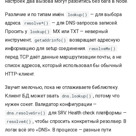
настроек два вызова могут разойтись без бага в Node.
Различие и по типам имён.
— для выбора
lookup()
адреса.
— для DNS-запросов записей.
resolve*()
Просить у
MX или TXT — неверный
lookup()
инструмент;
возвращает адресную
getaddrinfo()
информацию для setup соединения.
resolveMx()
перед TCP даёт данные маршрутизации почты, а не
список адресов, который использовал бы обычный
HTTP-клиент.
Звучит мелочью, пока не отлаживаете библиотеку.
Клиент БД может звать
, потому что
dns.lookup()
нужен сокет. Валидатор конфигурации —
для SRV. Health check платформы —
dns.resolveSrv()
, чтобы спросить конкретный резолвер. В
resolve4()
логах всё это «DNS». В процессе — разные пути