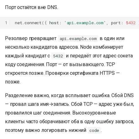
Порт остаётся вне DNS.
1
net
.
connect
({
host
:
'api.example.com'
,
port
:
5432
Резолвер превращает
в один или
api.example.com
несколько кандидатов адресов. Node комбинирует
каждый кандидат с
и передаёт этот адрес сокета
5432
коду соединения. Порт — от вызывающего. TCP
откроется позже. Проверки сертификата HTTPS —
позже.
Разделение важно, когда всплывает ошибка. Сбой DNS
— провал шага имя→запись. Сбой TCP — адрес уже был,
провалился шаг соединения. Высокоуровневые
клиенты часто оборачивают оба в одну ошибку запроса,
поэтому важно логировать нижний
.
code