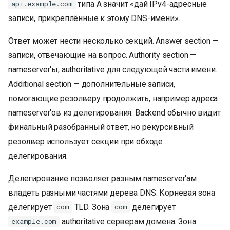
типа A значит «дай IPv4-адресные
api.example.com
записи, прикреплённые к этому DNS-имени».
Ответ может нести несколько секций. Answer section —
записи, отвечающие на вопрос. Authority section —
nameserver'ы, authoritative для следующей части имени.
Additional section — дополнительные записи,
помогающие резолверу продолжить, например адреса
nameserver'ов из делегирования. Backend обычно видит
финальный разобранный ответ, но рекурсивный
резолвер использует секции при обходе
делегирования.
Делегирование позволяет разным nameserver'ам
владеть разными частями дерева DNS. Корневая зона
делегирует
TLD. Зона
делегирует
com
com
authoritative серверам домена. Зона
example.com