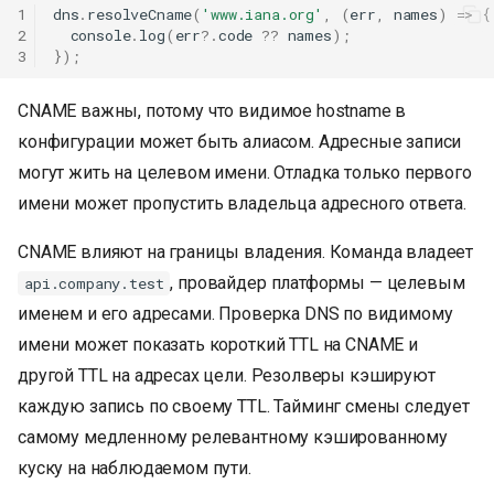
1
dns
.
resolveCname
(
'www.iana.org'
,
(
err
,
names
)
=>
{
2
console
.
log
(
err
?
.
code
??
names
);
3
});
CNAME важны, потому что видимое hostname в
конфигурации может быть алиасом. Адресные записи
могут жить на целевом имени. Отладка только первого
имени может пропустить владельца адресного ответа.
CNAME влияют на границы владения. Команда владеет
, провайдер платформы — целевым
api.company.test
именем и его адресами. Проверка DNS по видимому
имени может показать короткий TTL на CNAME и
другой TTL на адресах цели. Резолверы кэшируют
каждую запись по своему TTL. Тайминг смены следует
самому медленному релевантному кэшированному
куску на наблюдаемом пути.