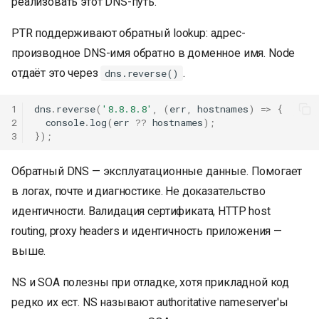
реализовать этот DNS-путь.
PTR поддерживают обратный lookup: адрес-
производное DNS-имя обратно в доменное имя. Node
отдаёт это через
.
dns.reverse()
1
dns
.
reverse
(
'8.8.8.8'
,
(
err
,
hostnames
)
=>
{
2
console
.
log
(
err
??
hostnames
);
3
});
Обратный DNS — эксплуатационные данные. Помогает
в логах, почте и диагностике. Не доказательство
идентичности. Валидация сертификата, HTTP host
routing, proxy headers и идентичность приложения —
выше.
NS и SOA полезны при отладке, хотя прикладной код
редко их ест. NS называют authoritative nameserver'ы