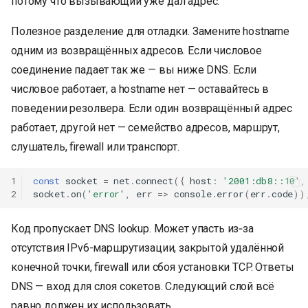
потому что вызывающий уже дал адрес.
Полезное разделение для отладки. Замените hostname
одним из возвращённых адресов. Если числовое
соединение падает так же — вы ниже DNS. Если
числовое работает, а hostname нет — оставайтесь в
поведении резолвера. Если один возвращённый адрес
работает, другой нет — семейство адресов, маршрут,
слушатель, firewall или транспорт.
1
const
socket
=
net
.
connect
({
host
:
'2001:db8::10'
,
2
socket
.
on
(
'error'
,
err
=>
console
.
error
(
err
.
code
))
Код пропускает DNS lookup. Может упасть из‑за
отсутствия IPv6-маршрутизации, закрытой удалённой
конечной точки, firewall или сбоя установки TCP. Ответы
DNS — вход для слоя сокетов. Следующий слой всё
равно должен их использовать.