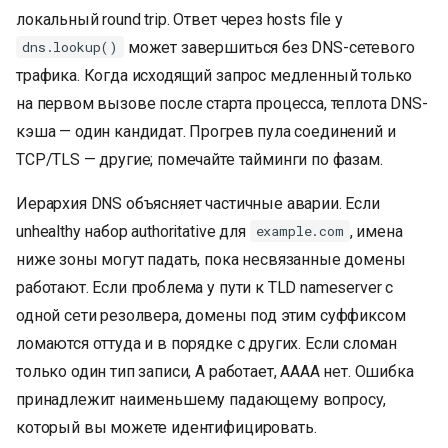
локальный round trip. Ответ через hosts file у
может завершиться без DNS-сетевого
dns.lookup()
трафика. Когда исходящий запрос медленный только
на первом вызове после старта процесса, теплота DNS-
кэша — один кандидат. Прогрев пула соединений и
TCP/TLS — другие; помечайте тайминги по фазам.
Иерархия DNS объясняет частичные аварии. Если
unhealthy набор authoritative для
, имена
example.com
ниже зоны могут падать, пока несвязанные домены
работают. Если проблема у пути к TLD nameserver с
одной сети резолвера, домены под этим суффиксом
ломаются оттуда и в порядке с других. Если сломан
только один тип записи, A работает, AAAA нет. Ошибка
принадлежит наименьшему падающему вопросу,
который вы можете идентифицировать.