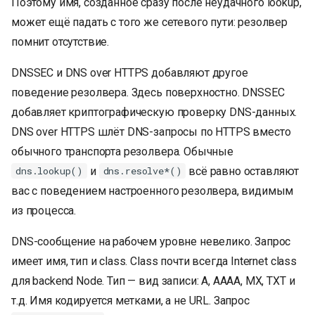
Поэтому имя, созданное сразу после неудачного lookup,
может ещё падать с того же сетевого пути: резолвер
помнит отсутствие.
DNSSEC и DNS over HTTPS добавляют другое
поведение резолвера. Здесь поверхностно. DNSSEC
добавляет криптографическую проверку DNS-данных.
DNS over HTTPS шлёт DNS-запросы по HTTPS вместо
обычного транспорта резолвера. Обычные
и
всё равно оставляют
dns.lookup()
dns.resolve*()
вас с поведением настроенного резолвера, видимым
из процесса.
DNS-сообщение на рабочем уровне невелико. Запрос
имеет имя, тип и class. Class почти всегда Internet class
для backend Node. Тип — вид записи: A, AAAA, MX, TXT и
т.д. Имя кодируется метками, а не URL. Запрос