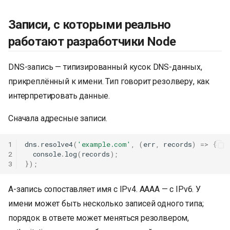
Записи, с которыми реально
работают разработчики Node
DNS-запись — типизированный кусок DNS-данных,
прикреплённый к имени. Тип говорит резолверу, как
интерпретировать данные.
Сначала адресные записи.
1
dns
.
resolve4
(
'example.com'
,
(
err
,
records
)
=>
{
2
console
.
log
(
records
);
3
});
A-запись сопоставляет имя с IPv4. AAAA — с IPv6. У
имени может быть несколько записей одного типа;
порядок в ответе может меняться резолвером,