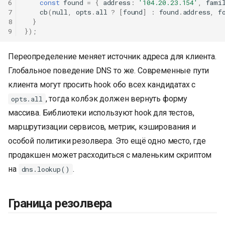
6
const
found
=
{
address
:
'104.20.23.154'
,
fami
7
cb
(
null
,
opts
.
all
?
[
found
]
:
found
.
address
,
f
8
}
9
});
Переопределение меняет источник адреса для клиента.
Глобальное поведение DNS то же. Современные пути
клиента могут просить hook обо всех кандидатах с
, тогда колбэк должен вернуть форму
opts.all
массива. Библиотеки используют hook для тестов,
маршрутизации сервисов, метрик, кэширования и
особой политики резолвера. Это ещё одно место, где
продакшен может расходиться с маленьким скриптом
на
.
dns.lookup()
Граница резолвера