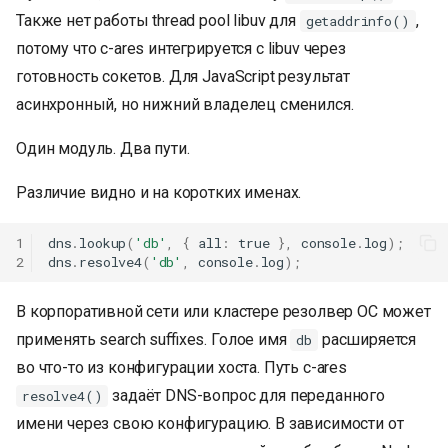
Также нет работы thread pool libuv для
,
getaddrinfo()
потому что c-ares интегрируется с libuv через
готовность сокетов. Для JavaScript результат
асинхронный, но нижний владелец сменился.
Один модуль. Два пути.
Различие видно и на коротких именах.
1
dns
.
lookup
(
'db'
,
{
all
:
true
},
console
.
log
);
2
dns
.
resolve4
(
'db'
,
console
.
log
);
В корпоративной сети или кластере резолвер ОС может
применять search suffixes. Голое имя
расширяется
db
во что-то из конфигурации хоста. Путь c-ares
задаёт DNS-вопрос для переданного
resolve4()
имени через свою конфигурацию. В зависимости от