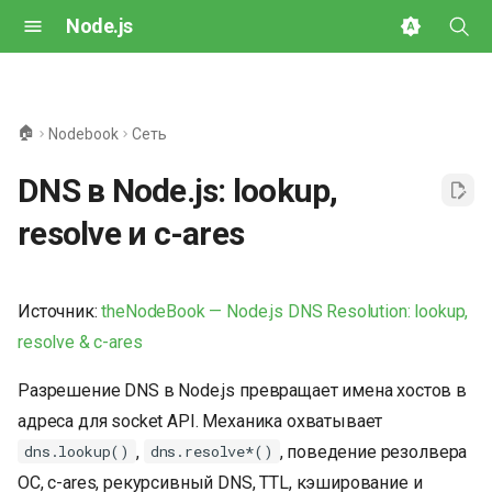
Node.js
И
н
🏠
Nodebook
Сеть
и
DNS в Node.js: lookup,
ц
resolve и c-ares
и
а
Источник:
theNodeBook — Node.js DNS Resolution: lookup,
л
resolve & c-ares
и
Разрешение DNS в Node.js превращает имена хостов в
з
адреса для socket API. Механика охватывает
а
,
, поведение резолвера
dns.lookup()
dns.resolve*()
ц
ОС, c-ares, рекурсивный DNS, TTL, кэширование и