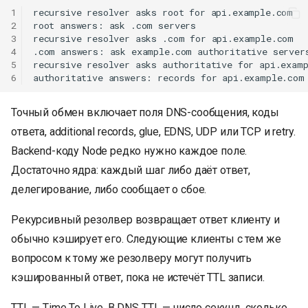
1
recursive resolver asks root for api.example.com

2
root answers: ask .com servers

3
recursive resolver asks .com for api.example.com

4
.com answers: ask example.com authoritative servers
5
recursive resolver asks authoritative for api.examp
6
Точный обмен включает поля DNS-сообщения, коды
ответа, additional records, glue, EDNS, UDP или TCP и retry.
Backend-коду Node редко нужно каждое поле.
Достаточно ядра: каждый шаг либо даёт ответ,
делегирование, либо сообщает о сбое.
Рекурсивный резолвер возвращает ответ клиенту и
обычно кэширует его. Следующие клиенты с тем же
вопросом к тому же резолверу могут получить
кэшированный ответ, пока не истечёт TTL записи.
TTL — Time To Live. В DNS TTL — число секунд, сколько