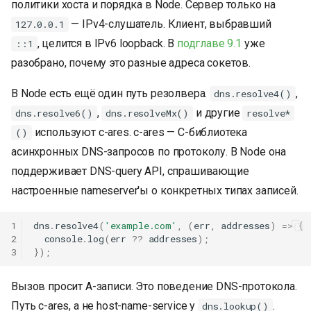
политики хоста и порядка в Node. Сервер только на
— IPv4-слушатель. Клиент, выбравший
127.0.0.1
, целится в IPv6 loopback. В
подглаве 9.1
уже
::1
разобрано, почему это разные адреса сокетов.
В Node есть ещё один путь резолвера.
,
dns.resolve4()
,
и другие
dns.resolve6()
dns.resolveMx()
resolve*
используют c-ares. c-ares — C-библиотека
()
асинхронных DNS-запросов по протоколу. В Node она
поддерживает DNS-query API, спрашивающие
настроенные nameserver'ы о конкретных типах записей.
1
dns
.
resolve4
(
'example.com'
,
(
err
,
addresses
)
=>
{
2
console
.
log
(
err
??
addresses
);
3
});
Вызов просит A-записи. Это поведение DNS-протокола.
Путь c-ares, а не host-name-service у
.
dns.lookup()