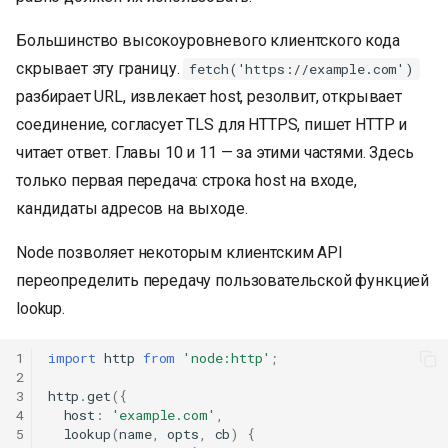
Большинство высокоуровневого клиентского кода
скрывает эту границу.
fetch('https://example.com')
разбирает URL, извлекает host, резолвит, открывает
соединение, согласует TLS для HTTPS, пишет HTTP и
читает ответ. Главы 10 и 11 — за этими частями. Здесь
только первая передача: строка host на входе,
кандидаты адресов на выходе.
Node позволяет некоторым клиентским API
переопределить передачу пользовательской функцией
lookup.
1
import
http
from
'node:http'
;
2
3
http
.
get
({
4
host
:
'example.com'
,
5
lookup
(
name
,
opts
,
cb
)
{