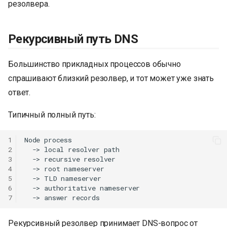
резолвера.
Рекурсивный путь DNS
Большинство прикладных процессов обычно
спрашивают близкий резолвер, и тот может уже знать
ответ.
Типичный полный путь:
1
Node process

2
  -> local resolver path

3
  -> recursive resolver

4
  -> root nameserver

5
  -> TLD nameserver

6
  -> authoritative nameserver

7
Рекурсивный резолвер принимает DNS-вопрос от