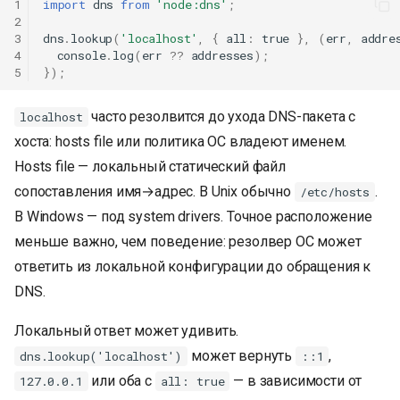
1
import
dns
from
'node:dns'
;
2
3
dns
.
lookup
(
'localhost'
,
{
all
:
true
},
(
err
,
addre
4
console
.
log
(
err
??
addresses
);
5
});
часто резолвится до ухода DNS-пакета с
localhost
хоста: hosts file или политика ОС владеют именем.
Hosts file — локальный статический файл
сопоставления имя→адрес. В Unix обычно
.
/etc/hosts
В Windows — под system drivers. Точное расположение
меньше важно, чем поведение: резолвер ОС может
ответить из локальной конфигурации до обращения к
DNS.
Локальный ответ может удивить.
может вернуть
,
dns.lookup('localhost')
::1
или оба с
— в зависимости от
127.0.0.1
all: true