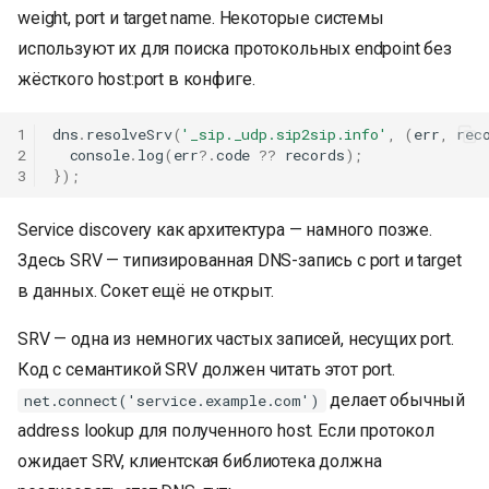
weight, port и target name. Некоторые системы
используют их для поиска протокольных endpoint без
жёсткого host:port в конфиге.
1
dns
.
resolveSrv
(
'_sip._udp.sip2sip.info'
,
(
err
,
rec
2
console
.
log
(
err
?
.
code
??
records
);
3
});
Service discovery как архитектура — намного позже.
Здесь SRV — типизированная DNS-запись с port и target
в данных. Сокет ещё не открыт.
SRV — одна из немногих частых записей, несущих port.
Код с семантикой SRV должен читать этот port.
делает обычный
net.connect('service.example.com')
address lookup для полученного host. Если протокол
ожидает SRV, клиентская библиотека должна