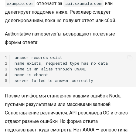
отвечает за
или
example.com
api.example.com
делегирует поддомен ниже. Резолвер следует
делегированиям, пока не получит ответ или сбой.
Authoritative nameserver'ы возвращают полезные
формы ответа:
1
answer records exist

2
name exists, requested type has no data

3
name is an alias through CNAME

4
name is absent

5
Позже эти формы становятся кодами ошибок Node,
пустыми результатами или массивами записей.
Сопоставление различается: API резолвера ОС и c-ares
отдают разные ошибки. Но форма ответа
подсказывает, куда смотреть. Нет AAAA — вопрос типа