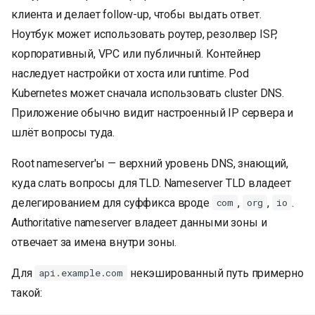
клиента и делает follow-up, чтобы выдать ответ.
Ноутбук может использовать роутер, резолвер ISP,
корпоративный, VPC или публичный. Контейнер
наследует настройки от хоста или runtime. Pod
Kubernetes может сначала использовать cluster DNS.
Приложение обычно видит настроенный IP сервера и
шлёт вопросы туда.
Root nameserver'ы — верхний уровень DNS, знающий,
куда слать вопросы для TLD. Nameserver TLD владеет
делегированием для суффикса вроде
,
,
.
com
org
io
Authoritative nameserver владеет данными зоны и
отвечает за имена внутри зоны.
Для
некэшированный путь примерно
api.example.com
такой: