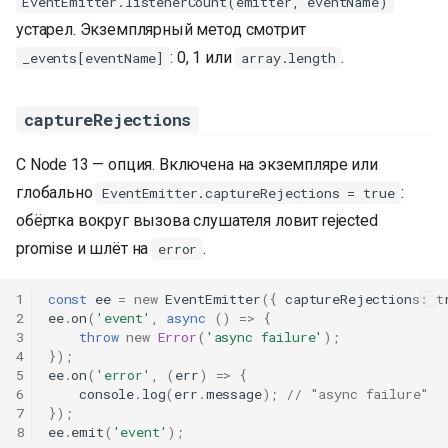
EventEmitter.listenerCount(emitter, eventName)
устарел. Экземплярный метод смотрит
: 0, 1 или
.
_events[eventName]
array.length
captureRejections
С Node 13 — опция. Включена на экземпляре или
глобально
:
EventEmitter.captureRejections = true
обёртка вокруг вызова слушателя ловит rejected
promise и шлёт на
.
error
1
const
ee
=
new
EventEmitter
({
captureRejections
:
t
2
ee
.
on
(
'event'
,
async
()
=>
{
3
throw
new
Error
(
'async failure'
);
4
});
5
ee
.
on
(
'error'
,
(
err
)
=>
{
6
console
.
log
(
err
.
message
);
// "async failure"
7
});
8
ee
.
emit
(
'event'
);