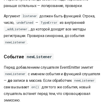
раньше остальных — логирование, проверки.
Аргумент
должен быть функцией. Строка,
listener
число,
—
из внутренней
undefined
TypeError
, до которой доходят все методы
_addListener
регистрации. Проверка синхронна, до события
.
newListener
Событие
newListener
Перед добавлением слушателя EventEmitter эмитит
с именем события и функцией слушателя
newListener
—
до
записи в массив. Если обработчик
newListener
сам вызывает
для того же события, новый
on()
слушатель встанет перед тем, что спровоцировал
эмиссию.