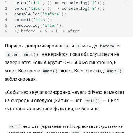
1
ee
.
on
(
'tick'
,
()
=>
console
.
log
(
'A'
));
2
ee
.
on
(
'tick'
,
()
=>
console
.
log
(
'B'
));
3
console
.
log
(
'before'
);
4
ee
.
emit
(
'tick'
);
5
console
.
log
(
'after'
);
6
// before -> A -> B -> after
Порядок детерминирован:
и
между
и
A
B
before
.
не вернётся, пока оба слушателя не
after
emit()
завершатся. Если A крутит CPU 500 мс синхронно, B
ждёт. Всё после
ждёт. Весь стек над
emit()
emit()
заблокирован.
«События» звучат асинхронно, «event-driven» намекает
на очередь и следующий тик — нет.
— цикл
emit()
синхронных вызовов функций, не больше.
не отдаёт управление event loop, пока все слушатели не
emit()