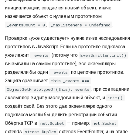
инициализации, создаётся новый объект; иначе
назначается объект с нулевым прототипом.
,
.
_eventsCount = 0
_maxListeners = undefined
Проверка «уже существует» нужна из‑за наследования
прототипов в JavaScript. Если на прототипе подкласса
уже лежит
(потому что
_events
EventEmitter.init()
вызывали на самом прототипе), все экземпляры
разделяли бы один
по цепочке прототипов.
_events
Защита сравнивает
this._events ===
: при совпадении
ObjectGetPrototypeOf(this)._events
экземпляр видит унаследованный объект, и
init()
создаёт свой. Без этого два экземпляра одного
подкласса могли бы делить регистрации событий.
Обёртка TCP в
— пример:
net.Socket
net.Socket
extends
extends EventEmitter, и на этапе
stream.Duplex