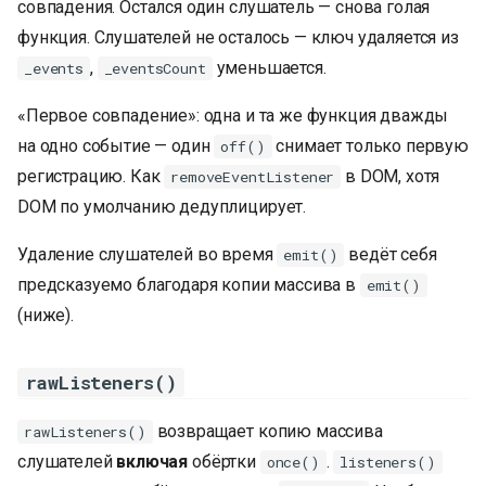
совпадения. Остался один слушатель — снова голая
функция. Слушателей не осталось — ключ удаляется из
,
уменьшается.
_events
_eventsCount
«Первое совпадение»: одна и та же функция дважды
на одно событие — один
снимает только первую
off()
регистрацию. Как
в DOM, хотя
removeEventListener
DOM по умолчанию дедуплицирует.
Удаление слушателей во время
ведёт себя
emit()
предсказуемо благодаря копии массива в
emit()
(ниже).
rawListeners()
возвращает копию массива
rawListeners()
слушателей
включая
обёртки
.
once()
listeners()