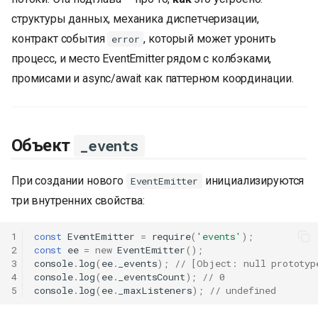
структуры данных, механика диспетчеризации,
контракт события
, который может уронить
error
процесс, и место EventEmitter рядом с колбэками,
промисами и async/await как паттерном координации.
Объект
_events
При создании нового
инициализируются
EventEmitter
три внутренних свойства:
1
const
EventEmitter
=
require
(
'events'
);
2
const
ee
=
new
EventEmitter
();
3
console
.
log
(
ee
.
_events
);
// [Object: null prototyp
4
console
.
log
(
ee
.
_eventsCount
);
// 0
5
console
.
log
(
ee
.
_maxListeners
);
// undefined