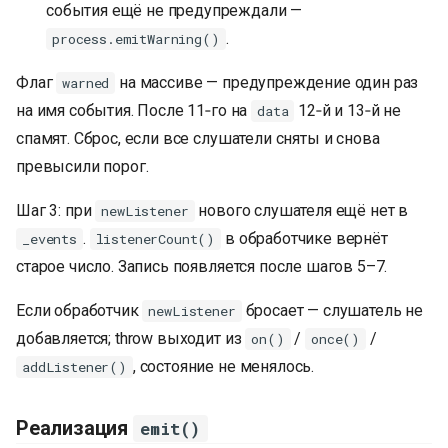
события ещё не предупреждали —
.
process.emitWarning()
Флаг
на массиве — предупреждение один раз
warned
на имя события. После 11‑го на
12‑й и 13‑й не
data
спамят. Сброс, если все слушатели сняты и снова
превысили порог.
Шаг 3: при
нового слушателя ещё нет в
newListener
.
в обработчике вернёт
_events
listenerCount()
старое число. Запись появляется после шагов 5–7.
Если обработчик
бросает — слушатель не
newListener
добавляется; throw выходит из
/
/
on()
once()
, состояние не менялось.
addListener()
Реализация
emit()