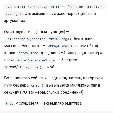
—
EventEmitter.prototype.emit
function emit(type,
. Оптимизация в диспетчеризации, не в
...args)
аргументах.
Один слушатель (голая функция) —
без копии
ReflectApply(handler, this, args)
массива. Несколько —
, затем обход
arrayClone()
копии.
для длин 2–4 возвращает литералы,
arrayClone
иначе
— быстрее
ArrayPrototypeSlice
spread/
в V8.
Array.from()
Большинство событий — один слушатель; на горячем
пути сервера
вызывается миллионы раз в
emit()
секунду (I/O, таймеры, chunks, соединения).
у слушателя — экземпляр эмиттера:
this