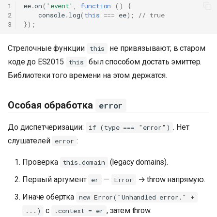
1
ee
.
on
(
'event'
,
function
()
{
2
console
.
log
(
this
===
ee
);
// true
3
});
Стрелочные функции
не привязывают; в старом
this
коде до ES2015
был способом достать эмиттер.
this
Библиотеки того времени на этом держатся.
Особая обработка
error
До диспетчеризации:
. Нет
if (type === "error")
слушателей
:
error
Проверка
(legacy domains).
this.domain
Первый аргумент
—
→ throw напрямую.
er
Error
Иначе обёртка
new Error("Unhandled error." +
с
, затем throw.
...)
.context = er