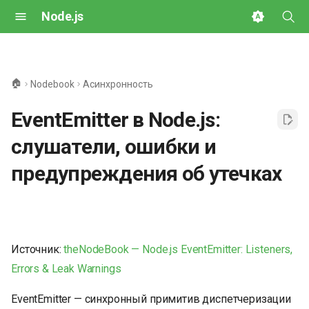
Node.js
И
н
🏠
Nodebook
Асинхронность
и
EventEmitter в Node.js:
ц
слушатели, ошибки и
и
предупреждения об утечках
а
л
и
з
Источник:
theNodeBook — Node.js EventEmitter: Listeners,
Errors & Leak Warnings
а
ц
EventEmitter — синхронный примитив диспетчеризации