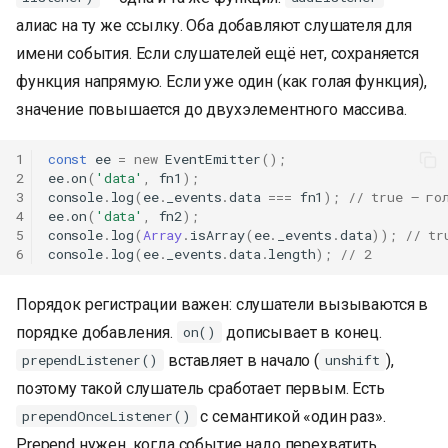
алиас на ту же ссылку. Оба добавляют слушателя для
имени события. Если слушателей ещё нет, сохраняется
функция напрямую. Если уже один (как голая функция),
значение повышается до двухэлементного массива.
1
const
ee
=
new
EventEmitter
();
2
ee
.
on
(
'data'
,
fn1
);
3
console
.
log
(
ee
.
_events
.
data
===
fn1
);
// true — го
4
ee
.
on
(
'data'
,
fn2
);
5
console
.
log
(
Array
.
isArray
(
ee
.
_events
.
data
));
// tr
6
console
.
log
(
ee
.
_events
.
data
.
length
);
// 2
Порядок регистрации важен: слушатели вызываются в
порядке добавления.
дописывает в конец.
on()
вставляет в начало (
),
prependListener()
unshift
поэтому такой слушатель сработает первым. Есть
с семантикой «один раз».
prependOnceListener()
Prepend нужен, когда событие надо перехватить