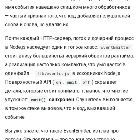
имя события навешано слишком много обработчиков
— частый признак того, что код добавляет слушателей
снова и снова, не удаляя их.
Почти каждый HTTP‑сервер, поток и дочерний процесс
в Node.js наследует один и тот же класс.
EventEmitter
стоит внизу большинства иерархий объектов рантайма,
а реализация настолько компактна, что умещается в
один файл —
в исходниках Node.js.
lib/events.js
Поверхностный API (
,
,
) скрывает
on
emit
off
детали, которые стоит понимать; главное, что многие
упускают:
синхронен
. Слушатель выполняется
emit()
в том же стеке вызовов, что и код, вызвавший
событие.
Вы уже знаете, что такое EventEmitter, из глав про
потоки. Эта подглава — про то,
как
это устроено: