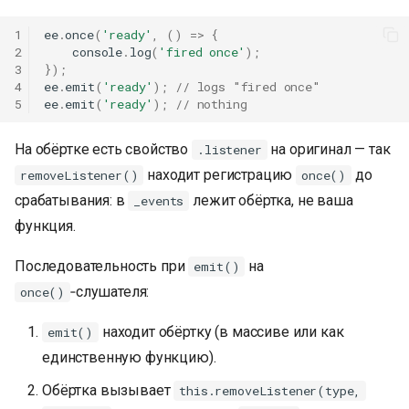
1
ee
.
once
(
'ready'
,
()
=>
{
2
console
.
log
(
'fired once'
);
3
});
4
ee
.
emit
(
'ready'
);
// logs "fired once"
5
ee
.
emit
(
'ready'
);
// nothing
На обёртке есть свойство
на оригинал — так
.listener
находит регистрацию
до
removeListener()
once()
срабатывания: в
лежит обёртка, не ваша
_events
функция.
Последовательность при
на
emit()
‑слушателя:
once()
находит обёртку (в массиве или как
emit()
единственную функцию).
Обёртка вызывает
this.removeListener(type,