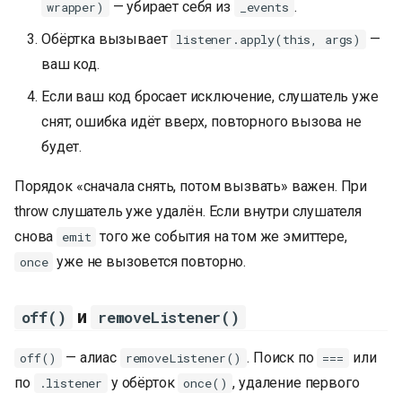
— убирает себя из
.
wrapper)
_events
Обёртка вызывает
—
listener.apply(this, args)
ваш код.
Если ваш код бросает исключение, слушатель уже
снят; ошибка идёт вверх, повторного вызова не
будет.
Порядок «сначала снять, потом вызвать» важен. При
throw слушатель уже удалён. Если внутри слушателя
снова
того же события на том же эмиттере,
emit
уже не вызовется повторно.
once
и
off()
removeListener()
— алиас
. Поиск по
или
off()
removeListener()
===
по
у обёрток
, удаление первого
.listener
once()