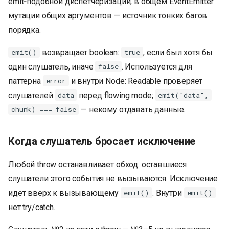
emit‑подобной диспетчеризации; в общем EventEmitter
мутации общих аргументов — источник тонких багов
порядка.
возвращает boolean:
, если был хотя бы
emit()
true
один слушатель, иначе
. Используется для
false
паттерна
и внутри Node: Readable проверяет
error
слушателей
перед flowing mode;
data
emit("data",
— некому отдавать данные.
chunk) === false
Когда слушатель бросает исключение
Любой throw останавливает обход: оставшиеся
слушатели этого события не вызываются. Исключение
идёт вверх к вызывающему
. Внутри
emit()
emit()
нет try/catch.