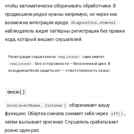
чтобы автоматически оборачивать обработчики. В
продакшене редко нужны напрямую, но через них
возможна интеграция вроде
:
diagnostics_channel
наблюдатель видит паттерны регистрации без правки
кода, который вешает слушателей.
Регистрация слушателя на
сама эмитит
newListener
. Без осторожности — бесконечный цикл. В
newListener
исходниках Node защиты нет — ответственность на вас.
once()
оборачивает вашу
once(eventName, listener)
функцию. Обёртка сначала снимает себя через
,
off()
затем вызывает оригинал. Слушатель срабатывает
ровно один раз.