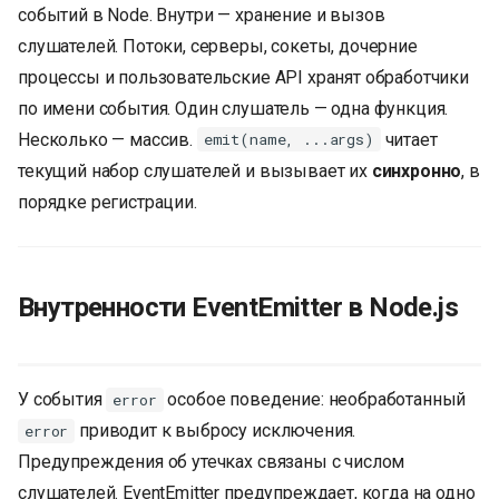
событий в Node. Внутри — хранение и вызов
и
слушателей. Потоки, серверы, сокеты, дочерние
я
процессы и пользовательские API хранят обработчики
п
по имени события. Один слушатель — одна функция.
о
Несколько — массив.
читает
emit(name, ...args)
текущий набор слушателей и вызывает их
синхронно
, в
и
порядке регистрации.
с
к
а
Внутренности EventEmitter в Node.js
У события
особое поведение: необработанный
error
приводит к выбросу исключения.
error
Предупреждения об утечках связаны с числом
слушателей. EventEmitter предупреждает, когда на одно