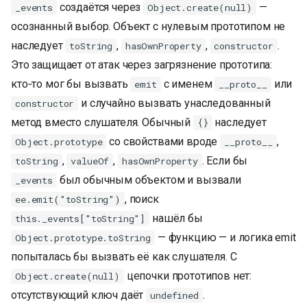
создаётся через
—
_events
Object.create(null)
осознанный выбор. Объект с нулевым прототипом не
наследует
,
,
.
toString
hasOwnProperty
constructor
Это защищает от атак через загрязнение прототипа:
кто‑то мог бы вызвать
с именем
или
emit
__proto__
и случайно вызвать унаследованный
constructor
метод вместо слушателя. Обычный
наследует
{}
со свойствами вроде
,
Object.prototype
__proto__
,
,
. Если бы
toString
valueOf
hasOwnProperty
был обычным объектом и вызвали
_events
, поиск
ee.emit("toString")
нашёл бы
this._events["toString"]
— функцию — и логика emit
Object.prototype.toString
попыталась бы вызвать её как слушателя. С
цепочки прототипов нет:
Object.create(null)
отсутствующий ключ даёт
.
undefined