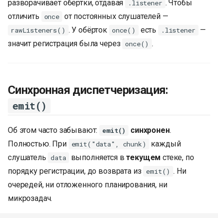
разворачивает обёртки, отдавая
. Чтобы
.listener
отличить
от постоянных слушателей —
once
. У обёрток
есть
—
rawListeners()
once()
.listener
значит регистрация была через
.
once()
Синхронная диспетчеризация:
emit()
Об этом часто забывают:
синхронен
.
emit()
Полностью. При
каждый
emit("data", chunk)
слушатель
выполняется в
текущем
стеке, по
data
порядку регистрации, до возврата из
. Ни
emit()
очередей, ни отложенного планирования, ни
микрозадач.