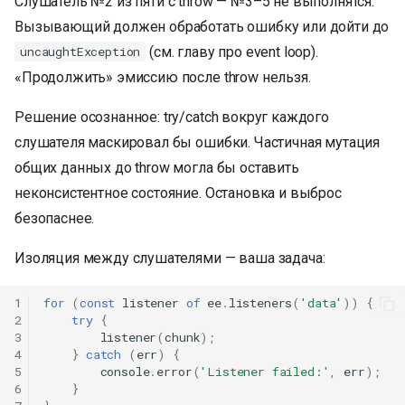
Слушатель №2 из пяти с throw — №3–5 не выполнятся.
Вызывающий должен обработать ошибку или дойти до
(см. главу про event loop).
uncaughtException
«Продолжить» эмиссию после throw нельзя.
Решение осознанное: try/catch вокруг каждого
слушателя маскировал бы ошибки. Частичная мутация
общих данных до throw могла бы оставить
неконсистентное состояние. Остановка и выброс
безопаснее.
Изоляция между слушателями — ваша задача:
1
for
(
const
listener
of
ee
.
listeners
(
'data'
))
{
2
try
{
3
listener
(
chunk
);
4
}
catch
(
err
)
{
5
console
.
error
(
'Listener failed:'
,
err
);
6
}