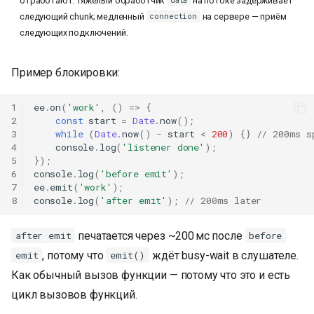
отработают. Тяжёлый обработчик
на потоке задерживает
data
следующий chunk; медленный
на сервере — приём
connection
следующих подключений.
Пример блокировки:
1
ee
.
on
(
'work'
,
()
=>
{
2
const
start
=
Date
.
now
();
3
while
(
Date
.
now
()
-
start
<
200
)
{}
// 200ms s
4
console
.
log
(
'listener done'
);
5
});
6
console
.
log
(
'before emit'
);
7
ee
.
emit
(
'work'
);
8
console
.
log
(
'after emit'
);
// 200ms later
печатается через ~200 мс после
after emit
before
, потому что
ждёт busy-wait в слушателе.
emit
emit()
Как обычный вызов функции — потому что это и есть
цикл вызовов функций.