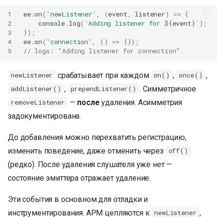
1
ee
.
on
(
'newListener'
,
(
event
,
listener
)
=>
{
2
console
.
log
(
`Adding listener for 
${
event
}
`
);
3
});
4
ee
.
on
(
'connection'
,
()
=>
{});
5
// logs: "Adding listener for connection"
срабатывает при каждом
,
,
newListener
on()
once()
,
. Симметричное
addListener()
prependListener()
—
после
удаления. Асимметрия
removeListener
задокументирована.
До добавления можно перехватить регистрацию,
изменить поведение, даже отменить через
off()
(редко). После удаления слушателя уже нет —
состояние эмиттера отражает удаление.
Эти события в основном для отладки и
инструментирования. APM цепляются к
,
newListener