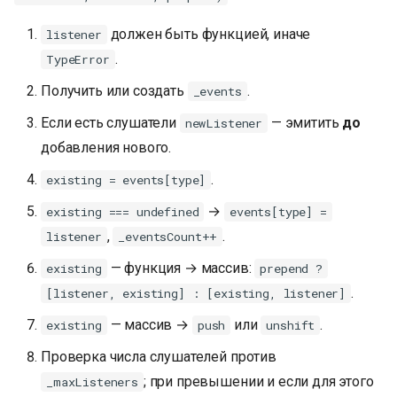
должен быть функцией, иначе
listener
.
TypeError
Получить или создать
.
_events
Если есть слушатели
— эмитить
до
newListener
добавления нового.
.
existing = events[type]
→
existing === undefined
events[type] =
,
.
listener
_eventsCount++
— функция → массив:
existing
prepend ?
.
[listener, existing] : [existing, listener]
— массив →
или
.
existing
push
unshift
Проверка числа слушателей против
; при превышении и если для этого
_maxListeners