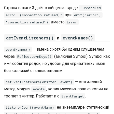
Строка в шаге 3 даёт сообщения вроде
"Unhandled
при
error. (connection refused)"
emit("error",
вместо
.
"connection refused")
Error
и
getEventListeners()
eventNames()
— имена с хотя бы одним слушателем
eventNames()
через
(включая Symbol). Symbol как
Reflect.ownKeys()
имя события редок, но удобен для «приватных» имён
без коллизий с пользователем.
— статический
getEventListeners(emitter, event)
метод модуля
, копия массива; правка копии не
events
трогает эмиттер. Работает и с
.
EventTarget
на экземпляре; статический
listenerCount(eventName)