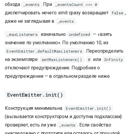
обхода
. При
_events
_eventsCount === 0
диспетчировать нечего: emit сразу возвращает
,
false
даже не заглядывая в
.
_events
изначально
— «взять
_maxListeners
undefined
значение по умолчанию». По умолчанию 10, из
. Переопределить
EventEmitter.defaultMaxListeners
на экземпляре:
.
или
setMaxListeners()
0
Infinity
отключают предупреждение. Подробнее о
предупреждении — в отдельном разделе ниже.
EventEmitter.init()
Конструкция минимальна.
EventEmitter.init()
(вызывается конструктором и доступна подклассам)
проверяет, есть ли уже
. Если свойство
_events
унаследовано с прототипа или осталось от прошлой