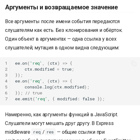
Аргументы и возвращаемое значение
Все аргументы после имени события передаются
слушателям как есть. Без клонирования и обёрток.
Один объект в аргументах — одна ссылка у всех
слушателей; мутация в одном видна следующим:
1
ee
.
on
(
'req'
,
(
ctx
)
=>
{
2
ctx
.
modified
=
true
;
3
});
4
ee
.
on
(
'req'
,
(
ctx
)
=>
{
5
console
.
log
(
ctx
.
modified
);
6
});
// true
7
ee
.
emit
(
'req'
,
{
modified
:
false
});
Намеренно, как аргументы функций в JavaScript.
Слушатели могут мешать друг другу. В Express
middleware
/
— общие ссылки при
req
res