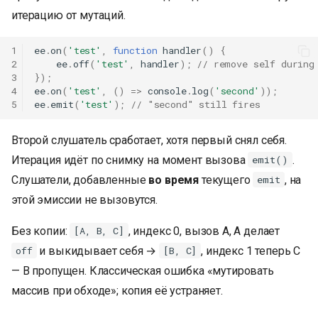
итерацию от мутаций.
1
ee
.
on
(
'test'
,
function
handler
()
{
2
ee
.
off
(
'test'
,
handler
);
// remove self during
3
});
4
ee
.
on
(
'test'
,
()
=>
console
.
log
(
'second'
));
5
ee
.
emit
(
'test'
);
// "second" still fires
Второй слушатель сработает, хотя первый снял себя.
Итерация идёт по снимку на момент вызова
.
emit()
Слушатели, добавленные
во время
текущего
, на
emit
этой эмиссии не вызовутся.
Без копии:
, индекс 0, вызов A, A делает
[A, B, C]
и выкидывает себя →
, индекс 1 теперь C
off
[B, C]
— B пропущен. Классическая ошибка «мутировать
массив при обходе»; копия её устраняет.