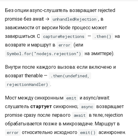
Без опции async‑слушатель возвращает rejected
promise без await →
, в
unhandledRejection
зависимости от версии Node процесс может
завершиться. С
—
на
captureRejections
.then()
возврате и маршрут в
(или
error
на эмиттере).
Symbol.for("nodejs.rejection")
Внутри после каждого вызова: если включено и
возврат thenable —
.then(undefined,
.
rejectionHandler)
Мост между синхронным
и async/await:
emit
слушатель
стартует
синхронно;
возвращает
async
promise сразу после первого
в теле; rejection
await
К началу
обрабатывается позже в микрозадаче. Маршрут в
относительно исходного
асинхронен.
error
emit()