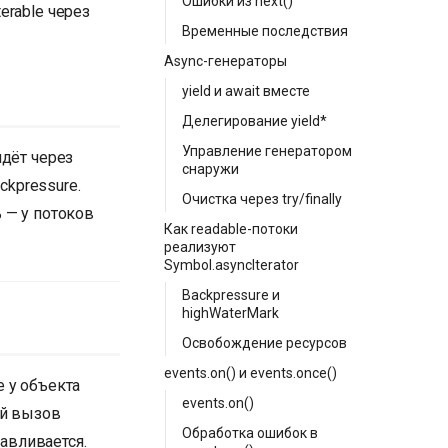
Ошибки из next()
erable через
Временные последствия
Async-генераторы
yield и await вместе
Делегирование yield*
Управление генератором
идёт через
снаружи
ckpressure.
Очистка через try/finally
ь — у потоков
Как readable-потоки
реализуют
Symbol.asyncIterator
Backpressure и
highWaterMark
Освобождение ресурсов
events.on() и events.once()
 у объекта
events.on()
й вызов
Обработка ошибок в
навливается.