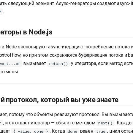
ать следующий элемент. Async-генераторы создают async-it
.
*
аторы в Node.js
и в Node экспонируют async-итерацию: потребление потока 
ontrol flow, но при этом сохраняются буферизация потока и ba
вызывает
у итератора, если метод ест
wait...of
return()
 отмены.
й протокол, который вы уже знаете
ает, потому что объекты реализуют протокол. Вы вызываете
, и он отдаёт итератор — объект с методом
. Кажды
r
next()
щает
. Когда
равен
, цикл оста
{ value, done }
done
true