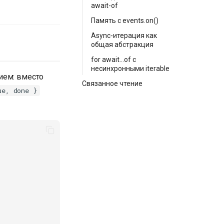
await-of
Память с events.on()
Async-итерация как
общая абстракция
for await...of с
несинхронными iterable
ием: вместо
Связанное чтение
ue, done }