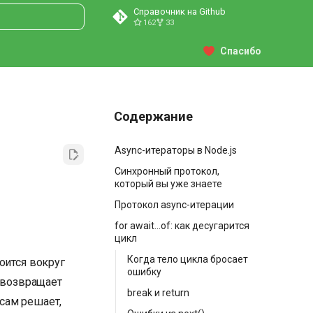
Справочник на Github
162
33
ция поиска
Спасибо
Содержание
Async-итераторы в Node.js
Синхронный протокол,
который вы уже знаете
Протокол async-итерации
for await...of: как десугарится
цикл
Когда тело цикла бросает
оится вокруг
ошибку
возвращает
break и return
 сам решает,