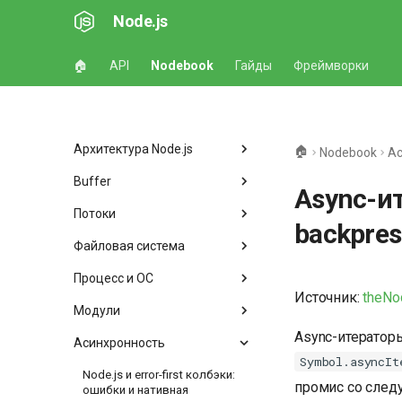
Node.js
🏠
API
Nodebook
Гайды
Фреймворки
Архитектура Node.js
🏠
Nodebook
Ас
Buffer
Async-ит
Потоки
backpres
Файловая система
Процесс и ОС
Источник:
theNo
Модули
Async-итераторы
Асинхронность
Symbol.asyncIt
Node.js и error-first колбэки:
промис со сле
ошибки и нативная