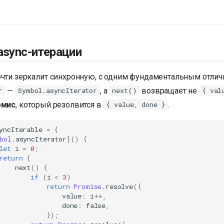
async-итерации
очти зеркалит синхронную, с одним фундаментальным отлич
—
, а
возвращает не
r
Symbol.asyncIterator
next()
{ val
омис
, который резолвится в
.
{ value, done }
yncIterable
=
{
bol
.
asyncIterator
]()
{
let
i
=
0
;
return
{
next
()
{
if
(
i
<
3
)
return
Promise
.
resolve
({
value
:
i
++
,
done
:
false
,
});