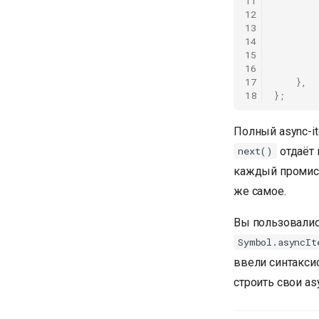
11
12
13
14
15
16
17
},
18
};
Полный async-it
отдаёт
next()
каждый промис 
же самое.
Вы пользовались
Symbol.asyncIt
ввели синтаксис
строить свои asy