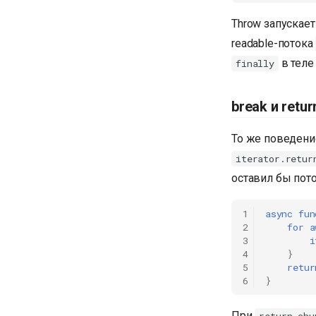
Throw запускает
readable-потока
в теле
finally
break и retur
То же поведени
iterator.retur
оставил бы пот
1
async
fun
2
for
a
3
i
4
}
5
retur
6
}
При
return chu