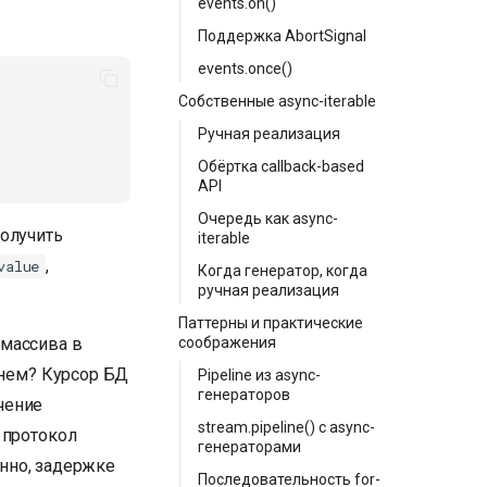
events.on()
Поддержка AbortSignal
events.once()
Собственные async-iterable
Ручная реализация
Обёртка callback-based
API
Очередь как async-
получить
iterable
,
value
Когда генератор, когда
ручная реализация
Паттерны и практические
соображения
 массива в
енем? Курсор БД
Pipeline из async-
генераторов
ачение
stream.pipeline() с async-
 протокол
генераторами
нно, задержке
Последовательность for-