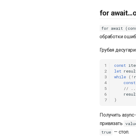
for await..
for await (con
обработки ошиб
Грубая десугари
1
const
ite
2
let
resul
3
while
(
!
4
const
5
// ..
6
resul
7
}
Получить async
привязать
valu
— стоп.
true