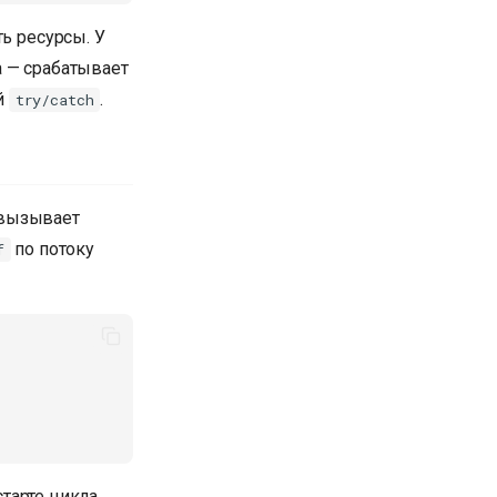
ь ресурсы. У
а — срабатывает
й
.
try/catch
 вызывает
по потоку
f
старте цикла.