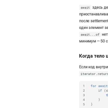
здесь де
await
приостанавлива
после settlemen
один элемент з
нет
await...of
минимум — 50 с
Когда тело 
Если код внутри
iterator.retur
1
for
await
2
if
(
c
3
t
4
}
5
}