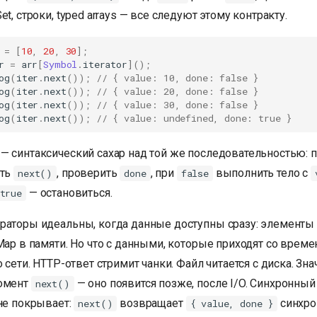
et, строки, typed arrays — все следуют этому контракту.
=
[
10
,
20
,
30
];
r
=
arr
[
Symbol
.
iterator
]();
og
(
iter
.
next
());
// { value: 10, done: false }
og
(
iter
.
next
());
// { value: 20, done: false }
og
(
iter
.
next
());
// { value: 30, done: false }
og
(
iter
.
next
());
// { value: undefined, done: true }
— синтаксический сахар над той же последовательностью: 
ать
, проверить
, при
выполнить тело с
next()
done
false
— остановиться.
true
раторы идеальны, когда данные доступны сразу: элементы
Map в памяти. Но что с данными, которые приходят со врем
о сети. HTTP-ответ стримит чанки. Файл читается с диска. Зн
момент
— оно появится позже, после I/O. Синхронный
next()
 не покрывает:
возвращает
синхро
next()
{ value, done }