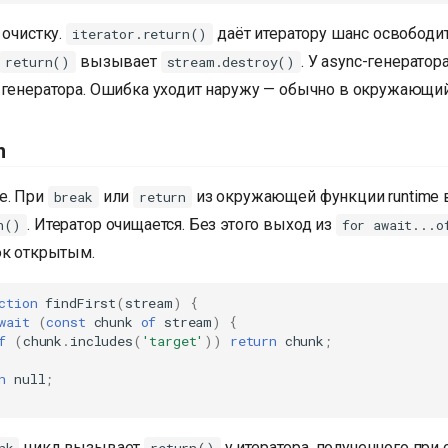
 очистку.
даёт итератору шанс освободит
iterator.return()
вызывает
. У async-генератор
return()
stream.destroy()
 генератора. Ошибка уходит наружу — обычно в окружающи
n
е. При
или
из окружающей функции runtime
break
return
. Итератор очищается. Без этого выход из
n()
for await...o
ок открытым.
ction
findFirst
(
stream
)
{
wait
(
const
chunk
of
stream
)
{
f
(
chunk
.
includes
(
'target'
))
return
chunk
;
n
null
;
цикл вызывает
у итератора, полученного при 
nk
return()