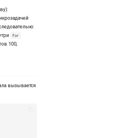
ву):
икрозадачей
оследовательно:
утри
for
тов 100,
чала вызывается