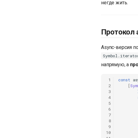
негде жить.
Протокол 
Async-версия п
Symbol.iterato
напрямую, а
пр
 1
const
as
 2
[
Sym
 3
 4
 5
 6
 7
 8
 9
10