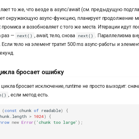
лает то же, что везде в async/await (см. предыдущую подгла
ет окружающую async-функцию, планирует продолжение м
t промиса и возобновляет с того же места. Итерации идут п
а раз —
, await, тело, снова
. Параллелизма вн
next()
next()
. Если тело на элемент тратит 500 ms async-работы и элемен
екунд.
цикла бросает ошибку
 цикла бросает исключение, runtime не просто выходит: сна
, если метод есть.
n()
(
const
chunk
of
readable
)
{
hunk
.
length
>
1024
)
{
hrow
new
Error
(
'chunk too large'
);