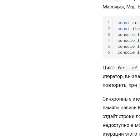
Массивы, Map, S
1
const
arr
2
const
ite
3
console
.
l
4
console
.
l
5
console
.
l
6
console
.
l
Цикл
for...of
итератор, вызв
повторить; при
Синхронные ите
памяти, записи 
отдаёт строки п
недоступно в 
итерации этого