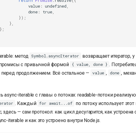
return
Promise
.
resolve
({
value
:
undefined
,
done
:
true
,
});
},
};
erable: метод
возвращает итератор, у
Symbol.asyncIterator
 промисы с привычной формой
. Потребит
{ value, done }
перед продолжением. Всё остальное —
,
, меха
value
done
 async-iterable с главы о потоках: readable-потоки реализую
. Каждый
по потоку использует этот 
erator
for await...of
; здесь — сам протокол: как цикл десугарится, как устроена 
nc-iterable и как это устроено внутри Node.js.