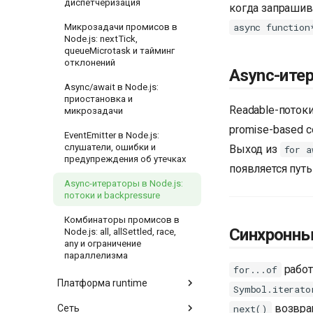
диспетчеризация
когда запрашив
async function
Микрозадачи промисов в
Node.js: nextTick,
queueMicrotask и тайминг
отклонений
Async-итер
Async/await в Node.js:
приостановка и
Readable-поток
микрозадачи
promise-based c
EventEmitter в Node.js:
слушатели, ошибки и
Выход из
for a
предупреждения об утечках
появляется путь
Async-итераторы в Node.js:
потоки и backpressure
Комбинаторы промисов в
Синхронны
Node.js: all, allSettled, race,
any и ограничение
параллелизма
работ
for...of
Платформа runtime
Symbol.iterato
возвра
Сеть
next()