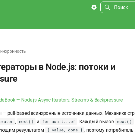
Инициализа
инхронность
ераторы в Node.js: потоки и
sure
deBook — Node.js Async Iterators: Streams & Backpressure
 — pull-based асинхронные источники данных. Механика стр
,
и
. Каждый вызов
erator
next()
for await...of
next()
дующим результатом
, поэтому потребитель
{ value, done }