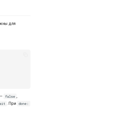
ажны для
—
,
false
. При
ait
done: