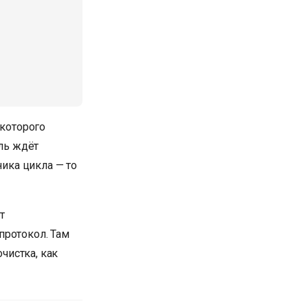
 которого
ель ждёт
ника цикла — то
т
протокол. Там
очистка, как