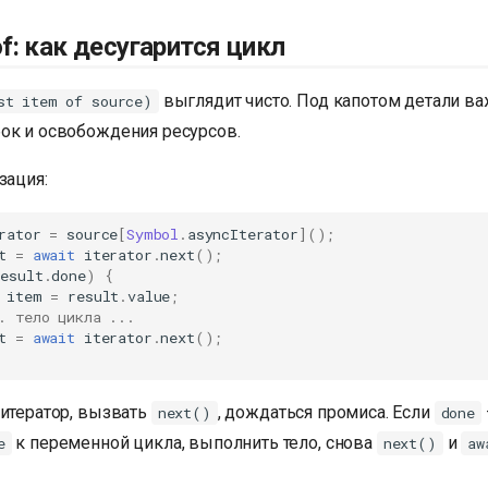
.of: как десугарится цикл
выглядит чисто. Под капотом детали в
st item of source)
ок и освобождения ресурсов.
зация:
rator
=
source
[
Symbol
.
asyncIterator
]();
t
=
await
iterator
.
next
();
result
.
done
)
{
item
=
result
.
value
;
. тело цикла ...
t
=
await
iterator
.
next
();
-итератор, вызвать
, дождаться промиса. Если
next()
done
к переменной цикла, выполнить тело, снова
и
e
next()
aw