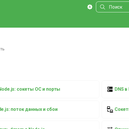
Инициализа
ть
Node.js: сокеты ОС и порты
DNS в 
e.js: поток данных и сбои
Сокеты