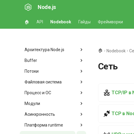
Node.js
🏠
API
Nodebook
Гайды
Фреймворки
Архитектура Node.js
🏠
Nodebook
Се
Buffer
Сеть
Потоки
Файловая система
TCP/IP в 
Процесс и ОС
Модули
TCP в Nod
Асинхронность
Платформа runtime