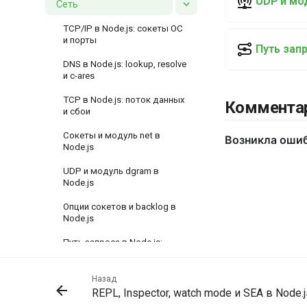
UDP и мод
Сеть
TCP/IP в Node.js: сокеты ОС
и порты
Путь запр
DNS в Node.js: lookup, resolve
и c-ares
TCP в Node.js: поток данных
Коммента
и сбои
Сокеты и модуль net в
Node.js
UDP и модуль dgram в
Node.js
Опции сокетов и backlog в
Node.js
Путь запроса в Node.js:
клиент, DNS, TCP и колбэки
Назад
REPL, Inspector, watch mode и SEA в Node.j