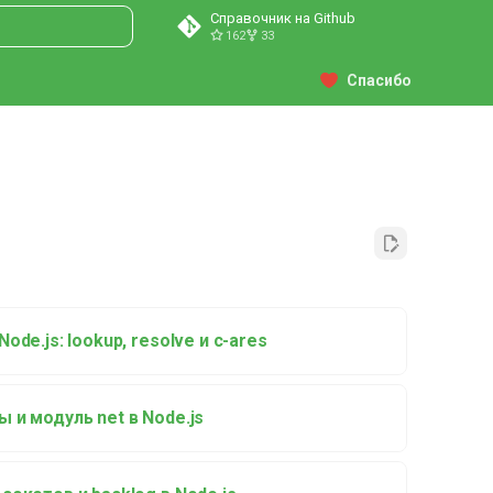
Справочник на Github
162
33
ция поиска
Спасибо
Node.js: lookup, resolve и c-ares
 и модуль net в Node.js