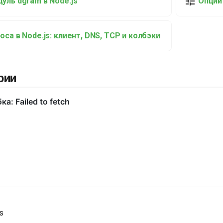
уль dgram в Node.js
Опции 
оса в Node.js: клиент, DNS, TCP и колбэки
рии
s