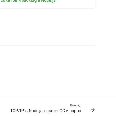
сокетов и backlog в Node.js
Вперед
TCP/IP в Node.js: сокеты ОС и порты