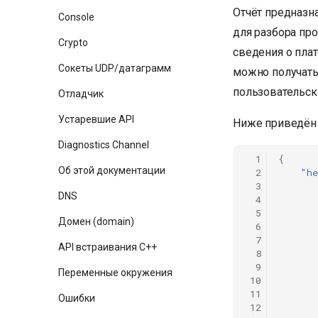
Отчёт предназна
Console
для разбора проб
Crypto
сведения о пла
Сокеты UDP/датаграмм
можно получать
пользовательск
Отладчик
Устаревшие API
Ниже приведён 
Diagnostics Channel
  1
{
Об этой документации
  2
"he
  3
DNS
  4
  5
Домен (domain)
  6
  7
API встраивания C++
  8
  9
Переменные окружения
 10
 11
Ошибки
 12