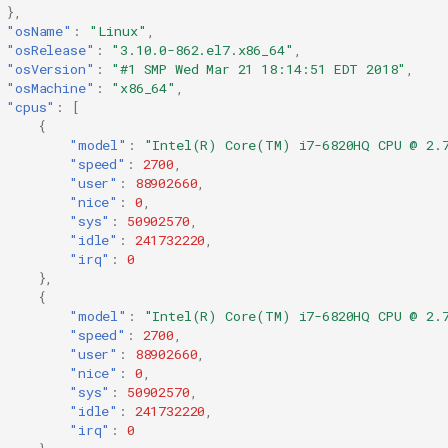
},
"osName"
:
"Linux"
,
"osRelease"
:
"3.10.0-862.el7.x86_64"
,
"osVersion"
:
"#1 SMP Wed Mar 21 18:14:51 EDT 2018"
,
"osMachine"
:
"x86_64"
,
"cpus"
:
[
{
"model"
:
"Intel(R) Core(TM) i7-6820HQ CPU @ 2.
"speed"
:
2700
,
"user"
:
88902660
,
"nice"
:
0
,
"sys"
:
50902570
,
"idle"
:
241732220
,
"irq"
:
0
},
{
"model"
:
"Intel(R) Core(TM) i7-6820HQ CPU @ 2.
"speed"
:
2700
,
"user"
:
88902660
,
"nice"
:
0
,
"sys"
:
50902570
,
"idle"
:
241732220
,
"irq"
:
0