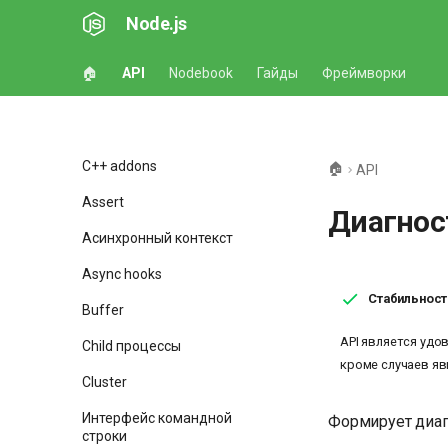
Node.js
🏠
API
Nodebook
Гайды
Фреймворки
C++ addons
🏠
API
Assert
Диагнос
Асинхронный контекст
Async hooks
Стабильность
Buffer
API является удо
Child процессы
кроме случаев яв
Cluster
Интерфейс командной
Формирует диаг
строки