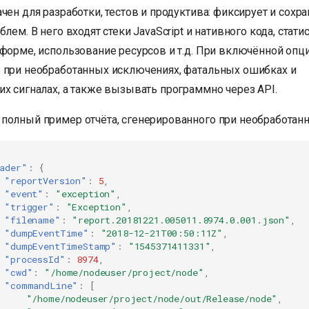
чен для разработки, тестов и продуктива: фиксирует и сохр
лем. В него входят стеки JavaScript и нативного кода, статис
тформе, использование ресурсов и т.д. При включённой опц
 при необработанных исключениях, фатальных ошибках и
их сигналах, а также вызывать программно через API.
полный пример отчёта, сгенерированного при необработан
ader"
:
{
"reportVersion"
:
5
,
"event"
:
"exception"
,
"trigger"
:
"Exception"
,
"filename"
:
"report.20181221.005011.8974.0.001.json"
,
"dumpEventTime"
:
"2018-12-21T00:50:11Z"
,
"dumpEventTimeStamp"
:
"1545371411331"
,
"processId"
:
8974
,
"cwd"
:
"/home/nodeuser/project/node"
,
"commandLine"
:
[
"/home/nodeuser/project/node/out/Release/node"
,