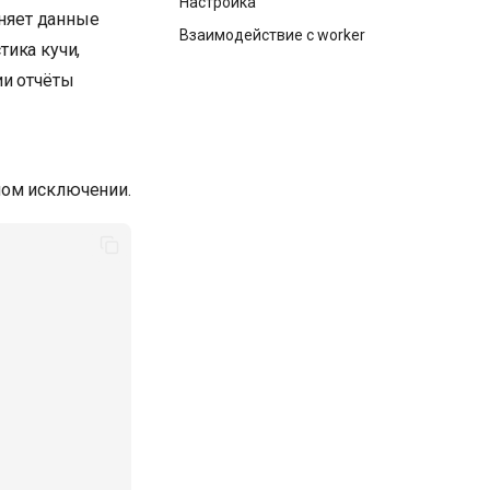
Настройка
аняет данные
Взаимодействие с worker
тика кучи,
ии отчёты
ном исключении.