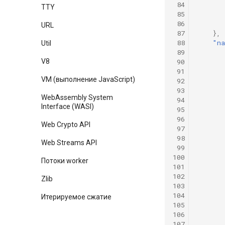
 84
TTY
 85
 86
URL
 87
},
 88
"na
Util
 89
 90
V8
 91
VM (выполнение JavaScript)
 92
 93
WebAssembly System
 94
Interface (WASI)
 95
 96
Web Crypto API
 97
 98
Web Streams API
 99
100
Потоки worker
101
102
Zlib
103
104
Итерируемое сжатие
105
106
107