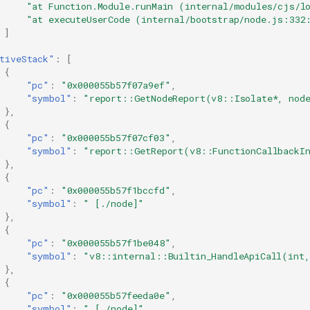
"at Function.Module.runMain (internal/modules/cjs/l
"at executeUserCode (internal/bootstrap/node.js:332
]
tiveStack"
:
[
{
"pc"
:
"0x000055b57f07a9ef"
,
"symbol"
:
"report::GetNodeReport(v8::Isolate*, nod
},
{
"pc"
:
"0x000055b57f07cf03"
,
"symbol"
:
"report::GetReport(v8::FunctionCallbackI
},
{
"pc"
:
"0x000055b57f1bccfd"
,
"symbol"
:
" [./node]"
},
{
"pc"
:
"0x000055b57f1be048"
,
"symbol"
:
"v8::internal::Builtin_HandleApiCall(int
},
{
"pc"
:
"0x000055b57feeda0e"
,
"symbol"
:
" [./node]"