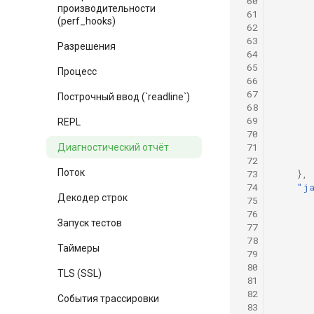
 60
производительности
 61
(perf_hooks)
 62
 63
Разрешения
 64
 65
Процесс
 66
 67
Построчный ввод (`readline`)
 68
 69
REPL
 70
 71
Диагностический отчёт
 72
Поток
 73
},
 74
"ja
Декодер строк
 75
 76
Запуск тестов
 77
 78
Таймеры
 79
 80
TLS (SSL)
 81
 82
События трассировки
 83