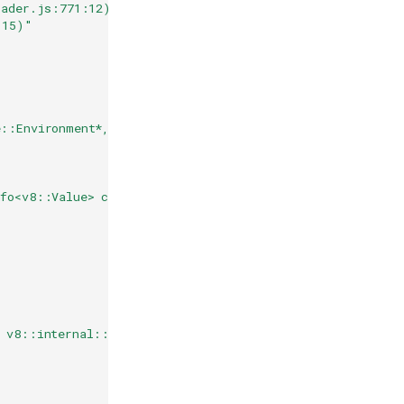
oader.js:771:12)"
,
:15)"
e::Environment*, char const*, char const*, v8::Local<v8:
nfo<v8::Value> const&) [./node]"
, v8::internal::Object**, v8::internal::Isolate*) [./nod