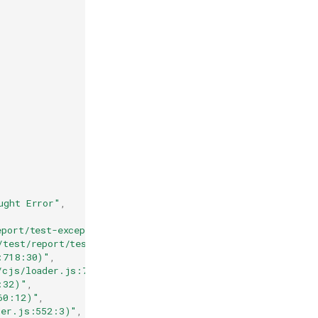
ught Error"
,
eport/test-exception.js:9:11)"
,
/test/report/test-exception.js:12:3)"
,
:718:30)"
,
/cjs/loader.js:729:10)"
,
:32)"
,
60:12)"
,
der.js:552:3)"
,