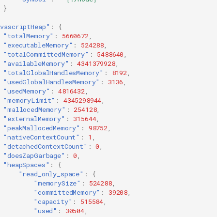
}
vascriptHeap"
:
{
"totalMemory"
:
5660672
,
"executableMemory"
:
524288
,
"totalCommittedMemory"
:
5488640
,
"availableMemory"
:
4341379928
,
"totalGlobalHandlesMemory"
:
8192
,
"usedGlobalHandlesMemory"
:
3136
,
"usedMemory"
:
4816432
,
"memoryLimit"
:
4345298944
,
"mallocedMemory"
:
254128
,
"externalMemory"
:
315644
,
"peakMallocedMemory"
:
98752
,
"nativeContextCount"
:
1
,
"detachedContextCount"
:
0
,
"doesZapGarbage"
:
0
,
"heapSpaces"
:
{
"read_only_space"
:
{
"memorySize"
:
524288
,
"committedMemory"
:
39208
,
"capacity"
:
515584
,
"used"
:
30504
,