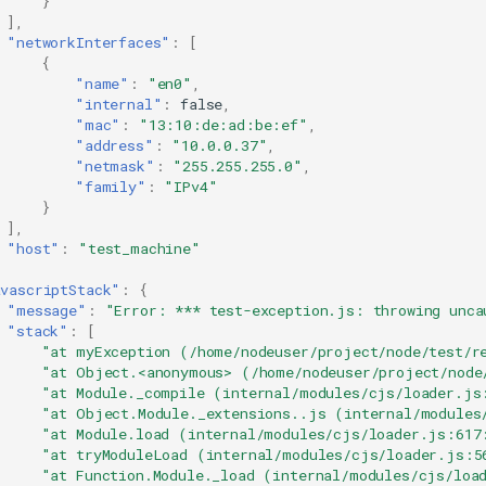
}
],
"networkInterfaces"
:
[
{
"name"
:
"en0"
,
"internal"
:
false
,
"mac"
:
"13:10:de:ad:be:ef"
,
"address"
:
"10.0.0.37"
,
"netmask"
:
"255.255.255.0"
,
"family"
:
"IPv4"
}
],
"host"
:
"test_machine"
vascriptStack"
:
{
"message"
:
"Error: *** test-exception.js: throwing unca
"stack"
:
[
"at myException (/home/nodeuser/project/node/test/r
"at Object.<anonymous> (/home/nodeuser/project/node
"at Module._compile (internal/modules/cjs/loader.js
"at Object.Module._extensions..js (internal/modules
"at Module.load (internal/modules/cjs/loader.js:617
"at tryModuleLoad (internal/modules/cjs/loader.js:5
"at Function.Module._load (internal/modules/cjs/loa