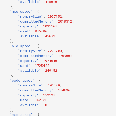
"available"
:
485080
},
"new_space"
:
{
"memorySize"
:
2097152
,
"committedMemory"
:
2019312
,
"capacity"
:
1031168
,
"used"
:
985496
,
"available"
:
45672
},
"old_space"
:
{
"memorySize"
:
2273280
,
"committedMemory"
:
1769008
,
"capacity"
:
1974640
,
"used"
:
1725488
,
"available"
:
249152
},
"code_space"
:
{
"memorySize"
:
696320
,
"committedMemory"
:
184896
,
"capacity"
:
152128
,
"used"
:
152128
,
"available"
:
0
},
"map_space"
:
{