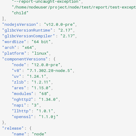
"--report-uncaught-exception"
,
"/home/nodeuser/project/node/test/report/test-excep
"child"
],
"nodejsVersion"
:
"v12.0.0-pre"
,
"glibcVersionRuntime"
:
"2.17"
,
"glibcVersionCompiler"
:
"2.17"
,
"wordSize"
:
"64 bit"
,
"arch"
:
"x64"
,
"platform"
:
"linux"
,
"componentVersions"
:
{
"node"
:
"12.0.0-pre"
,
"v8"
:
"7.1.302.28-node.5"
,
"uv"
:
"1.24.1"
,
"zlib"
:
"1.2.11"
,
"ares"
:
"1.15.0"
,
"modules"
:
"68"
,
"nghttp2"
:
"1.34.0"
,
"napi"
:
"3"
,
"llhttp"
:
"1.0.1"
,
"openssl"
:
"1.1.0j"
},
"release"
:
{
"name"
:
"node"