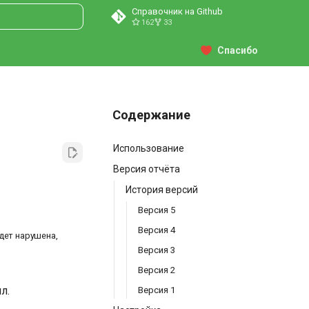
Справочник на Github
162
33
ция поиска
Спасибо
Содержание
Использование
Версия отчёта
История версий
Версия 5
Версия 4
дет нарушена,
Версия 3
Версия 2
л.
Версия 1