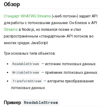
Обзор
и
я
Стандарт WHATWG Streams
(«веб-потоки») задаёт API
п
для работы с потоковыми данными. Он близок к API
Streams
в Node.js, но появился позже и стал
о
распространённым «стандартным» API потоков во
и
многих средах JavaScript.
с
Три основных типа объектов:
к
— источник потоковых данных.
а
ReadableStream
— приёмник потоковых данных.
WritableStream
— алгоритм преобразования
TransformStream
потоковых данных.
Пример
ReadableStream