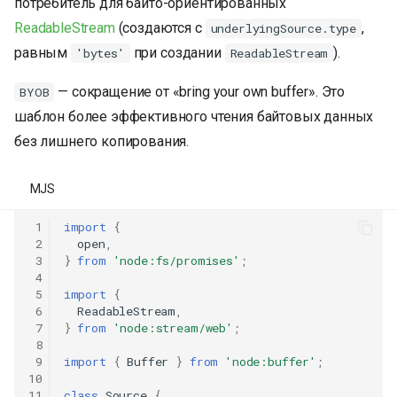
потребитель для байто-ориентированных
ReadableStream
(создаются с
,
underlyingSource.type
равным
при создании
).
'bytes'
ReadableStream
— сокращение от «bring your own buffer». Это
BYOB
шаблон более эффективного чтения байтовых данных
без лишнего копирования.
MJS
 1
import
{
 2
open
,
 3
}
from
'node:fs/promises'
;
 4
 5
import
{
 6
ReadableStream
,
 7
}
from
'node:stream/web'
;
 8
 9
import
{
Buffer
}
from
'node:buffer'
;
10
11
class
Source
{