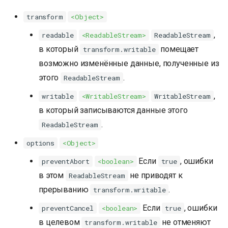
transform
<Object>
,
readable
<ReadableStream>
ReadableStream
в который
помещает
transform.writable
возможно изменённые данные, полученные из
этого
.
ReadableStream
,
writable
<WritableStream>
WritableStream
в который записываются данные этого
.
ReadableStream
options
<Object>
Если
, ошибки
preventAbort
<boolean>
true
в этом
не приводят к
ReadableStream
прерыванию
.
transform.writable
Если
, ошибки
preventCancel
<boolean>
true
в целевом
не отменяют
transform.writable