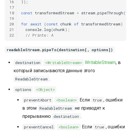
16
});
17
18
const
transformedStream
=
stream
.
pipeThrough
(
tr
19
20
for
await
(
const
chunk
of
transformedStream
)
21
console
.
log
(
chunk
);
22
// Prints: A
readableStream.pipeTo(destination[, options])
WritableStream
, в
destination
<WritableStream>
который записываются данные этого
.
ReadableStream
options
<Object>
Если
, ошибки
preventAbort
<boolean>
true
в этом
не приводят к
ReadableStream
прерыванию
.
destination
Если
, ошибки
preventCancel
<boolean>
true