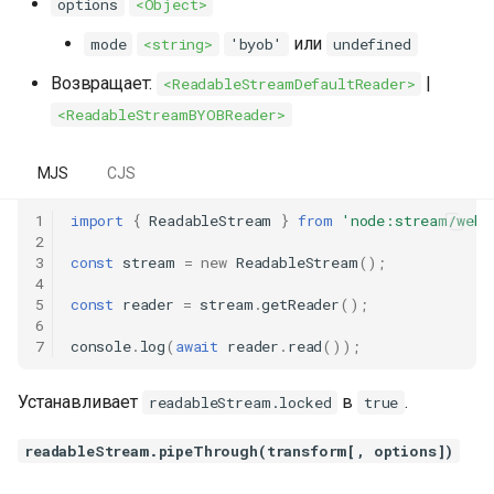
options
<Object>
или
mode
<string>
'byob'
undefined
Возвращает:
|
<ReadableStreamDefaultReader>
<ReadableStreamBYOBReader>
MJS
CJS
1
import
{
ReadableStream
}
from
'node:stream/web'
2
3
const
stream
=
new
ReadableStream
();
4
5
const
reader
=
stream
.
getReader
();
6
7
console
.
log
(
await
reader
.
read
());
Устанавливает
в
.
readableStream.locked
true
readableStream.pipeThrough(transform[, options])