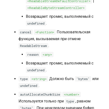
|
<ReadableStreamDefaultController>
<ReadableByteStreamController>
Возвращает: промис, выполняемый с
.
undefined
Пользовательская
cancel
<Function>
функция, вызываемая при отмене
.
ReadableStream
reason
<any>
Возвращает: промис, выполняемый с
.
undefined
Должно быть
или
type
<string>
'bytes'
.
undefined
autoAllocateChunkSize
<number>
Используется только при
, равном
type
. При ненулевом значении буфер
'bytes'