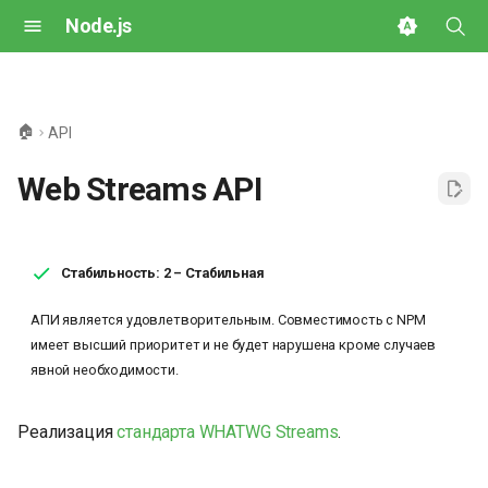
Node.js
И
н
🏠
API
и
Web Streams API
ц
и
а
Стабильность: 2 – Стабильная
л
АПИ является удовлетворительным. Совместимость с NPM
имеет высший приоритет и не будет нарушена кроме случаев
и
явной необходимости.
з
а
Реализация
стандарта WHATWG Streams
.
ц