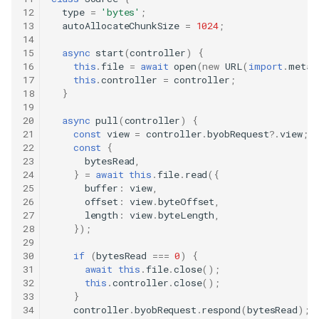
12
type
=
'bytes'
;
13
autoAllocateChunkSize
=
1024
;
14
15
async
start
(
controller
)
{
16
this
.
file
=
await
open
(
new
URL
(
import
.
meta
.
17
this
.
controller
=
controller
;
18
}
19
20
async
pull
(
controller
)
{
21
const
view
=
controller
.
byobRequest
?
.
view
;
22
const
{
23
bytesRead
,
24
}
=
await
this
.
file
.
read
({
25
buffer
:
view
,
26
offset
:
view
.
byteOffset
,
27
length
:
view
.
byteLength
,
28
});
29
30
if
(
bytesRead
===
0
)
{
31
await
this
.
file
.
close
();
32
this
.
controller
.
close
();
33
}
34
controller
.
byobRequest
.
respond
(
bytesRead
);