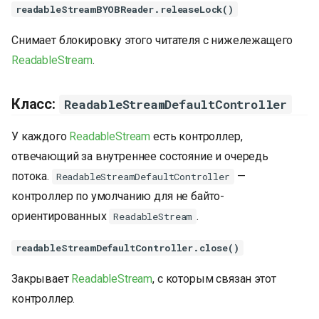
readableStreamBYOBReader.releaseLock()
Снимает блокировку этого читателя с нижележащего
ReadableStream
.
Класс:
ReadableStreamDefaultController
У каждого
ReadableStream
есть контроллер,
отвечающий за внутреннее состояние и очередь
потока.
—
ReadableStreamDefaultController
контроллер по умолчанию для не байто-
ориентированных
.
ReadableStream
readableStreamDefaultController.close()
Закрывает
ReadableStream
, с которым связан этот
контроллер.