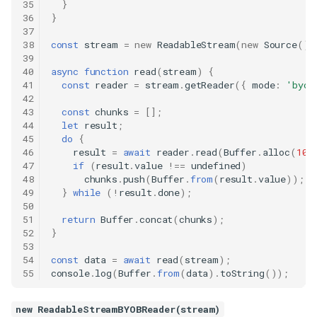
35
}
36
}
37
38
const
stream
=
new
ReadableStream
(
new
Source
())
39
40
async
function
read
(
stream
)
{
41
const
reader
=
stream
.
getReader
({
mode
:
'byob
42
43
const
chunks
=
[];
44
let
result
;
45
do
{
46
result
=
await
reader
.
read
(
Buffer
.
alloc
(
100
47
if
(
result
.
value
!==
undefined
)
48
chunks
.
push
(
Buffer
.
from
(
result
.
value
));
49
}
while
(
!
result
.
done
);
50
51
return
Buffer
.
concat
(
chunks
);
52
}
53
54
const
data
=
await
read
(
stream
);
55
console
.
log
(
Buffer
.
from
(
data
).
toString
());
new ReadableStreamBYOBReader(stream)