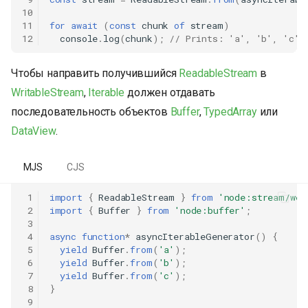
10
11
for
await
(
const
chunk
of
stream
)
12
console
.
log
(
chunk
);
// Prints: 'a', 'b', 'c'
Чтобы направить получившийся
ReadableStream
в
WritableStream
,
Iterable
должен отдавать
последовательность объектов
Buffer
,
TypedArray
или
DataView
.
MJS
CJS
 1
import
{
ReadableStream
}
from
'node:stream/web
 2
import
{
Buffer
}
from
'node:buffer'
;
 3
 4
async
function
*
asyncIterableGenerator
()
{
 5
yield
Buffer
.
from
(
'a'
);
 6
yield
Buffer
.
from
(
'b'
);
 7
yield
Buffer
.
from
(
'c'
);
 8
}
 9