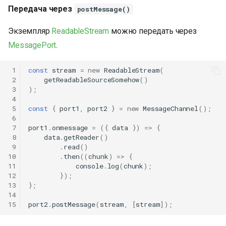
Передача через
postMessage()
Экземпляр
ReadableStream
можно передать через
MessagePort
.
 1
const
stream
=
new
ReadableStream
(
 2
getReadableSourceSomehow
()
 3
);
 4
 5
const
{
port1
,
port2
}
=
new
MessageChannel
();
 6
 7
port1
.
onmessage
=
({
data
})
=>
{
 8
data
.
getReader
()
 9
.
read
()
10
.
then
((
chunk
)
=>
{
11
console
.
log
(
chunk
);
12
});
13
};
14
15
port2
.
postMessage
(
stream
,
[
stream
]);