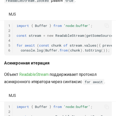
равен
.
readableStream.locked
true
MJS
1
import
{
Buffer
}
from
'node:buffer'
;
2
3
const
stream
=
new
ReadableStream
(
getSomeSource
(
4
5
for
await
(
const
chunk
of
stream
.
values
({
preven
6
console
.
log
(
Buffer
.
from
(
chunk
).
toString
());
Асинхронная итерация
Объект
ReadableStream
поддерживает протокол
асинхронного итератора через синтаксис
.
for await
MJS
1
import
{
Buffer
}
from
'node:buffer'
;
2