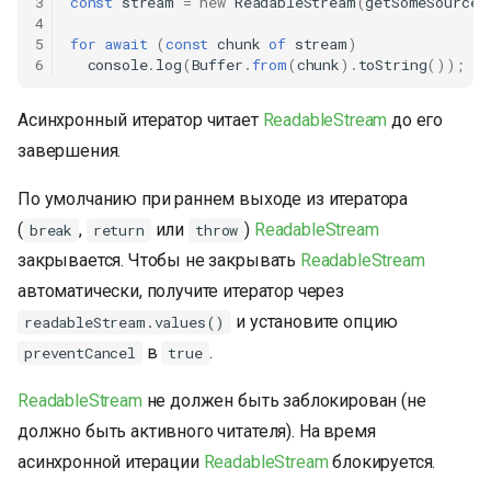
3
const
stream
=
new
ReadableStream
(
getSomeSource
(
4
5
for
await
(
const
chunk
of
stream
)
6
console
.
log
(
Buffer
.
from
(
chunk
).
toString
());
Асинхронный итератор читает
ReadableStream
до его
завершения.
По умолчанию при раннем выходе из итератора
(
,
или
)
ReadableStream
break
return
throw
закрывается. Чтобы не закрывать
ReadableStream
автоматически, получите итератор через
и установите опцию
readableStream.values()
в
.
preventCancel
true
ReadableStream
не должен быть заблокирован (не
должно быть активного читателя). На время
асинхронной итерации
ReadableStream
блокируется.