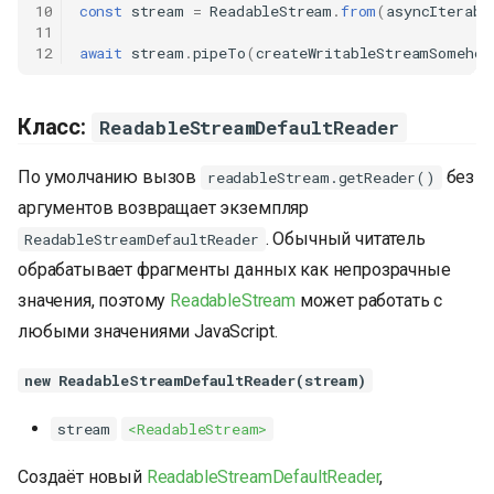
10
const
stream
=
ReadableStream
.
from
(
asyncIterabl
11
12
await
stream
.
pipeTo
(
createWritableStreamSomehow
Класс:
ReadableStreamDefaultReader
По умолчанию вызов
без
readableStream.getReader()
аргументов возвращает экземпляр
. Обычный читатель
ReadableStreamDefaultReader
обрабатывает фрагменты данных как непрозрачные
значения, поэтому
ReadableStream
может работать с
любыми значениями JavaScript.
new ReadableStreamDefaultReader(stream)
stream
<ReadableStream>
Создаёт новый
ReadableStreamDefaultReader
,