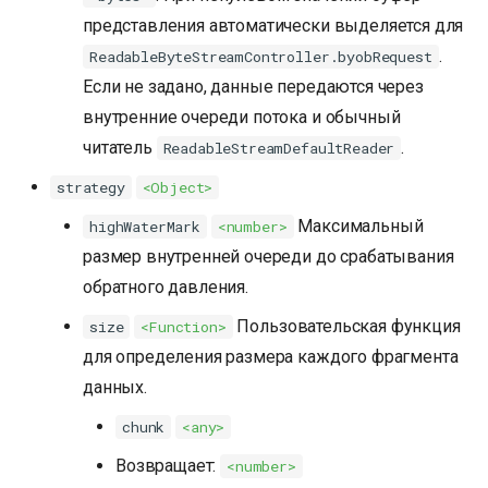
представления автоматически выделяется для
.
ReadableByteStreamController.byobRequest
Если не задано, данные передаются через
внутренние очереди потока и обычный
читатель
.
ReadableStreamDefaultReader
strategy
<Object>
Максимальный
highWaterMark
<number>
размер внутренней очереди до срабатывания
обратного давления.
Пользовательская функция
size
<Function>
для определения размера каждого фрагмента
данных.
chunk
<any>
Возвращает:
<number>