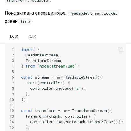
.
transform.readable
Пока активна операция pipe,
readableStream.locked
равен
.
true
MJS
CJS
 1
import
{
 2
ReadableStream
,
 3
TransformStream
,
 4
}
from
'node:stream/web'
;
 5
 6
const
stream
=
new
ReadableStream
({
 7
start
(
controller
)
{
 8
controller
.
enqueue
(
'a'
);
 9
},
10
});
11
12
const
transform
=
new
TransformStream
({
13
transform
(
chunk
,
controller
)
{
14
controller
.
enqueue
(
chunk
.
toUpperCase
());
15
},