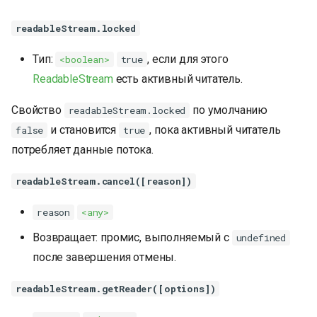
readableStream.locked
Тип:
, если для этого
<boolean>
true
ReadableStream
есть активный читатель.
Свойство
по умолчанию
readableStream.locked
и становится
, пока активный читатель
false
true
потребляет данные потока.
readableStream.cancel([reason])
reason
<any>
Возвращает: промис, выполняемый с
undefined
после завершения отмены.
readableStream.getReader([options])