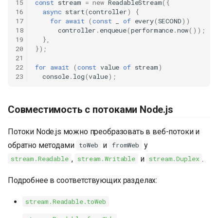
15
const
stream
=
new
ReadableStream
({
16
async
start
(
controller
)
{
17
for
await
(
const
_
of
every
(
SECOND
))
18
controller
.
enqueue
(
performance
.
now
());
19
},
20
});
21
22
for
await
(
const
value
of
stream
)
23
console
.
log
(
value
);
Совместимость с потоками Node.js
Потоки Node.js можно преобразовать в веб-потоки и
обратно методами
и
у
toWeb
fromWeb
,
и
.
stream.Readable
stream.Writable
stream.Duplex
Подробнее в соответствующих разделах:
stream.Readable.toWeb