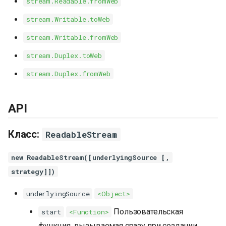
stream.Readable.fromWeb
stream.Writable.toWeb
stream.Writable.fromWeb
stream.Duplex.toWeb
stream.Duplex.fromWeb
API
Класс:
ReadableStream
new ReadableStream([underlyingSource [,
strategy]])
underlyingSource
<Object>
Пользовательская
start
<Function>
функция, вызываемая сразу при создании