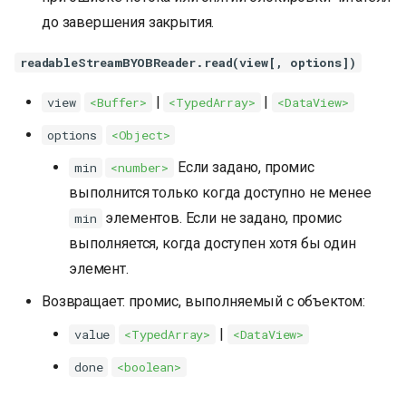
до завершения закрытия.
readableStreamBYOBReader.read(view[, options])
|
|
view
<Buffer>
<TypedArray>
<DataView>
options
<Object>
Если задано, промис
min
<number>
выполнится только когда доступно не менее
элементов. Если не задано, промис
min
выполняется, когда доступен хотя бы один
элемент.
Возвращает: промис, выполняемый с объектом:
|
value
<TypedArray>
<DataView>
done
<boolean>