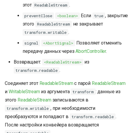
этот
.
ReadableStream
Если
, закрытие
preventClose
<boolean>
true
этого
не закрывает
ReadableStream
.
transform.writable
Позволяет отменить
signal
<AbortSignal>
передачу данных через
AbortController
.
Возвращает:
из
<ReadableStream>
.
transform.readable
Соединяет этот
ReadableStream
с парой
ReadableStream
и
WritableStream
из аргумента
: данные из
transform
этого
ReadableStream
записываются в
, при необходимости
transform.writable
преобразуются и попадают в
.
transform.readable
После настройки конвейера возвращается