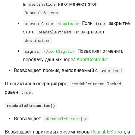
в
не отменяют этот
destination
.
ReadableStream
Если
, закрытие
preventClose
<boolean>
true
этого
не закрывает
ReadableStream
.
destination
Позволяет отменить
signal
<AbortSignal>
передачу данных через
AbortController
.
Возвращает: промис, выполняемый с
undefined
Пока активна операция pipe,
readableStream.locked
равен
.
true
readableStream.tee()
Возвращает:
<ReadableStream[]>
Возвращает пару новых экземпляров
ReadableStream
, в