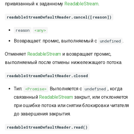
привязанный к заданному
ReadableStream
.
readableStreamDefaultReader.cancel([reason])
reason
<any>
Возвращает: промис, выполняемый с
.
undefined
Отменяет
ReadableStream
и возвращает промис,
выполняемый после отмены нижележащего потока.
readableStreamDefaultReader.closed
Тип:
Выполняется с
, когда
<Promise>
undefined
связанный
ReadableStream
закрыт, или отклоняется
при ошибке потока или снятии блокировки читателя
до завершения закрытия.
readableStreamDefaultReader.read()