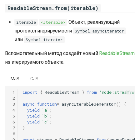
ReadableStream.from(iterable)
Объект, реализующий
iterable
<Iterable>
протокол итерируемости
Symbol.asyncIterator
или
.
Symbol.iterator
Вспомогательный метод создаёт новый
ReadableStream
из итерируемого объекта.
MJS
CJS
 1
import
{
ReadableStream
}
from
'node:stream/web
 2
 3
async
function
*
asyncIterableGenerator
()
{
 4
yield
'a'
;
 5
yield
'b'
;
 6
yield
'c'
;
 7
}
 8
 9
const
stream
=
ReadableStream
.
from
(
asyncIterabl