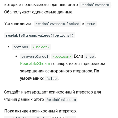
которые пересылаются данные этого
.
ReadableStream
Оба получают одинаковые данные.
Устанавливает
в
.
readableStream.locked
true
readableStream.values([options])
options
<Object>
Если
,
preventCancel
<boolean>
true
ReadableStream
не закрывается при резком
завершении асинхронного итератора.
По
умолчанию
:
.
false
Создаёт и возвращает асинхронный итератор для
чтения данных этого
.
ReadableStream
Пока активен асинхронный итератор,