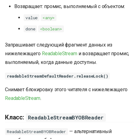
Возвращает: промис, выполняемый с объектом:
value
<any>
done
<boolean>
Запрашивает следующий фрагмент данных из
нижележащего
ReadableStream
и возвращает промис,
выполняемый, когда данные доступны.
readableStreamDefaultReader.releaseLock()
Снимает блокировку этого читателя с нижележащего
ReadableStream
.
Класс:
ReadableStreamBYOBReader
— альтернативный
ReadableStreamBYOBReader