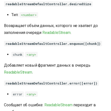
readableStreamDefaultController.desiredSize
Тип:
<number>
Возвращает объём данных, которого не хватает до
заполнения очереди
ReadableStream
.
readableStreamDefaultController.enqueue([chunk])
chunk
<any>
Добавляет новый фрагмент данных в очередь
ReadableStream
.
readableStreamDefaultController.error([error])
error
<any>
К началу
Сообщает об ошибке:
ReadableStream
переходит в