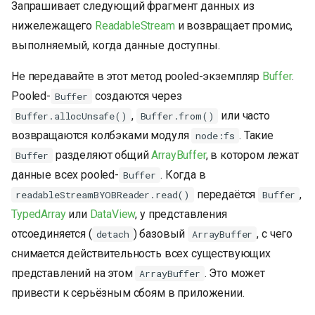
Запрашивает следующий фрагмент данных из
нижележащего
ReadableStream
и возвращает промис,
выполняемый, когда данные доступны.
Не передавайте в этот метод pooled-экземпляр
Buffer
.
Pooled-
создаются через
Buffer
,
или часто
Buffer.allocUnsafe()
Buffer.from()
возвращаются колбэками модуля
. Такие
node:fs
разделяют общий
ArrayBuffer
, в котором лежат
Buffer
данные всех pooled-
. Когда в
Buffer
передаётся
,
readableStreamBYOBReader.read()
Buffer
TypedArray
или
DataView
, у представления
отсоединяется (
) базовый
, с чего
detach
ArrayBuffer
снимается действительность всех существующих
представлений на этом
. Это может
ArrayBuffer
привести к серьёзным сбоям в приложении.