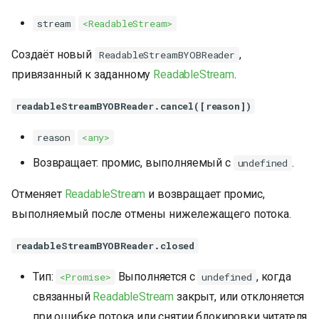
stream
<ReadableStream>
Создаёт новый
,
ReadableStreamBYOBReader
привязанный к заданному
ReadableStream
.
readableStreamBYOBReader.cancel([reason])
reason
<any>
Возвращает: промис, выполняемый с
.
undefined
Отменяет
ReadableStream
и возвращает промис,
выполняемый после отмены нижележащего потока.
readableStreamBYOBReader.closed
Тип:
Выполняется с
, когда
<Promise>
undefined
связанный
ReadableStream
закрыт, или отклоняется
при ошибке потока или снятии блокировки читателя