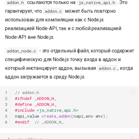
ссылаются только на
. Это
addon.h
js_native_api.h
гарантирует, что
может быть повторно
addon.c
использован для компиляции как с Node.js
реализацией Node-API, так и с любой реализацией
Node-API вне Node.js.
- это отдельный файл, который содержит
addon_node.c
специфическую для Node.js точку входа в аддон и
который инстанцирует аддон, вызывая
, когда
addon.c
аддон загружается в среду Node.js.
1
// addon.h
2
#ifndef _ADDON_H_
3
#define _ADDON_H_
4
#include
<js_native_api.h>
5
napi_value
create_addon
(
napi_env
env
);
6
#endif  
// _ADDON_H_