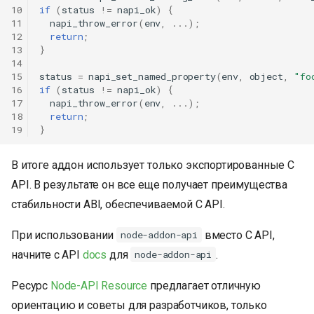
10
if
(
status
!=
napi_ok
)
{
11
napi_throw_error
(
env
,
...);
12
return
;
13
}
14
15
status
=
napi_set_named_property
(
env
,
object
,
"fo
16
if
(
status
!=
napi_ok
)
{
17
napi_throw_error
(
env
,
...);
18
return
;
19
}
В итоге аддон использует только экспортированные C
API. В результате он все еще получает преимущества
стабильности ABI, обеспечиваемой C API.
При использовании
вместо C API,
node-addon-api
начните с API
docs
для
.
node-addon-api
Ресурс
Node-API Resource
предлагает отличную
ориентацию и советы для разработчиков, только