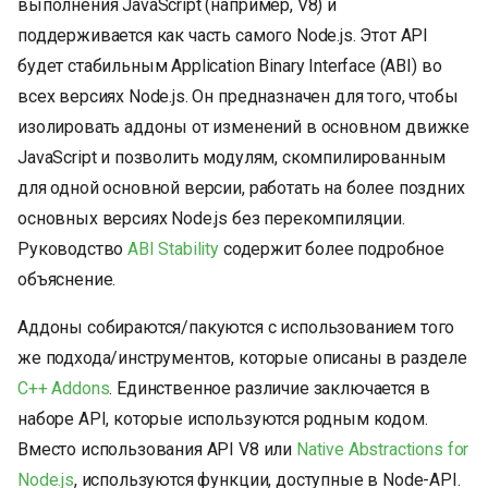
выполнения JavaScript (например, V8) и
и
поддерживается как часть самого Node.js. Этот API
я
будет стабильным Application Binary Interface (ABI) во
п
всех версиях Node.js. Он предназначен для того, чтобы
изолировать аддоны от изменений в основном движке
о
JavaScript и позволить модулям, скомпилированным
и
для одной основной версии, работать на более поздних
с
основных версиях Node.js без перекомпиляции.
Руководство
ABI Stability
содержит более подробное
к
объяснение.
а
Аддоны собираются/пакуются с использованием того
же подхода/инструментов, которые описаны в разделе
C++ Addons
. Единственное различие заключается в
наборе API, которые используются родным кодом.
Вместо использования API V8 или
Native Abstractions for
Node.js
, используются функции, доступные в Node-API.