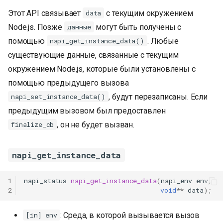
Этот API связывает
с текущим окружением
data
Node.js. Позже
могут быть получены с
данные
помощью
. Любые
napi_get_instance_data()
существующие данные, связанные с текущим
окружением Node.js, которые были установлены с
помощью предыдущего вызова
, будут перезаписаны. Если
napi_set_instance_data()
предыдущим вызовом был предоставлен
, он не будет вызван.
finalize_cb
napi_get_instance_data
1
napi_status
napi_get_instance_data
(
napi_env
env
,
2
void
**
data
);
: Среда, в которой вызывается вызов
[in] env