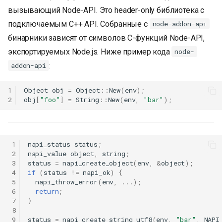
вызывающий Node-API. Это header-only библиотека с
подключаемым C++ API. Собранные с
node-addon-api
бинарники зависят от символов C-функций Node-API,
экспортируемых Node.js. Ниже пример кода
node-
:
addon-api
1
Object
obj
=
Object
::
New
(
env
);
2
obj
[
"foo"
]
=
String
::
New
(
env
,
"bar"
);
 1
napi_status
status
;
 2
napi_value
object
,
string
;
 3
status
=
napi_create_object
(
env
,
&
object
);
 4
if
(
status
!=
napi_ok
)
{
 5
napi_throw_error
(
env
,
...);
 6
return
;
 7
}
 8
 9
status
=
napi_create_string_utf8
(
env
,
"bar"
,
NAPI