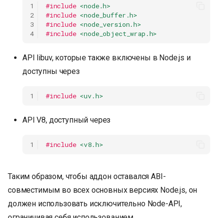
1
#include
<node.h>
2
#include
<node_buffer.h>
3
#include
<node_version.h>
4
#include
<node_object_wrap.h>
API libuv, которые также включены в Node.js и
доступны через
1
#include
<uv.h>
API V8, доступный через
1
#include
<v8.h>
Таким образом, чтобы аддон оставался ABI-
совместимым во всех основных версиях Node.js, он
должен использовать исключительно Node-API,
ограничивая себя использованием