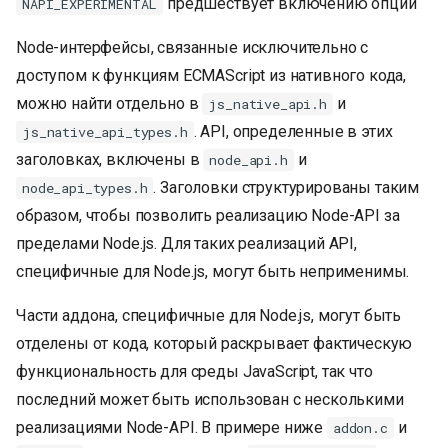
предшествует включению опции
NAPI_EXPERIMENTAL
Node-интерфейсы, связанные исключительно с
доступом к функциям ECMAScript из нативного кода,
можно найти отдельно в
и
js_native_api.h
. API, определенные в этих
js_native_api_types.h
заголовках, включены в
и
node_api.h
. Заголовки структурированы таким
node_api_types.h
образом, чтобы позволить реализацию Node-API за
пределами Node.js. Для таких реализаций API,
специфичные для Node.js, могут быть неприменимы.
Части аддона, специфичные для Node.js, могут быть
отделены от кода, который раскрывает фактическую
функциональность для среды JavaScript, так что
последний может быть использован с несколькими
реализациями Node-API. В примере ниже
и
addon.c