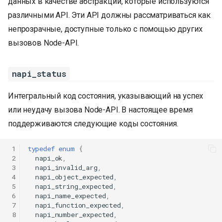
данных в качестве абстракций, которые используются
различными API. Эти API должны рассматриваться как
непрозрачные, доступные только с помощью других
вызовов Node-API.
napi_status
Интегральный код состояния, указывающий на успех
или неудачу вызова Node-API. В настоящее время
поддерживаются следующие коды состояния.
 1
typedef
enum
{
 2
napi_ok
,
 3
napi_invalid_arg
,
 4
napi_object_expected
,
 5
napi_string_expected
,
 6
napi_name_expected
,
 7
napi_function_expected
,
 8
napi_number_expected
,