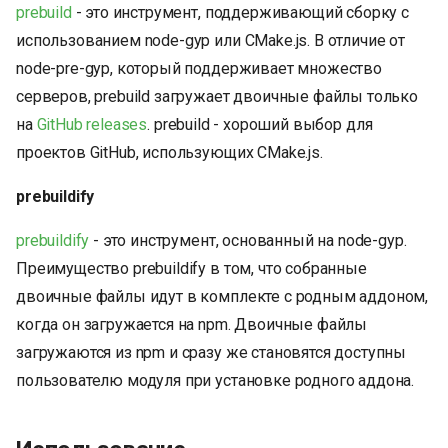
prebuild
- это инструмент, поддерживающий сборку с
использованием node-gyp или CMake.js. В отличие от
node-pre-gyp, который поддерживает множество
серверов, prebuild загружает двоичные файлы только
на
GitHub releases
. prebuild - хороший выбор для
проектов GitHub, использующих CMake.js.
prebuildify
prebuildify
- это инструмент, основанный на node-gyp.
Преимущество prebuildify в том, что собранные
двоичные файлы идут в комплекте с родным аддоном,
когда он загружается на npm. Двоичные файлы
загружаются из npm и сразу же становятся доступны
пользователю модуля при установке родного аддона.