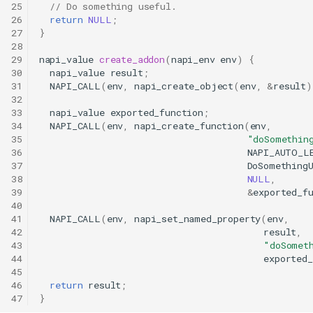
25
// Do something useful.
26
return
NULL
;
27
}
28
29
napi_value
create_addon
(
napi_env
env
)
{
30
napi_value
result
;
31
NAPI_CALL
(
env
,
napi_create_object
(
env
,
&
result
)
32
33
napi_value
exported_function
;
34
NAPI_CALL
(
env
,
napi_create_function
(
env
,
35
"doSomethin
36
NAPI_AUTO_L
37
DoSomething
38
NULL
,
39
&
exported_f
40
41
NAPI_CALL
(
env
,
napi_set_named_property
(
env
,
42
result
,
43
"doSomet
44
exported_
45
46
return
result
;
47
}