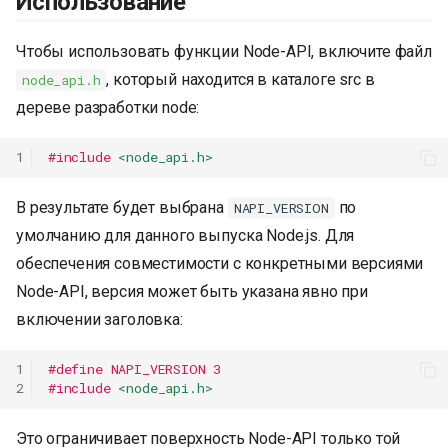
Использование
Чтобы использовать функции Node-API, включите файл
, который находится в каталоге src в
node_api.h
дереве разработки node:
1
#include
<node_api.h>
В результате будет выбрана
по
NAPI_VERSION
умолчанию для данного выпуска Node.js. Для
обеспечения совместимости с конкретными версиями
Node-API, версия может быть указана явно при
включении заголовка:
1
#define NAPI_VERSION 3
2
#include
<node_api.h>
Это ограничивает поверхность Node-API только той