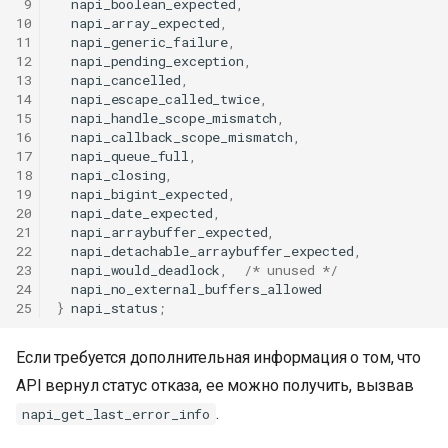
 9
napi_boolean_expected
,
10
napi_array_expected
,
11
napi_generic_failure
,
12
napi_pending_exception
,
13
napi_cancelled
,
14
napi_escape_called_twice
,
15
napi_handle_scope_mismatch
,
16
napi_callback_scope_mismatch
,
17
napi_queue_full
,
18
napi_closing
,
19
napi_bigint_expected
,
20
napi_date_expected
,
21
napi_arraybuffer_expected
,
22
napi_detachable_arraybuffer_expected
,
23
napi_would_deadlock
,
/* unused */
24
napi_no_external_buffers_allowed
25
}
napi_status
;
Если требуется дополнительная информация о том, что
К началу
API вернул статус отказа, ее можно получить, вызвав
.
napi_get_last_error_info