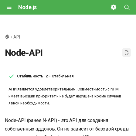
Node.js
И
н
🏠
API
и
Node-API
ц
и
а
Стабильность: 2 – Стабильная
л
АПИ является удовлетворительным. Совместимость с NPM
имеет высший приоритет и не будет нарушена кроме случаев
и
явной необходимости.
з
а
Node-API (ранее N-API) - это API для создания
собственных аддонов. Он не зависит от базовой среды
ц