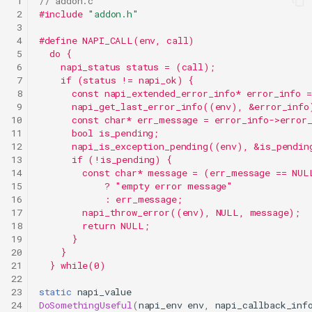
 1
// addon.c
 2
#include
"addon.h"
 3
 4
#define NAPI_CALL(env, call)                     
 5
  do {                                            
 6
    napi_status status = (call);                 
 7
    if (status != napi_ok) {                     
 8
      const napi_extended_error_info* error_info 
 9
      napi_get_last_error_info((env), &error_info
10
      const char* err_message = error_info->error
11
      bool is_pending;                            
12
      napi_is_exception_pending((env), &is_pendin
13
      if (!is_pending) {                         
14
        const char* message = (err_message == NUL
15
            ? "empty error message"              
16
            : err_message;                       
17
        napi_throw_error((env), NULL, message);  
18
        return NULL;                             
19
      }                                           
20
    }                                             
21
  } while(0)
22
23
static
napi_value
24
DoSomethingUseful
(
napi_env
env
,
napi_callback_inf