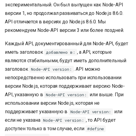
экспериментальный. Он был выпущен как Node-API
версии 1, но продолжал развиваться до Node.js 8.6.0.
API отличается в версиях до Node.js 8.6.0. Мы
рекомендуем Node-API версии 3 или более поздней.
Каждый API, документированный для Node-API, будет
иметь заголовок
, а API, которые
добавлено в:
являются стабильными, будут иметь дополнительный
заголовок
. API можно
Node-API version:
непосредственно использовать при использовании
версии Node.js, которая поддерживает версию Node-
API, указанную в
или выше. При
Node-API version:
использовании версии Node.js, которая не
поддерживает указанную в
или
Node-API version:
если не указана
, то API будет
Node-API version:
доступен только в том случае, если
#define