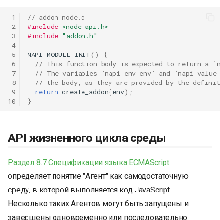
 1
// addon_node.c
 2
#include
<node_api.h>
 3
#include
"addon.h"
 4
 5
NAPI_MODULE_INIT
()
{
 6
// This function body is expected to return a `
 7
// The variables `napi_env env` and `napi_value
 8
// the body, as they are provided by the defini
 9
return
create_addon
(
env
);
10
}
API жизненного цикла среды
Раздел 8.7
Спецификации языка ECMAScript
определяет понятие "Агент" как самодостаточную
среду, в которой выполняется код JavaScript.
Несколько таких Агентов могут быть запущены и
завершены одновременно или последовательно