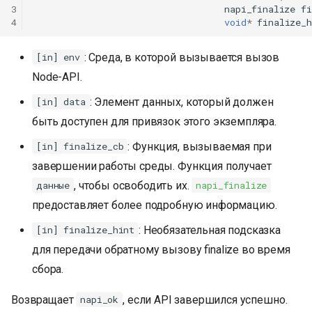
3
napi_finalize
fi
4
void
*
finalize_h
: Среда, в которой вызывается вызов
[in] env
Node-API.
: Элемент данных, который должен
[in] data
быть доступен для привязок этого экземпляра.
: Функция, вызываемая при
[in] finalize_cb
завершении работы среды. Функция получает
, чтобы освободить их.
данные
napi_finalize
предоставляет более подробную информацию.
: Необязательная подсказка
[in] finalize_hint
для передачи обратному вызову finalize во время
сбора.
Возвращает
, если API завершился успешно.
napi_ok