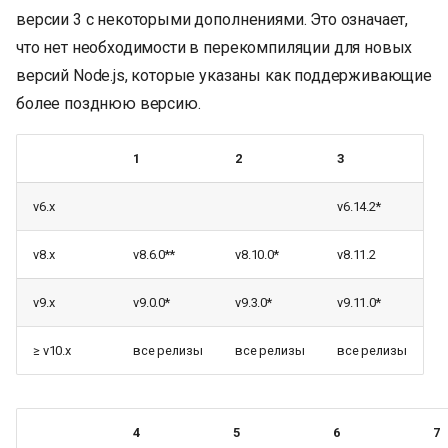
версии 3 с некоторыми дополнениями. Это означает,
что нет необходимости в перекомпиляции для новых
версий Node.js, которые указаны как поддерживающие
более позднюю версию.
1
2
3
v6.x
v6.14.2*
v8.x
v8.6.0**
v8.10.0*
v8.11.2
v9.x
v9.0.0*
v9.3.0*
v9.11.0*
≥ v10.x
все релизы
все релизы
все релизы
4
5
6
7