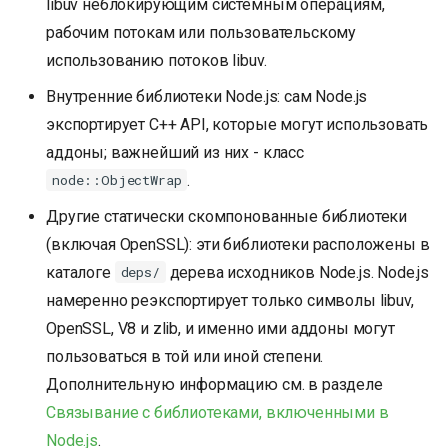
libuv неблокирующим системным операциям,
рабочим потокам или пользовательскому
использованию потоков libuv.
Внутренние библиотеки Node.js: сам Node.js
экспортирует C++ API, которые могут использовать
аддоны; важнейший из них - класс
.
node::ObjectWrap
Другие статически скомпонованные библиотеки
(включая OpenSSL): эти библиотеки расположены в
каталоге
дерева исходников Node.js. Node.js
deps/
намеренно реэкспортирует только символы libuv,
OpenSSL, V8 и zlib, и именно ими аддоны могут
пользоваться в той или иной степени.
Дополнительную информацию см. в разделе
Связывание с библиотеками, включенными в
Node.js
.