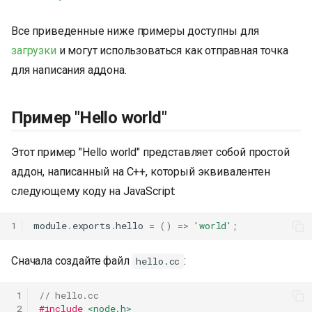
Все приведенные ниже примеры доступны для
загрузки
и могут использоваться как отправная точка
для написания аддона.
Пример "Hello world"
Этот пример "Hello world" представляет собой простой
аддон, написанный на C++, который эквивалентен
следующему коду на JavaScript:
1
module
.
exports
.
hello
=
()
=>
'world'
;
Сначала создайте файл
:
hello.cc
 1
// hello.cc
 2
#include
<node.h>