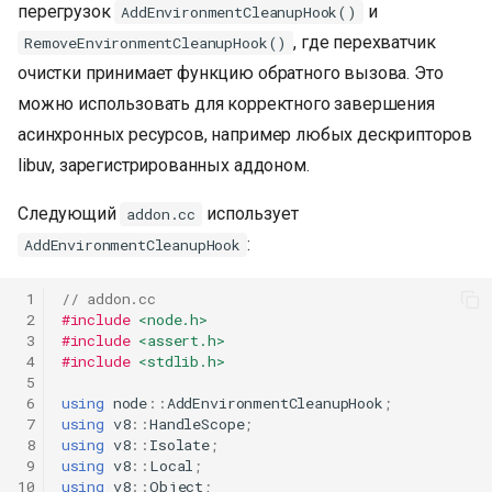
перегрузок
и
AddEnvironmentCleanupHook()
, где перехватчик
RemoveEnvironmentCleanupHook()
очистки принимает функцию обратного вызова. Это
можно использовать для корректного завершения
асинхронных ресурсов, например любых дескрипторов
libuv, зарегистрированных аддоном.
Следующий
использует
addon.cc
:
AddEnvironmentCleanupHook
 1
// addon.cc
 2
#include
<node.h>
 3
#include
<assert.h>
 4
#include
<stdlib.h>
 5
 6
using
node
::
AddEnvironmentCleanupHook
;
 7
using
v8
::
HandleScope
;
 8
using
v8
::
Isolate
;
 9
using
v8
::
Local
;
10
using
v8
::
Object
;