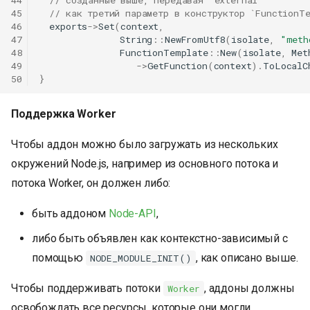
44
// созданные выше, передавая `external`
45
// как третий параметр в конструктор `FunctionT
46
exports
->
Set
(
context
,
47
String
::
NewFromUtf8
(
isolate
,
"meth
48
FunctionTemplate
::
New
(
isolate
,
Met
49
->
GetFunction
(
context
).
ToLocalC
50
}
Поддержка Worker
Чтобы аддон можно было загружать из нескольких
окружений Node.js, например из основного потока и
потока Worker, он должен либо:
быть аддоном
Node-API
,
либо быть объявлен как контекстно-зависимый с
помощью
, как описано выше.
NODE_MODULE_INIT()
Чтобы поддерживать потоки
, аддоны должны
Worker
освобождать все ресурсы, которые они могли