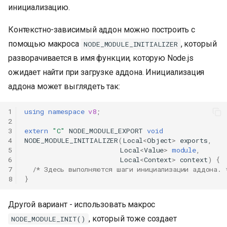
инициализацию.
Контекстно-зависимый аддон можно построить с
помощью макроса
, который
NODE_MODULE_INITIALIZER
разворачивается в имя функции, которую Node.js
ожидает найти при загрузке аддона. Инициализация
аддона может выглядеть так:
1
using
namespace
v8
;
2
3
extern
"C"
NODE_MODULE_EXPORT
void
4
NODE_MODULE_INITIALIZER
(
Local
<
Object
>
exports
,
5
Local
<
Value
>
module
,
6
Local
<
Context
>
context
)
{
7
/* Здесь выполняются шаги инициализации аддона. 
8
}
Другой вариант - использовать макрос
, который тоже создает
NODE_MODULE_INIT()