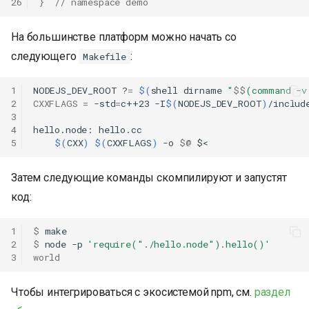
26
}
// namespace demo
На большинстве платформ можно начать со
следующего
:
Makefile
1
NODEJS_DEV_ROOT
?
=
$(
shell
dirname
"
$$
(command -v
2
CXXFLAGS
=
-std
=
c++23
-I
$(
NODEJS_DEV_ROOT
)
/includ
3
4
hello.node:
5
$(
CXX
)
$(
CXXFLAGS
)
-o
$@
Затем следующие команды скомпилируют и запустят
код:
1
$ 
2
$ 
node
-p
'require("./hello.node").hello()'
3
world
Чтобы интегрироваться с экосистемой npm, см.
раздел