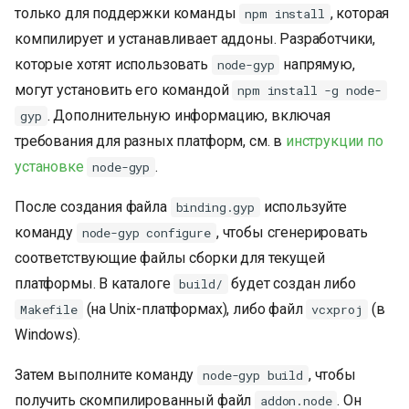
только для поддержки команды
, которая
npm install
компилирует и устанавливает аддоны. Разработчики,
которые хотят использовать
напрямую,
node-gyp
могут установить его командой
npm install -g node-
. Дополнительную информацию, включая
gyp
требования для разных платформ, см. в
инструкции по
установке
.
node-gyp
После создания файла
используйте
binding.gyp
команду
, чтобы сгенерировать
node-gyp configure
соответствующие файлы сборки для текущей
платформы. В каталоге
будет создан либо
build/
(на Unix-платформах), либо файл
(в
Makefile
vcxproj
Windows).
Затем выполните команду
, чтобы
node-gyp build
получить скомпилированный файл
. Он
addon.node