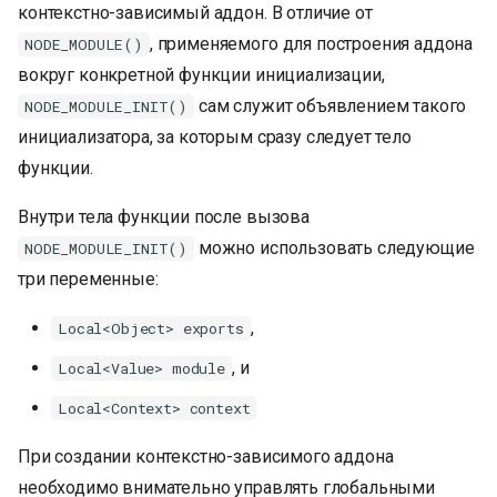
контекстно-зависимый аддон. В отличие от
, применяемого для построения аддона
NODE_MODULE()
вокруг конкретной функции инициализации,
сам служит объявлением такого
NODE_MODULE_INIT()
инициализатора, за которым сразу следует тело
функции.
Внутри тела функции после вызова
можно использовать следующие
NODE_MODULE_INIT()
три переменные:
,
Local<Object> exports
, и
Local<Value> module
Local<Context> context
При создании контекстно-зависимого аддона
необходимо внимательно управлять глобальными