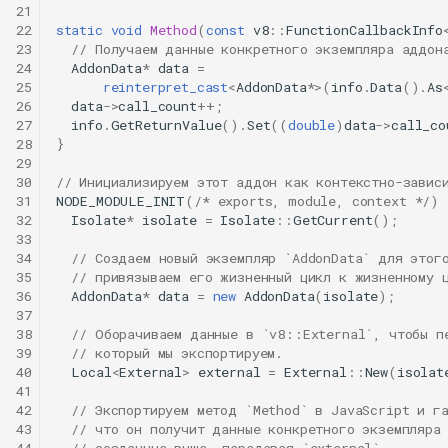
21
22
static
void
Method
(
const
v8
::
FunctionCallbackInfo
23
// Получаем данные конкретного экземпляра аддон
24
AddonData
*
data
=
25
reinterpret_cast
<
AddonData
*>
(
info
.
Data
().
As
26
data
->
call_count
++
;
27
info
.
GetReturnValue
().
Set
((
double
)
data
->
call_co
28
}
29
30
// Инициализируем этот аддон как контекстно-завис
31
NODE_MODULE_INIT
(
/* exports, module, context */
)
32
Isolate
*
isolate
=
Isolate
::
GetCurrent
();
33
34
// Создаем новый экземпляр `AddonData` для этог
35
// привязываем его жизненный цикл к жизненному 
36
AddonData
*
data
=
new
AddonData
(
isolate
);
37
38
// Оборачиваем данные в `v8::External`, чтобы п
39
// который мы экспортируем.
40
Local
<
External
>
external
=
External
::
New
(
isolat
41
42
// Экспортируем метод `Method` в JavaScript и г
43
// что он получит данные конкретного экземпляра