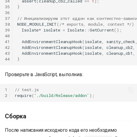
34
assert
(
cleanup_cb2_called
==
1
);
35
}
36
37
// Инициализируем этот аддон как контекстно-завис
38
NODE_MODULE_INIT
(
/* exports, module, context */
)
39
Isolate
*
isolate
=
Isolate
::
GetCurrent
();
40
41
AddEnvironmentCleanupHook
(
isolate
,
sanity_check
42
AddEnvironmentCleanupHook
(
isolate
,
cleanup_cb2
,
43
AddEnvironmentCleanupHook
(
isolate
,
cleanup_cb1
,
44
}
Проверьте в JavaScript, выполнив:
1
// test.js
2
require
(
'./build/Release/addon'
);
Сборка
После написания исходного кода его необходимо