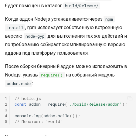
будет помещен в каталог
.
build/Release/
Когда аддон Node.js устанавливается через
npm
, npm использует собственную встроенную
install
версию
для выполнения тех же действий и
node-gyp
по требованию собирает скомпилированную версию
аддона под платформу пользователя.
После сборки бинарный аддон можно использовать в
Node.js, указав
на собранный модуль
require()
:
addon.node
1
// hello.js
2
const
addon
=
require
(
'./build/Release/addon'
);
3
4
console
.
log
(
addon
.
hello
());
5
// Печатает: 'world'