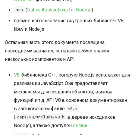
и
(
Native Abstractions for Node.js
)
nan
я
прямое использование внутренних библиотек V8,
п
libuv и Node.js
о
Остальная часть этого документа посвящена
и
последнему варианту, который требует знания
с
нескольких компонентов и API:
к
V8
: библиотека C++, которую Node.js использует для
а
реализации JavaScript. Она предоставляет
механизмы для создания объектов, вызова
функций и т.д. API V8 в основном документирован
в заголовочном файле
v8.h
(
в дереве исходников
deps/v8/include/v8.h
Node.js), а также доступен
онлайн
.