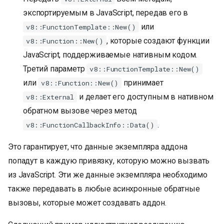
экспортируемым в JavaScript, передав его в
или
v8::FunctionTemplate::New()
, которые создают функции
v8::Function::New()
JavaScript, поддерживаемые нативным кодом.
Третий параметр
v8::FunctionTemplate::New()
или
принимает
v8::Function::New()
и делает его доступным в нативном
v8::External
обратном вызове через метод
.
v8::FunctionCallbackInfo::Data()
Это гарантирует, что данные экземпляра аддона
попадут в каждую привязку, которую можно вызвать
из JavaScript. Эти же данные экземпляра необходимо
также передавать в любые асинхронные обратные
вызовы, которые может создавать аддон.