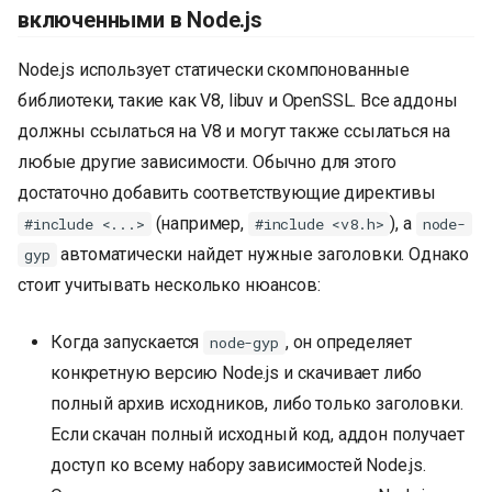
включенными в Node.js
Node.js использует статически скомпонованные
библиотеки, такие как V8, libuv и OpenSSL. Все аддоны
должны ссылаться на V8 и могут также ссылаться на
любые другие зависимости. Обычно для этого
достаточно добавить соответствующие директивы
(например,
), а
#include <...>
#include <v8.h>
node-
автоматически найдет нужные заголовки. Однако
gyp
стоит учитывать несколько нюансов:
Когда запускается
, он определяет
node-gyp
конкретную версию Node.js и скачивает либо
полный архив исходников, либо только заголовки.
Если скачан полный исходный код, аддон получает
доступ ко всему набору зависимостей Node.js.