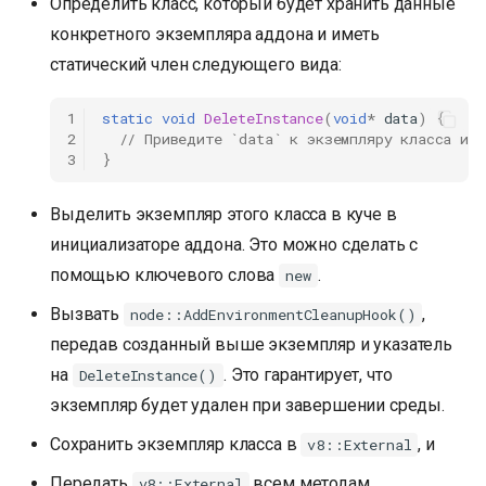
Определить класс, который будет хранить данные
конкретного экземпляра аддона и иметь
статический член следующего вида:
1
static
void
DeleteInstance
(
void
*
data
)
{
2
// Приведите `data` к экземпляру класса и 
3
}
Выделить экземпляр этого класса в куче в
инициализаторе аддона. Это можно сделать с
помощью ключевого слова
.
new
Вызвать
,
node::AddEnvironmentCleanupHook()
передав созданный выше экземпляр и указатель
на
. Это гарантирует, что
DeleteInstance()
экземпляр будет удален при завершении среды.
Сохранить экземпляр класса в
, и
v8::External
Передать
всем методам,
v8::External