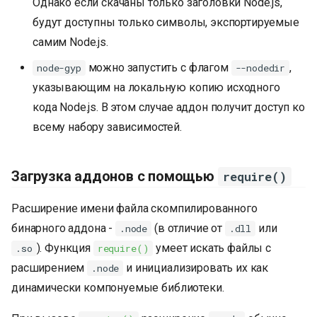
Однако если скачаны только заголовки Node.js,
будут доступны только символы, экспортируемые
самим Node.js.
можно запустить с флагом
,
node-gyp
--nodedir
указывающим на локальную копию исходного
кода Node.js. В этом случае аддон получит доступ ко
всему набору зависимостей.
Загрузка аддонов с помощью
require()
Расширение имени файла скомпилированного
бинарного аддона -
(в отличие от
или
.node
.dll
). Функция
умеет искать файлы с
.so
require()
расширением
и инициализировать их как
.node
динамически компонуемые библиотеки.