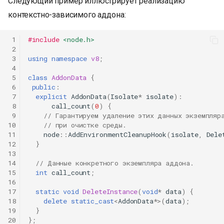
Следующий пример иллюстрирует реализацию
контекстно-зависимого аддона:
 1
#include
<node.h>
 2
 3
using
namespace
v8
;
 4
 5
class
AddonData
{
 6
public
:
 7
explicit
AddonData
(
Isolate
*
isolate
)
:
 8
call_count
(
0
)
{
 9
// Гарантируем удаление этих данных экземпляр
10
// при очистке среды.
11
node
::
AddEnvironmentCleanupHook
(
isolate
,
Dele
12
}
13
14
// Данные конкретного экземпляра аддона.
15
int
call_count
;
16
17
static
void
DeleteInstance
(
void
*
data
)
{
18
delete
static_cast
<
AddonData
*>
(
data
);
19
}
20
};