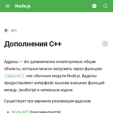
Node.js
И
н
🏠
API
и
Дополнения C++
ц
и
Аддоны
— это динамически компонуемые общие
а
объекты, которые можно загружать через функцию
л
как обычные модули Node.js. Аддоны
require()
и
предоставляют интерфейс вызова внешних функций
з
между JavaScript и нативным кодом.
а
Существует три варианта реализации аддонов:
ц
Node-API
(рекомендуется)