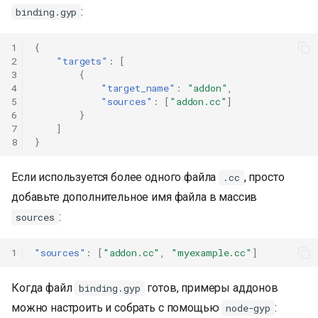
:
binding.gyp
1
{
2
"targets"
:
[
3
{
4
"target_name"
:
"addon"
,
5
"sources"
:
[
"addon.cc"
]
6
}
7
]
8
}
Если используется более одного файла
, просто
.cc
добавьте дополнительное имя файла в массив
:
sources
1
"sources"
:
[
"addon.cc"
,
"myexample.cc"
]
Когда файл
готов, примеры аддонов
binding.gyp
можно настроить и собрать с помощью
:
node-gyp