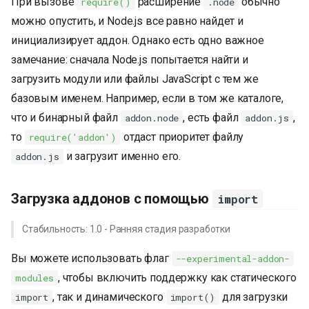
При вызове
расширение
обычно
require()
.node
можно опустить, и Node.js все равно найдет и
инициализирует аддон. Однако есть одно важное
замечание: сначала Node.js попытается найти и
загрузить модули или файлы JavaScript с тем же
базовым именем. Например, если в том же каталоге,
что и бинарный файл
, есть файл
,
addon.node
addon.js
то
отдаст приоритет файлу
require('addon')
и загрузит именно его.
addon.js
Загрузка аддонов с помощью
import
Стабильность: 1.0 - Ранняя стадия разработки
Вы можете использовать флаг
--experimental-addon-
, чтобы включить поддержку как статического
modules
, так и динамического
для загрузки
import
import()