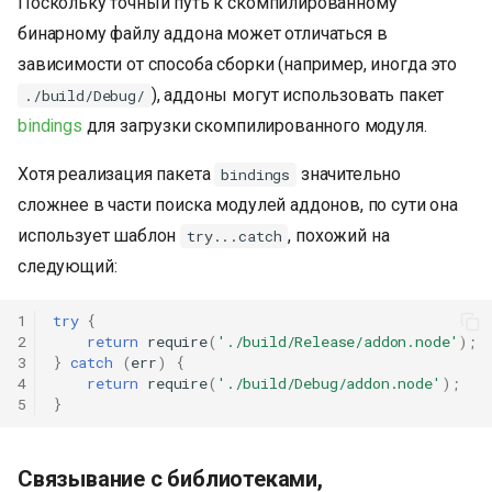
Поскольку точный путь к скомпилированному
бинарному файлу аддона может отличаться в
зависимости от способа сборки (например, иногда это
), аддоны могут использовать пакет
./build/Debug/
bindings
для загрузки скомпилированного модуля.
Хотя реализация пакета
значительно
bindings
сложнее в части поиска модулей аддонов, по сути она
использует шаблон
, похожий на
try...catch
следующий:
1
try
{
2
return
require
(
'./build/Release/addon.node'
);
3
}
catch
(
err
)
{
4
return
require
(
'./build/Debug/addon.node'
);
5
}
Связывание с библиотеками,