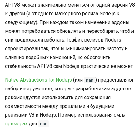
API V8 может значительно меняться от одной версии V8
к другой (и от одного мажорного релиза Node.js к
следующему). При каждом таком изменении аддоны
может потребоваться обновлять и пересобирать, чтобы
они продолжали работать. График релизов Node.js
спроектирован так, чтобы минимизировать частоту и
влияние подобных изменений, но обеспечить
стабильность API V8 сам Node.js практически не может.
Native Abstractions for Node.js
(или
) предоставляют
nan
набор инструментов, которые разработчикам аддонов
рекомендуется использовать для сохранения
совместимости между прошлыми и будущими
релизами V8 и Node.js. Пример использования см. в
примерах
для
.
nan