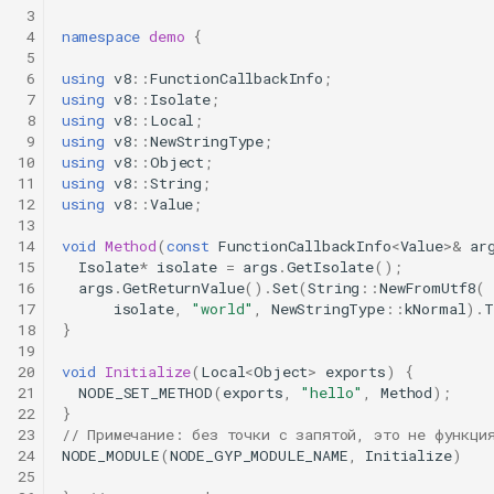
 3
 4
namespace
demo
{
 5
 6
using
v8
::
FunctionCallbackInfo
;
 7
using
v8
::
Isolate
;
 8
using
v8
::
Local
;
 9
using
v8
::
NewStringType
;
10
using
v8
::
Object
;
11
using
v8
::
String
;
12
using
v8
::
Value
;
13
14
void
Method
(
const
FunctionCallbackInfo
<
Value
>&
ar
15
Isolate
*
isolate
=
args
.
GetIsolate
();
16
args
.
GetReturnValue
().
Set
(
String
::
NewFromUtf8
(
17
isolate
,
"world"
,
NewStringType
::
kNormal
).
T
18
}
19
20
void
Initialize
(
Local
<
Object
>
exports
)
{
21
NODE_SET_METHOD
(
exports
,
"hello"
,
Method
);
22
}
23
// Примечание: без точки с запятой, это не функци
24
NODE_MODULE
(
NODE_GYP_MODULE_NAME
,
Initialize
)
25