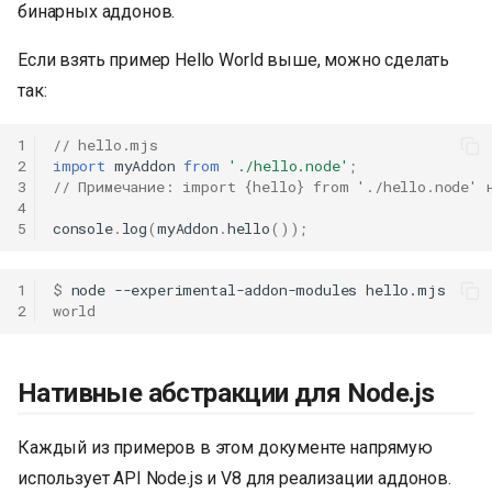
бинарных аддонов.
Если взять пример Hello World выше, можно сделать
так:
1
// hello.mjs
2
import
myAddon
from
'./hello.node'
;
3
// Примечание: import {hello} from './hello.node' 
4
5
console
.
log
(
myAddon
.
hello
());
1
$ 
node
--experimental-addon-modules
2
world
Нативные абстракции для Node.js
Каждый из примеров в этом документе напрямую
использует API Node.js и V8 для реализации аддонов.