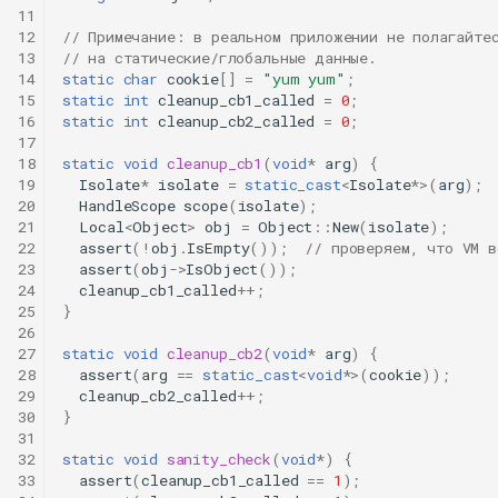
11
12
// Примечание: в реальном приложении не полагайте
13
// на статические/глобальные данные.
14
static
char
cookie
[]
=
"yum yum"
;
15
static
int
cleanup_cb1_called
=
0
;
16
static
int
cleanup_cb2_called
=
0
;
17
18
static
void
cleanup_cb1
(
void
*
arg
)
{
19
Isolate
*
isolate
=
static_cast
<
Isolate
*>
(
arg
);
20
HandleScope
scope
(
isolate
);
21
Local
<
Object
>
obj
=
Object
::
New
(
isolate
);
22
assert
(
!
obj
.
IsEmpty
());
// проверяем, что VM 
23
assert
(
obj
->
IsObject
());
24
cleanup_cb1_called
++
;
25
}
26
27
static
void
cleanup_cb2
(
void
*
arg
)
{
28
assert
(
arg
==
static_cast
<
void
*>
(
cookie
));
29
cleanup_cb2_called
++
;
30
}
31
32
static
void
sanity_check
(
void
*
)
{
33
assert
(
cleanup_cb1_called
==
1
);