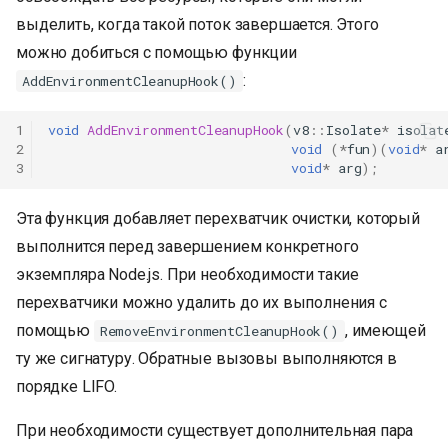
выделить, когда такой поток завершается. Этого
можно добиться с помощью функции
:
AddEnvironmentCleanupHook()
1
void
AddEnvironmentCleanupHook
(
v8
::
Isolate
*
isolat
2
void
(
*
fun
)(
void
*
a
3
void
*
arg
);
Эта функция добавляет перехватчик очистки, который
выполнится перед завершением конкретного
экземпляра Node.js. При необходимости такие
перехватчики можно удалить до их выполнения с
помощью
, имеющей
RemoveEnvironmentCleanupHook()
ту же сигнатуру. Обратные вызовы выполняются в
порядке LIFO.
При необходимости существует дополнительная пара