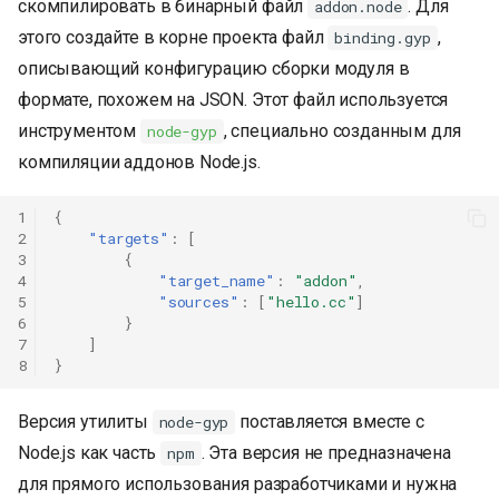
скомпилировать в бинарный файл
. Для
addon.node
этого создайте в корне проекта файл
,
binding.gyp
описывающий конфигурацию сборки модуля в
формате, похожем на JSON. Этот файл используется
инструментом
, специально созданным для
node-gyp
компиляции аддонов Node.js.
1
{
2
"targets"
:
[
3
{
4
"target_name"
:
"addon"
,
5
"sources"
:
[
"hello.cc"
]
6
}
7
]
8
}
Версия утилиты
поставляется вместе с
node-gyp
Node.js как часть
. Эта версия не предназначена
npm
для прямого использования разработчиками и нужна