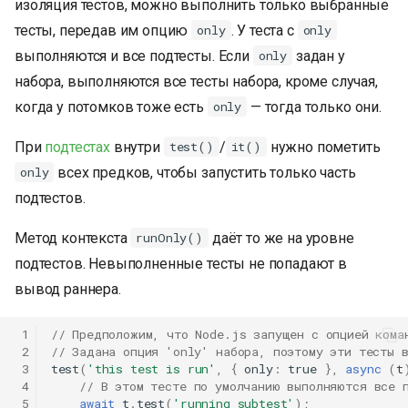
изоляция тестов, можно выполнить только выбранные
тесты, передав им опцию
. У теста с
only
only
выполняются и все подтесты. Если
задан у
only
набора, выполняются все тесты набора, кроме случая,
когда у потомков тоже есть
— тогда только они.
only
При
подтестах
внутри
/
нужно пометить
test()
it()
всех предков, чтобы запустить только часть
only
подтестов.
Метод контекста
даёт то же на уровне
runOnly()
подтестов. Невыполненные тесты не попадают в
вывод раннера.
 1
// Предположим, что Node.js запущен с опцией кома
 2
// Задана опция 'only' набора, поэтому эти тесты 
 3
test
(
'this test is run'
,
{
only
:
true
},
async
(
t
 4
// В этом тесте по умолчанию выполняются все 
 5
await
t
.
test
(
'running subtest'
);