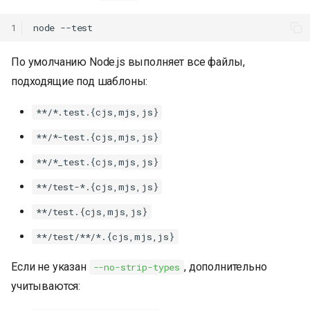
1
node
По умолчанию Node.js выполняет все файлы,
подходящие под шаблоны:
**/*.test.{cjs,mjs,js}
**/*-test.{cjs,mjs,js}
**/*_test.{cjs,mjs,js}
**/test-*.{cjs,mjs,js}
**/test.{cjs,mjs,js}
**/test/**/*.{cjs,mjs,js}
К началу
Если не указан
, дополнительно
--no-strip-types
учитываются: