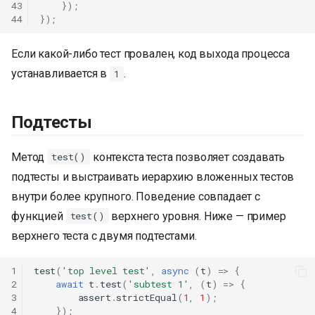
43
});
44
});
Если какой-либо тест провален, код выхода процесса
устанавливается в
.
1
Подтесты
Метод
контекста теста позволяет создавать
test()
подтесты и выстраивать иерархию вложенных тестов
внутри более крупного. Поведение совпадает с
функцией
верхнего уровня. Ниже — пример
test()
верхнего теста с двумя подтестами.
1
test
(
'top level test'
,
async
(
t
)
=>
{
2
await
t
.
test
(
'subtest 1'
,
(
t
)
=>
{
3
assert
.
strictEqual
(
1
,
1
);
4
});