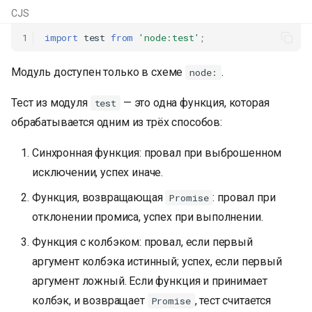
и
CJS
я
1
import
test
from
'node:test'
;
п
Модуль доступен только в схеме
.
node:
о
Тест из модуля
— это одна функция, которая
test
и
обрабатывается одним из трёх способов:
с
Синхронная функция: провал при выброшенном
к
исключении, успех иначе.
а
Функция, возвращающая
: провал при
Promise
отклонении промиса, успех при выполнении.
Функция с колбэком: провал, если первый
аргумент колбэка истинный; успех, если первый
аргумент ложный. Если функция и принимает
колбэк, и возвращает
, тест считается
Promise