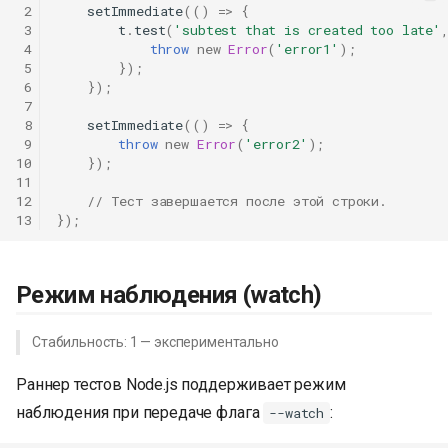
 2
setImmediate
(()
=>
{
 3
t
.
test
(
'subtest that is created too late'
 4
throw
new
Error
(
'error1'
);
 5
});
 6
});
 7
 8
setImmediate
(()
=>
{
 9
throw
new
Error
(
'error2'
);
10
});
11
12
// Тест завершается после этой строки.
13
});
Режим наблюдения (watch)
Стабильность: 1 — экспериментально
Раннер тестов Node.js поддерживает режим
наблюдения при передаче флага
:
--watch