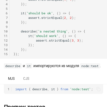
 4
});
 5
 6
it
(
'should be ok'
,
()
=>
{
 7
assert
.
strictEqual
(
2
,
2
);
 8
});
 9
10
describe
(
'a nested thing'
,
()
=>
{
11
it
(
'should work'
,
()
=>
{
12
assert
.
strictEqual
(
3
,
3
);
13
});
14
});
15
});
и
импортируются из модуля
.
describe
it
node:test
MJS
CJS
1
import
{
describe
,
it
}
from
'node:test'
;
Пропуск тестов