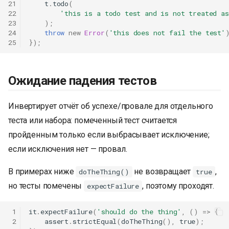
21
t
.
todo
(
22
'this is a todo test and is not treated as
23
);
24
throw
new
Error
(
'this does not fail the test'
25
});
Ожидание падения тестов
Инвертирует отчёт об успехе/провале для отдельного
теста или набора: помеченный тест считается
пройденным только если выбрасывает исключение;
если исключения нет — провал.
В примерах ниже
не возвращает
,
doTheThing()
true
но тесты помечены
, поэтому проходят.
expectFailure
 1
it
.
expectFailure
(
'should do the thing'
,
()
=>
{
 2
assert
.
strictEqual
(
doTheThing
(),
true
);