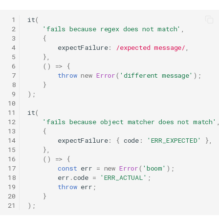
 1
it
(
 2
'fails because regex does not match'
,
 3
{
 4
expectFailure
:
/expected message/
,
 5
},
 6
()
=>
{
 7
throw
new
Error
(
'different message'
);
 8
}
 9
);
10
11
it
(
12
'fails because object matcher does not match'
13
{
14
expectFailure
:
{
code
:
'ERR_EXPECTED'
},
15
},
16
()
=>
{
17
const
err
=
new
Error
(
'boom'
);
18
err
.
code
=
'ERR_ACTUAL'
;
19
throw
err
;
20
}
21
);