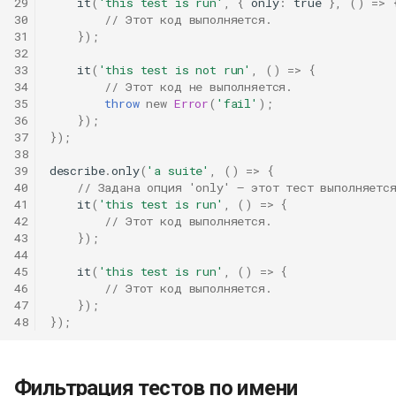
29
it
(
'this test is run'
,
{
only
:
true
},
()
=>
30
// Этот код выполняется.
31
});
32
33
it
(
'this test is not run'
,
()
=>
{
34
// Этот код не выполняется.
35
throw
new
Error
(
'fail'
);
36
});
37
});
38
39
describe
.
only
(
'a suite'
,
()
=>
{
40
// Задана опция 'only' — этот тест выполняетс
41
it
(
'this test is run'
,
()
=>
{
42
// Этот код выполняется.
43
});
44
45
it
(
'this test is run'
,
()
=>
{
46
// Этот код выполняется.
47
});
48
});
Фильтрация тестов по имени