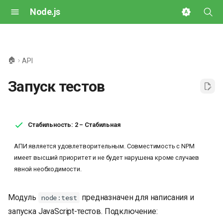
Node.js
И
н
🏠
API
и
Запуск тестов
ц
и
а
Стабильность: 2 – Стабильная
л
АПИ является удовлетворительным. Совместимость с NPM
имеет высший приоритет и не будет нарушена кроме случаев
и
явной необходимости.
з
а
Модуль
предназначен для написания и
node:test
запуска JavaScript-тестов. Подключение:
ц