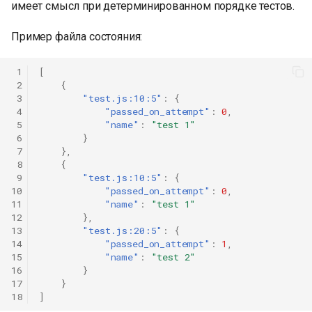
имеет смысл при детерминированном порядке тестов.
Пример файла состояния:
 1
[
 2
{
 3
"test.js:10:5"
:
{
 4
"passed_on_attempt"
:
0
,
 5
"name"
:
"test 1"
 6
}
 7
},
 8
{
 9
"test.js:10:5"
:
{
10
"passed_on_attempt"
:
0
,
11
"name"
:
"test 1"
12
},
13
"test.js:20:5"
:
{
14
"passed_on_attempt"
:
1
,
15
"name"
:
"test 2"
16
}
17
}
18
]