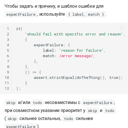
Чтобы задать и причину, и шаблон ошибки для
, используйте
.
expectFailure
{ label, match }
 1
it
(
 2
'should fail with specific error and reason'
,
 3
{
 4
expectFailure
:
{
 5
label
:
'reason for failure'
,
 6
match
:
/error message/
,
 7
},
 8
},
 9
()
=>
{
10
assert
.
strictEqual
(
doTheThing
(),
true
);
11
}
12
);
и/или
несовместимы с
;
skip
todo
expectFailure
при совместном указании приоритет у
и
skip
todo
(
сильнее остальных,
сильнее
skip
todo
).
expectFailure