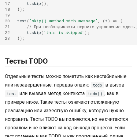
17
t
.
skip
();
18
});
19
20
test
(
'skip() method with message'
,
(
t
)
=>
{
21
// При необходимости верните управление здесь
22
t
.
skip
(
'this is skipped'
);
23
});
Тесты TODO
Отдельные тесты можно пометить как нестабильные
или незавершённые, передав опцию
в вызов
todo
или вызвав метод контекста
, как в
test
todo()
примере ниже. Такие тесты означают отложенную
реализацию или известную ошибку, которую нужно
исправить. Тесты TODO выполняются, но не считаются
провалом и не влияют на код выхода процесса. Если
тест помечен и как TODO, и как пропущенный, опция