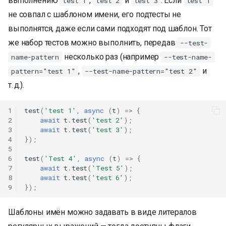
выполнению
,
и
. Если
test 1
test 2
test 3
test 1
не совпал с шаблоном имени, его подтесты не
выполнятся, даже если сами подходят под шаблон. Тот
же набор тестов можно выполнить, передав
--test-
несколько раз (например
name-pattern
--test-name-
,
и
pattern="test 1"
--test-name-pattern="test 2"
т. д.).
1
test
(
'test 1'
,
async
(
t
)
=>
{
2
await
t
.
test
(
'test 2'
);
3
await
t
.
test
(
'test 3'
);
4
});
5
6
test
(
'Test 4'
,
async
(
t
)
=>
{
7
await
t
.
test
(
'Test 5'
);
8
await
t
.
test
(
'test 6'
);
9
});
Шаблоны имён можно задавать в виде литералов