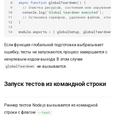
 8
async
function
globalTeardown
()
{
 9
// Очистка ресурсов, состояния или окружения
10
console
.
log
(
'Global teardown executed'
);
11
// Остановка серверов, удаление файлов, отклю
12
}
13
14
module
.
exports
=
{
globalSetup
,
globalTeardown
Если функция глобальной подготовки выбрасывает
ошибку, тесты не запускаются, процесс завершается с
ненулевым кодом выхода. В этом случае
не вызывается.
globalTeardown
Запуск тестов из командной строки
Раннер тестов Node.js вызывается из командной
строки с флагом
:
--test