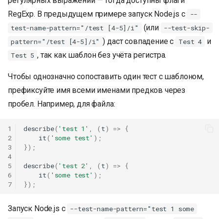
регулярных выражений — тогда доступны флаги
RegExp. В предыдущем примере запуск Node.js с
--
(или
test-name-pattern="/test [4-5]/i"
--test-skip-
) даст совпадение с
и
pattern="/test [4-5]/i"
Test 4
, так как шаблон без учёта регистра.
Test 5
Чтобы однозначно сопоставить один тест с шаблоном,
префиксуйте имя всеми именами предков через
пробел. Например, для файла:
1
describe
(
'test 1'
,
(
t
)
=>
{
2
it
(
'some test'
);
3
});
4
5
describe
(
'test 2'
,
(
t
)
=>
{
6
it
(
'some test'
);
7
});
Запуск Node.js с
--test-name-pattern="test 1 some