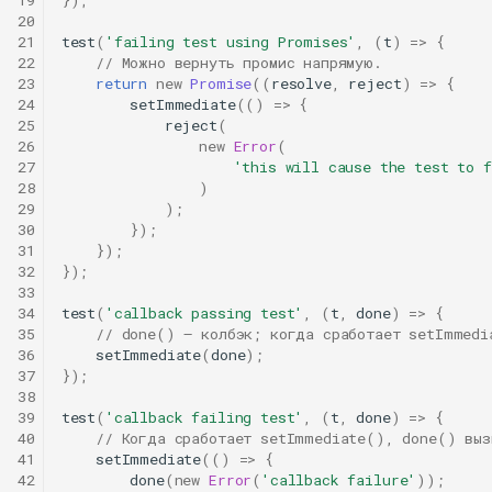
20
21
test
(
'failing test using Promises'
,
(
t
)
=>
{
22
// Можно вернуть промис напрямую.
23
return
new
Promise
((
resolve
,
reject
)
=>
{
24
setImmediate
(()
=>
{
25
reject
(
26
new
Error
(
27
'this will cause the test to f
28
)
29
);
30
});
31
});
32
});
33
34
test
(
'callback passing test'
,
(
t
,
done
)
=>
{
35
// done() — колбэк; когда сработает setImmedi
36
setImmediate
(
done
);
37
});
38
39
test
(
'callback failing test'
,
(
t
,
done
)
=>
{
40
// Когда сработает setImmediate(), done() выз
41
setImmediate
(()
=>
{
42
done
(
new
Error
(
'callback failure'
));