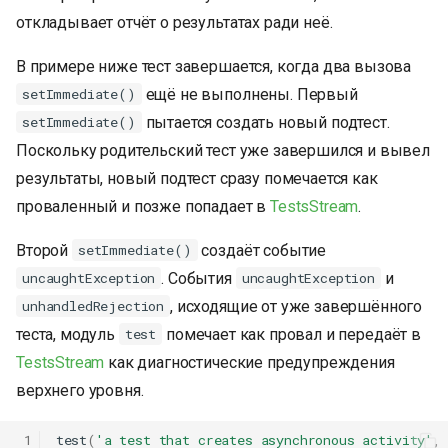
откладывает отчёт о результатах ради неё.
В примере ниже тест завершается, когда два вызова
ещё не выполнены. Первый
setImmediate()
пытается создать новый подтест.
setImmediate()
Поскольку родительский тест уже завершился и вывел
результаты, новый подтест сразу помечается как
проваленный и позже попадает в
TestsStream
.
Второй
создаёт событие
setImmediate()
. События
и
uncaughtException
uncaughtException
, исходящие от уже завершённого
unhandledRejection
теста, модуль
помечает как провал и передаёт в
test
TestsStream
как диагностические предупреждения
верхнего уровня.
 1
test
(
'a test that creates asynchronous activity'
,