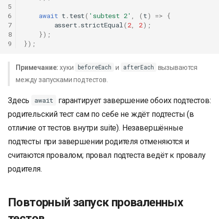
5
6
await
t
.
test
(
'subtest 2'
,
(
t
)
=>
{
7
assert
.
strictEqual
(
2
,
2
);
8
});
9
});
Примечание:
хуки
и
вызываются
beforeEach
afterEach
между запусками подтестов.
Здесь
гарантирует завершение обоих подтестов:
await
родительский тест сам по себе не ждёт подтесты (в
отличие от тестов внутри suite). Незавершённые
подтесты при завершении родителя отменяются и
считаются провалом; провал подтеста ведёт к провалу
родителя.
Повторный запуск проваленных
тестов