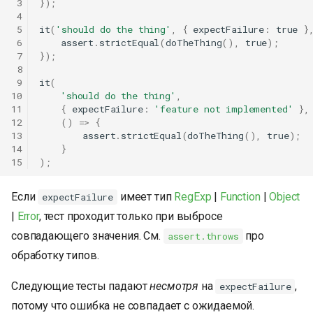
 3
});
 4
 5
it
(
'should do the thing'
,
{
expectFailure
:
true
}
 6
assert
.
strictEqual
(
doTheThing
(),
true
);
 7
});
 8
 9
it
(
10
'should do the thing'
,
11
{
expectFailure
:
'feature not implemented'
},
12
()
=>
{
13
assert
.
strictEqual
(
doTheThing
(),
true
);
14
}
15
);
Если
имеет тип
RegExp
|
Function
|
Object
expectFailure
|
Error
, тест проходит только при выбросе
совпадающего значения. См.
про
assert.throws
обработку типов.
Следующие тесты падают
несмотря
на
,
expectFailure
потому что ошибка не совпадает с ожидаемой.