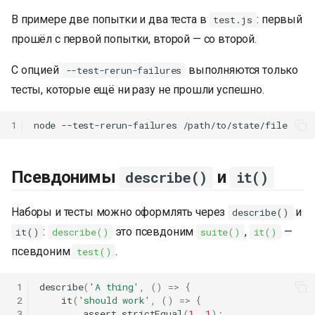
В примере две попытки и два теста в
: первый
test.js
прошёл с первой попытки, второй — со второй.
С опцией
выполняются только
--test-rerun-failures
тесты, которые ещё ни разу не прошли успешно.
1
node
--test-rerun-failures
Псевдонимы
и
describe()
it()
Наборы и тесты можно оформлять через
и
describe()
:
это псевдоним
,
—
it()
describe()
suite()
it()
псевдоним
.
test()
 1
describe
(
'A thing'
,
()
=>
{
 2
it
(
'should work'
,
()
=>
{
 3
assert
.
strictEqual
(
1
,
1
);