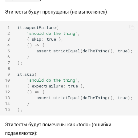
Эти тесты будут пропущены (не выполнятся):
 1
it
.
expectFailure
(
 2
'should do the thing'
,
 3
{
skip
:
true
},
 4
()
=>
{
 5
assert
.
strictEqual
(
doTheThing
(),
true
);
 6
}
 7
);
 8
 9
it
.
skip
(
10
'should do the thing'
,
11
{
expectFailure
:
true
},
12
()
=>
{
13
assert
.
strictEqual
(
doTheThing
(),
true
);
14
}
15
);
Эти тесты будут помечены как «todo» (ошибки
подавляются):