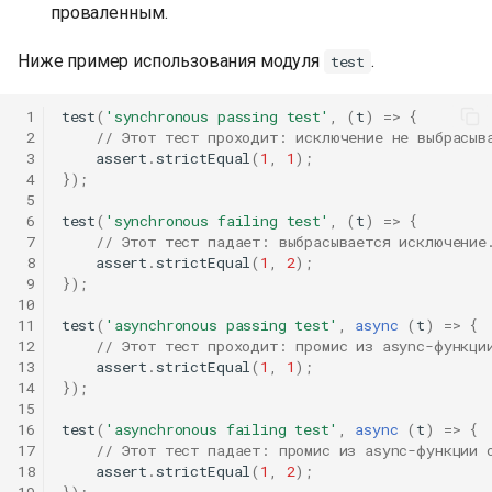
проваленным.
Ниже пример использования модуля
.
test
 1
test
(
'synchronous passing test'
,
(
t
)
=>
{
 2
// Этот тест проходит: исключение не выбрасыв
 3
assert
.
strictEqual
(
1
,
1
);
 4
});
 5
 6
test
(
'synchronous failing test'
,
(
t
)
=>
{
 7
// Этот тест падает: выбрасывается исключение
 8
assert
.
strictEqual
(
1
,
2
);
 9
});
10
11
test
(
'asynchronous passing test'
,
async
(
t
)
=>
{
12
// Этот тест проходит: промис из async-функци
13
assert
.
strictEqual
(
1
,
1
);
14
});
15
16
test
(
'asynchronous failing test'
,
async
(
t
)
=>
{
17
// Этот тест падает: промис из async-функции 
18
assert
.
strictEqual
(
1
,
2
);
19
});