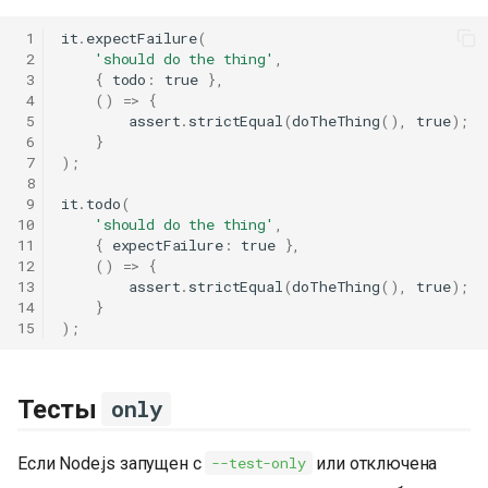
 1
it
.
expectFailure
(
 2
'should do the thing'
,
 3
{
todo
:
true
},
 4
()
=>
{
 5
assert
.
strictEqual
(
doTheThing
(),
true
);
 6
}
 7
);
 8
 9
it
.
todo
(
10
'should do the thing'
,
11
{
expectFailure
:
true
},
12
()
=>
{
13
assert
.
strictEqual
(
doTheThing
(),
true
);
14
}
15
);
Тесты
only
Если Node.js запущен с
или отключена
--test-only