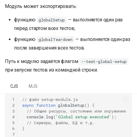
Модуль может экспортировать:
функцию
— выполняется один раз
globalSetup
перед стартом всех тестов;
функцию
— выполняется один раз
globalTeardown
после завершения всех тестов.
Путь к модулю задаётся флагом
--test-global-setup
при запуске тестов из командной строки.
CJS
MJS
 1
// файл setup-module.js
 2
async
function
globalSetup
()
{
 3
// Общие ресурсы, состояние или окружение
 4
console
.
log
(
'Global setup executed'
);
 5
// Серверы, файлы, БД и т.д.
 6
}
 7