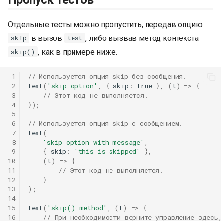
Отдельные тесты можно пропустить, передав опцию
в вызов
, либо вызвав метод контекста
skip
test
, как в примере ниже.
skip()
 1
// Используется опция skip без сообщения.
 2
test
(
'skip option'
,
{
skip
:
true
},
(
t
)
=>
{
 3
// Этот код не выполняется.
 4
});
 5
 6
// Используется опция skip с сообщением.
 7
test
(
 8
'skip option with message'
,
 9
{
skip
:
'this is skipped'
},
10
(
t
)
=>
{
11
// Этот код не выполняется.
12
}
13
);
14
15
test
(
'skip() method'
,
(
t
)
=>
{
16
// При необходимости верните управление здесь