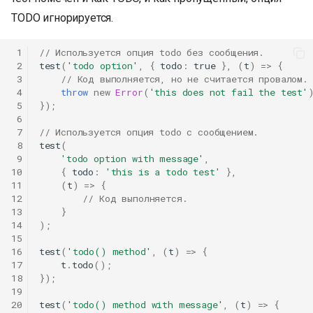
TODO игнорируется.
 1
// Используется опция todo без сообщения.
 2
test
(
'todo option'
,
{
todo
:
true
},
(
t
)
=>
{
 3
// Код выполняется, но не считается провалом.
 4
throw
new
Error
(
'this does not fail the test'
 5
});
 6
 7
// Используется опция todo с сообщением.
 8
test
(
 9
'todo option with message'
,
10
{
todo
:
'this is a todo test'
},
11
(
t
)
=>
{
12
// Код выполняется.
13
}
14
);
15
16
test
(
'todo() method'
,
(
t
)
=>
{
17
t
.
todo
();
18
});
19
20
test
(
'todo() method with message'
,
(
t
)
=>
{