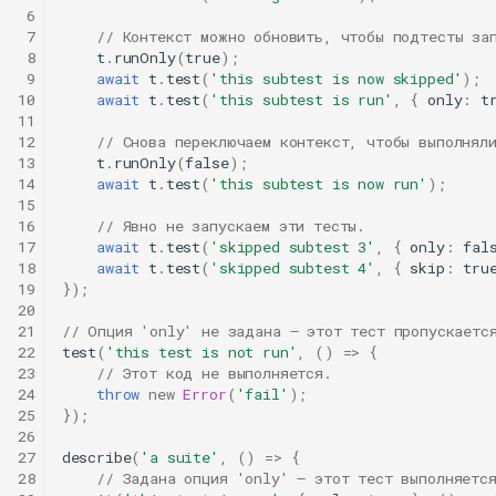
 6
 7
// Контекст можно обновить, чтобы подтесты за
 8
t
.
runOnly
(
true
);
 9
await
t
.
test
(
'this subtest is now skipped'
);
10
await
t
.
test
(
'this subtest is run'
,
{
only
:
t
11
12
// Снова переключаем контекст, чтобы выполнял
13
t
.
runOnly
(
false
);
14
await
t
.
test
(
'this subtest is now run'
);
15
16
// Явно не запускаем эти тесты.
17
await
t
.
test
(
'skipped subtest 3'
,
{
only
:
fal
18
await
t
.
test
(
'skipped subtest 4'
,
{
skip
:
tru
19
});
20
21
// Опция 'only' не задана — этот тест пропускаетс
22
test
(
'this test is not run'
,
()
=>
{
23
// Этот код не выполняется.
24
throw
new
Error
(
'fail'
);
25
});
26
27
describe
(
'a suite'
,
()
=>
{
28
// Задана опция 'only' — этот тест выполняетс