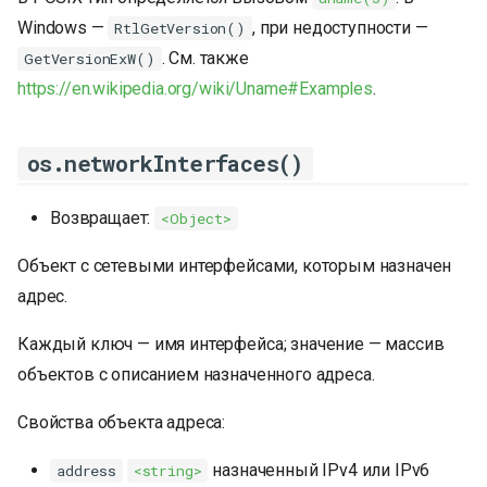
Windows —
, при недоступности —
RtlGetVersion()
. См. также
GetVersionExW()
https://en.wikipedia.org/wiki/Uname#Examples
.
os.networkInterfaces()
Возвращает:
<Object>
Объект с сетевыми интерфейсами, которым назначен
адрес.
Каждый ключ — имя интерфейса; значение — массив
объектов с описанием назначенного адреса.
Свойства объекта адреса:
назначенный IPv4 или IPv6
address
<string>