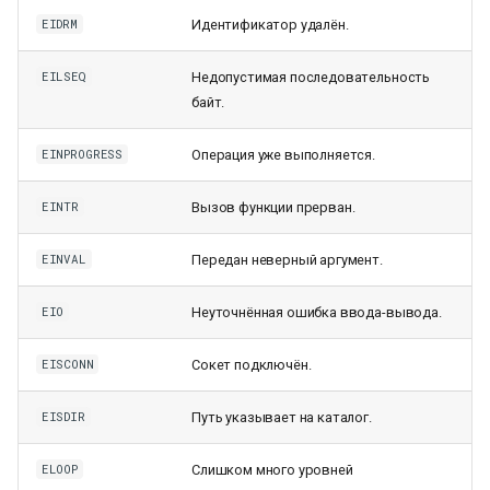
Идентификатор удалён.
EIDRM
Недопустимая последовательность
EILSEQ
байт.
Операция уже выполняется.
EINPROGRESS
Вызов функции прерван.
EINTR
Передан неверный аргумент.
EINVAL
Неуточнённая ошибка ввода-вывода.
EIO
Сокет подключён.
EISCONN
К началу
Путь указывает на каталог.
EISDIR
Слишком много уровней
ELOOP