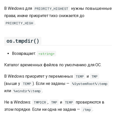
В Windows для
нужны повышенные
PRIORITY_HIGHEST
права; иначе приоритет тихо снижается до
.
PRIORITY_HIGH
os.tmpdir()
Возвращает:
<string>
Каталог временных файлов по умолчанию для ОС.
В Windows приоритет у переменных
и
TEMP
TMP
(выше у
). Если не заданы —
TEMP
%SystemRoot%\temp
или
.
%windir%\temp
Не в Windows:
,
и
проверяются в
TMPDIR
TMP
TEMP
этом порядке. Если ни одна не задана —
.
/tmp