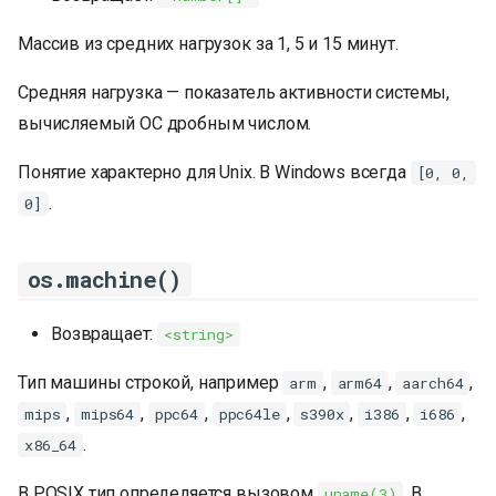
Массив из средних нагрузок за 1, 5 и 15 минут.
Средняя нагрузка — показатель активности системы,
вычисляемый ОС дробным числом.
Понятие характерно для Unix. В Windows всегда
[0, 0,
.
0]
os.machine()
Возвращает:
<string>
Тип машины строкой, например
,
,
,
arm
arm64
aarch64
,
,
,
,
,
,
,
mips
mips64
ppc64
ppc64le
s390x
i386
i686
.
x86_64
В POSIX тип определяется вызовом
. В
uname(3)