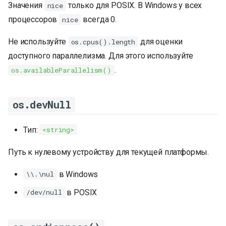
Значения
только для POSIX. В Windows у всех
nice
процессоров
всегда 0.
nice
Не используйте
для оценки
os.cpus().length
доступного параллелизма. Для этого используйте
.
os.availableParallelism()
os.devNull
Тип:
<string>
Путь к нулевому устройству для текущей платформы.
в Windows
\\.\nul
в POSIX
/dev/null