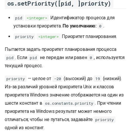
os.setPriority([pid, ]priority)
Идентификатор процесса для
pid
<integer>
установки приоритета.
По умолчанию:
.
0
Приоритет планирования.
priority
<integer>
Пытается задать приоритет планирования процесса
. Если
не передан или равен
, используется
pid
pid
0
текущий процесс.
— целое от
(высокий) до
(низкий).
priority
-20
19
Из‑за различий уровней приоритета Unix и классов
приоритета Windows значение отображается на один из
шести констант в
. При чтении
os.constants.priority
приоритета на Windows результат может немного
отличаться; чтобы не путаться, задавайте
priority
одной из констант.