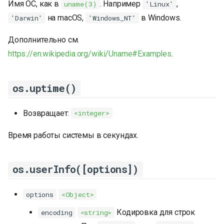
Имя ОС, как в
. Например
,
uname(3)
'Linux'
на macOS,
в Windows.
'Darwin'
'Windows_NT'
Дополнительно см.
https://en.wikipedia.org/wiki/Uname#Examples
.
os.uptime()
Возвращает:
<integer>
Время работы системы в секундах.
os.userInfo([options])
options
<Object>
Кодировка для строк
encoding
<string>