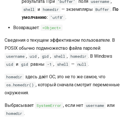
результата. При
поля
,
'buffer'
username
и
— экземпляры
.
По
shell
homedir
Buffer
умолчанию:
.
'utf8'
Возвращает:
<Object>
Сведения о текущем эффективном пользователе. В
POSIX обычно подмножество файла паролей:
,
,
,
,
. В Windows
username
uid
gid
shell
homedir
и
равны
,
—
.
uid
gid
-1
shell
null
здесь даёт ОС; это не то же самое, что
homedir
, который сначала смотрит переменные
os.homedir()
окружения.
Выбрасывает
, если нет
или
SystemError
username
.
homedir