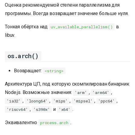
Оценка рекомендуемой степени параллелизма для
программы. Всегда возвращает значение больше нуля.
Тонкая обёртка над
в
uv_available_parallelism()
libuv.
os.arch()
Возвращает:
<string>
Архитектура ЦП, под которую скомпилирован бинарник
Node.js. Возможные значения:
,
,
'arm'
'arm64'
,
,
,
,
,
'ia32'
'loong64'
'mips'
'mipsel'
'ppc64'
,
и
.
'riscv64'
's390x'
'x64'
Эквивалентно
.
process.arch