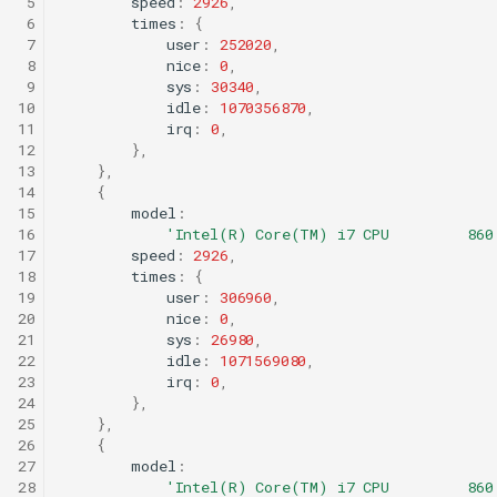
 5
speed
:
2926
,
 6
times
:
{
 7
user
:
252020
,
 8
nice
:
0
,
 9
sys
:
30340
,
10
idle
:
1070356870
,
11
irq
:
0
,
12
},
13
},
14
{
15
model
:
16
'Intel(R) Core(TM) i7 CPU         860
17
speed
:
2926
,
18
times
:
{
19
user
:
306960
,
20
nice
:
0
,
21
sys
:
26980
,
22
idle
:
1071569080
,
23
irq
:
0
,
24
},
25
},
26
{
27
model
:
28
'Intel(R) Core(TM) i7 CPU         860