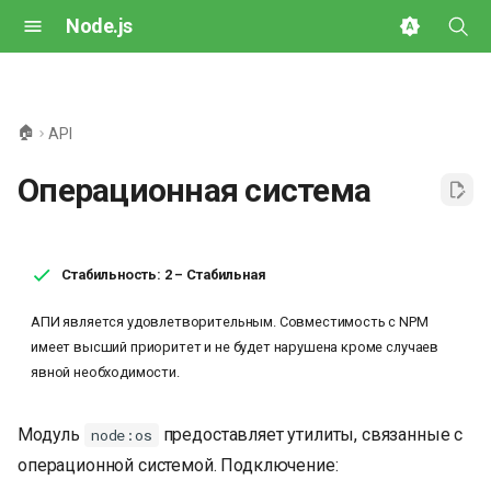
Node.js
И
н
🏠
API
и
Операционная система
ц
и
а
Стабильность: 2 – Стабильная
л
АПИ является удовлетворительным. Совместимость с NPM
имеет высший приоритет и не будет нарушена кроме случаев
и
явной необходимости.
з
а
Модуль
предоставляет утилиты, связанные с
node:os
операционной системой. Подключение:
ц