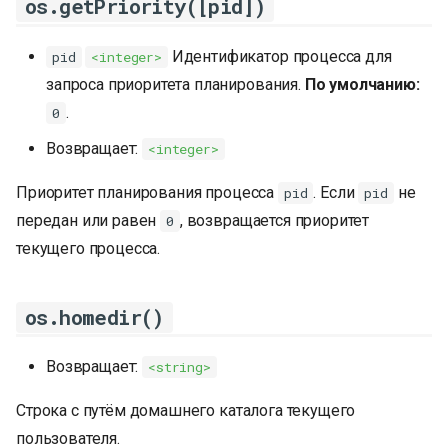
os.getPriority([pid])
Идентификатор процесса для
pid
<integer>
запроса приоритета планирования.
По умолчанию:
.
0
Возвращает:
<integer>
Приоритет планирования процесса
. Если
не
pid
pid
передан или равен
, возвращается приоритет
0
текущего процесса.
os.homedir()
Возвращает:
<string>
Строка с путём домашнего каталога текущего
пользователя.