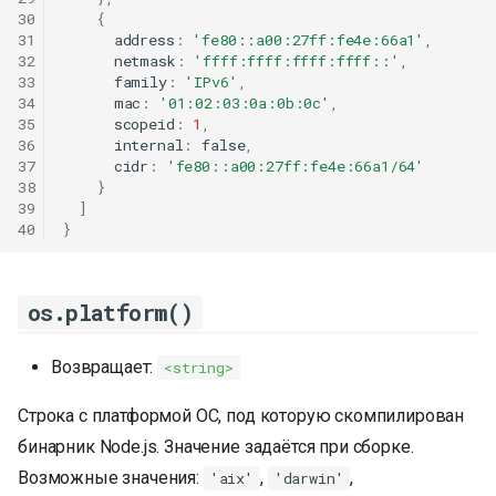
30
{
31
address
:
'fe80::a00:27ff:fe4e:66a1'
,
32
netmask
:
'ffff:ffff:ffff:ffff::'
,
33
family
:
'IPv6'
,
34
mac
:
'01:02:03:0a:0b:0c'
,
35
scopeid
:
1
,
36
internal
:
false
,
37
cidr
:
'fe80::a00:27ff:fe4e:66a1/64'
38
}
39
]
40
}
os.platform()
Возвращает:
<string>
Строка с платформой ОС, под которую скомпилирован
бинарник Node.js. Значение задаётся при сборке.
Возможные значения:
,
,
'aix'
'darwin'