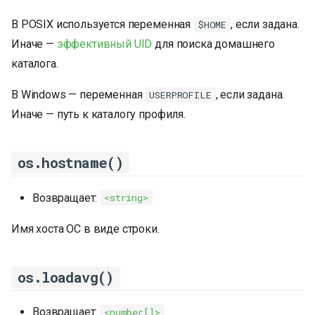
В POSIX используется переменная
, если задана.
$HOME
Иначе —
эффективный UID
для поиска домашнего
каталога.
В Windows — переменная
, если задана.
USERPROFILE
Иначе — путь к каталогу профиля.
os.hostname()
Возвращает:
<string>
Имя хоста ОС в виде строки.
os.loadavg()
Возвращает:
<number[]>