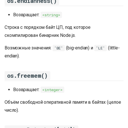
os.endianness()
Возвращает:
<string>
Строка с порядком байт ЦП, под которое
скомпилирован бинарник Node.js.
Возможные значения:
(big-endian) и
(little-
'BE'
'LE'
endian).
os.freemem()
Возвращает:
<integer>
Объём свободной оперативной памяти в байтах (целое
число).