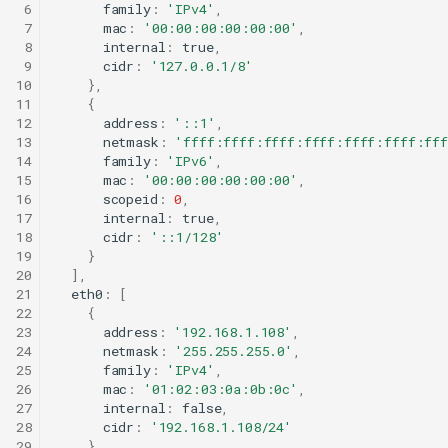
 6
family
:
'IPv4'
,
 7
mac
:
'00:00:00:00:00:00'
,
 8
internal
:
true
,
 9
cidr
:
'127.0.0.1/8'
10
},
11
{
12
address
:
'::1'
,
13
netmask
:
'ffff:ffff:ffff:ffff:ffff:ffff:fff
14
family
:
'IPv6'
,
15
mac
:
'00:00:00:00:00:00'
,
16
scopeid
:
0
,
17
internal
:
true
,
18
cidr
:
'::1/128'
19
}
20
],
21
eth0
:
[
22
{
23
address
:
'192.168.1.108'
,
24
netmask
:
'255.255.255.0'
,
25
family
:
'IPv4'
,
26
mac
:
'01:02:03:0a:0b:0c'
,
27
internal
:
false
,
28
cidr
:
'192.168.1.108/24'
29
},