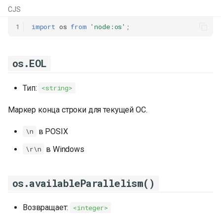
и
CJS
я
1
import
os
from
'node:os'
;
п
о
os.EOL
и
Тип:
<string>
с
Маркер конца строки для текущей ОС.
к
в POSIX
\n
а
в Windows
\r\n
os.availableParallelism()
Возвращает:
<integer>