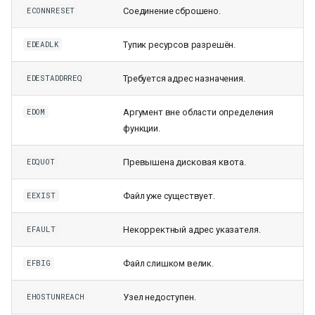
Соединение сброшено.
ECONNRESET
Тупик ресурсов разрешён.
EDEADLK
Требуется адрес назначения.
EDESTADDRREQ
Аргумент вне области определения
EDOM
функции.
Превышена дисковая квота.
EDQUOT
Файл уже существует.
EEXIST
Некорректный адрес указателя.
EFAULT
Файл слишком велик.
EFBIG
Узел недоступен.
EHOSTUNREACH