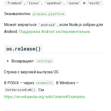
,
,
,
и
.
'freebsd'
'linux'
'openbsd'
'sunos'
'win32'
Эквивалентно
.
process.platform
Может вернуться
, если Node.js собран для
'android'
Android.
Поддержка Android экспериментальна
.
os.release()
Возвращает:
<string>
Строка с версией выпуска ОС.
В POSIX — через
. В Windows —
uname(3)
. См.
GetVersionExW()
https://en.wikipedia.org/wiki/Uname#Examples
.