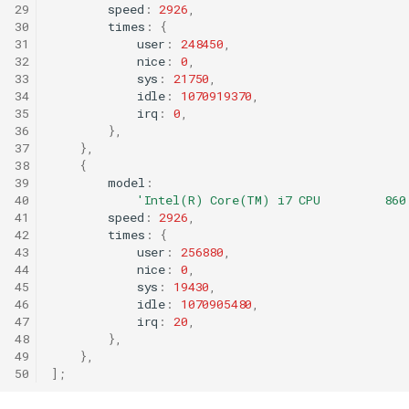
29
speed
:
2926
,
30
times
:
{
31
user
:
248450
,
32
nice
:
0
,
33
sys
:
21750
,
34
idle
:
1070919370
,
35
irq
:
0
,
36
},
37
},
38
{
39
model
:
40
'Intel(R) Core(TM) i7 CPU         860
41
speed
:
2926
,
42
times
:
{
43
user
:
256880
,
44
nice
:
0
,
45
sys
:
19430
,
46
idle
:
1070905480
,
47
irq
:
20
,
48
},
49
},
50
];