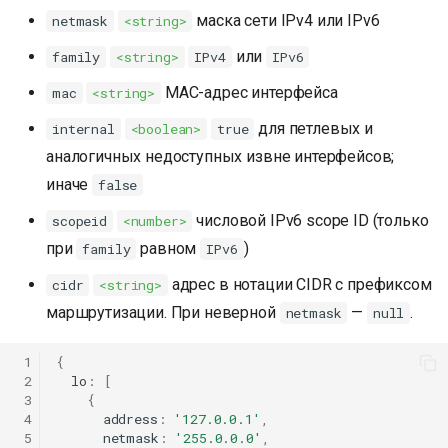
маска сети IPv4 или IPv6
netmask
<string>
или
family
<string>
IPv4
IPv6
MAC-адрес интерфейса
mac
<string>
для петлевых и
internal
<boolean>
true
аналогичных недоступных извне интерфейсов;
иначе
false
числовой IPv6 scope ID (только
scopeid
<number>
при
равном
)
family
IPv6
адрес в нотации CIDR с префиксом
cidr
<string>
маршрутизации. При неверной
—
.
netmask
null
 1
{
 2
lo
:
[
 3
{
 4
address
:
'127.0.0.1'
,
 5
netmask
:
'255.0.0.0'
,