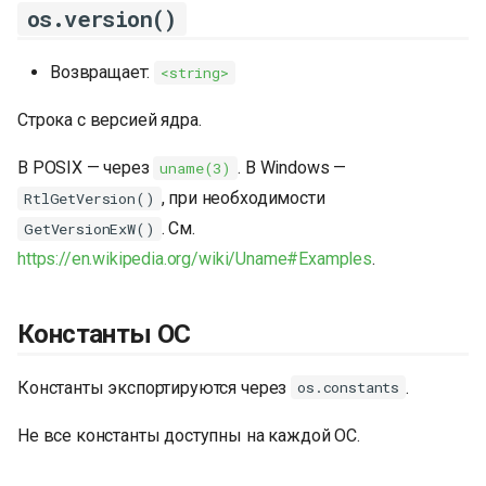
os.version()
Возвращает:
<string>
Строка с версией ядра.
В POSIX — через
. В Windows —
uname(3)
, при необходимости
RtlGetVersion()
. См.
GetVersionExW()
https://en.wikipedia.org/wiki/Uname#Examples
.
Константы ОС
Константы экспортируются через
.
os.constants
Не все константы доступны на каждой ОС.