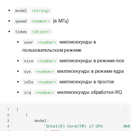
model
<string>
(в МГц)
speed
<number>
times
<Object>
миллисекунды в
user
<number>
пользовательском режиме
миллисекунды в режиме nice
nice
<number>
миллисекунды в режиме ядра
sys
<number>
миллисекунды в простое
idle
<number>
миллисекунды обработки IRQ
irq
<number>
 1
[
 2
{
 3
model
:
 4
'Intel(R) Core(TM) i7 CPU         860