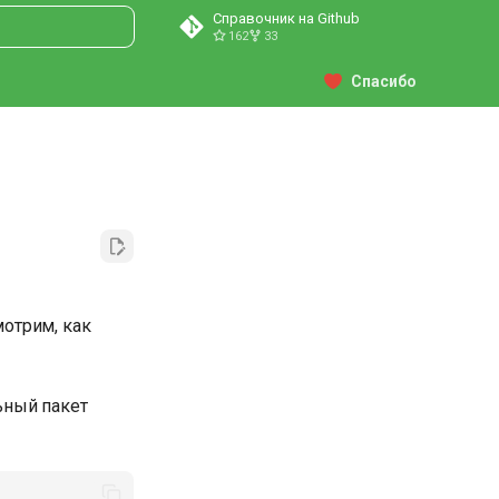
Справочник на Github
162
33
ция поиска
Спасибо
отрим, как
ьный пакет