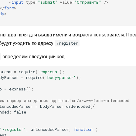
<
input
type
=
"submit"
value
=
"Отправить"
/>
</
form
>
dy
>
ны два поля для ввода имени и возраста пользователя. Пос
будут уходить по адресу
.
/register
определим следующий код:
press
=
require
(
'express'
);
dyParser
=
require
(
'body-parser'
);
p
=
express
();
ем парсер для данных application/x-www-form-urlencoded
lencodedParser
=
bodyParser
.
urlencoded
({
nded
:
false
,
'/register'
,
urlencodedParser
,
function
(
est
,