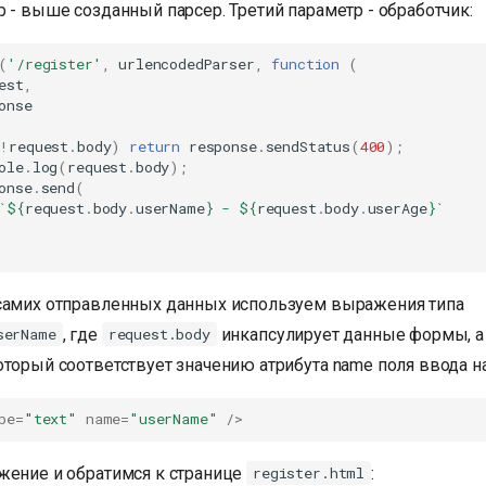
 - выше созданный парсер. Третий параметр - обработчик:
(
'/register'
,
urlencodedParser
,
function
(
est
,
onse
!
request
.
body
)
return
response
.
sendStatus
(
400
);
ole
.
log
(
request
.
body
);
onse
.
send
(
`
${
request
.
body
.
userName
}
 - 
${
request
.
body
.
userAge
}
`
самих отправленных данных используем выражения типа
, где
инкапсулирует данные формы, 
serName
request.body
торый соответствует значению атрибута name поля ввода на
pe
=
"text"
name
=
"userName"
/>
жение и обратимся к странице
:
register.html