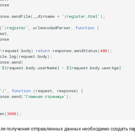
onse
onse
.
sendFile
(
__dirname
+
'/register.html'
);
(
'/register'
,
urlencodedParser
,
function
(
est
,
onse
!
request
.
body
)
return
response
.
sendStatus
(
400
);
ole
.
log
(
request
.
body
);
onse
.
send
(
`
${
request
.
body
.
userName
}
 - 
${
request
.
body
.
userAge
}
`
'/'
,
function
(
request
,
response
)
{
onse
.
send
(
'Главная страница'
);
en
(
3000
);
ля получения отправленных данных необходимо создать па