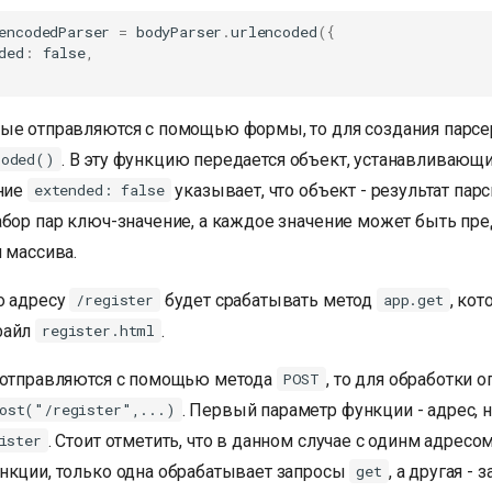
encodedParser
=
bodyParser
.
urlencoded
({
ded
:
false
,
ые отправляются с помощью формы, то для создания парсе
. В эту функцию передается объект, устанавливающ
coded()
ение
указывает, что объект - результат парс
extended: false
абор пар ключ-значение, а каждое значение может быть пре
 массива.
о адресу
будет срабатывать метод
, ко
/register
app.get
файл
.
register.html
 отправляются с помощью метода
, то для обработки 
POST
. Первый параметр функции - адрес, 
ost("/register",...)
. Стоит отметить, что в данном случае с одинм адресо
ister
нкции, только одна обрабатывает запросы
, а другая -
get