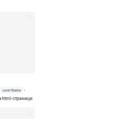
а
-
userName
 html-странице: