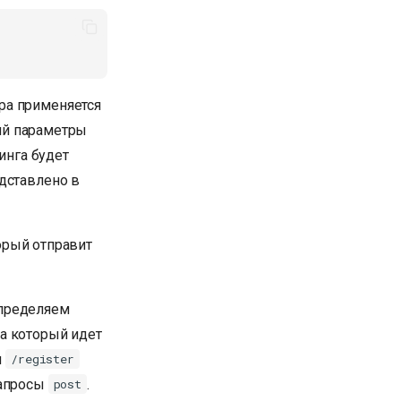
ра применяется
ий параметры
инга будет
дставлено в
торый отправит
определяем
на который идет
м
/register
 запросы
.
post