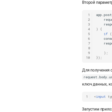
Второй параметр
 1
app
.
post
 2
requ
 3
resp
 4
)
{
 5
if
(
 6
cons
 7
resp
 8
 9
);
10
});
Для получения 
request.body.u
ключ данных, ко
1
<
input
ty
Запустим прило