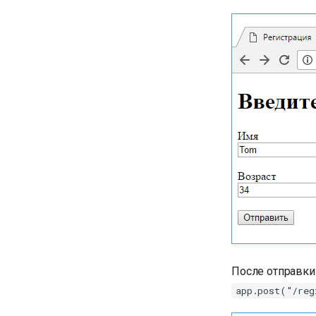
После отправки
app.post("/reg