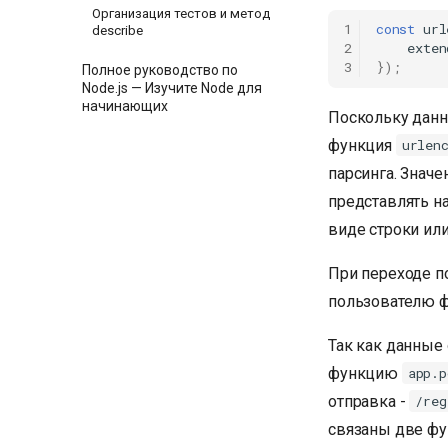
Организация тестов и метод
1
const
url
describe
2
exten
3
});
Полное руководство по
Node.js — Изучите Node для
начинающих
Поскольку данн
функция
urlen
парсинга. Знач
представлять н
виде строки или
При переходе п
пользователю 
Так как данные
функцию
app.p
отправка -
/reg
связаны две фу