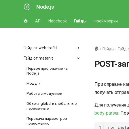
Node.js
🏠
API
Nodebook
Гайды
Фреймворки
Гайд от webdraftt
🏠
Гайды
Гайд 
Гайд от metanit
POST-за
Первое приложение на
Node.js
Модули
При оправке ка
получать отпра
Работа с модулями
Объект global и глобальные
Для получения 
переменные
body-parser
. По
Передача параметров
приложению
1