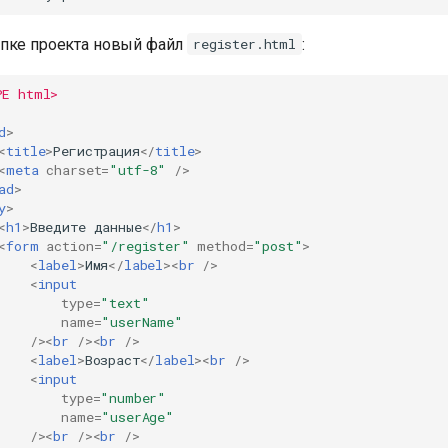
пке проекта новый файл
:
register.html
PE html>
d
>
<
title
>
Регистрация
</
title
>
<
meta
charset
=
"utf-8"
/>
ad
>
y
>
<
h1
>
Введите данные
</
h1
>
<
form
action
=
"/register"
method
=
"post"
>
<
label
>
Имя
</
label
><
br
/>
<
input
type
=
"text"
name
=
"userName"
/><
br
/><
br
/>
<
label
>
Возраст
</
label
><
br
/>
<
input
type
=
"number"
name
=
"userAge"
/><
br
/><
br
/>