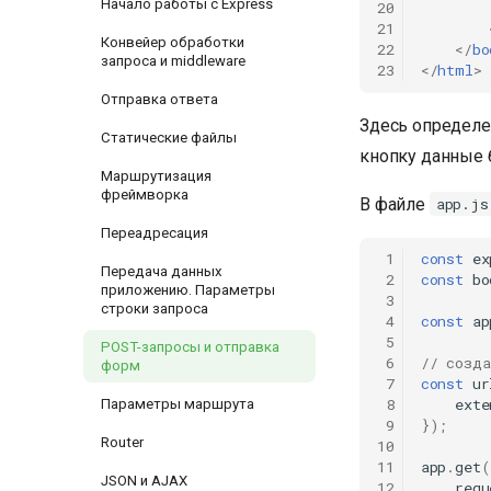
Начало работы с Express
20
21
Конвейер обработки
22
</
bo
запроса и middleware
23
</
html
>
Отправка ответа
Здесь определе
Статические файлы
кнопку данные 
Маршрутизация
фреймворка
В файле
app.js
Переадресация
 1
const
ex
Передача данных
 2
const
bo
приложению. Параметры
 3
строки запроса
 4
const
ap
 5
POST-запросы и отправка
 6
// созда
форм
 7
const
ur
 8
exte
Параметры маршрута
 9
});
Router
10
11
app
.
get
(
JSON и AJAX
12
requ