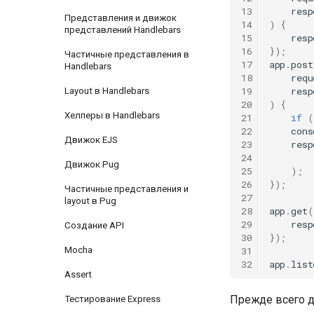
13
resp
Представления и движок
14
)
{
представлений Handlebars
15
resp
16
});
Частичные представления в
17
app
.
post
Handlebars
18
requ
19
resp
Layout в Handlebars
20
)
{
Хелперы в Handlebars
21
if
(
22
cons
Движок EJS
23
resp
24
Движок Pug
25
);
26
});
Частичные представления и
27
layout в Pug
28
app
.
get
(
29
resp
Создание API
30
});
Mocha
31
32
app
.
list
Assert
Прежде всего д
Тестирование Express