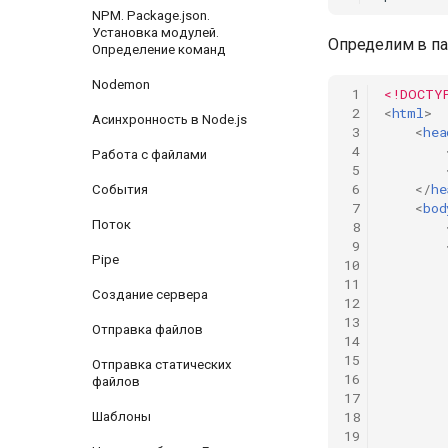
NPM. Package.json.
Установка модулей.
Определим в па
Определение команд
Nodemon
 1
<!DOCTY
 2
<
html
>
Асинхронность в Node.js
 3
<
hea
 4
Работа с файлами
 5
 6
</
he
События
 7
<
bod
Поток
 8
 9
Pipe
10
11
Создание сервера
12
13
Отправка файлов
14
15
Отправка статических
16
файлов
17
18
Шаблоны
19