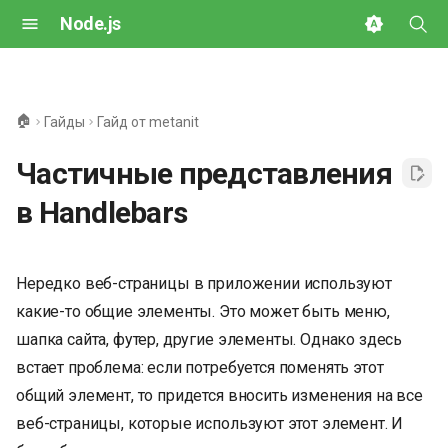
Node.js
И
н
🏠
Гайды
Гайд от metanit
и
Частичные представления
ц
в Handlebars
и
а
Нередко вeб-страницы в приложении используют
л
какие-то общие элементы. Это может быть меню,
и
шапка сайта, футер, другие элементы. Однако здесь
з
встает проблема: если потребуется поменять этот
а
общий элемент, то придется вносить изменения на все
веб-страницы, которые используют этот элемент. И
ц