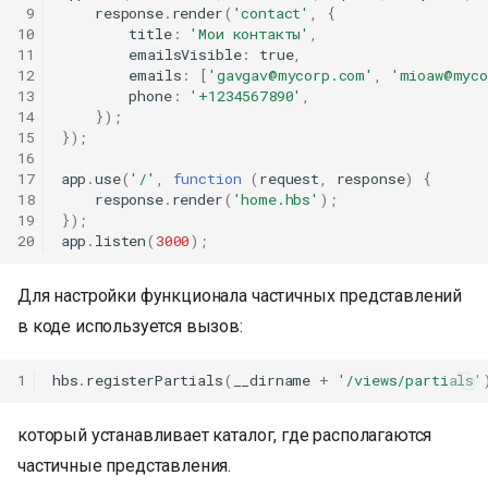
 9
response
.
render
(
'contact'
,
{
10
title
:
'Мои контакты'
,
11
emailsVisible
:
true
,
12
emails
:
[
'
gavgav@mycorp.com
'
,
'
mioaw@myco
13
phone
:
'+1234567890'
,
14
});
15
});
16
17
app
.
use
(
'/'
,
function
(
request
,
response
)
{
18
response
.
render
(
'home.hbs'
);
19
});
20
app
.
listen
(
3000
);
Для настройки функционала частичных представлений
в коде используется вызов:
1
hbs
.
registerPartials
(
__dirname
+
'/views/partials'
который устанавливает каталог, где располагаются
частичные представления.