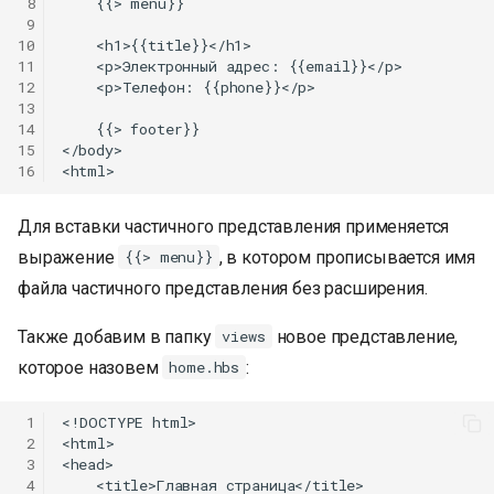
 8
    {{> menu}}

 9
10
    <h1>{{title}}</h1>

11
    <p>Электронный адрес: {{email}}</p>

12
    <p>Телефон: {{phone}}</p>

13
14
    {{> footer}}

15
</body>

16
Для вставки частичного представления применяется
выражение
, в котором прописывается имя
{{> menu}}
файла частичного представления без расширения.
Также добавим в папку
новое представление,
views
которое назовем
:
home.hbs
 1
<!DOCTYPE html>

 2
<html>

 3
<head>

 4
    <title>Главная страница</title>
