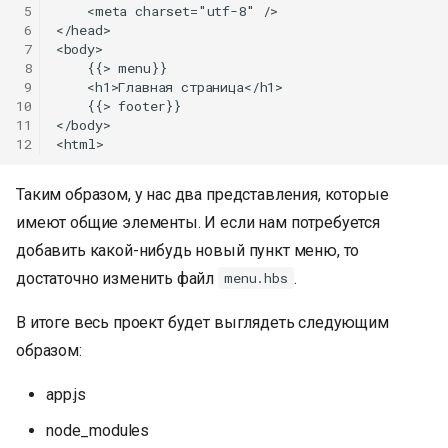
 5
    <meta charset="utf-8" />

 6
</head>

 7
<body>

 8
    {{> menu}}

 9
    <h1>Главная страница</h1>

10
    {{> footer}}

11
</body>

12
Таким образом, у нас два представления, которые
имеют общие элементы. И если нам потребуется
добавить какой-нибудь новый пункт меню, то
достаточно изменить файл
.
menu.hbs
В итоге весь проект будет выглядеть следующим
образом:
app.js
node_modules