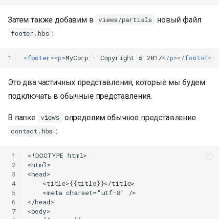
Затем также добавим в
новый файл
views/partials
:
footer.hbs
1
<
footer
><
p
>
MyCorp - Copyright © 2017
</
p
></
footer
>
Это два частичных представления, которые мы будем
подключать в обычные представления.
В папке
определим обычное представление
views
:
contact.hbs
 1
<!DOCTYPE html>

 2
<html>

 3
<head>

 4
    <title>{{title}}</title>

 5
    <meta charset="utf-8" />

 6
</head>

 7
<body>
