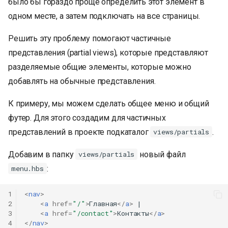
было бы гораздо проще определить этот элемент в
и
одном месте, а затем подключать на все страницы.
я
Решить эту проблему помогают частичные
п
представления (partial views), которые представляют
о
разделяемые общие элементы, которые можно
добавлять на обычные представления.
и
с
К примеру, мы можем сделать общее меню и общий
футер. Для этого создадим для частичных
к
представлений в проекте подкаталог
.
views/partials
а
Добавим в папку
новый файл
views/partials
:
menu.hbs
1
<
nav
>
2
<
a
href
=
"/"
>
Главная
</
a
>
 |

3
<
a
href
=
"/contact"
>
Контакты
</
a
>
4
</
nav
>