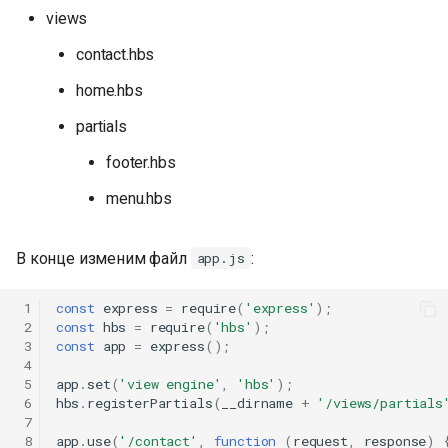
views
contact.hbs
home.hbs
partials
footer.hbs
menu.hbs
В конце изменим файл
:
app.js
 1
const
express
=
require
(
'express'
);
 2
const
hbs
=
require
(
'hbs'
);
 3
const
app
=
express
();
 4
 5
app
.
set
(
'view engine'
,
'hbs'
);
 6
hbs
.
registerPartials
(
__dirname
+
'/views/partials
 7
 8
app
.
use
(
'/contact'
,
function
(
request
,
response
)