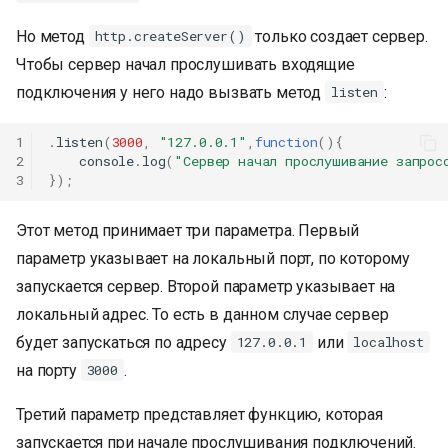
Но метод
только создает сервер.
http.createServer()
Чтобы сервер начал прослушивать входящие
подключения у него надо вызвать метод
:
listen
1
.
listen
(
3000
,
"127.0.0.1"
,
function
(){
2
console
.
log
(
"Сервер начал прослушивание запрос
3
});
Этот метод принимает три параметра. Первый
параметр указывает на локальный порт, по которому
запускается сервер. Второй параметр указывает на
локальный адрес. То есть в данном случае сервер
будет запускаться по адресу
или
127.0.0.1
localhost
на порту
.
3000
Третий параметр представляет функцию, которая
запускается при начале прослушивания подключений.