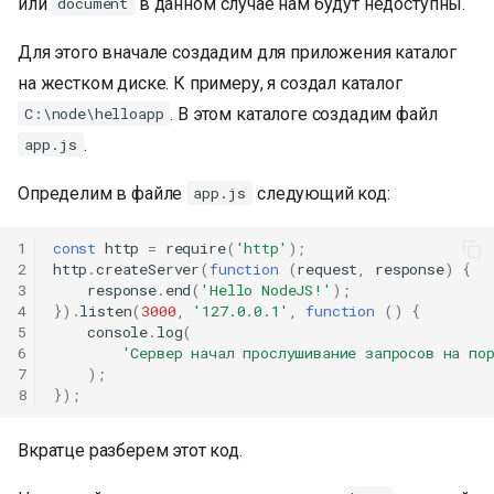
или
в данном случае нам будут недоступны.
document
и
Для этого вначале создадим для приложения каталог
я
на жестком диске. К примеру, я создал каталог
п
. В этом каталоге создадим файл
C:\node\helloapp
о
.
app.js
и
Определим в файле
следующий код:
app.js
с
1
const
http
=
require
(
'http'
);
к
2
http
.
createServer
(
function
(
request
,
response
)
{
3
response
.
end
(
'Hello NodeJS!'
);
а
4
}).
listen
(
3000
,
'127.0.0.1'
,
function
()
{
5
console
.
log
(
6
'Сервер начал прослушивание запросов на по
7
);
8
});
Вкратце разберем этот код.