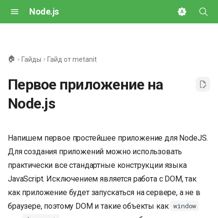
Node.js
И
н
🏠
Гайды
Гайд от metanit
и
Первое приложение на
ц
Node.js
и
а
Напишем первое простейшее приложение для NodeJS.
л
Для создания приложений можно использовать
и
практически все стандартные конструкции языка
з
JavaScript. Исключением является работа с DOM, так
а
как приложение будет запускаться на сервере, а не в
браузере, поэтому DOM и такие объекты как
window
ц