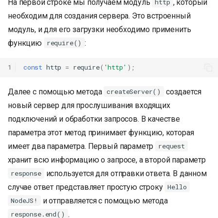
На первой строке мы получаем модуль
, который
http
необходим для создания сервера. Это встроенный
модуль, и для его загрузки необходимо применить
функцию
:
require()
1
const
http
=
require
(
'http'
);
Далее с помощью метода
создается
createServer()
новый сервер для прослушивания входящих
подключений и обработки запросов. В качестве
параметра этот метод принимает функцию, которая
имеет два параметра. Первый параметр
request
хранит всю информацию о запросе, а второй параметр
используется для отправки ответа. В данном
response
случае ответ представляет простую строку
Hello
и отправляется с помощью метода
NodeJS!
.
response.end()