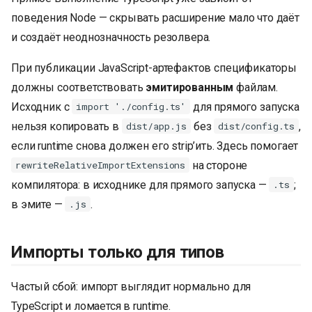
поведения Node — скрывать расширение мало что даёт
и создаёт неоднозначность резолвера.
При публикации JavaScript-артефактов спецификаторы
должны соответствовать
эмитированным
файлам.
Исходник с
для прямого запуска
import './config.ts'
нельзя копировать в
без
,
dist/app.js
dist/config.ts
если runtime снова должен его strip’ить. Здесь помогает
на стороне
rewriteRelativeImportExtensions
компилятора: в исходнике для прямого запуска —
;
.ts
в эмите —
.
.js
Импорты только для типов
Частый сбой: импорт выглядит нормально для
TypeScript и ломается в runtime.