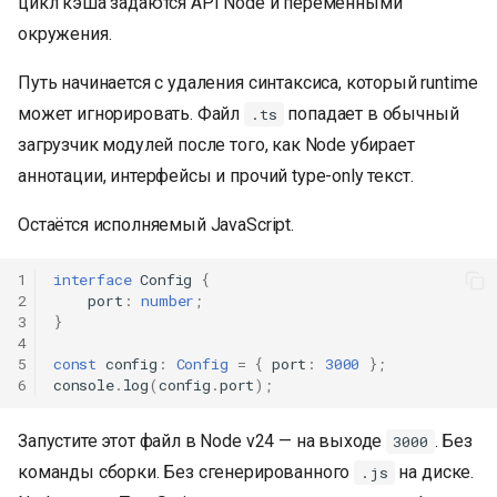
цикл кэша задаются API Node и переменными
окружения.
Путь начинается с удаления синтаксиса, который runtime
может игнорировать. Файл
попадает в обычный
.ts
загрузчик модулей после того, как Node убирает
аннотации, интерфейсы и прочий type-only текст.
Остаётся исполняемый JavaScript.
1
interface
Config
{
2
port
:
number
;
3
}
4
5
const
config
:
Config
=
{
port
:
3000
};
6
console
.
log
(
config
.
port
);
Запустите этот файл в Node v24 — на выходе
. Без
3000
команды сборки. Без сгенерированного
на диске.
.js