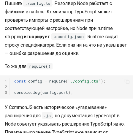
Пишите
. Резолвер Node работает с
./config.ts
файлами в runtime. Компилятор TypeScript может
проверять импорты с расширением при
соответствующей настройке, но Node при runtime
stripping
игнорирует
. Runtime видит
tsconfig.json
строку спецификатора. Если она ни на что не указывает
— ошибка разрешения до оценки.
То же для
.
require()
1
const
config
=
require
(
'./config.cts'
);
2
3
console
.
log
(
config
.
port
);
У CommonJS есть историческое «угадывание»
расширения для
, но документация TypeScript в
.js
Node советует указывать расширение TypeScript явно.
Прямое выполнение TypeScript уже зависит от