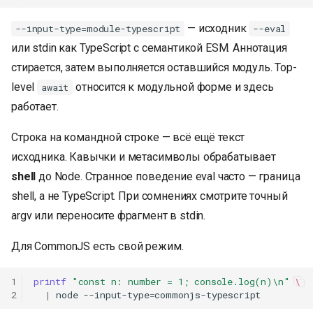
— исходник
--input-type=module-typescript
--eval
или stdin как TypeScript с семантикой ESM. Аннотация
стирается, затем выполняется оставшийся модуль. Top-
level
относится к модульной форме и здесь
await
работает.
Строка на командной строке — всё ещё текст
исходника. Кавычки и метасимволы обрабатывает
shell
до Node. Странное поведение eval часто — граница
shell, а не TypeScript. При сомнениях смотрите точный
argv или переносите фрагмент в stdin.
Для CommonJS есть свой режим.
К началу
1
printf
"const n: number = 1; console.log(n)\n"
\
2
|
node
--input-type
=