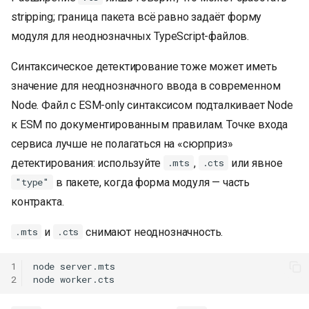
stripping; граница пакета всё равно задаёт форму
модуля для неоднозначных TypeScript-файлов.
Синтаксическое детектирование тоже может иметь
значение для неоднозначного ввода в современном
Node. Файл с ESM-only синтаксисом подталкивает Node
к ESM по документированным правилам. Точке входа
сервиса лучше не полагаться на «сюрприз»
детектирования: используйте
,
или явное
.mts
.cts
в пакете, когда форма модуля — часть
"type"
контракта.
и
снимают неоднозначность.
.mts
.cts
1
node
server.mts

2
node