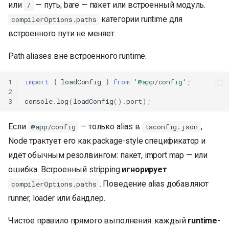
или
— путь; bare — пакет или встроенный модуль.
/
категории runtime для
compilerOptions.paths
встроенного пути не меняет.
Path aliases вне встроенного runtime.
1
import
{
loadConfig
}
from
'@app/config'
;
2
3
console
.
log
(
loadConfig
().
port
);
Если
— только alias в
,
@app/config
tsconfig.json
Node трактует его как package-style спецификатор и
идёт обычным резолвингом: пакет, import map — или
ошибка. Встроенный stripping
игнорирует
. Поведение alias добавляют
compilerOptions.paths
runner, loader или бандлер.
Чистое правило прямого выполнения: каждый
runtime
-