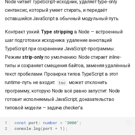
Node читает TypeScript-исходник, удаляет type-only
синтаксис, который умеет стирать, и передаёт
оставшийся JavaScript в обычный модульный путь.
Контракт узкий.
Type stripping
в Node — встроенный
шаг подготовки исходника: удаление аннотаций
TypeScript при сохранении JavaScript-программы.
Режим
strip-only
по умолчанию: Node стирает inline-
типы и сохраняет смещения байтов, заменяя удалённый
текст пробелами. Проверка типов TypeScript в этот
runtime-путь не входит.
может отклонить
tsc
программу, которую Node всё равно запустит: Node
готовит исполняемый JavaScript; доказательство
типовой модели — задача checker’а.
1
const
port
:
number
=
'3000'
;
2
console
.
log
(
port
+
1
);