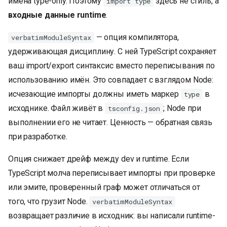
имена type-only. Поэтому
здесь не стиль, а
import type
входные данные runtime
.
— опция компилятора,
verbatimModuleSyntax
удерживающая дисциплину. С ней TypeScript сохраняет
ваш import/export синтаксис вместо переписывания по
использованию имён. Это совпадает с взглядом Node:
исчезающие импорты должны иметь маркер
в
type
исходнике. Файл живёт в
; Node при
tsconfig.json
выполнении его не читает. Ценность — обратная связь
при разработке.
Опция снижает дрейф между dev и runtime. Если
TypeScript молча переписывает импорты при проверке
или эмите, проверенный граф может отличаться от
того, что грузит Node.
verbatimModuleSyntax
возвращает различие в исходник: вы написали runtime-