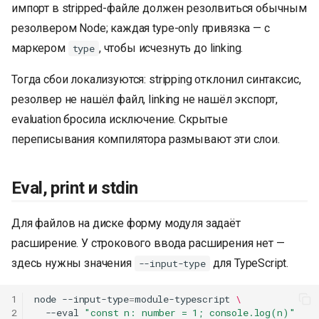
импорт в stripped-файле должен резолвиться обычным
резолвером Node; каждая type-only привязка — с
маркером
, чтобы исчезнуть до linking.
type
Тогда сбои локализуются: stripping отклонил синтаксис,
резолвер не нашёл файл, linking не нашёл экспорт,
evaluation бросила исключение. Скрытые
переписывания компилятора размывают эти слои.
Eval, print и stdin
Для файлов на диске форму модуля задаёт
расширение. У строкового ввода расширения нет —
здесь нужны значения
для TypeScript.
--input-type
1
node
--input-type
=
module-typescript
\
2
--eval
"const n: number = 1; console.log(n)"