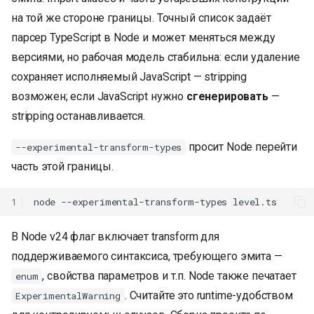
на той же стороне границы. Точный список задаёт
парсер TypeScript в Node и может меняться между
версиями, но рабочая модель стабильна: если удаление
сохраняет исполняемый JavaScript — stripping
возможен; если JavaScript нужно
сгенерировать
—
stripping останавливается.
просит Node перейти
--experimental-transform-types
часть этой границы.
1
node
--experimental-transform-types
В Node v24 флаг включает transform для
поддерживаемого синтаксиса, требующего эмита —
, свойства параметров и т.п. Node также печатает
enum
. Считайте это runtime-удобством
ExperimentalWarning