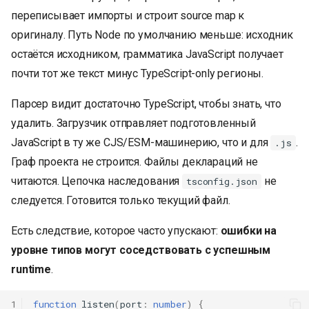
переписывает импорты и строит source map к
оригиналу. Путь Node по умолчанию меньше: исходник
остаётся исходником, грамматика JavaScript получает
почти тот же текст минус TypeScript-only регионы.
Парсер видит достаточно TypeScript, чтобы знать, что
удалить. Загрузчик отправляет подготовленный
JavaScript в ту же CJS/ESM-машинерию, что и для
.
.js
Граф проекта не строится. Файлы деклараций не
читаются. Цепочка наследования
не
tsconfig.json
следуется. Готовится только текущий файл.
Есть следствие, которое часто упускают:
ошибки на
уровне типов могут соседствовать с успешным
runtime
.
1
function
listen
(
port
:
number
)
{