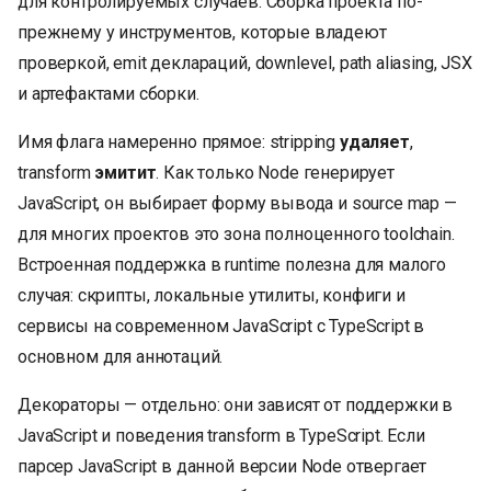
для контролируемых случаев. Сборка проекта по-
прежнему у инструментов, которые владеют
проверкой, emit деклараций, downlevel, path aliasing, JSX
и артефактами сборки.
Имя флага намеренно прямое: stripping
удаляет
,
transform
эмитит
. Как только Node генерирует
JavaScript, он выбирает форму вывода и source map —
для многих проектов это зона полноценного toolchain.
Встроенная поддержка в runtime полезна для малого
случая: скрипты, локальные утилиты, конфиги и
сервисы на современном JavaScript с TypeScript в
основном для аннотаций.
Декораторы — отдельно: они зависят от поддержки в
JavaScript и поведения transform в TypeScript. Если
парсер JavaScript в данной версии Node отвергает