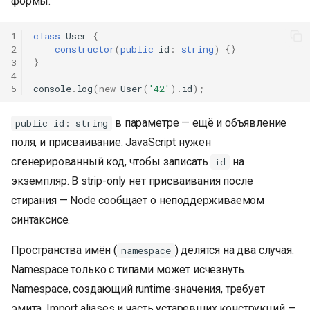
формы.
1
class
User
{
2
constructor
(
public
id
:
string
)
{}
3
}
4
5
console
.
log
(
new
User
(
'42'
).
id
);
в параметре — ещё и объявление
public id: string
поля, и присваивание. JavaScript нужен
сгенерированный код, чтобы записать
на
id
экземпляр. В strip-only нет присваивания после
стирания — Node сообщает о неподдерживаемом
синтаксисе.
Пространства имён (
) делятся на два случая.
namespace
Namespace только с типами может исчезнуть.
Namespace, создающий runtime-значения, требует
эмита. Import aliases и часть устаревших конструкций —