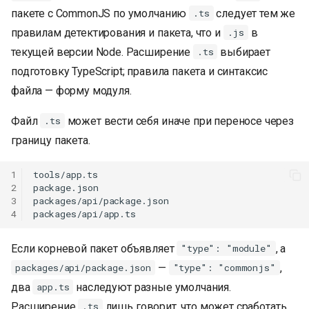
пакете с CommonJS по умолчанию
следует тем же
.ts
правилам детектирования и пакета, что и
в
.js
текущей версии Node. Расширение
выбирает
.ts
подготовку TypeScript; правила пакета и синтаксис
файла — форму модуля.
Файл
может вести себя иначе при переносе через
.ts
границу пакета.
1
tools/app.ts

2
package.json

3
packages/api/package.json

4
Если корневой пакет объявляет
, а
"type": "module"
—
,
packages/api/package.json
"type": "commonjs"
два
наследуют разные умолчания.
app.ts
Расширение
лишь говорит, что может сработать
.ts