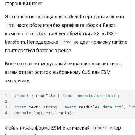
сторонний runner.
Это полезная граница для backend: серверный скрипт
часто обходится без артефакта сборки. React-
.ts
компонент в
требует обработки JSX, а JSX —
.tsx
transform. Неподдержка
не даёт прямому runtime
.tsx
притворяться frontend pipeline.
Node сохраняет модульный синтаксис: стирает типы,
затем отдаёт остаток выбранному CJS или ESM
загрузчику.
1
import
{
readFile
}
from
'node:fs/promises'
;
2
3
const
text
:
string
=
await
readFile
(
'data.txt'
,
'u
4
console
.
log
(
text
.
length
);
Файлу нужна форма ESM: статический
и top-
import