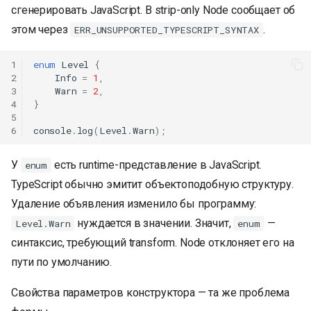
сгенерировать JavaScript. В strip-only Node сообщает об
этом через
.
ERR_UNSUPPORTED_TYPESCRIPT_SYNTAX
1
enum
Level
{
2
Info
=
1
,
3
Warn
=
2
,
4
}
5
6
console
.
log
(
Level
.
Warn
);
У
есть runtime-представление в JavaScript.
enum
TypeScript обычно эмитит объектоподобную структуру.
Удаление объявления изменило бы программу:
нуждается в значении. Значит,
—
Level.Warn
enum
синтаксис, требующий transform. Node отклоняет его на
пути по умолчанию.
Свойства параметров конструктора — та же проблема