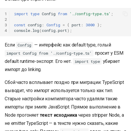
1
import
type
Config
from
'./config-type.ts'
;
2
3
const
config
:
Config
=
{
port
:
3000
};
4
console
.
log
(
config
.
port
);
Если
— интерфейс как default type, голый
Config
просит у ESM
import Config from './config-type.ts'
default runtime-экспорт. Его нет.
убирает
import type
импорт до linking.
Сбой часто всплывает поздно при миграции: TypeScript
выводит, что импорт используется только как тип.
Старые настройки компилятора часто удаляли такие
импорты при эмите JavaScript. Прямое выполнение в
Node прогоняет
текст исходника
через stripper Node, а
не emitter TypeScript — в тексте нужно сказать, какие