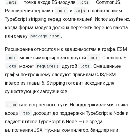
— точка входа ES-модуля.
— CommonJS.
.mts
.cts
Расширения зеркалят
и
с добавлением
.mjs
.cjs
TypeScript stripping перед компиляцией. Используйте их,
когда форма модуля должна пережить перенос пакета
или смену
.
package.json
Расширение относится и к зависимостям в графе. ESM
может импортировать другой
. CommonJS
.mts
.mts
может
другой
. Смешанные
.cts
require()
.cts
графы по-прежнему следуют правилам CJS/ESM
interop из главы 6. Stripping готовит исходник для
существующих загрузчиков.
вне встроенного пути. Неподдерживаемая точка
.tsx
входа
доходит до поддержки TypeScript в Node и
.tsx
падает: runtime TypeScript в Node — не среда
выполнения JSX. Нужны компилятор, бандлер или