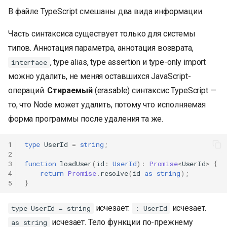
В файле TypeScript смешаны два вида информации.
Часть синтаксиса существует только для системы
типов. Аннотация параметра, аннотация возврата,
, type alias, type assertion и type-only import
interface
можно удалить, не меняя оставшихся JavaScript-
операций.
Стираемый
(erasable) синтаксис TypeScript —
то, что Node может удалить, потому что исполняемая
форма программы после удаления та же.
1
type
UserId
=
string
;
2
3
function
loadUser
(
id
:
UserId
)
:
Promise
<
UserId
>
{
4
return
Promise
.
resolve
(
id
as
string
);
5
}
исчезает.
исчезает.
type UserId = string
: UserId
исчезает. Тело функции по-прежнему
as string