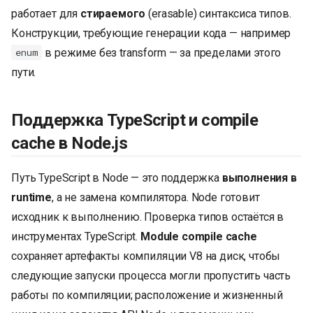
и
работает для
стираемого
(erasable) синтаксиса типов.
Конструкции, требующие генерации кода — например
я
в режиме без transform — за пределами этого
enum
п
пути.
о
и
Поддержка TypeScript и compile
с
cache в Node.js
к
Путь TypeScript в Node — это поддержка
выполнения в
а
runtime
, а не замена компилятора. Node готовит
исходник к выполнению. Проверка типов остаётся в
инструментах TypeScript.
Module compile cache
сохраняет артефакты компиляции V8 на диск, чтобы
следующие запуски процесса могли пропустить часть
работы по компиляции; расположение и жизненный