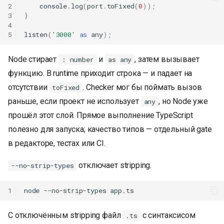
2
console
.
log
(
port
.
toFixed
(
0
));
3
}
4
5
listen
(
'3000'
as
any
);
Node стирает
и
, затем вызывает
: number
as any
функцию. В runtime приходит строка — и падает на
отсутствии
. Checker мог бы поймать вызов
toFixed
раньше, если проект не использует
, но Node уже
any
прошёл этот слой. Прямое выполнение TypeScript
полезно для запуска; качество типов — отдельный gate
в редакторе, тестах или CI.
отключает stripping.
--no-strip-types
1
node
--no-strip-types
С отключённым stripping файл
с синтаксисом
.ts