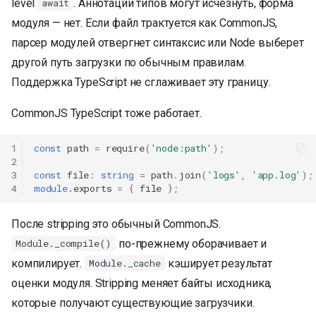
level
. Аннотации типов могут исчезнуть, форма
await
модуля — нет. Если файл трактуется как CommonJS,
парсер модулей отвергнет синтаксис или Node выберет
другой путь загрузки по обычным правилам.
Поддержка TypeScript не сглаживает эту границу.
CommonJS TypeScript тоже работает.
1
const
path
=
require
(
'node:path'
);
2
3
const
file
:
string
=
path
.
join
(
'logs'
,
'app.log'
);
4
module
.exports
=
{
file
};
После stripping это обычный CommonJS.
по-прежнему оборачивает и
Module._compile()
компилирует.
кэширует результат
Module._cache
оценки модуля. Stripping меняет байты исходника,
которые получают существующие загрузчики.