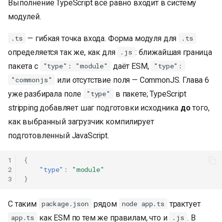
Выполнение TypeScript всё равно входит в систему
модулей.
— гибкая точка входа. Форма модуля для
.ts
.ts
определяется так же, как для
: ближайшая граница
.js
пакета с
даёт ESM,
"type": "module"
"type":
или отсутствие поля — CommonJS. Глава 6
"commonjs"
уже разбирала поле
в пакете; TypeScript
"type"
stripping добавляет шаг подготовки исходника
до
того,
как выбранный загрузчик компилирует
подготовленный JavaScript.
1
{
2
"type"
:
"module"
3
}
С таким
рядом
трактует
package.json
node app.ts
как ESM по тем же правилам, что и
. В
app.ts
.js