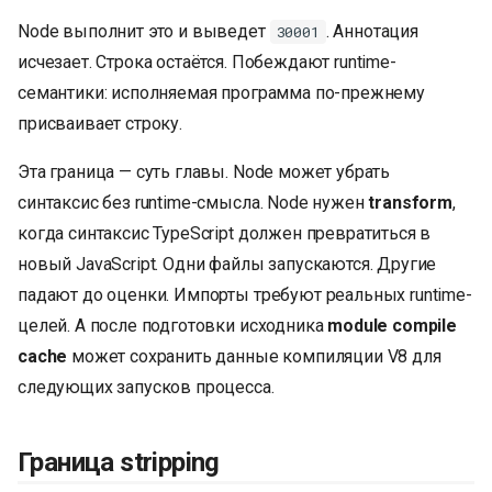
Node выполнит это и выведет
. Аннотация
30001
исчезает. Строка остаётся. Побеждают runtime-
семантики: исполняемая программа по-прежнему
присваивает строку.
Эта граница — суть главы. Node может убрать
синтаксис без runtime-смысла. Node нужен
transform
,
когда синтаксис TypeScript должен превратиться в
новый JavaScript. Одни файлы запускаются. Другие
падают до оценки. Импорты требуют реальных runtime-
целей. А после подготовки исходника
module compile
cache
может сохранить данные компиляции V8 для
следующих запусков процесса.
Граница stripping