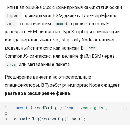
Типичная ошибка CJS с ESM-привычками: статический
принадлежит ESM, даже в TypeScript-файле.
import
со статическим
просит CommonJS
.cts
import
разобрать ESM-синтаксис. TypeScript при компиляции
иногда переписывает это; strip-only Node оставляет
модульный синтаксис как написан. В
—
.cts
CommonJS-синтаксис, или делайте файл ESM через
или метаданные пакета.
.mts
Расширение влияет и на относительные
спецификаторы. В TypeScript-импортах Node ожидает
реальное расширение файла
.
1
import
{
readConfig
}
from
'./config.ts'
;
2
3
console
.
log
(
readConfig
().
port
);