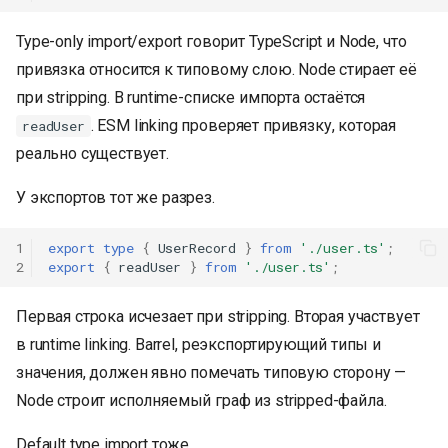
Type-only import/export говорит TypeScript и Node, что
привязка относится к типовому слою. Node стирает её
при stripping. В runtime-списке импорта остаётся
. ESM linking проверяет привязку, которая
readUser
реально существует.
У экспортов тот же разрез.
1
export
type
{
UserRecord
}
from
'./user.ts'
;
2
export
{
readUser
}
from
'./user.ts'
;
Первая строка исчезает при stripping. Вторая участвует
в runtime linking. Barrel, реэкспортирующий типы и
значения, должен явно помечать типовую сторону —
Node строит исполняемый граф из stripped-файла.
Default type import тоже.