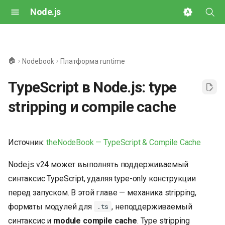
Node.js
И
н
🏠
Nodebook
Платформа runtime
и
TypeScript в Node.js: type
ц
stripping и compile cache
и
а
Источник:
theNodeBook — TypeScript & Compile Cache
л
и
Node.js v24 может выполнять поддерживаемый
синтаксис TypeScript, удаляя type-only конструкции
з
перед запуском. В этой главе — механика stripping,
а
форматы модулей для
, неподдерживаемый
.ts
ц
синтаксис и
module compile cache
. Type stripping