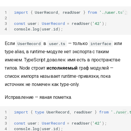
1
import
{
UserRecord
,
readUser
}
from
'./user.ts'
;
2
3
const
user
:
UserRecord
=
readUser
(
'42'
);
4
console
.
log
(
user
.
id
);
Если
в
— только
или
UserRecord
user.ts
interface
type alias, в runtime-модуле нет экспорта с таким
именем. TypeScript доволен: имя есть в пространстве
типов. Node строит
исполняемый
граф модулей —
список импорта называет runtime-привязки, пока
источник не помечен как type-only.
Исправление — явная пометка.
1
import
{
type
UserRecord
,
readUser
}
from
'./user.
2
3
const
user
:
UserRecord
=
readUser
(
'42'
);
4
console
.
log
(
user
.
id
);