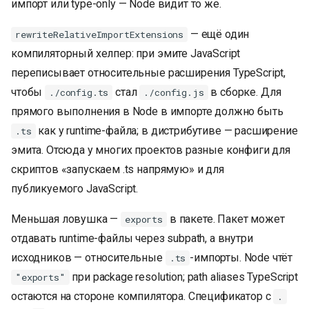
импорт или type-only — Node видит то же.
— ещё один
rewriteRelativeImportExtensions
компиляторный хелпер: при эмите JavaScript
переписывает относительные расширения TypeScript,
чтобы
стал
в сборке. Для
./config.ts
./config.js
прямого выполнения в Node в импорте должно быть
как у runtime-файла; в дистрибутиве — расширение
.ts
эмита. Отсюда у многих проектов разные конфиги для
скриптов «запускаем .ts напрямую» и для
публикуемого JavaScript.
Меньшая ловушка —
в пакете. Пакет может
exports
отдавать runtime-файлы через subpath, а внутри
исходников — относительные
-импорты. Node чтёт
.ts
при package resolution; path aliases TypeScript
"exports"
остаются на стороне компилятора. Спецификатор с
.