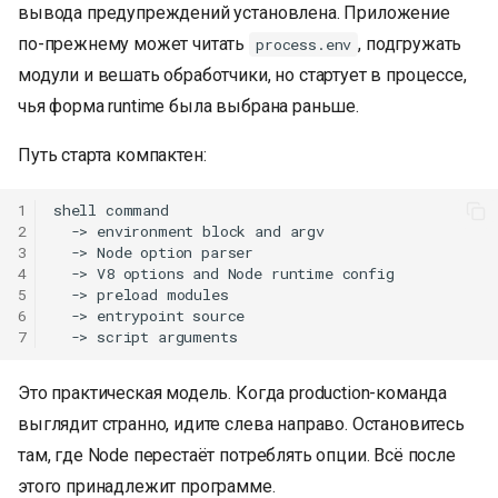
вывода предупреждений установлена. Приложение
по-прежнему может читать
, подгружать
process.env
модули и вешать обработчики, но стартует в процессе,
чья форма runtime была выбрана раньше.
Путь старта компактен:
1
shell command

2
  -> environment block and argv

3
  -> Node option parser

4
  -> V8 options and Node runtime config

5
  -> preload modules

6
  -> entrypoint source

7
Это практическая модель. Когда production-команда
выглядит странно, идите слева направо. Остановитесь
там, где Node перестаёт потреблять опции. Всё после
этого принадлежит программе.