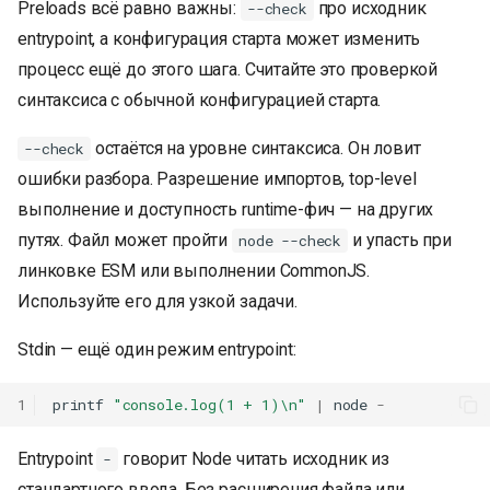
Preloads всё равно важны:
про исходник
--check
entrypoint, а конфигурация старта может изменить
процесс ещё до этого шага. Считайте это проверкой
синтаксиса с обычной конфигурацией старта.
остаётся на уровне синтаксиса. Он ловит
--check
ошибки разбора. Разрешение импортов, top-level
выполнение и доступность runtime-фич — на других
путях. Файл может пройти
и упасть при
node --check
линковке ESM или выполнении CommonJS.
Используйте его для узкой задачи.
Stdin — ещё один режим entrypoint:
1
printf
"console.log(1 + 1)\n"
|
node
-
Entrypoint
говорит Node читать исходник из
-
стандартного ввода. Без расширения файла или