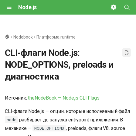
Node.js
И
н
🏠
Nodebook
Платформа runtime
и
CLI-флаги Node.js:
ц
NODE_OPTIONS, preloads и
и
диагностика
а
л
и
Источник:
theNodeBook — Node.js CLI Flags
з
CLI-флаги Node.js — опции, которые исполняемый файл
а
разбирает до запуска entrypoint приложения. В
node
механике —
, preloads, флаги V8, source
NODE_OPTIONS
ц