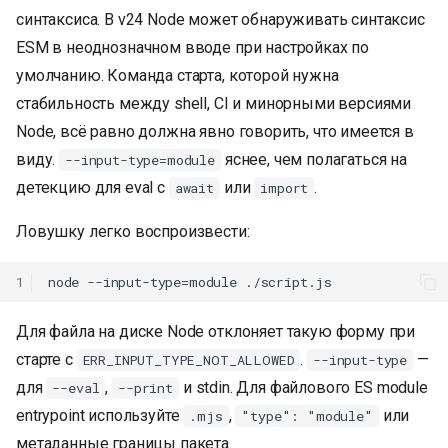
синтаксиса. В v24 Node может обнаруживать синтаксис
ESM в неоднозначном вводе при настройках по
умолчанию. Команда старта, которой нужна
стабильность между shell, CI и минорными версиями
Node, всё равно должна явно говорить, что имеется в
виду.
яснее, чем полагаться на
--input-type=module
детекцию для eval с
или
.
await
import
Ловушку легко воспроизвести:
1
Для файла на диске Node отклоняет такую форму при
старте с
.
—
ERR_INPUT_TYPE_NOT_ALLOWED
--input-type
для
,
и stdin. Для файлового ES module
--eval
--print
entrypoint используйте
,
или
.mjs
"type": "module"
метаданные границы пакета.