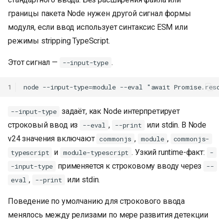
границы пакета Node нужен другой сигнал формы
модуля, если ввод использует синтаксис ESM или
режимы stripping TypeScript.
Этот сигнал —
.
--input-type
1
задаёт, как Node интерпретирует
--input-type
строковый ввод из
,
или stdin. В Node
--eval
--print
v24 значения включают
,
,
commonjs
module
commonjs-
и
. Узкий runtime-факт:
typescript
module-typescript
-
применяется к строковому вводу через
-input-type
--
,
или stdin.
eval
--print
Поведение по умолчанию для строкового ввода
менялось между релизами по мере развития детекции