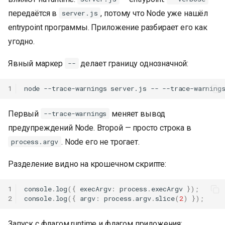
передаётся в
, потому что Node уже нашёл
server.js
entrypoint программы. Приложение разбирает его как
угодно.
Явный маркер
делает границу однозначной:
--
1
Первый
меняет вывод
--trace-warnings
предупреждений Node. Второй — просто строка в
. Node его не трогает.
process.argv
Разделение видно на крошечном скрипте:
1
console
.
log
({
execArgv
:
process
.
execArgv
});
2
console
.
log
({
argv
:
process
.
argv
.
slice
(
2
)
});
Запуск с флагом runtime и флагом приложения: