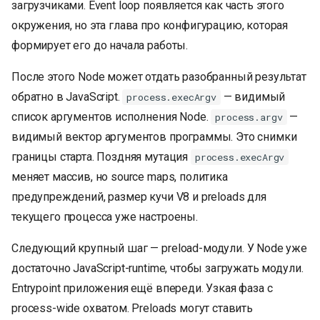
загрузчиками. Event loop появляется как часть этого
окружения, но эта глава про конфигурацию, которая
формирует его до начала работы.
После этого Node может отдать разобранный результат
обратно в JavaScript.
— видимый
process.execArgv
список аргументов исполнения Node.
—
process.argv
видимый вектор аргументов программы. Это снимки
границы старта. Поздняя мутация
process.execArgv
меняет массив, но source maps, политика
предупреждений, размер кучи V8 и preloads для
текущего процесса уже настроены.
Следующий крупный шаг — preload-модули. У Node уже
достаточно JavaScript-runtime, чтобы загружать модули.
Entrypoint приложения ещё впереди. Узкая фаза с
process-wide охватом. Preloads могут ставить