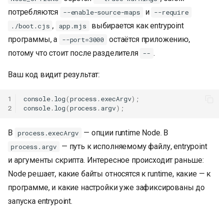
потребляются
и
--enable-source-maps
--require
,
выбирается как entrypoint
./boot.cjs
app.mjs
программы, а
остаётся приложению,
--port=3000
потому что стоит после разделителя
.
--
Ваш код видит результат:
1
console
.
log
(
process
.
execArgv
);
2
console
.
log
(
process
.
argv
);
В
— опции runtime Node. В
process.execArgv
— путь к исполняемому файлу, entrypoint
process.argv
и аргументы скрипта. Интересное происходит раньше:
Node решает, какие байты относятся к runtime, какие — к
программе, и какие настройки уже зафиксированы до
запуска entrypoint.