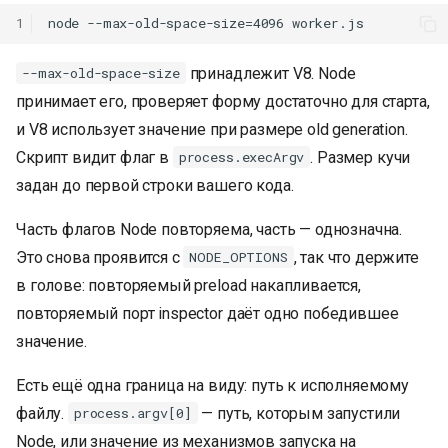
1
принадлежит V8. Node
--max-old-space-size
принимает его, проверяет форму достаточно для старта,
и V8 использует значение при размере old generation.
Скрипт видит флаг в
. Размер кучи
process.execArgv
задан до первой строки вашего кода.
Часть флагов Node повторяема, часть — однозначна.
Это снова проявится с
, так что держите
NODE_OPTIONS
в голове: повторяемый preload накапливается,
повторяемый порт inspector даёт одно победившее
значение.
Есть ещё одна граница на виду: путь к исполняемому
файлу.
— путь, которым запустили
process.argv[0]
Node, или значение из механизмов запуска на