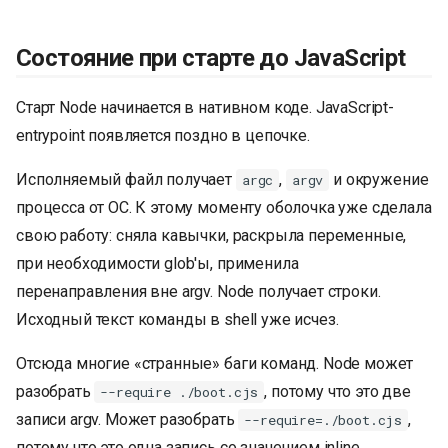
Состояние при старте до JavaScript
Старт Node начинается в нативном коде. JavaScript-
entrypoint появляется поздно в цепочке.
Исполняемый файл получает
,
и окружение
argc
argv
процесса от ОС. К этому моменту оболочка уже сделала
свою работу: сняла кавычки, раскрыла переменные,
при необходимости glob'ы, применила
перенаправления вне argv. Node получает строки.
Исходный текст команды в shell уже исчез.
Отсюда многие «странные» баги команд. Node может
разобрать
, потому что это две
--require ./boot.cjs
записи argv. Может разобрать
,
--require=./boot.cjs
потому что это одна запись со значением inline.