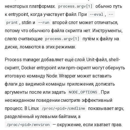
некоторых платформах.
обычно путь
process.argv[1]
к entrypoint, когда участвует файл. При
,
--eval
--
, stdin и
второй слот может отличаться,
print
--run
потому что обычного файла скрипта нет. Инструменты,
слепо считающие
путём к файлу на
process.argv[1]
диске, ломаются в этих режимах.
Process manager добавляет ещё слой. Unit-файл, shell-
скрипт, Docker entrypoint или npm-скрипт могут обернуть
итоговую команду Node. Wrapper может вставить
флаги до видимой команды приложения, дописать
аргументы после или задать
. При
NODE_OPTIONS
неожиданном поведении смотрите эффективный
процесс. В Linux
показывает argv,
/proc/<pid>/cmdline
разделённый нулевыми байтами, а
— окружение, если хватает прав.
/proc/<pid>/environ