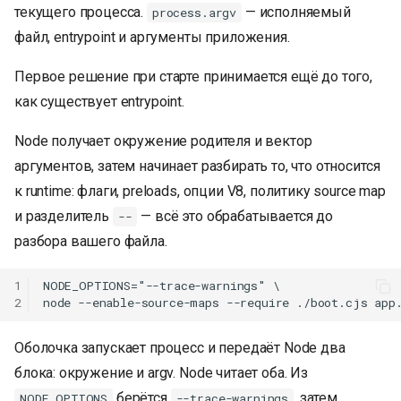
текущего процесса.
— исполняемый
process.argv
файл, entrypoint и аргументы приложения.
Первое решение при старте принимается ещё до того,
как существует entrypoint.
Node получает окружение родителя и вектор
аргументов, затем начинает разбирать то, что относится
к runtime: флаги, preloads, опции V8, политику source map
и разделитель
— всё это обрабатывается до
--
разбора вашего файла.
1
NODE_OPTIONS="--trace-warnings" \

2
Оболочка запускает процесс и передаёт Node два
блока: окружение и argv. Node читает оба. Из
берётся
, затем
NODE_OPTIONS
--trace-warnings