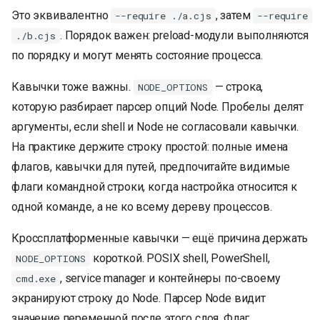
Это эквивалентно
, затем
--require ./a.cjs
--require
. Порядок важен: preload-модули выполняются
./b.cjs
по порядку и могут менять состояние процесса.
Кавычки тоже важны.
— строка,
NODE_OPTIONS
которую разбирает парсер опций Node. Пробелы делят
аргументы, если shell и Node не согласовали кавычки.
На практике держите строку простой: полные имена
флагов, кавычки для путей, предпочитайте видимые
флаги командной строки, когда настройка относится к
одной команде, а не ко всему дереву процессов.
Кроссплатформенные кавычки — ещё причина держать
короткой. POSIX shell, PowerShell,
NODE_OPTIONS
, service manager и контейнеры по-своему
cmd.exe
экранируют строку до Node. Парсер Node видит
значение переменной после этого слоя. Флаг,