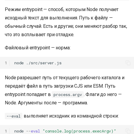
Режим entrypoint — способ, которым Node получает
исходный текст для выполнения. Путь к файлу —
обычный случай. Есть и другие; они меняют разбор так,
что это всплывает при отладке.
Файловый entrypoint — норма:
1
Node разрешает путь от текущего рабочего каталога и
передаёт файл в путь загрузки CJS или ESM. Путь
entrypoint попадает в
. Флаги до него —
process.argv
Node. Аргументы после — программа.
выполняет исходник из командной строки:
--eval
1
node
--
eval
"console.log(process.execArgv)"