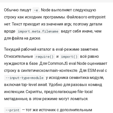
Обычно пишут
. Node выполняет следующую
-e
строку как исходник программы. Файлового entrypoint
нет. Текст приходит из значения argv, поэтому детали
вроде
ведут себя иначе, чем
import.meta.filename
для файла на диске.
Текущий рабочий каталог в eval-режиме заметнее.
Относительные
и
всё равно
require()
import()
нуждаются в базе. Для CommonJS eval Node оценивает
строку в синтетическом main-контексте. Для ESM eval с
у исходника семантика модуля,
--input-type=module
включая top-level await. Удобно для разовых команд
инспекции. Скрипты, предполагающие file-local
метаданные, в этом режиме могут ломаться.
— тот же источник с дополнительным
--print