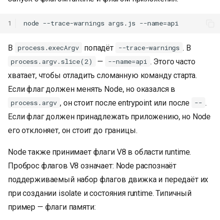
1
В
попадёт
. В
process.execArgv
--trace-warnings
—
. Этого часто
process.argv.slice(2)
--name=api
хватает, чтобы отладить сломанную команду старта.
Если флаг должен менять Node, но оказался в
, он стоит после entrypoint или после
.
process.argv
--
Если флаг должен принадлежать приложению, но Node
его отклоняет, он стоит до границы.
Node также принимает флаги V8 в области runtime.
Проброс флагов V8 означает: Node распознаёт
поддерживаемый набор флагов движка и передаёт их
при создании isolate и состояния runtime. Типичный
пример — флаги памяти: