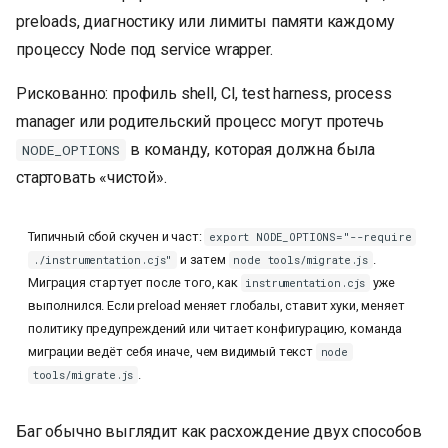
preloads, диагностику или лимиты памяти каждому
процессу Node под service wrapper.
Рискованно: профиль shell, CI, test harness, process
manager или родительский процесс могут протечь
в команду, которая должна была
NODE_OPTIONS
стартовать «чистой».
Типичный сбой скучен и част:
export NODE_OPTIONS="--require
и затем
.
./instrumentation.cjs"
node tools/migrate.js
Миграция стартует после того, как
уже
instrumentation.cjs
выполнился. Если preload меняет глобалы, ставит хуки, меняет
политику предупреждений или читает конфигурацию, команда
миграции ведёт себя иначе, чем видимый текст
node
.
tools/migrate.js
Баг обычно выглядит как расхождение двух способов