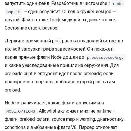
запустить один файл. Разработчик в чистом shell:
node
— один результат. CI под окружением job —
app.js
другой. Файл тот же. Граф модулей на диске тот же.
Состояние старта разное.
Держите временный print рано в отладочной ветке, до
полной загрузки графа зависимостей. Он покажет,
какие прямые флаги Node дошли до
process.execArgv
и какие унаследованные пришли из окружения. Для
preloads print в entrypoint идёт после preloads; если
подозреваете порядок, добавьте второй print в сам
preload.
Node ограничивает, какие флаги допустимы в
. Allowlist включает многие runtime-
NODE_OPTIONS
флаги, preload-флаги, source map и warning, диагностику,
conditions и выбранные флаги V8. Парсер отклоняет