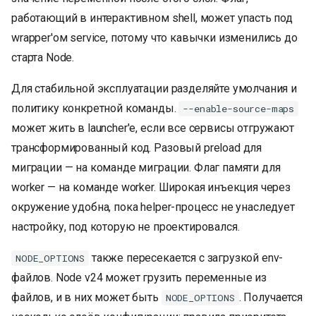
работающий в интерактивном shell, может упасть под
wrapper'ом service, потому что кавычки изменились до
старта Node.
Для стабильной эксплуатации разделяйте умолчания и
политику конкретной команды.
--enable-source-maps
может жить в launcher'е, если все сервисы отгружают
трансформированный код. Разовый preload для
миграции — на команде миграции. Флаг памяти для
worker — на команде worker. Широкая инъекция через
окружение удобна, пока helper-процесс не унаследует
настройку, под которую не проектировался.
также пересекается с загрузкой env-
NODE_OPTIONS
файлов. Node v24 может грузить переменные из
файлов, и в них может быть
. Получается
NODE_OPTIONS