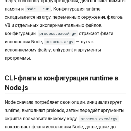
maps, conditions, предупреждения, диагностика, лимиты
и
памяти и
. Конфигурация runtime
node --run
я
складывается из argv, переменных окружения, флагов
V8 и отдельных экспериментальных файлов
п
конфигурации.
отражает флаги
process.execArgv
о
исполнения Node;
— путь к
process.argv
и
исполняемому файлу, entrypoint и аргументы
с
программы.
к
CLI-флаги и конфигурация runtime в
а
Node.js
Node сначала потребляет свои опции, инициализирует
runtime, выполняет preloads, затем передаёт аргументы
скрипта пользовательскому коду.
process.execArgv
показывает флаги исполнения Node, дошедшие до