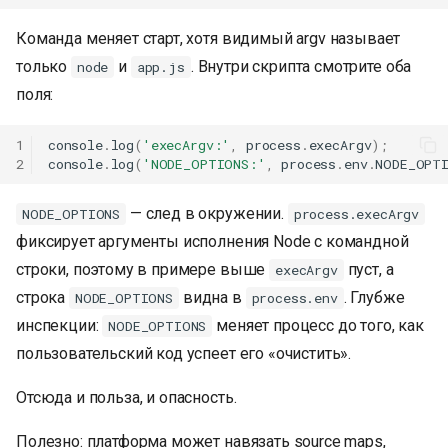
Команда меняет старт, хотя видимый argv называет
только
и
. Внутри скрипта смотрите оба
node
app.js
поля:
1
console
.
log
(
'execArgv:'
,
process
.
execArgv
);
2
console
.
log
(
'NODE_OPTIONS:'
,
process
.
env
.
NODE_OPT
— след в окружении.
NODE_OPTIONS
process.execArgv
фиксирует аргументы исполнения Node с командной
строки, поэтому в примере выше
пуст, а
execArgv
строка
видна в
. Глубже
NODE_OPTIONS
process.env
инспекции:
меняет процесс до того, как
NODE_OPTIONS
пользовательский код успеет его «очистить».
Отсюда и польза, и опасность.
Полезно: платформа может навязать source maps,