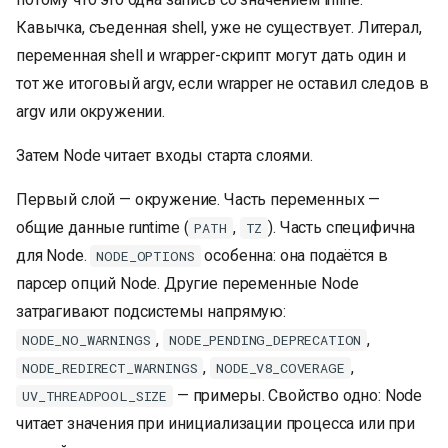
Кавычка, съеденная shell, уже не существует. Литерал,
переменная shell и wrapper-скрипт могут дать один и
тот же итоговый argv, если wrapper не оставил следов в
argv или окружении.
Затем Node читает входы старта слоями.
Первый слой — окружение. Часть переменных —
общие данные runtime (
,
). Часть специфична
PATH
TZ
для Node.
особенна: она подаётся в
NODE_OPTIONS
парсер опций Node. Другие переменные Node
затрагивают подсистемы напрямую:
,
,
NODE_NO_WARNINGS
NODE_PENDING_DEPRECATION
,
,
NODE_REDIRECT_WARNINGS
NODE_V8_COVERAGE
— примеры. Свойство одно: Node
UV_THREADPOOL_SIZE
читает значения при инициализации процесса или при