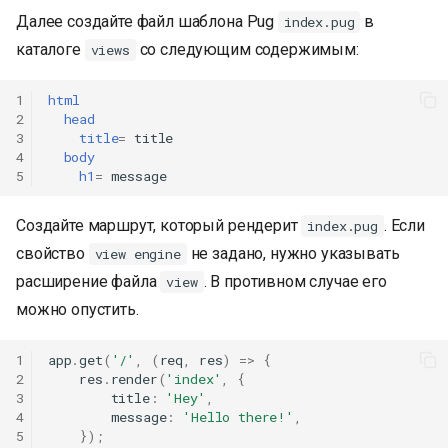
Далее создайте файл шаблона Pug
в
index.pug
каталоге
со следующим содержимым:
views
1
html
2
head
3
title
=
title
4
body
5
h1
=
message
Создайте маршрут, который рендерит
. Если
index.pug
свойство
не задано, нужно указывать
view engine
расширение файла
. В противном случае его
view
можно опустить.
1
app
.
get
(
'/'
,
(
req
,
res
)
=>
{
2
res
.
render
(
'index'
,
{
3
title
:
'Hey'
,
4
message
:
'Hello there!'
,
5
});