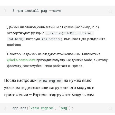
1
$
npm
install
pug
Движки шаблонов, совместимые с Express (например, Pug),
экспортируют функцию
__express(filePath, options,
, которую
вызывает для рендеринга
callback)
res.render()
шаблона.
Некоторые движки не следуют этой конвенции. Библиотека
@ladjs/consolidate
приводит популярные движки Node.js к этому
формату, поэтому бесшовно работает с Express.
После настройки
не нужно явно
view engine
указывать движок или загружать его модуль в
приложении — Express подгружает модуль сам:
1
app
.
set
(
'view engine'
,
'pug'
);