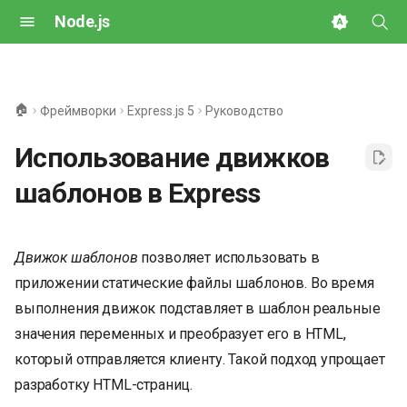
Node.js
И
н
🏠
Фреймворки
Express.js 5
Руководство
и
Использование движков
ц
шаблонов в Express
и
а
Движок шаблонов
позволяет использовать в
л
приложении статические файлы шаблонов. Во время
и
выполнения движок подставляет в шаблон реальные
з
значения переменных и преобразует его в HTML,
а
который отправляется клиенту. Такой подход упрощает
разработку HTML-страниц.
ц