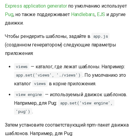
и
Express application generator
по умолчанию использует
Pug
, но также поддерживает
Handlebars
,
EJS
и другие
я
движки.
п
Чтобы рендерить шаблоны, задайте в
app.js
о
(созданном генератором) следующие параметры
и
приложения:
с
— каталог, где лежат шаблоны. Например:
views
к
. По умолчанию это
app.set('views', './views')
а
каталог
в корне приложения.
views
— используемый движок шаблонов.
view engine
Например, для Pug:
app.set('view engine',
.
'pug')
Затем установите соответствующий npm-пакет движка
шаблонов. Например, для Pug: