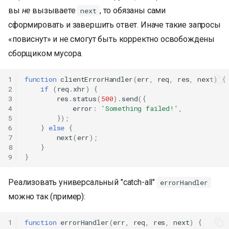
вы
не
вызываете
, то обязаны сами
next
сформировать и завершить ответ. Иначе такие запросы
«повиснут» и не смогут быть корректно освобождены
сборщиком мусора.
1
function
clientErrorHandler
(
err
,
req
,
res
,
next
)
{
2
if
(
req
.
xhr
)
{
3
res
.
status
(
500
).
send
({
4
error
:
'Something failed!'
,
5
});
6
}
else
{
7
next
(
err
);
8
}
9
}
Реализовать универсальный "catch-all"
errorHandler
можно так (пример):
1
function
errorHandler
(
err
,
req
,
res
,
next
)
{