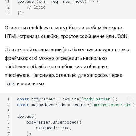
11
app
.
use
((
err
,
req
,
res
,
next
)
=>
{
12
// logic
13
});
Ответы из middleware могут быть в любом формате:
HTML-страница ошибки, простое сообщение или JSON.
Для лучшей организации (и в более высокоуровневых
фреймворках) можно определить несколько
middleware обработки ошибок, как и обычных
middleware. Например, отдельно для запросов через
и остальных:
XHR
 1
const
bodyParser
=
require
(
'body-parser'
);
 2
const
methodOverride
=
require
(
'method-override'
)
 3
 4
app
.
use
(
 5
bodyParser
.
urlencoded
({
 6
extended
:
true
,
 7
})