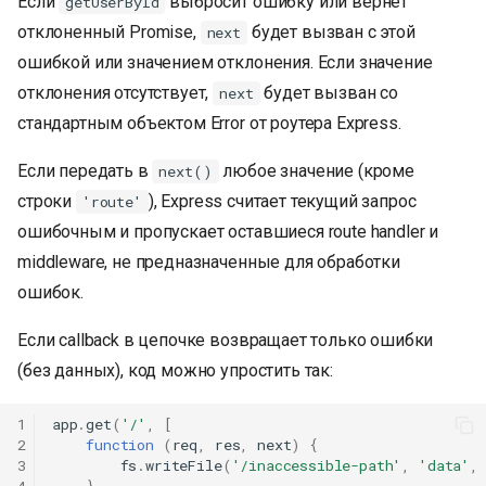
Если
выбросит ошибку или вернет
getUserById
отклоненный Promise,
будет вызван с этой
next
ошибкой или значением отклонения. Если значение
отклонения отсутствует,
будет вызван со
next
стандартным объектом Error от роутера Express.
Если передать в
любое значение (кроме
next()
строки
), Express считает текущий запрос
'route'
ошибочным и пропускает оставшиеся route handler и
middleware, не предназначенные для обработки
ошибок.
Если callback в цепочке возвращает только ошибки
(без данных), код можно упростить так:
1
app
.
get
(
'/'
,
[
2
function
(
req
,
res
,
next
)
{
3
fs
.
writeFile
(
'/inaccessible-path'
,
'data'
,