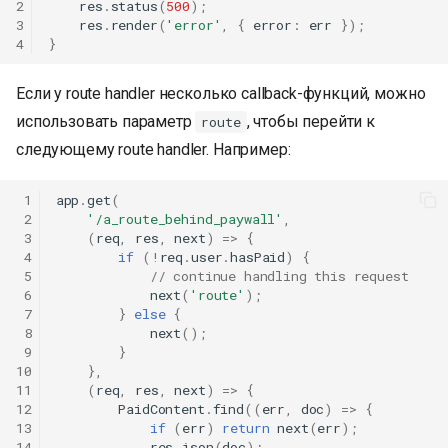
2
res
.
status
(
500
);
3
res
.
render
(
'error'
,
{
error
:
err
});
4
}
Если у route handler несколько callback-функций, можно
использовать параметр
, чтобы перейти к
route
следующему route handler. Например:
 1
app
.
get
(
 2
'/a_route_behind_paywall'
,
 3
(
req
,
res
,
next
)
=>
{
 4
if
(
!
req
.
user
.
hasPaid
)
{
 5
// continue handling this request
 6
next
(
'route'
);
 7
}
else
{
 8
next
();
 9
}
10
},
11
(
req
,
res
,
next
)
=>
{
12
PaidContent
.
find
((
err
,
doc
)
=>
{
13
if
(
err
)
return
next
(
err
);
14
res
.
json
(
doc
);