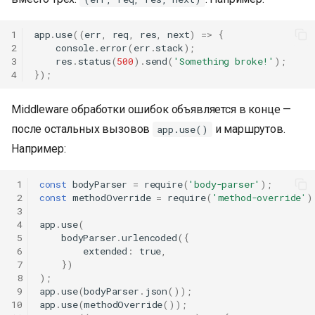
1
app
.
use
((
err
,
req
,
res
,
next
)
=>
{
2
console
.
error
(
err
.
stack
);
3
res
.
status
(
500
).
send
(
'Something broke!'
);
4
});
Middleware обработки ошибок объявляется в конце —
после остальных вызовов
и маршрутов.
app.use()
Например:
 1
const
bodyParser
=
require
(
'body-parser'
);
 2
const
methodOverride
=
require
(
'method-override'
)
 3
 4
app
.
use
(
 5
bodyParser
.
urlencoded
({
 6
extended
:
true
,
 7
})
 8
);
 9
app
.
use
(
bodyParser
.
json
());
10
app
.
use
(
methodOverride
());