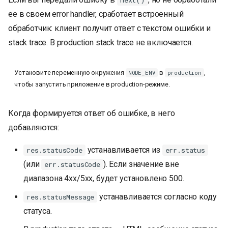
next()
ее в своем error handler, сработает встроенный
обработчик: клиент получит ответ с текстом ошибки и
stack trace. В production stack trace не включается.
Установите переменную окружения
в
,
NODE_ENV
production
чтобы запустить приложение в production-режиме.
Когда формируется ответ об ошибке, в него
добавляются:
устанавливается из
res.statusCode
err.status
(или
). Если значение вне
err.statusCode
диапазона 4xx/5xx, будет установлено 500.
устанавливается согласно коду
res.statusMessage
статуса.