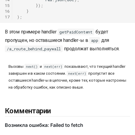
15
});
16
}
17
);
В этом примере handler
будет
getPaidContent
пропущен, но оставшиеся handler-ы в
для
app
продолжат выполняться.
/a_route_behind_paywall
Вызовы
и
показывают, что текущий handler
next()
next(err)
завершен и в каком состоянии.
пропустит все
next(err)
оставшиеся handler-ы в цепочке, кроме тех, которые настроены
на обработку ошибок, как описано выше.
Комментарии