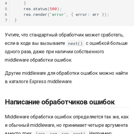
4
}
5
res
.
status
(
500
);
6
res
.
render
(
'error'
,
{
error
:
err
});
7
}
Учтите, что стандартный обработчик может сработать,
если в коде вы вызываете
с ошибкой больше
next()
одного раза, даже при наличии собственного
middleware обработки ошибок.
Другие middleware для обработки ошибок можно найти
в каталоге Express middleware.
Написание обработчиков ошибок
Middleware обработки ошибок определяется так же, как
и обычный middleware, но принимает четыре аргумента
вместо трех:
. Например:
(err, req, res, next)