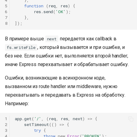
4
},
5
function
(
req
,
res
)
{
6
res
.
send
(
'OK'
);
7
},
8
]);
В примере выше
передается как callback в
next
, который вызывается и при ошибке, и
fs.writeFile
без нее. Если ошибки нет, выполняется второй handler;
иначе Express перехватывает и обрабатывает ошибку.
Ошибки, возникающие в асинхронном коде,
вызванном из route handler или middleware, нужно
перехватывать и передавать в Express на обработку.
Например:
1
app
.
get
(
'/'
,
(
req
,
res
,
next
)
=>
{
2
setTimeout
(()
=>
{
3
try
{
4
throw
new
Error
(
'BROKEN'
);