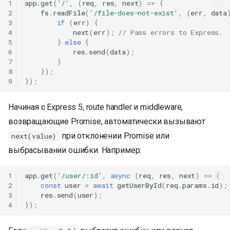
1
app
.
get
(
'/'
,
(
req
,
res
,
next
)
=>
{
2
fs
.
readFile
(
'/file-does-not-exist'
,
(
err
,
data
3
if
(
err
)
{
4
next
(
err
);
// Pass errors to Express.
5
}
else
{
6
res
.
send
(
data
);
7
}
8
});
9
});
Начиная с Express 5, route handler и middleware,
возвращающие Promise, автоматически вызывают
при отклонении Promise или
next(value)
выбрасывании ошибки. Например:
1
app
.
get
(
'/user/:id'
,
async
(
req
,
res
,
next
)
=>
{
2
const
user
=
await
getUserById
(
req
.
params
.
id
);
3
res
.
send
(
user
);
4
});