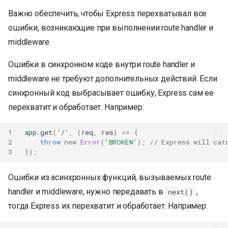
и
Важно обеспечить, чтобы Express перехватывал все
я
ошибки, возникающие при выполнении route handler и
middleware.
п
о
Ошибки в синхронном коде внутри route handler и
middleware не требуют дополнительных действий. Если
и
синхронный код выбрасывает ошибку, Express сам ее
с
перехватит и обработает. Например:
к
1
app
.
get
(
'/'
,
(
req
,
res
)
=>
{
а
2
throw
new
Error
(
'BROKEN'
);
// Express will cat
3
});
Ошибки из асинхронных функций, вызываемых route
handler и middleware, нужно передавать в
,
next()
тогда Express их перехватит и обработает. Например: