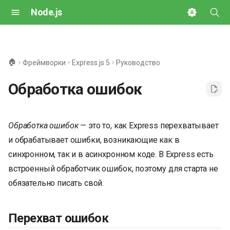
Node.js
И
н
🏠
Фреймворки
Express.js 5
Руководство
и
Обработка ошибок
ц
и
Обработка ошибок
— это то, как Express перехватывает
а
и обрабатывает ошибки, возникающие как в
л
синхронном, так и в асинхронном коде. В Express есть
и
встроенный обработчик ошибок, поэтому для старта не
з
обязательно писать свой.
а
Перехват ошибок
ц