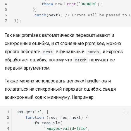
4
throw
new
Error
(
'BROKEN'
);
5
})
6
.
catch
(
next
);
// Errors will be passed to 
7
});
Так как promises автоматически перехватывают и
синхронные ошибки, и отклоненные promises, можно
просто передать
в финальный
, и Express
next
catch
обработает ошибку, потому что
получает ее
catch
первым аргументом.
Также можно использовать цепочку handler-ов и
полагаться на синхронный перехват ошибок, сведя
асинхронный код к минимуму. Например:
 1
app
.
get
(
'/'
,
[
 2
function
(
req
,
res
,
next
)
{
 3
fs
.
readFile
(
 4
'/maybe-valid-file'
,