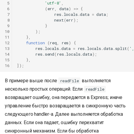
 5
'utf-8'
,
 6
(
err
,
data
)
=>
{
 7
res
.
locals
.
data
=
data
;
 8
next
(
err
);
 9
}
10
);
11
},
12
function
(
req
,
res
)
{
13
res
.
locals
.
data
=
res
.
locals
.
data
.
split
(
'
14
res
.
send
(
res
.
locals
.
data
);
15
},
16
]);
В примере выше после
выполняется
readFile
несколько простых операций. Если
readFile
возвращает ошибку, она передается в Express; иначе
управление быстро возвращается в синхронную часть
следующего handler-а. Далее выполняется обработка
данных. Если она падает, ошибку перехватит
синхронный механизм. Если бы обработка