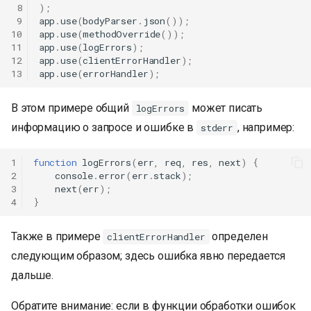
 8
);
 9
app
.
use
(
bodyParser
.
json
());
10
app
.
use
(
methodOverride
());
11
app
.
use
(
logErrors
);
12
app
.
use
(
clientErrorHandler
);
13
app
.
use
(
errorHandler
);
В этом примере общий
может писать
logErrors
информацию о запросе и ошибке в
, например:
stderr
1
function
logErrors
(
err
,
req
,
res
,
next
)
{
2
console
.
error
(
err
.
stack
);
3
next
(
err
);
4
}
Также в примере
определен
clientErrorHandler
следующим образом; здесь ошибка явно передается
дальше.
Обратите внимание: если в функции обработки ошибок