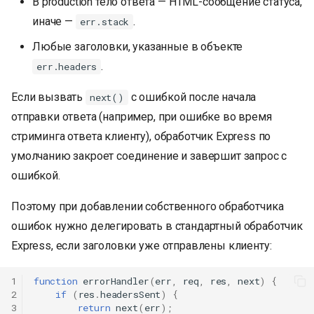
В production тело ответа — HTML-сообщение статуса,
иначе —
.
err.stack
Любые заголовки, указанные в объекте
.
err.headers
Если вызвать
с ошибкой после начала
next()
отправки ответа (например, при ошибке во время
стриминга ответа клиенту), обработчик Express по
умолчанию закроет соединение и завершит запрос с
ошибкой.
Поэтому при добавлении собственного обработчика
ошибок нужно делегировать в стандартный обработчик
Express, если заголовки уже отправлены клиенту:
1
function
errorHandler
(
err
,
req
,
res
,
next
)
{
2
if
(
res
.
headersSent
)
{
3
return
next
(
err
);