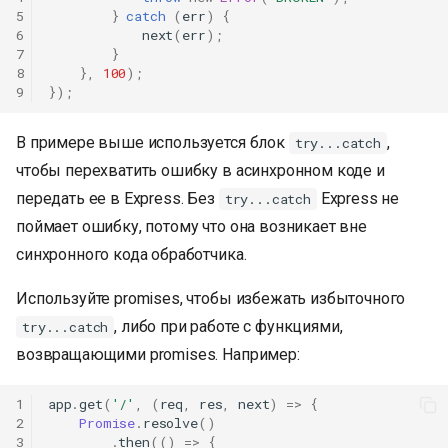
5
}
catch
(
err
)
{
6
next
(
err
);
7
}
8
},
100
);
9
});
В примере выше используется блок
,
try...catch
чтобы перехватить ошибку в асинхронном коде и
передать ее в Express. Без
Express не
try...catch
поймает ошибку, потому что она возникает вне
синхронного кода обработчика.
Используйте promises, чтобы избежать избыточного
, либо при работе с функциями,
try...catch
возвращающими promises. Например:
1
app
.
get
(
'/'
,
(
req
,
res
,
next
)
=>
{
2
Promise
.
resolve
()
3
.
then
(()
=>
{