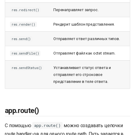
Перенаправляет запрос.
res.redirect()
Рендерит шаблон представления.
res.render()
Отправляет ответ различных типов.
res.send()
Отправляет файл как octet stream.
res.sendFile()
Устанавливает статус ответа и
res.sendStatus()
отправляет его строковое
представление в теле ответа.
app.route()
С помощью
можно создавать цепочки
app.route()
route handler-ов для одного route path. Путь задается в