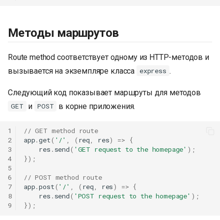
Методы маршрутов
Route method соответствует одному из HTTP-методов и
вызывается на экземпляре класса
.
express
Следующий код показывает маршруты для методов
и
в корне приложения.
GET
POST
1
// GET method route
2
app
.
get
(
'/'
,
(
req
,
res
)
=>
{
3
res
.
send
(
'GET request to the homepage'
);
4
});
5
6
// POST method route
7
app
.
post
(
'/'
,
(
req
,
res
)
=>
{
8
res
.
send
(
'POST request to the homepage'
);
9
});