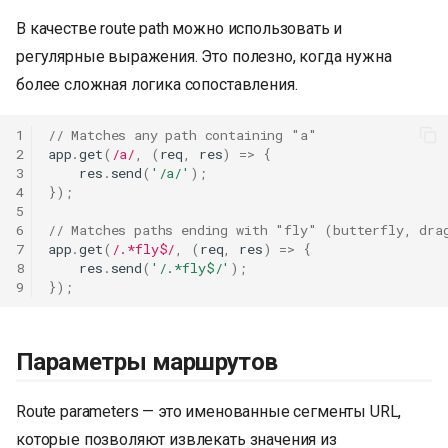
В качестве route path можно использовать и
регулярные выражения. Это полезно, когда нужна
более сложная логика сопоставления.
1
// Matches any path containing "a"
2
app
.
get
(
/a/
,
(
req
,
res
)
=>
{
3
res
.
send
(
'/a/'
);
4
});
5
6
// Matches paths ending with "fly" (butterfly, dra
7
app
.
get
(
/.*fly$/
,
(
req
,
res
)
=>
{
8
res
.
send
(
'/.*fly$/'
);
9
});
Параметры маршрутов
Route parameters — это именованные сегменты URL,
которые позволяют извлекать значения из