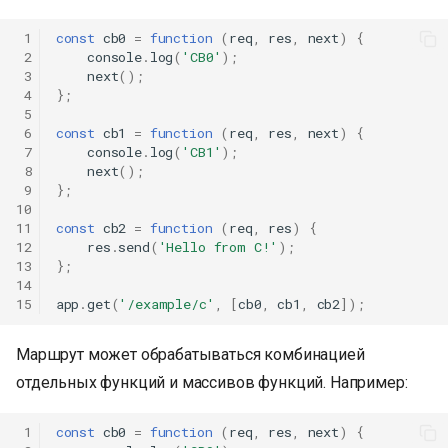
 1
const
cb0
=
function
(
req
,
res
,
next
)
{
 2
console
.
log
(
'CB0'
);
 3
next
();
 4
};
 5
 6
const
cb1
=
function
(
req
,
res
,
next
)
{
 7
console
.
log
(
'CB1'
);
 8
next
();
 9
};
10
11
const
cb2
=
function
(
req
,
res
)
{
12
res
.
send
(
'Hello from C!'
);
13
};
14
15
app
.
get
(
'/example/c'
,
[
cb0
,
cb1
,
cb2
]);
Маршрут может обрабатываться комбинацией
отдельных функций и массивов функций. Например:
 1
const
cb0
=
function
(
req
,
res
,
next
)
{