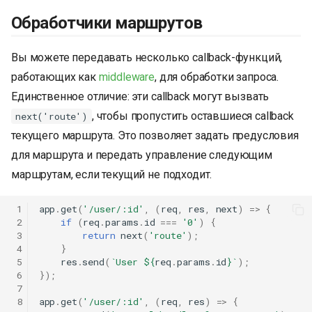
Обработчики маршрутов
Вы можете передавать несколько callback-функций,
работающих как
middleware
, для обработки запроса.
Единственное отличие: эти callback могут вызвать
, чтобы пропустить оставшиеся callback
next('route')
текущего маршрута. Это позволяет задать предусловия
для маршрута и передать управление следующим
маршрутам, если текущий не подходит.
 1
app
.
get
(
'/user/:id'
,
(
req
,
res
,
next
)
=>
{
 2
if
(
req
.
params
.
id
===
'0'
)
{
 3
return
next
(
'route'
);
 4
}
 5
res
.
send
(
`User 
${
req
.
params
.
id
}
`
);
 6
});
 7
 8
app
.
get
(
'/user/:id'
,
(
req
,
res
)
=>
{