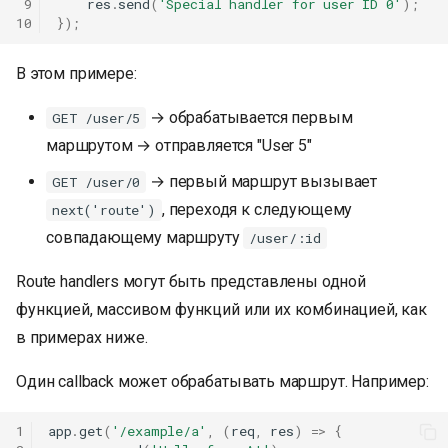
 9
res
.
send
(
'Special handler for user ID 0'
);
10
});
В этом примере:
→ обрабатывается первым
GET /user/5
маршрутом → отправляется "User 5"
→ первый маршрут вызывает
GET /user/0
, переходя к следующему
next('route')
совпадающему маршруту
/user/:id
Route handlers могут быть представлены одной
функцией, массивом функций или их комбинацией, как
в примерах ниже.
Один callback может обрабатывать маршрут. Например:
1
app
.
get
(
'/example/a'
,
(
req
,
res
)
=>
{