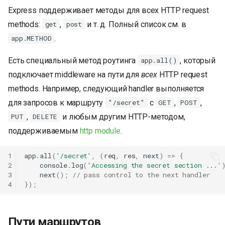
Express поддерживает методы для всех HTTP request
methods:
,
и т. д. Полный список см. в
get
post
.
app.METHOD
Есть специальный метод роутинга
, который
app.all()
подключает middleware на пути для
всех
HTTP request
methods. Например, следующий handler выполняется
для запросов к маршруту
с
,
,
"/secret"
GET
POST
,
и любым другим HTTP-методом,
PUT
DELETE
поддерживаемым
http module
.
1
app
.
all
(
'/secret'
,
(
req
,
res
,
next
)
=>
{
2
console
.
log
(
'Accessing the secret section ...'
3
next
();
// pass control to the next handler
4
});
Пути маршрутов