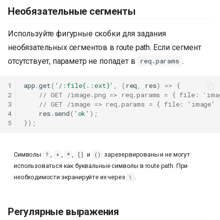
Необязательные сегменты
Используйте фигурные скобки для задания
необязательных сегментов в route path. Если сегмент
отсутствует, параметр не попадет в
.
req.params
1
app
.
get
(
'/:file{.:ext}'
,
(
req
,
res
)
=>
{
2
// GET /image.png => req.params = { file: 'ima
3
// GET /image => req.params = { file: 'image' 
4
res
.
send
(
'ok'
);
5
});
Символы
,
,
,
и
зарезервированы и не могут
?
+
*
[]
()
использоваться как буквальные символы в route path. При
необходимости экранируйте их через
.
\
Регулярные выражения