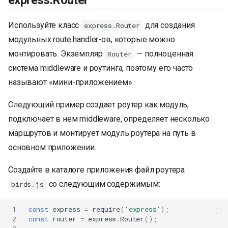
Используйте класс
для создания
express.Router
модульных route handler-ов, которые можно
монтировать. Экземпляр
— полноценная
Router
система middleware и роутинга, поэтому его часто
называют «мини-приложением».
Следующий пример создает роутер как модуль,
подключает в нем middleware, определяет несколько
маршрутов и монтирует модуль роутера на путь в
основном приложении.
Создайте в каталоге приложения файл роутера
со следующим содержимым:
birds.js
 1
const
express
=
require
(
'express'
);
 2
const
router
=
express
.
Router
();