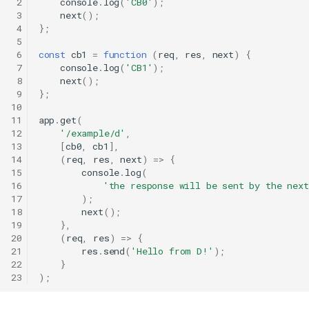
 2
console
.
log
(
'CB0'
);
 3
next
();
 4
};
 5
 6
const
cb1
=
function
(
req
,
res
,
next
)
{
 7
console
.
log
(
'CB1'
);
 8
next
();
 9
};
10
11
app
.
get
(
12
'/example/d'
,
13
[
cb0
,
cb1
],
14
(
req
,
res
,
next
)
=>
{
15
console
.
log
(
16
'the response will be sent by the next
17
);
18
next
();
19
},
20
(
req
,
res
)
=>
{
21
res
.
send
(
'Hello from D!'
);
22
}
23
);