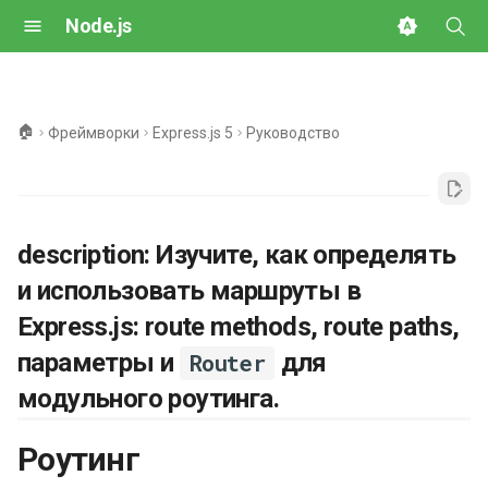
Node.js
И
н
🏠
Фреймворки
Express.js 5
Руководство
и
ц
и
description: Изучите, как определять
а
и использовать маршруты в
л
Express.js: route methods, route paths,
и
параметры и
для
Router
з
модульного роутинга.
а
Роутинг
ц