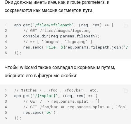
Они должны иметь имя, как и route parameters, и
сохраняются как массив сегментов пути.
1
app
.
get
(
'/files/*filepath'
,
(
req
,
res
)
=>
{
2
// GET /files/images/logo.png
3
console
.
dir
(
req
.
params
.
filepath
);
4
// => [ 'images', 'logo.png' ]
5
res
.
send
(
`File: 
${
req
.
params
.
filepath
.
join
(
'/'
6
});
Чтобы wildcard также совпадал с корневым путем,
оберните его в фигурные скобки:
1
// Matches / , /foo , /foo/bar , etc.
2
app
.
get
(
'/{*splat}'
,
(
req
,
res
)
=>
{
3
// GET / => req.params.splat = []
4
// GET /foo/bar => req.params.splat = [ 'foo',
5
res
.
send
(
'ok'
);
6
});