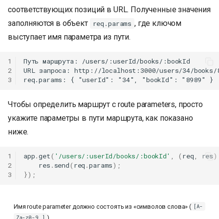
соответствующих позиций в URL. Полученные значения
заполняются в объект
, где ключом
req.params
выступает имя параметра из пути.
1
Путь маршрута: /users/:userId/books/:bookId

2
URL запроса: http://localhost:3000/users/34/books/8
3
Чтобы определить маршрут с route parameters, просто
укажите параметры в пути маршрута, как показано
ниже.
1
app
.
get
(
'/users/:userId/books/:bookId'
,
(
req
,
res
)
2
res
.
send
(
req
.
params
);
3
});
Имя route parameter должно состоять из «символов слова» (
[A-
).
Za-z0-9_]