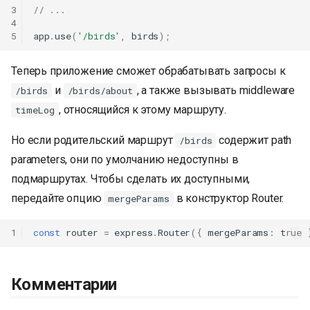
3
// ...
4
5
app
.
use
(
'/birds'
,
birds
);
Теперь приложение сможет обрабатывать запросы к
и
, а также вызывать middleware
/birds
/birds/about
, относящийся к этому маршруту.
timeLog
Но если родительский маршрут
содержит path
/birds
parameters, они по умолчанию недоступны в
подмаршрутах. Чтобы сделать их доступными,
передайте опцию
в конструктор Router.
mergeParams
1
const
router
=
express
.
Router
({
mergeParams
:
true
Комментарии