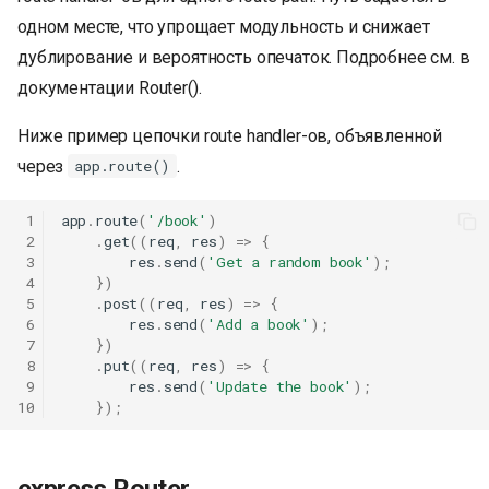
одном месте, что упрощает модульность и снижает
дублирование и вероятность опечаток. Подробнее см. в
документации Router().
Ниже пример цепочки route handler-ов, объявленной
через
.
app.route()
 1
app
.
route
(
'/book'
)
 2
.
get
((
req
,
res
)
=>
{
 3
res
.
send
(
'Get a random book'
);
 4
})
 5
.
post
((
req
,
res
)
=>
{
 6
res
.
send
(
'Add a book'
);
 7
})
 8
.
put
((
req
,
res
)
=>
{
 9
res
.
send
(
'Update the book'
);
10
});
express.Router