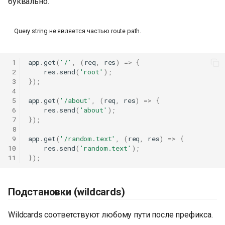
буквально.
Query string не является частью route path.
 1
app
.
get
(
'/'
,
(
req
,
res
)
=>
{
 2
res
.
send
(
'root'
);
 3
});
 4
 5
app
.
get
(
'/about'
,
(
req
,
res
)
=>
{
 6
res
.
send
(
'about'
);
 7
});
 8
 9
app
.
get
(
'/random.text'
,
(
req
,
res
)
=>
{
10
res
.
send
(
'random.text'
);
11
});
Подстановки (wildcards)
Wildcards соответствуют любому пути после префикса.