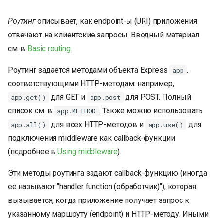
и
Роутинг
описывает, как endpoint-ы (URI) приложения
я
отвечают на клиентские запросы. Вводный материал
п
см. в
Basic routing
.
о
Роутинг задается методами объекта Express
,
app
и
соответствующими HTTP-методам: например,
с
для GET и
для POST. Полный
app.get()
app.post
список см. в
. Также можно использовать
app.METHOD
к
для всех HTTP-методов и
для
app.all()
app.use()
а
подключения middleware как callback-функции
(подробнее в
Using middleware
).
Эти методы роутинга задают callback-функцию (иногда
ее называют "handler function (обработчик)"), которая
вызывается, когда приложение получает запрос к
указанному маршруту (endpoint) и HTTP-методу. Иными