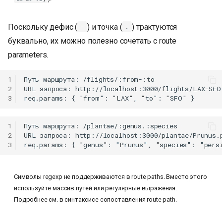
Поскольку дефис (
) и точка (
) трактуются
-
.
буквально, их можно полезно сочетать с route
parameters.
1
Путь маршрута: /flights/:from-:to

2
URL запроса: http://localhost:3000/flights/LAX-SFO

3
1
Путь маршрута: /plantae/:genus.:species

2
URL запроса: http://localhost:3000/plantae/Prunus.p
3
Символы regexp не поддерживаются в route paths. Вместо этого
используйте массив путей или регулярные выражения.
Подробнее см. в синтаксисе сопоставления route path.