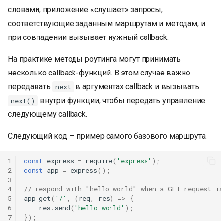
словами, приложение «слушает» запросы,
соответствующие заданным маршрутам и методам, и
при совпадении вызывает нужный callback.
На практике методы роутинга могут принимать
несколько callback-функций. В этом случае важно
передавать
в аргументах callback и вызывать
next
внутри функции, чтобы передать управление
next()
следующему callback.
Следующий код — пример самого базового маршрута.
1
const
express
=
require
(
'express'
);
2
const
app
=
express
();
3
4
// respond with "hello world" when a GET request i
5
app
.
get
(
'/'
,
(
req
,
res
)
=>
{
6
res
.
send
(
'hello world'
);
7
});