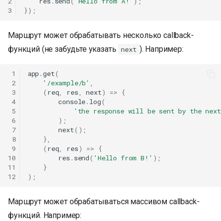
2
res
.
send
(
'Hello from A!'
);
3
});
Маршрут может обрабатывать несколько callback-
функций (не забудьте указать
). Например:
next
 1
app
.
get
(
 2
'/example/b'
,
 3
(
req
,
res
,
next
)
=>
{
 4
console
.
log
(
 5
'the response will be sent by the next
 6
);
 7
next
();
 8
},
 9
(
req
,
res
)
=>
{
10
res
.
send
(
'Hello from B!'
);
11
}
12
);
Маршрут может обрабатываться массивом callback-
функций. Например: