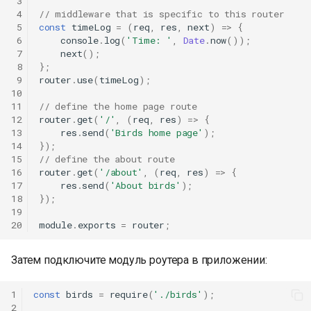
 3
 4
// middleware that is specific to this router
 5
const
timeLog
=
(
req
,
res
,
next
)
=>
{
 6
console
.
log
(
'Time: '
,
Date
.
now
());
 7
next
();
 8
};
 9
router
.
use
(
timeLog
);
10
11
// define the home page route
12
router
.
get
(
'/'
,
(
req
,
res
)
=>
{
13
res
.
send
(
'Birds home page'
);
14
});
15
// define the about route
16
router
.
get
(
'/about'
,
(
req
,
res
)
=>
{
17
res
.
send
(
'About birds'
);
18
});
19
20
module
.
exports
=
router
;
Затем подключите модуль роутера в приложении:
1
const
birds
=
require
(
'./birds'
);
2