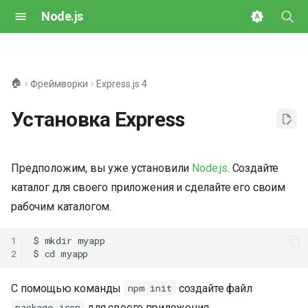
Node.js
И
н
🏠
Фреймворки
Express.js 4
и
Установка Express
ц
и
Предположим, вы уже установили
Node.js
. Создайте
а
каталог для своего приложения и сделайте его своим
л
рабочим каталогом.
и
1
$ mkdir myapp

з
2
а
С помощью команды
создайте файл
npm init
ц
для своего приложения.
package.json