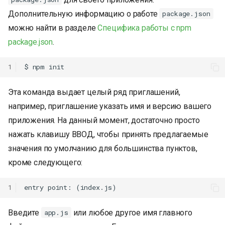
и
Дополнительную информацию о работе
package.json
я
можно найти в разделе
Специфика работы с npm
package.json
.
п
о
1
и
Эта команда выдает целый ряд приглашений,
с
например, приглашение указать имя и версию вашего
к
приложения. На данный момент, достаточно просто
нажать клавишу ВВОД, чтобы принять предлагаемые
а
значения по умолчанию для большинства пунктов,
кроме следующего:
1
Введите
или любое другое имя главного
app.js