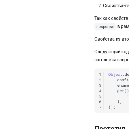
Свойства-г
Так как свойст
в рам
response
Свойства из вт
Следующий код
заголовка запр
1
Object
.
d
2
confi
3
enume
4
get
(
5
r
6
},
7
});
Прототип