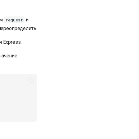
ам
и
request
переопределить.
 Express.
значение