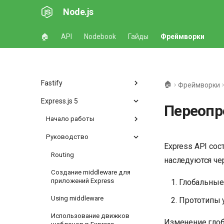
Node.js
🏠
API
Nodebook
Гайды
Фреймворки
Fastify
🏠
Фреймворки
Express.js 5
Переопр
Начало работы
Руководство
Express API сос
Routing
наследуются чер
Создание middleware для
приложений Express
Глобальные
Using middleware
Прототипы 
Использование движков
Изменение глоб