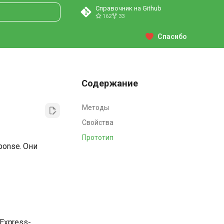
Справочник на Github
162
33
ция поиска
Спасибо
Содержание
Методы
Свойства
Прототип
ponse. Они
Express-