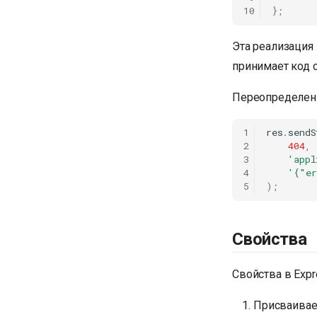
10
};
Эта реализация
принимает код с
Переопределенн
1
res
.
sendS
2
404
,
3
'appl
4
'{"er
5
);
Свойства
Свойства в Expr
Присваивае