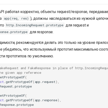
PI работал корректно, объекты request/response, передава
ез
), должны наследоваться из нужной цепочк
app(req, res)
это
для request и
http.IncomingRequest.prototype
для response.
ponse.prototype
димости, рекомендуется делать это только на уровне прилож
же убедитесь, что используемый прототип максимально соот
ти прототипов по умолчанию.
akeRequest and FakeResponse in place of http.IncomingRequ
he given app reference
setPrototypeOf
(
ct
.
getPrototypeOf
(
app
.
request
),
Request
.
prototype
setPrototypeOf
(
ct
.
getPrototypeOf
(
app
.
response
),
Response
.
prototype