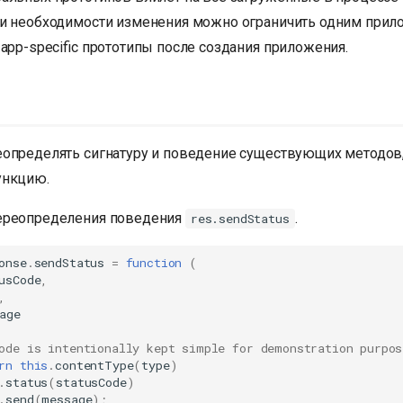
и необходимости изменения можно ограничить одним прил
app-specific прототипы после создания приложения.
определять сигнатуру и поведение существующих методов,
ункцию.
ереопределения поведения
.
res.sendStatus
onse
.
sendStatus
=
function
(
usCode
,
,
age
ode is intentionally kept simple for demonstration purpos
rn
this
.
contentType
(
type
)
.
status
(
statusCode
)
.
send
(
message
);