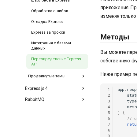
шаблонов в Express
приложения. Пр
Обработка ошибок
изменяя только 
Отладка Express
Express за прокси
Методы
Интеграция с базами
данных
Вы можете пере
Переопределение Express
собственную ф
API
Ниже пример п
Продвинутые темы
Express.js 4
 1
app
.
resp
 2
stat
RabbitMQ
 3
type
 4
mess
 5
)
{
 6
// c
 7
retu
 8
 9