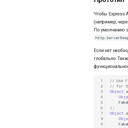
Чтобы Express A
(например, чер
По умолчанию 
http.ServerRes
Если нет необхо
глобально. Так
функциональнос
 1
// Use F
 2
// for t
 3
Object
.
 4
Obje
 5
Fake
 6
);
 7
Object
.
 8
Obje
 9
Fake