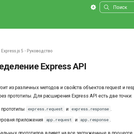
Инициализа
Express.js 5
Руководство
еделение Express API
тоит из различных методов и свойств объектов request и res
ез прототипы. Для расширения Express API есть две точки:
 прототипы
и
.
express.request
express.response
уровня приложения
и
.
app.request
app.response
альных прототипов влияет на все загруженные в процессе 