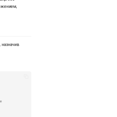
ожением,
 назначив
e