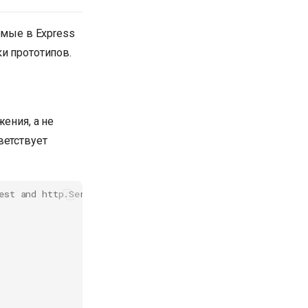
емые в Express
и прототипов.
ения, а не
ветствует
est and http.ServerResponse