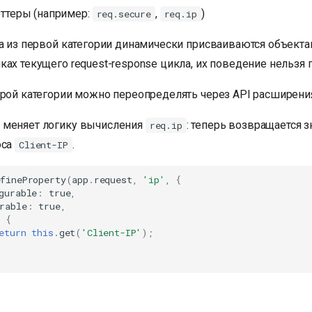
еттеры (например:
,
)
req.secure
req.ip
ва из первой категории динамически присваиваются объект
ках текущего request-response цикла, их поведение нельзя 
орой категории можно переопределять через API расширения
 меняет логику вычисления
: теперь возвращается 
req.ip
оса
.
Client-IP
efineProperty
(
app
.
request
,
'ip'
,
{
gurable
:
true
,
rable
:
true
,
)
{
eturn
this
.
get
(
'Client-IP'
);