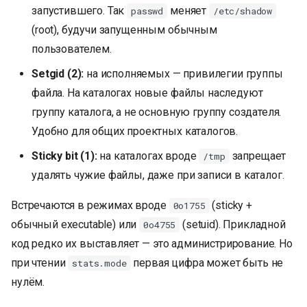
запустившего. Так
меняет
passwd
/etc/shadow
(root), будучи запущенным обычным
пользователем.
Setgid (2):
на исполняемых — привилегии группы
файла. На каталогах новые файлы наследуют
группу каталога, а не основную группу создателя.
Удобно для общих проектных каталогов.
Sticky bit (1):
на каталогах вроде
запрещает
/tmp
удалять чужие файлы, даже при записи в каталог.
Встречаются в режимах вроде
(sticky +
0o1755
обычный executable) или
(setuid). Прикладной
0o4755
код редко их выставляет — это администрирование. Но
при чтении
первая цифра может быть не
stats.mode
нулём.