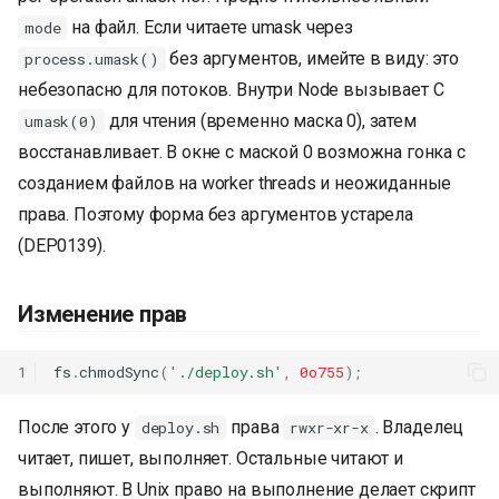
на файл. Если читаете umask через
mode
без аргументов, имейте в виду: это
process.umask()
небезопасно для потоков. Внутри Node вызывает C
для чтения (временно маска 0), затем
umask(0)
восстанавливает. В окне с маской 0 возможна гонка с
созданием файлов на worker threads и неожиданные
права. Поэтому форма без аргументов устарела
(DEP0139).
Изменение прав
1
fs
.
chmodSync
(
'./deploy.sh'
,
0o755
);
После этого у
права
. Владелец
deploy.sh
rwxr-xr-x
читает, пишет, выполняет. Остальные читают и
выполняют. В Unix право на выполнение делает скрипт