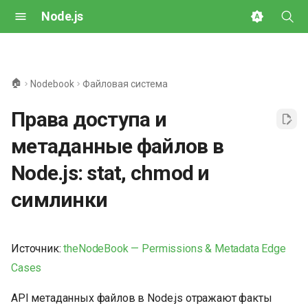
Node.js
И
н
🏠
Nodebook
Файловая система
и
Права доступа и
ц
метаданные файлов в
и
Node.js: stat, chmod и
а
симлинки
л
и
з
Источник:
theNodeBook — Permissions & Metadata Edge
Cases
а
ц
API метаданных файлов в Node.js отражают факты