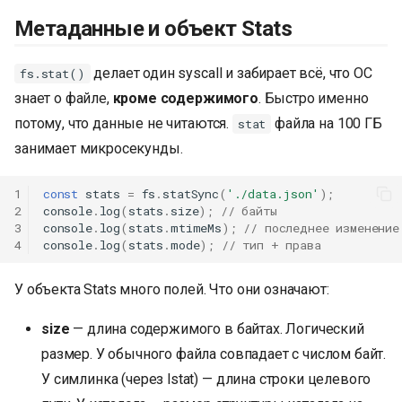
Метаданные и объект Stats
делает один syscall и забирает всё, что ОС
fs.stat()
знает о файле,
кроме содержимого
. Быстро именно
потому, что данные не читаются.
файла на 100 ГБ
stat
занимает микросекунды.
1
const
stats
=
fs
.
statSync
(
'./data.json'
);
2
console
.
log
(
stats
.
size
);
// байты
3
console
.
log
(
stats
.
mtimeMs
);
// последнее изменение
4
console
.
log
(
stats
.
mode
);
// тип + права
У объекта Stats много полей. Что они означают:
size
— длина содержимого в байтах. Логический
размер. У обычного файла совпадает с числом байт.
У симлинка (через lstat) — длина строки целевого