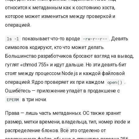
относится к метаданным как к состоянию хоста,
которое может измениться между проверкой и
операцией.
показывает что‑то вроде
. Девять
ls -l
-rw-r--r--
символов кодируют, кто что может делать.
Большинство разработчиков бросают взгляд на вывод,
гуглят «chmod 755» и идут дальше. Но эти девять бит
стоят между процессом Node.js и каждой файловой
операцией. Ядро проверяет их при каждом
.
open()
Ошибётесь — приложение упадёт в продакшене с
в три ночи.
EPERM
Права — лишь часть метаданных. ОС также хранит
размер, метки времени, владельца, тип, номер inode и
распределение блоков. Всё это отделено от