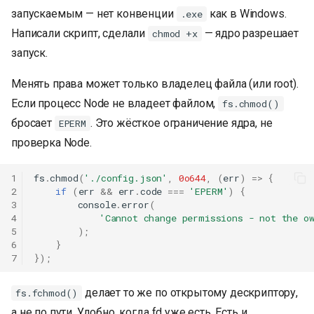
запускаемым — нет конвенции
как в Windows.
.exe
Написали скрипт, сделали
— ядро разрешает
chmod +x
запуск.
Менять права может только владелец файла (или root).
Если процесс Node не владеет файлом,
fs.chmod()
бросает
. Это жёсткое ограничение ядра, не
EPERM
проверка Node.
1
fs
.
chmod
(
'./config.json'
,
0o644
,
(
err
)
=>
{
2
if
(
err
&&
err
.
code
===
'EPERM'
)
{
3
console
.
error
(
4
'Cannot change permissions - not the o
5
);
6
}
7
});
делает то же по открытому дескриптору,
fs.fchmod()
а не по пути. Удобно, когда fd уже есть. Есть и