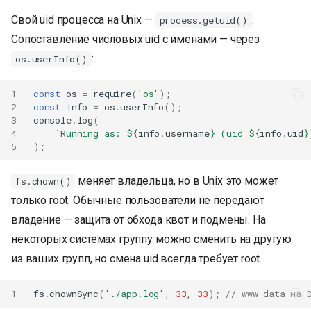
Свой uid процесса на Unix —
.
process.getuid()
Сопоставление числовых uid с именами — через
:
os.userInfo()
1
const
os
=
require
(
'os'
);
2
const
info
=
os
.
userInfo
();
3
console
.
log
(
4
`Running as: 
${
info
.
username
}
 (uid=
${
info
.
uid
}
5
);
меняет владельца, но в Unix это может
fs.chown()
только root. Обычные пользователи не передают
владение — защита от обхода квот и подмены. На
некоторых системах группу можно сменить на другую
из ваших групп, но смена uid всегда требует root.
1
fs
.
chownSync
(
'./app.log'
,
33
,
33
);
// www-data на 