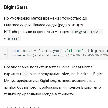
BigIntStats
По умолчанию метки времени с точностью до
миллисекунды. Наносекунды (редко, но для
HFT‑сборок или форензики) — опция
{ bigint: true }
у
:
stat()
1
const
stats
=
fs
.
statSync
(
'./file.txt'
,
{
bigint
:
2
console
.
log
(
stats
.
mtimeNs
);
// 1678901234567890123
Все числовые поля становятся BigInt. Появляются
варианты
с наносекундами. size, ino, blocks — BigInt.
Ns
Минус: арифметика BigInt медленнее, смешивать с
number без явного преобразования нельзя. Включайте
только при реальной нужде в точности.