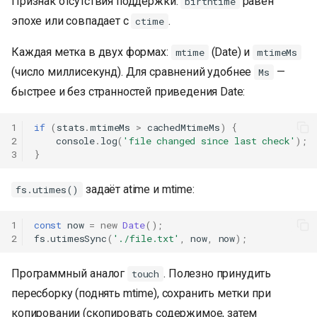
Признак отсутствия поддержки:
равен
birthtime
эпохе или совпадает с
.
ctime
Каждая метка в двух формах:
(Date) и
mtime
mtimeMs
(число миллисекунд). Для сравнений удобнее
—
Ms
быстрее и без странностей приведения Date:
1
if
(
stats
.
mtimeMs
>
cachedMtimeMs
)
{
2
console
.
log
(
'file changed since last check'
);
3
}
задаёт atime и mtime:
fs.utimes()
1
const
now
=
new
Date
();
2
fs
.
utimesSync
(
'./file.txt'
,
now
,
now
);
Программный аналог
. Полезно принудить
touch
пересборку (поднять mtime), сохранить метки при
копировании (скопировать содержимое, затем