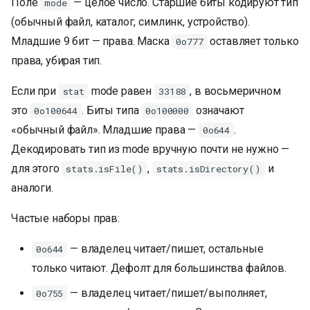
Поле
— целое число. Старшие биты кодируют тип
mode
(обычный файл, каталог, симлинк, устройство).
Младшие 9 бит — права. Маска
оставляет только
0o777
права, убирая тип.
Если при
mode равен
, в восьмеричном
stat
33188
это
. Биты типа
означают
0o100644
0o100000
«обычный файл». Младшие права —
.
0o644
Декодировать тип из mode вручную почти не нужно —
для этого
,
и
stats.isFile()
stats.isDirectory()
аналоги.
Частые наборы прав:
— владелец читает/пишет, остальные
0o644
только читают. Дефолт для большинства файлов.
— владелец читает/пишет/выполняет,
0o755