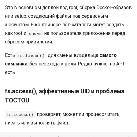
Это в основном деплой под root, сборка Docker‑образов
или setup, создающий файлы под сервисным
аккаунтом. В контейнере лог‑каталоги могут создать
как root и
на пользователя приложения перед
chown
сбросом привилегий.
Есть
для смены владельца
самого
fs.lchown()
симлинка
, без перехода к цели. Редко нужно, но API
есть.
fs.access(), эффективные UID и проблема
TOCTOU
проверяет, может ли процесс читать,
fs.access()
писать или выполнять файл: