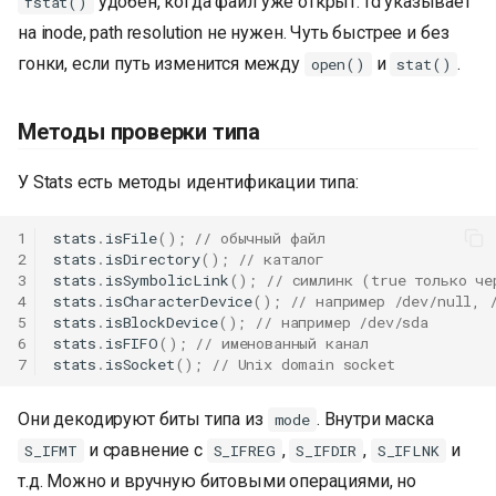
удобен, когда файл уже открыт: fd указывает
fstat()
на inode, path resolution не нужен. Чуть быстрее и без
гонки, если путь изменится между
и
.
open()
stat()
Методы проверки типа
У Stats есть методы идентификации типа:
1
stats
.
isFile
();
// обычный файл
2
stats
.
isDirectory
();
// каталог
3
stats
.
isSymbolicLink
();
// симлинк (true только че
4
stats
.
isCharacterDevice
();
// например /dev/null, 
5
stats
.
isBlockDevice
();
// например /dev/sda
6
stats
.
isFIFO
();
// именованный канал
7
stats
.
isSocket
();
// Unix domain socket
Они декодируют биты типа из
. Внутри маска
mode
К началу
и сравнение с
,
,
и
S_IFMT
S_IFREG
S_IFDIR
S_IFLNK
т.д. Можно и вручную битовыми операциями, но