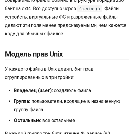
содержимого файла, обычно в структуре порядка 256
байт на ext4. Всё доступно через
. Файлы
fs.stat()
устройств, виртуальные ФС и разреженные файлы
делают эти поля менее предсказуемыми, чем кажется
коду для обычных файлов.
Модель прав Unix
У каждого файла в Unix девять бит прав,
сгруппированных в три тройки:
Владелец (user):
создатель файла
Группа:
пользователи, входящие в назначенную
группу файла
Остальные:
все остальные
В каждой группе три бита:
чтение
®,
запись
(w),