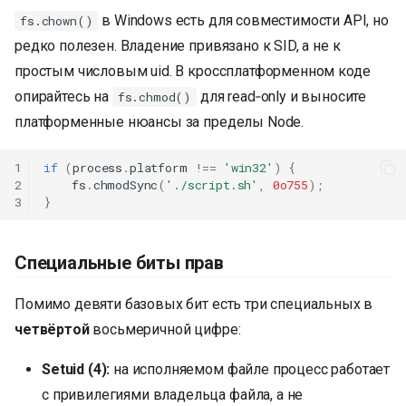
в Windows есть для совместимости API, но
fs.chown()
редко полезен. Владение привязано к SID, а не к
простым числовым uid. В кроссплатформенном коде
опирайтесь на
для read‑only и выносите
fs.chmod()
платформенные нюансы за пределы Node.
1
if
(
process
.
platform
!==
'win32'
)
{
2
fs
.
chmodSync
(
'./script.sh'
,
0o755
);
3
}
Специальные биты прав
Помимо девяти базовых бит есть три специальных в
четвёртой
восьмеричной цифре:
Setuid (4):
на исполняемом файле процесс работает
с привилегиями владельца файла, а не