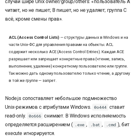
случаи шире Unix owner/group/others: «пользователь A
читает, но не пишет; B пишет, но не удаляет; группа C
всё, кроме смены прав».
ACL (Access Control Lists)
— структуры данных в Windows и на
части Unix‑ФС для управления правами на объекты. ACL
содержит несколько ACE (Access Control Entries). Каждая ACE
разрешает или запрещает конкретные права (чтение, запись,
выполнение, удаление) конкретному пользователю или группе.
Так можно дать одному пользователю только чтение, а другому
в той же группе — запрет.
Node.js сопоставляет небольшое подмножество
Unix‑режимов с атрибутами Windows.
ставит
0o444
read‑only.
снимает. В Windows исполняемость
0o666
определяется расширением (
,
,
), бит
.exe
.bat
.cmd
execute игнорируется.