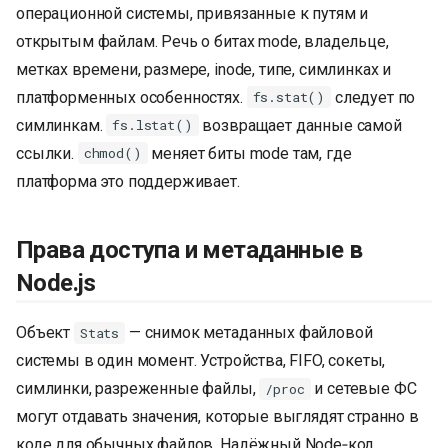
операционной системы, привязанные к путям и
и
открытым файлам. Речь о битах mode, владельце,
я
метках времени, размере, inode, типе, симлинках и
п
платформенных особенностях.
следует по
fs.stat()
о
симлинкам.
возвращает данные самой
fs.lstat()
ссылки.
меняет биты mode там, где
chmod()
и
платформа это поддерживает.
с
к
Права доступа и метаданные в
а
Node.js
Объект
— снимок метаданных файловой
Stats
системы в один момент. Устройства, FIFO, сокеты,
симлинки, разреженные файлы,
и сетевые ФС
/proc
могут отдавать значения, которые выглядят странно в
коде для обычных файлов. Надёжный Node‑код