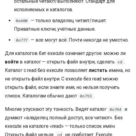
остальные читают/выполняют. Стандарт для
исполняемых и каталогов.
— только владелец читает/пишет.
0o600
Приватные ключи, учётные данные.
— все могут всё. Почти никогда не уместно.
0o777
Для каталогов бит execute означает другое: можно ли
войти
в каталог — открыть файл внутри, сделать
.
cd
Каталог с read без execute позволяет
листать
имена, но
не открыть файл внутри. С execute без read можно
открыть файл, если знаете имя, но нельзя получить
список. Каталогам обычно дают
.
0o755
Многие упускают эту тонкость. Видят каталог
и
0o744
думают «владелец полный доступ, все читают». Без
execute на каталоге «read» — только список имён.
Открыть файл нельзя.
не сработает. Execute
cd