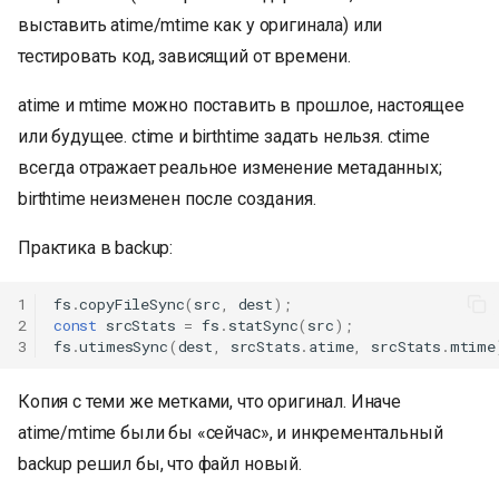
выставить atime/mtime как у оригинала) или
тестировать код, зависящий от времени.
atime и mtime можно поставить в прошлое, настоящее
или будущее. ctime и birthtime задать нельзя. ctime
всегда отражает реальное изменение метаданных;
birthtime неизменен после создания.
Практика в backup:
1
fs
.
copyFileSync
(
src
,
dest
);
2
const
srcStats
=
fs
.
statSync
(
src
);
3
fs
.
utimesSync
(
dest
,
srcStats
.
atime
,
srcStats
.
mtime
Копия с теми же метками, что оригинал. Иначе
atime/mtime были бы «сейчас», и инкрементальный
backup решил бы, что файл новый.