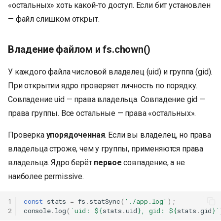
«остальных» хоть какой‑то доступ. Если бит установлен
— файл слишком открыт.
Владение файлом и fs.chown()
У каждого файла числовой владелец (uid) и группа (gid).
При открытии ядро проверяет личность по порядку.
Совпадение uid — права владельца. Совпадение gid —
права группы. Все остальные — права «остальных».
Проверка
упорядоченная
. Если вы владелец, но права
владельца строже, чем у группы, применяются права
владельца. Ядро берёт
первое
совпадение, а не
наиболее permissive.
1
const
stats
=
fs
.
statSync
(
'./app.log'
);
2
console
.
log
(
`uid: 
${
stats
.
uid
}
, gid: 
${
stats
.
gid
}
`