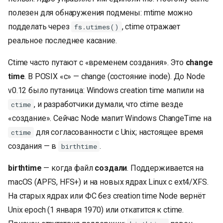
полезен для обнаружения подмены: mtime можно
подделать через
, ctime отражает
fs.utimes()
реальное последнее касание.
Ctime часто путают с «временем создания». Это
change
time
. В POSIX «c» — change (состояние inode). До Node
v0.12 было путаница: Windows creation time мапили на
, и разработчики думали, что ctime везде
ctime
«создание». Сейчас Node мапит Windows ChangeTime на
для согласованности с Unix; настоящее время
ctime
создания — в
.
birthtime
birthtime
— когда файл
создали
. Поддерживается на
macOS (APFS, HFS+) и на новых ядрах Linux с ext4/XFS.
На старых ядрах или ФС без creation time Node вернёт
Unix epoch (1 января 1970) или откатится к ctime.