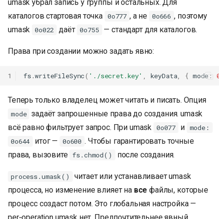
umask убрал запись у группы и остальных. Для
каталогов стартовая точка
, а не
, поэтому
0o777
0o666
umask
даёт
— стандарт для каталогов.
0o022
0o755
Права при создании можно задать явно:
1
fs
.
writeFileSync
(
'./secret.key'
,
keyData
,
{
mode
:
Теперь только владелец может читать и писать. Опция
задаёт запрошенные права до создания. umask
mode
всё равно фильтрует запрос. При umask
и
0o077
mode:
итог —
. Чтобы гарантировать точные
0o644
0o600
права, вызовите
после создания.
fs.chmod()
читает или устанавливает umask
process.umask()
процесса, но изменение влияет на
все
файлы, которые
процесс создаст потом. Это глобальная настройка —
per‑operation umask нет. Предпочтительнее явный