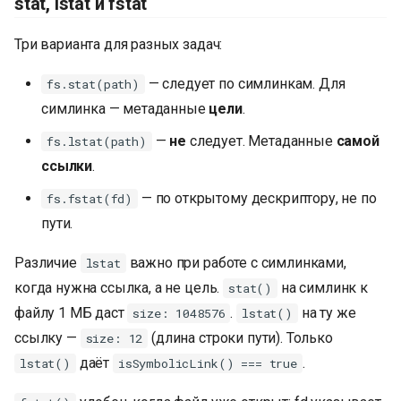
stat, lstat и fstat
Три варианта для разных задач:
— следует по симлинкам. Для
fs.stat(path)
симлинка — метаданные
цели
.
—
не
следует. Метаданные
самой
fs.lstat(path)
ссылки
.
— по открытому дескриптору, не по
fs.fstat(fd)
пути.
Различие
важно при работе с симлинками,
lstat
когда нужна ссылка, а не цель.
на симлинк к
stat()
файлу 1 МБ даст
.
на ту же
size: 1048576
lstat()
ссылку —
(длина строки пути). Только
size: 12
даёт
.
lstat()
isSymbolicLink() === true