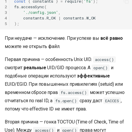
1
const
{
constants
}
=
require
(
'fs'
);
2
fs
.
accessSync
(
3
'./config.json'
,
4
constants
.
R_OK
|
constants
.
W_OK
5
);
При неудаче — исключение. При успехе вы
всё равно
можете не открыть файл.
Первая причина — особенность Unix UID.
access()
смотрит
реальные
UID/GID процесса. А
и
open()
подобные операции используют
эффективные
EUID/EGID. При повышенных привилегиях (setuid) или
временном сбросе прав
может успешно
fs.access()
отчитаться по real ID, а
сразу даст
,
fs.open()
EACCES
потому что effective ID не имеет прав.
Вторая причина — гонка TOCTOU (Time of Check, Time of
Use). Между
и
права могут
access()
open()