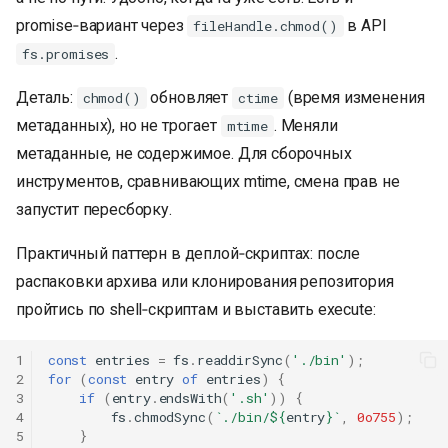
promise‑вариант через
в API
fileHandle.chmod()
.
fs.promises
Деталь:
обновляет
(время изменения
chmod()
ctime
метаданных), но не трогает
. Меняли
mtime
метаданные, не содержимое. Для сборочных
инструментов, сравнивающих mtime, смена прав не
запустит пересборку.
Практичный паттерн в деплой‑скриптах: после
распаковки архива или клонирования репозитория
пройтись по shell‑скриптам и выставить execute:
1
const
entries
=
fs
.
readdirSync
(
'./bin'
);
2
for
(
const
entry
of
entries
)
{
3
if
(
entry
.
endsWith
(
'.sh'
))
{
4
fs
.
chmodSync
(
`./bin/
${
entry
}
`
,
0o755
);
5
}