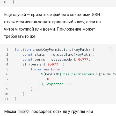
6
}
Ещё случай — приватные файлы с секретами. SSH
откажется использовать приватный ключ, если он
читаем группой или всеми. Приложение может
требовать то же:
 1
function
checkKeyPermissions
(
keyPath
)
{
 2
const
stats
=
fs
.
statSync
(
keyPath
);
 3
const
perms
=
stats
.
mode
&
0o777
;
 4
if
(
perms
&
0o077
)
{
 5
throw
new
Error
(
 6
`
${
keyPath
}
 has permissions 
${
perms
.
t
 7
8
 8
)
}
, expected 0600`
 9
);
10
}
11
}
Маска
проверяет, есть ли у группы или
0o077