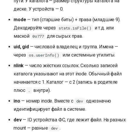
пути. У каталога — размер структуры каталога на
диске. У устройств — 0.
mode
— тип (старшие биты) + права (младшие 9).
Декодируйте через
и т.д. или
stats.isFile()
маской
для сырых прав.
0o777
uid, gid
— числовой владелец и группа. Имена —
через
или системные утилиты.
os.userInfo()
nlink
— число жёстких ссылок. Сколько записей
каталога указывают на этот inode. Обычный файл
начинается с 1. Каталог — с 2 (запись в родителе
плюс
внутри).
.
ino
— номер inode. Вместе с
однозначно
dev
идентифицирует файл в системе.
dev
— ID устройства ФС, где лежит файл. На разных
mount — разные
.
dev