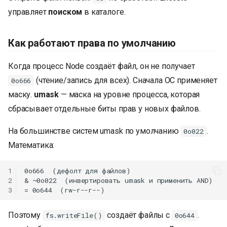
управляет
поиском
в каталоге.
Как работают права по умолчанию
Когда процесс Node создаёт файл, он не получает
(чтение/запись для всех). Сначала ОС применяет
0o666
маску.
umask
— маска на уровне процесса, которая
сбрасывает отдельные биты прав у новых файлов.
На большинстве систем umask по умолчанию
.
0o022
Математика:
1
0o666  (дефолт для файлов)

2
& ~0o022  (инвертировать umask и применить AND)

3
Поэтому
создаёт файлы с
.
fs.writeFile()
0o644