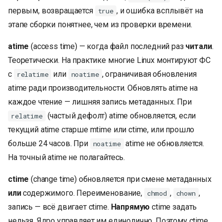
первым, возвращается
, и ошибка всплывёт на
true
этапе сборки понятнее, чем из проверки времени.
atime
(access time) — когда файл последний раз
читали
.
Теоретически. На практике многие Linux монтируют ФС
с
или
, ограничивая обновления
relatime
noatime
atime ради производительности. Обновлять atime на
каждое чтение — лишняя запись метаданных. При
(частый дефолт) atime обновляется, если
relatime
текущий atime старше mtime или ctime, или прошло
больше 24 часов. При
atime не обновляется.
noatime
На точный atime не полагайтесь.
ctime
(change time) обновляется при смене метаданных
или
содержимого. Переименование,
,
,
chmod
chown
запись — всё двигает ctime.
Напрямую
ctime задать
нельзя. Ядро управляет им единолично. Поэтому ctime