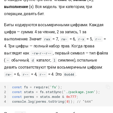
выполнение
(x). Вся модель: три категории, три
операции, девять бит.
Биты кодируются восьмеричными цифрами. Каждая
цифра — сумма: 4 за чтение, 2 за запись, 1 за
выполнение. Значит
= 7,
= 6,
= 5,
=
rwx
rw-
r-x
r--
4. Три цифры — полный набор прав. Когда права
выглядят как
, первый символ — тип файла
-rw-r--r--
(
обычный,
каталог,
симлинк), остальные
-
d
l
девять соответствуют трём восьмеричным цифрам:
= 6,
= 4,
= 4. Это
.
rw-
r--
r--
0o644
1
const
fs
=
require
(
'fs'
);
2
const
stats
=
fs
.
statSync
(
'./package.json'
);
3
const
perms
=
stats
.
mode
&
0o777
;
4
console
.
log
(
perms
.
toString
(
8
));
// "644"