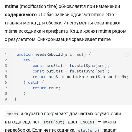
mtime
(modification time) обновляется при изменении
содержимого
. Любая запись сдвигает mtime. Это
главная метка для сборки. Инструменты сравнивают
mtime исходника и артефакта. Кэши хранят mtime рядом
с результатом. Синхронизация сравнивает mtime.
1
function
needsRebuild
(
src
,
out
)
{
2
try
{
3
const
srcStat
=
fs
.
statSync
(
src
);
4
const
outStat
=
fs
.
statSync
(
out
);
5
return
srcStat
.
mtimeMs
>
outStat
.
mtimeMs
;
6
}
catch
{
7
return
true
;
8
}
9
}
аккуратно покрывает два частых случая: если
catch
выхода ещё нет,
даёт
— нужна
stat(out)
ENOENT
пересборка. Если нет исходника,
падает
stat(src)