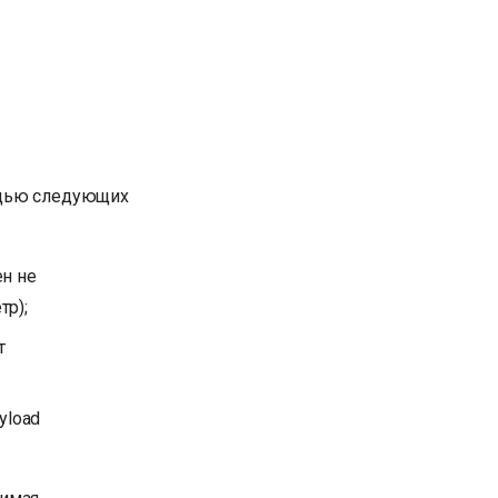
ощью следующих
ен не
тр);
т
yload