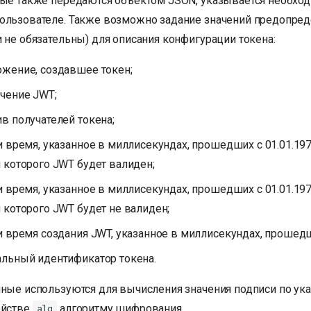
рые также передаются объектом JSON, указывается необхо
ользователе. Также возможно задание значений предопре
 не обязательны) для описания конфигурации токена:
ожение, создавшее токен;
ачение JWT;
ив получателей токена;
 и время, указанное в миллисекундах, прошедших с 01.01.197
 которого JWT будет валиден;
 и время, указанное в миллисекундах, прошедших с 01.01.197
 которого JWT будет не валиден;
 и время создания JWT, указанное в миллисекундах, прошедши
альный идентификатор токена.
нные используются для вычисления значения подписи по ук
ойстве
алгоритму шифрования.
alg