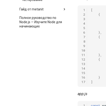
Гайд от metanit
 1
[
 2
{
Полное руководство по
 3
Node.js — Изучите Node для
 4
начинающих
 5
 6
},
 7
{
 8
 9
10
11
},
12
{
13
14
15
16
}
17
]
app.js
 1
const
ex