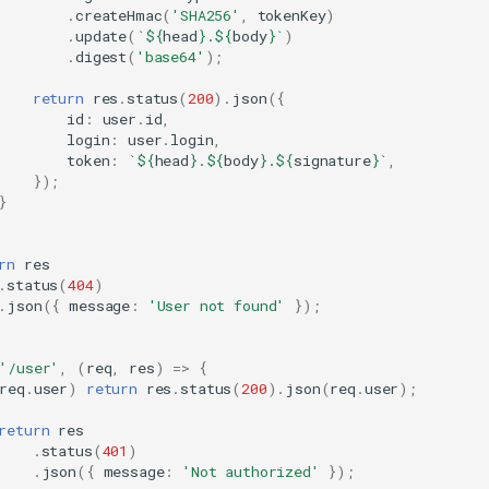
.
createHmac
(
'SHA256'
,
tokenKey
)
.
update
(
`
${
head
}
.
${
body
}
`
)
.
digest
(
'base64'
);
return
res
.
status
(
200
).
json
({
id
:
user
.
id
,
login
:
user
.
login
,
token
:
`
${
head
}
.
${
body
}
.
${
signature
}
`
,
});
}
rn
res
.
status
(
404
)
.
json
({
message
:
'User not found'
});
'/user'
,
(
req
,
res
)
=>
{
req
.
user
)
return
res
.
status
(
200
).
json
(
req
.
user
);
return
res
.
status
(
401
)
.
json
({
message
:
'Not authorized'
});