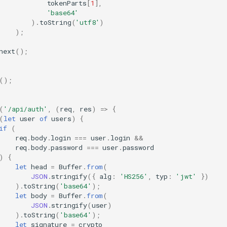
tokenParts
[
1
],
'base64'
).
toString
(
'utf8'
)
);
next
();
();
(
'/api/auth'
,
(
req
,
res
)
=>
{
(
let
user
of
users
)
{
if
(
req
.
body
.
login
===
user
.
login
&&
req
.
body
.
password
===
user
.
password
)
{
let
head
=
Buffer
.
from
(
JSON
.
stringify
({
alg
:
'HS256'
,
typ
:
'jwt'
})
).
toString
(
'base64'
);
let
body
=
Buffer
.
from
(
JSON
.
stringify
(
user
)
).
toString
(
'base64'
);
let
signature
=
crypto