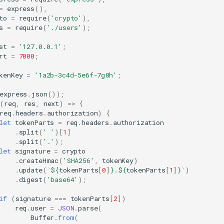
=
express
(),
to
=
require
(
'crypto'
),
s
=
require
(
'./users'
);
st
=
'127.0.0.1'
;
rt
=
7000
;
kenKey
=
'1a2b-3c4d-5e6f-7g8h'
;
express
.
json
());
(
req
,
res
,
next
)
=>
{
req
.
headers
.
authorization
)
{
let
tokenParts
=
req
.
headers
.
authorization
.
split
(
' '
)[
1
]
.
split
(
'.'
);
let
signature
=
crypto
.
createHmac
(
'SHA256'
,
tokenKey
)
.
update
(
`
${
tokenParts
[
0
]
}
.
${
tokenParts
[
1
]
}
`
)
.
digest
(
'base64'
);
if
(
signature
===
tokenParts
[
2
])
req
.
user
=
JSON
.
parse
(
Buffer
.
from
(