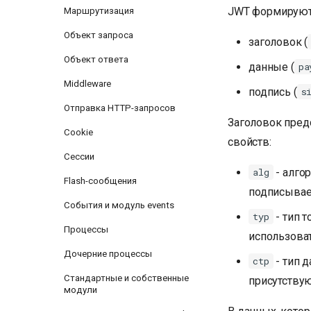
JWT формируют 
Маршрутизация
Объект запроса
заголовок (
Объект ответа
данные (
pa
Middleware
подпись (
s
Отправка HTTP-запросов
Заголовок пред
Cookie
свойств:
Сессии
- алго
alg
Flash-сообщения
подписывае
События и модуль events
- тип 
typ
Процессы
использоват
Дочерние процессы
- тип 
ctp
Стандартные и собственные
присутству
модули