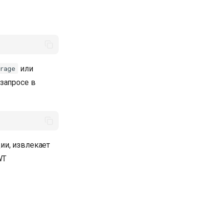
или
rage
 запросе в
ии, извлекает
WT