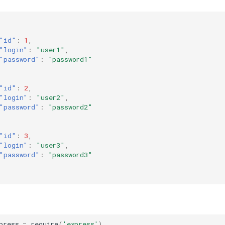
"id"
:
1
,
"login"
:
"user1"
,
"password"
:
"password1"
"id"
:
2
,
"login"
:
"user2"
,
"password"
:
"password2"
"id"
:
3
,
"login"
:
"user3"
,
"password"
:
"password3"
press
=
require
(
'express'
),