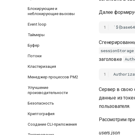
Блокирующие и
Далее формируе
неблокирующие вызовы
Event loop
1
Таймеры
Сгенерированны
Буфер
sessionStorage
Потоки
заголовке
Auth
Кластеризация
1
Менеджер процессов PM2
Улучшение
Сервер в свою 
производительности
данные из токен
Безопасность
пользователя.
Криптография
Рассмотрим при
Создание CLI-приложения
users.json
Тестирование