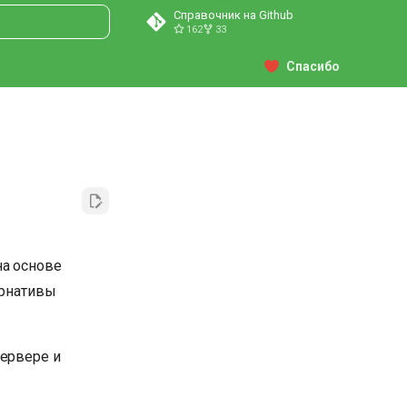
Справочник на Github
162
33
ция поиска
Спасибо
на основе
ернативы
сервере и