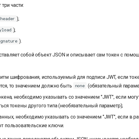
три части:
);
header
);
yload
).
ignature
ставляет собой объект JSON и описывает сам токен с пом
ритм шифрования, используемый для подписи JWT, если ток
тся, то значением должно быть
(обязательный параме
none
токена, необходимо указывать со значением "JWT", если могу
ься токены другого типа (необязательный параметр);
данных, необходимо указывать со значением "JWT", если в pa
ют пользовательские ключи.