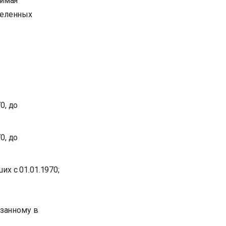
димая
деленных
0, до
0, до
х с 01.01.1970;
азанному в