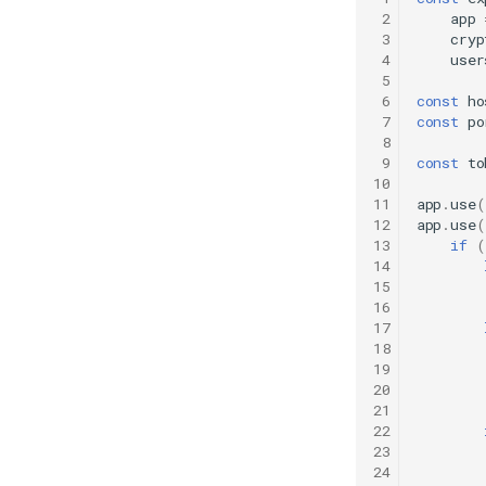
 2
app
 3
cryp
 4
user
 5
 6
const
ho
 7
const
po
 8
 9
const
to
10
11
app
.
use
(
12
app
.
use
(
13
if
(
14
15
16
17
18
19
20
21
22
23
24