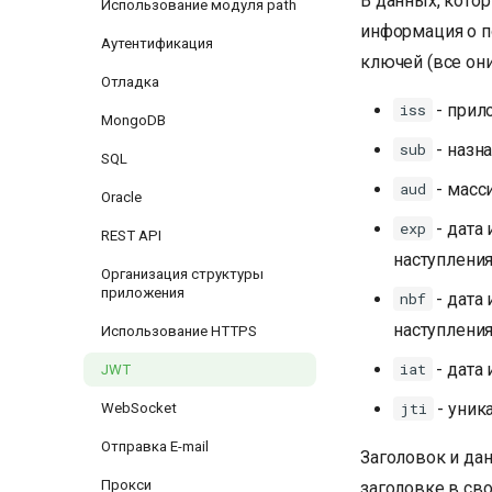
В данных, кото
Использование модуля path
информация о п
Аутентификация
ключей (все они
Отладка
- прил
iss
MongoDB
- назн
sub
SQL
- масс
aud
Oracle
- дата
exp
REST API
наступления
Организация структуры
приложения
- дата
nbf
наступления
Использование HTTPS
- дата
iat
JWT
- уник
jti
WebSocket
Отправка E-mail
Заголовок и да
Прокси
заголовке в св