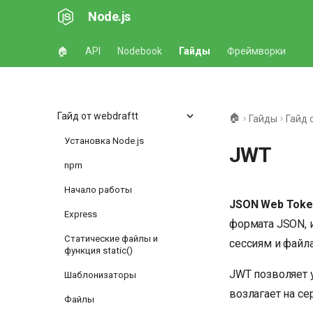
Node.js
🏠
API
Nodebook
Гайды
Фреймворки
Гайд от webdraftt
🏠
Гайды
Гайд 
Установка Node.js
JWT
npm
Начало работы
JSON Web Toke
Express
формата JSON, и
Статические файлы и
сессиям и файла
функция static()
JWT позволяет 
Шаблонизаторы
возлагает на се
Файлы