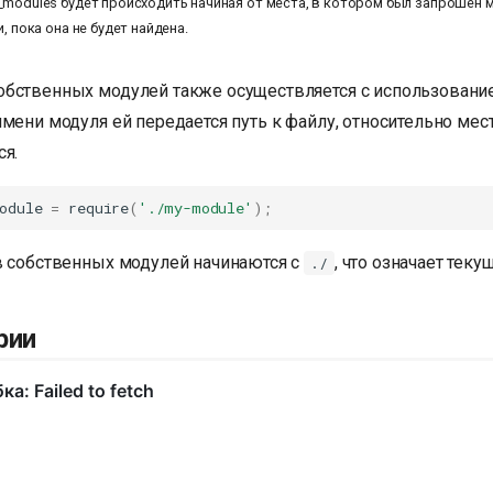
modules будет происходить начиная от места, в котором был запрошен м
, пока она не будет найдена.
бственных модулей также осуществляется с использован
мени модуля ей передается путь к файлу, относительно мест
ся.
odule
=
require
(
'./my-module'
);
в собственных модулей начинаются с
, что означает теку
./
рии