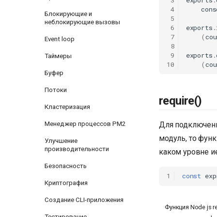
 4
cons
Блокирующие и
 5
неблокирующие вызовы
 6
exports
.
 7
(
cou
Event loop
 8
 9
exports
.
Таймеры
10
(
cou
Буфер
Потоки
require()
Кластеризация
Для подключени
Менеджер процессов PM2
модуль, то функ
Улучшение
производительности
каком уровне и
Безопасность
1
const
exp
Криптография
Создание CLI-приложения
Функция Node js r
Тестирование