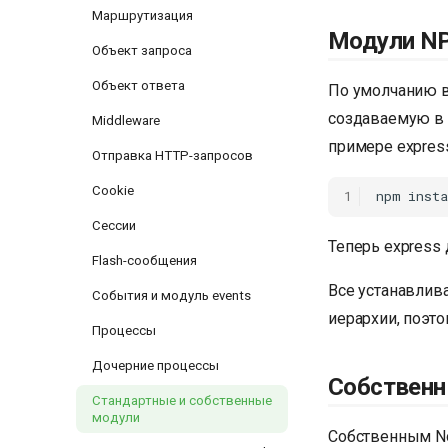
Маршрутизация
Модули N
Объект запроса
Объект ответа
По умолчанию в
создаваемую в 
Middleware
примере expres
Отправка HTTP-запросов
Cookie
1
Сессии
Теперь express
Flash-сообщения
Все устанавлив
События и модуль events
иерархии, поэто
Процессы
Дочерние процессы
Собственн
Стандартные и собственные
модули
Собственным No