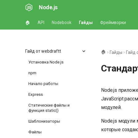
Node.js
🏠
API
Nodebook
Гайды
Фреймворки
Гайд от webdraftt
🏠
Гайды
Гайд 
Установка Node.js
Стандар
npm
Начало работы
Node.js прилож
Express
JavaScript расс
Статические файлы и
модулей.
функция static()
Node.js модули
Шаблонизаторы
которые создаю
Файлы