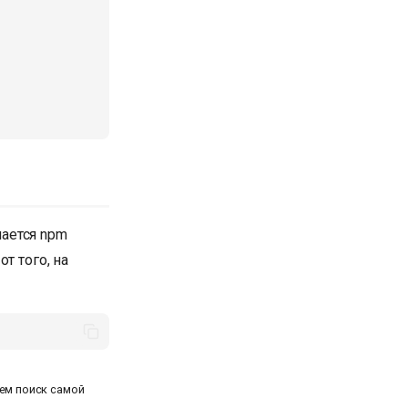
чается npm
т того, на
чем поиск самой