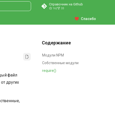
Справочник на Github
162
33
ция поиска
Спасибо
Содержание
Модули NPM
Собственные модули
require()
ждый файл
 от других
бственные,