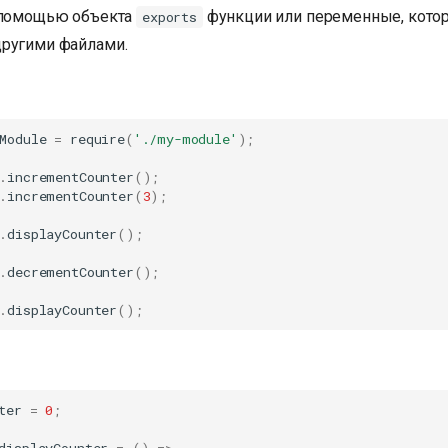
 помощью объекта
функции или переменные, кото
exports
ругими файлами.
Module
=
require
(
'./my-module'
);
.
incrementCounter
();
.
incrementCounter
(
3
);
.
displayCounter
();
.
decrementCounter
();
.
displayCounter
();
ter
=
0
;
displayCounter
=
()
=>