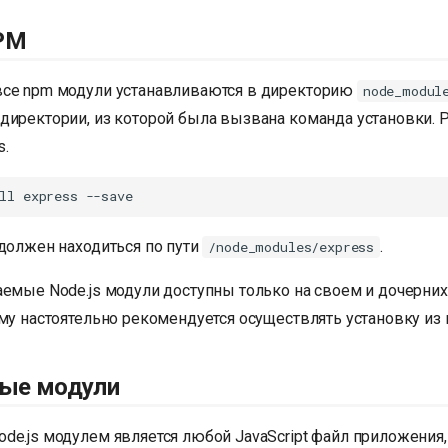
PM
се npm модули устанавливаются в директорию
node_modul
директории, из которой была вызвана команда установки. 
s.
 должен находиться по пути
.
/node_modules/express
аемые Node.js модули доступны только на своем и дочерних
му настоятельно рекомендуется осуществлять установку из 
ые модули
de.js модулем является любой JavaScript файл приложения