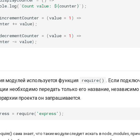
ole
.
log
(
`Count value: 
${
counter
}
`
);
incrementCounter
=
(
value
=
1
)
=>
nter
+=
value
);
decrementCounter
=
(
value
=
1
)
=>
nter
-=
value
);
я модулей используется функция
. Если подклю
require()
ции необходимо передать только его название, независимо о
ерархии проекта он запрашивается.
ress
=
require
(
'express'
);
equire() сама знает, что такие модули следует искать в node_modules, при