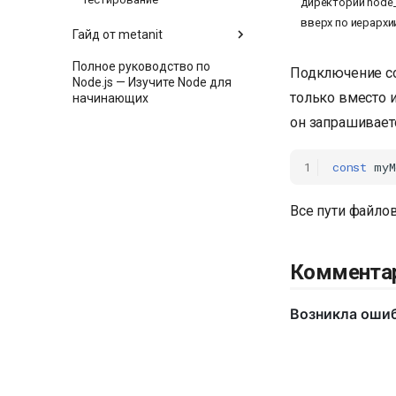
директории node_
вверх по иерархии
Гайд от metanit
Полное руководство по
Подключение со
Node.js — Изучите Node для
только вместо и
начинающих
он запрашивает
1
const
myM
Все пути файло
Коммента