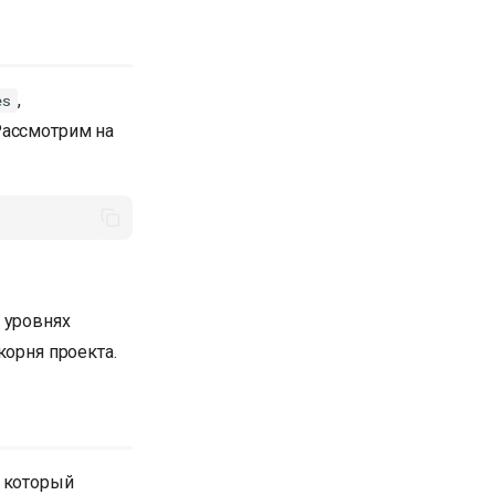
,
es
Рассмотрим на
 уровнях
корня проекта.
, который