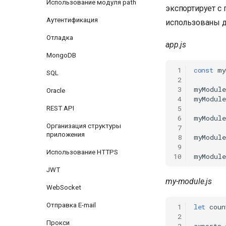
Использование модуля path
экспортирует с
Аутентификация
использованы д
Отладка
app.js
MongoDB
 1
const
my
SQL
 2
 3
myModule
Oracle
 4
myModule
 5
REST API
 6
myModule
Организация структуры
 7
приложения
 8
myModule
 9
Использование HTTPS
10
myModule
JWT
my-module.js
WebSocket
Отправка E-mail
 1
let
coun
 2
Прокси
 3
exports
.