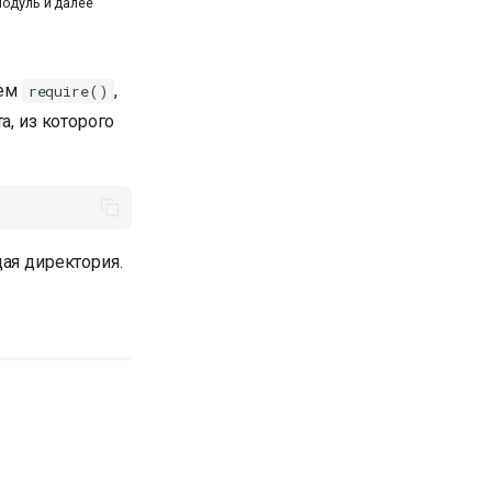
одуль и далее
ием
,
require()
а, из которого
щая директория.