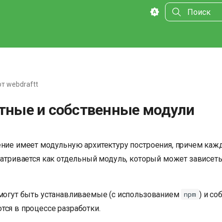
Инициализа
от webdraftt
тные и собственные модули
ение имеет модульную архитектуру построения, причем ка
матривается как отдельный модуль, который может зависеть
 могут быть устанавливаемые (с использованием
) и со
npm
тся в процессе разработки.