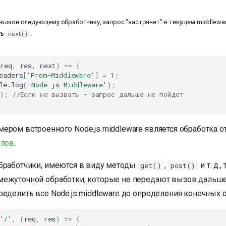
 вызов следующему обработчику, запрос "застрянет" в текущем middlewar
ть
.
next()
(
req
,
res
,
next
)
=>
{
eaders
[
'From-Middleware'
]
=
1
;
le
.
log
(
'Node js Middleware'
);
);
//Если не вызвать - запрос дальше не пойдет
ером встроенного Node.js middleware является обработка о
йлов
.
бработчики, имеются в виду методы
,
и т. д.
get()
post()
ежуточной обработки, которые не передают вызов дальше
ределить все Node.js middleware до определения конечных 
'/'
,
(
req
,
res
)
=>
{