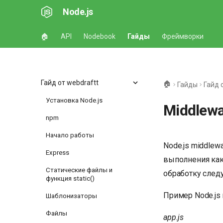
Node.js
🏠
API
Nodebook
Гайды
Фреймворки
Гайд от webdraftt
🏠
Гайды
Гайд 
Установка Node.js
Middlew
npm
Начало работы
Node.js middlew
Express
выполнения как
Статические файлы и
обработку след
функция static()
Пример Node.js 
Шаблонизаторы
Файлы
app.js