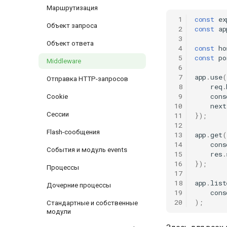
Маршрутизация
 1
const
ex
Объект запроса
 2
const
ap
 3
Объект ответа
 4
const
ho
 5
const
po
Middleware
 6
 7
app
.
use
(
Отправка HTTP-запросов
 8
req
.
 9
cons
Cookie
10
next
Сессии
11
});
12
Flash-сообщения
13
app
.
get
(
14
cons
События и модуль events
15
res
.
16
});
Процессы
17
18
app
.
list
Дочерние процессы
19
cons
20
);
Стандартные и собственные
модули