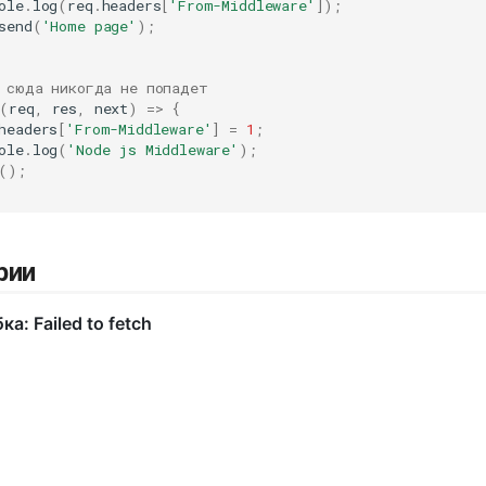
ole
.
log
(
req
.
headers
[
'From-Middleware'
]);
send
(
'Home page'
);
 сюда никогда не попадет
(
req
,
res
,
next
)
=>
{
headers
[
'From-Middleware'
]
=
1
;
ole
.
log
(
'Node js Middleware'
);
();
рии