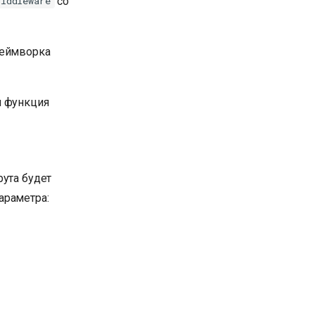
со
Middleware
еймворка
я функция
рута будет
араметра: