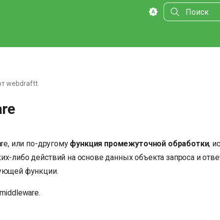
Инициализа
от webdraftt
are
are, или по-другому
функция промежуточной обработки
, и
их-либо действий на основе данных объекта запроса и отве
ующей функции.
middleware.