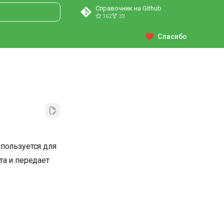
Справочник на Github
162
33
ция поиска
Спасибо
спользуется для
та и передает