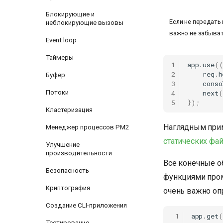
Блокирующие и
Если не передать
неблокирующие вызовы
важно не забыва
Event loop
Таймеры
1
app
.
use
(
2
req
.
h
Буфер
3
conso
4
next
(
Потоки
5
});
Кластеризация
Наглядным прим
Менеджер процессов PM2
статических фа
Улучшение
производительности
Все конечные о
Безопасность
функциями пром
Криптография
очень важно оп
Создание CLI-приложения
 1
app
.
get
(
Тестирование