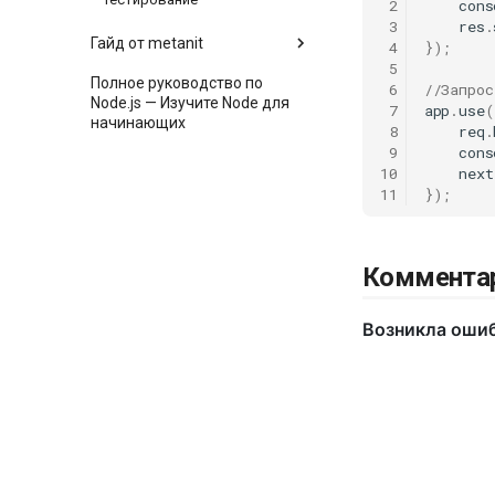
 2
cons
 3
res
.
Гайд от metanit
 4
});
 5
Полное руководство по
 6
//Запрос
Node.js — Изучите Node для
 7
app
.
use
(
начинающих
 8
req
.
 9
cons
10
next
11
});
Коммента