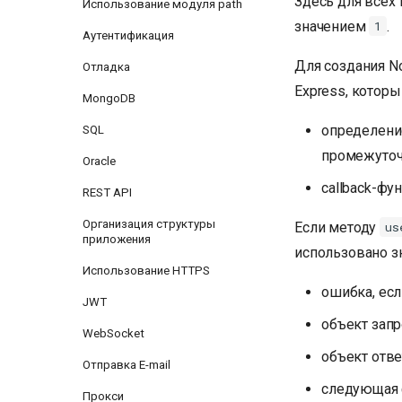
Здесь для всех
Использование модуля path
значением
.
1
Аутентификация
Для создания No
Отладка
Express, которы
MongoDB
определени
SQL
промежуточ
Oracle
callback-ф
REST API
Организация структуры
Если методу
us
приложения
использовано з
Использование HTTPS
ошибка, есл
JWT
объект запр
WebSocket
объект отве
Отправка E-mail
следующая 
Прокси