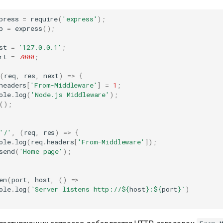
press
=
require
(
'express'
);
p
=
express
();
st
=
'127.0.0.1'
;
rt
=
7000
;
(
req
,
res
,
next
)
=>
{
headers
[
'From-Middleware'
]
=
1
;
ole
.
log
(
'Node.js Middleware'
);
();
'/'
,
(
req
,
res
)
=>
{
ole
.
log
(
req
.
headers
[
'From-Middleware'
]);
send
(
'Home page'
);
en
(
port
,
host
,
()
=>
ole
.
log
(
`Server listens http://
${
host
}
:
${
port
}
`
)