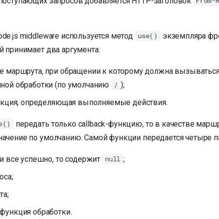
 поступающих запросов добавляется HTTP-заголовок
From-
de.js middleware используется метод
экземпляра фр
use()
й принимает два аргумента:
е маршрута, при обращении к которому должна вызыватьс
ной обработки (по умолчанию
);
/
ункция, определяющая выполняемые действия.
передать только callback-функцию, то в качестве марш
e()
начение по умолчанию. Самой функции передается четыре п
и все успешно, то содержит
;
null
оса;
та;
функция обработки.