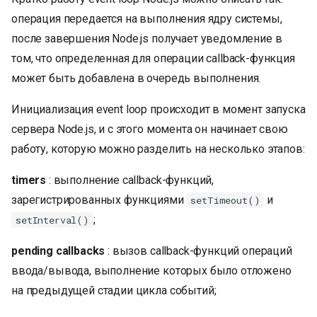
и
операция передается на выполнения ядру системы,
я
после завершения Node.js получает уведомление в
том, что определенная для операции callback-функция
п
может быть добавлена в очередь выполнения.
о
Инициализация event loop происходит в момент запуска
и
сервера Node.js, и с этого момента он начинает свою
с
работу, которую можно разделить на несколько этапов:
к
timers
: выполнение callback-функций,
а
зарегистрированных функциями
и
setTimeout()
;
setInterval()
pending callbacks
: вызов callback-функций операций
ввода/вывода, выполнение которых было отложено
на предыдущей стадии цикла событий;