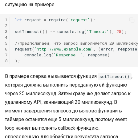
ситуацию на примере.
1
let
request
=
require
(
'request'
);
2
3
setTimeout
(()
=>
console
.
log
(
'Timeout'
),
25
);
4
5
//предполагаем, что запрос выполняется 20 миллисек
6
request
(
'http://www.example.com'
,
(
error
,
response
7
console
.
log
(
'Response: '
,
response
)
8
);
В примере сперва вызывается функция
,
setTimeout()
которая должна выполнить переданную ей функцию
через 25 миллисекунд. Затем сразу же делает запрос к
удаленному API, занимающий 20 миллисекунд. В
момент завершения запроса до вызова функции в
таймере останется еще 5 миллисекунд, поэтому event
loop начнет выполнять callback-функцию,
определенную для обработки результата запроса,