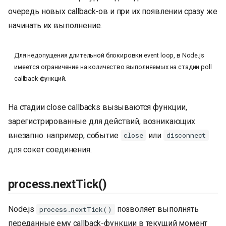
очередь новых callback-ов и при их появлении сразу же
начинать их выполнение.
Для недопущения длительной блокировки event loop, в Node.js
имеется ограничение на количество выполняемых на стадии poll
callback-функций.
На стадии close callbacks вызываются функции,
зарегистрированные для действий, возникающих
внезапно. например, событие
или
close
disconnect
для сокет соединения.
process.nextTick()
Node.js
позволяет выполнять
process.nextTick()
переданные ему callback-функции в текущий момент