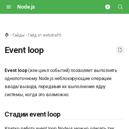
Node.js
И
н
🏠
Гайды
Гайд от webdraftt
и
Event loop
ц
и
Event loop
(или цикл событий) позволяет выполнять
а
однопоточному Node.js неблокирующие операции
л
ввода/вывода, передавая их выполнение ядру
и
системы, когда это возможно.
з
а
Стадии event loop
ц
Кратко работу event loop Node.js можно описать так: