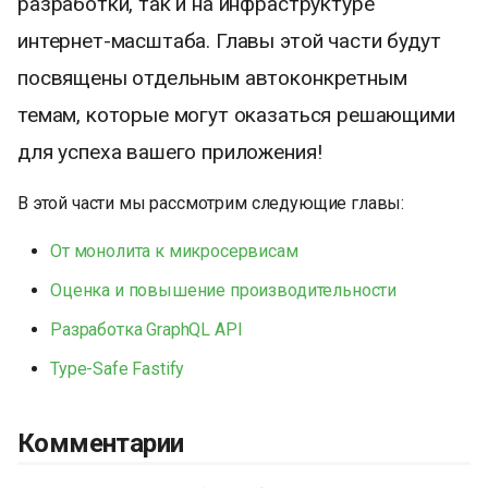
разработки, так и на инфраструктуре
и
интернет-масштаба. Главы этой части будут
я
посвящены отдельным автоконкретным
п
темам, которые могут оказаться решающими
о
для успеха вашего приложения!
и
В этой части мы рассмотрим следующие главы:
с
От монолита к микросервисам
к
Оценка и повышение производительности
а
Разработка GraphQL API
Type-Safe Fastify
Комментарии