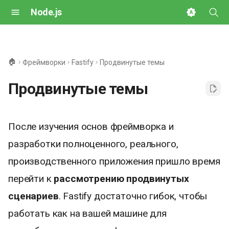
Node.js
И
н
🏠
Фреймворки
Fastify
Продвинутые темы
и
Продвинутые темы
ц
и
После изучения основ фреймворка и
а
разработки полноценного, реального,
л
производственного приложения пришло время
и
перейти к
рассмотрению продвинутых
з
сценариев
. Fastify достаточно гибок, чтобы
а
работать как на вашей машине для
ц