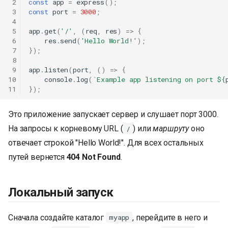
 2
const
app
=
express
();
и
 3
const
port
=
3000
;
 4
я
 5
app
.
get
(
'/'
,
(
req
,
res
)
=>
{
 6
res
.
send
(
'Hello World!'
);
п
 7
});
 8
о
 9
app
.
listen
(
port
,
()
=>
{
10
console
.
log
(
`Example app listening on port 
${
и
11
});
с
Это приложение запускает сервер и слушает порт 3000.
к
На запросы к корневому URL (
) или
маршруту
оно
/
а
отвечает строкой "Hello World!". Для всех остальных
путей вернется
404 Not Found
.
Локальный запуск
Сначала создайте каталог
, перейдите в него и
myapp