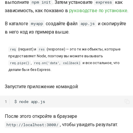
выполните
. Затем установите
как
npm init
express
зависимость, как показано в
руководстве по установке
.
В каталоге
создайте файл
и скопируйте
myapp
app.js
в него код из примера выше.
(request) и
(response) — это те же объекты, которые
req
res
предоставляет Node, поэтому вы можете вызывать
,
и все остальное, что
req.pipe()
req.on('data', callback)
делали бы и без Express.
Запустите приложение командой:
1
$
node
После этого откройте в браузере
, чтобы увидеть результат.
http://localhost:3000/