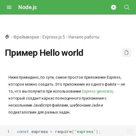
Node.js
И
н
🏠
Фреймворки
Express.js 5
Начало работы
и
Пример Hello world
ц
и
а
Ниже приведено, по сути, самое простое приложение Express,
которое можно создать. Это приложение из одного файла —
не
л
то, что вы получите при использовании
Express generator
,
и
который создает каркас полноценного приложения с
несколькими JavaScript-файлами, шаблонами Jade и
з
подкаталогами для разных задач.
а
ц
 1
const
express
=
require
(
'express'
);