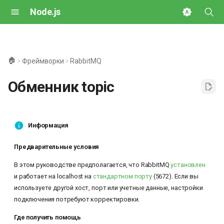
Node.js
И
н
🏠
Фреймворки
RabbitMQ
и
Обменник topic
ц
и
а
Информация
л
Предварительные условия
и
В этом руководстве предполагается, что RabbitMQ
установлен
и работает на localhost на
стандартном порту
(5672). Если вы
з
используете другой хост, порт или учетные данные, настройки
а
подключения потребуют корректировки.
ц
Где получить помощь