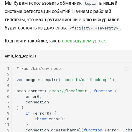
Мы будем использовать обменник
в нашей
topic
системе регистрации событий. Начнем с рабочей
гипотезы, что маршрутизационные ключи журналов
будут состоять из двух слов:
.
<facility>.<severity>
Код почти такой же, как в
предыдущем уроке
.
emit_log_topic.js
 1
#!/usr/bin/env node
 2
 3
var
amqp
=
require
(
'amqplib/callback_api'
);
 4
 5
amqp
.
connect
(
'amqp://localhost'
,
function
(
 6
error0
,
 7
connection
 8
)
{
 9
if
(
error0
)
{
10
throw
error0
;
11
}
12
connection
.
createChannel
(
function
(
error1
,
ch