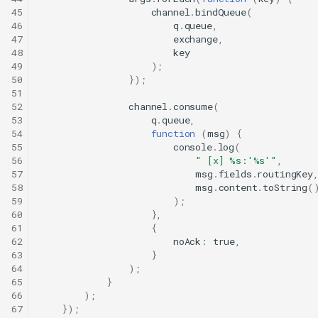
45
channel
.
bindQueue
(
46
q
.
queue
,
47
exchange
,
48
key
49
);
50
});
51
52
channel
.
consume
(
53
q
.
queue
,
54
function
(
msg
)
{
55
console
.
log
(
56
" [x] %s:'%s'"
,
57
msg
.
fields
.
routingKey
58
msg
.
content
.
toString
(
59
);
60
},
61
{
62
noAck
:
true
,
63
}
64
);
65
}
66
);
67
});