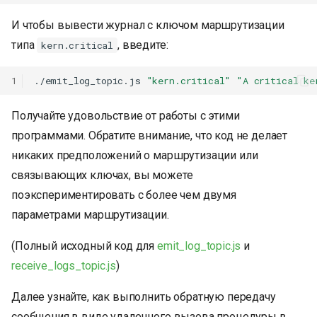
И чтобы вывести журнал с ключом маршрутизации
типа
, введите:
kern.critical
1
./emit_log_topic.js
"kern.critical"
"A critical ke
Получайте удовольствие от работы с этими
программами. Обратите внимание, что код не делает
никаких предположений о маршрутизации или
связывающих ключах, вы можете
поэкспериментировать с более чем двумя
параметрами маршрутизации.
(Полный исходный код для
emit_log_topic.js
и
receive_logs_topic.js
)
Далее узнайте, как выполнить обратную передачу
сообщения в виде удаленного вызова процедуры в