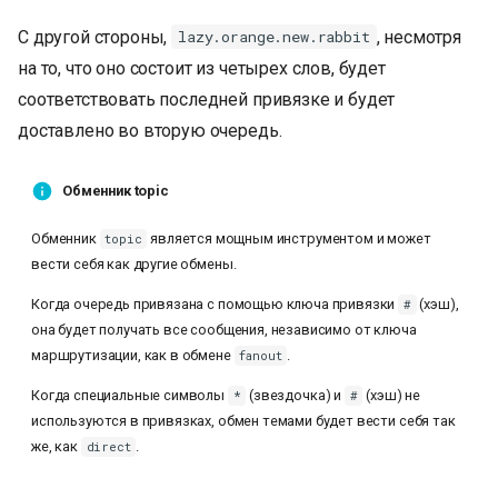
С другой стороны,
, несмотря
lazy.orange.new.rabbit
на то, что оно состоит из четырех слов, будет
соответствовать последней привязке и будет
доставлено во вторую очередь.
Обменник topic
Обменник
является мощным инструментом и может
topic
вести себя как другие обмены.
Когда очередь привязана с помощью ключа привязки
(хэш),
#
она будет получать все сообщения, независимо от ключа
маршрутизации, как в обмене
.
fanout
Когда специальные символы
(звездочка) и
(хэш) не
*
#
используются в привязках, обмен темами будет вести себя так
же, как
.
direct