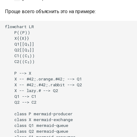
Проще всего объяснить это на примере:
flowchart LR

    P((P))

    X{{X}}

    Q1[[Q₁]]

    Q2[[Q₂]]

    C1((C₁))

    C2((C₂))

    P --> X

    X -- #42;.orange.#42; --> Q1

    X -- #42;.#42;.rabbit --> Q2

    X -- lazy.# --> Q2

    Q1 --> C1

    Q2 --> C2

    class P mermaid-producer

    class X mermaid-exchange

    class Q1 mermaid-queue

    class Q2 mermaid-queue
