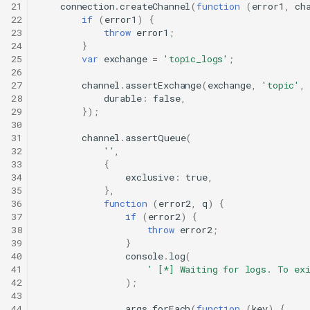
21
connection
.
createChannel
(
function
(
error1
,
ch
22
if
(
error1
)
{
23
throw
error1
;
24
}
25
var
exchange
=
'topic_logs'
;
26
27
channel
.
assertExchange
(
exchange
,
'topic'
,
28
durable
:
false
,
29
});
30
31
channel
.
assertQueue
(
32
''
,
33
{
34
exclusive
:
true
,
35
},
36
function
(
error2
,
q
)
{
37
if
(
error2
)
{
38
throw
error2
;
39
}
40
console
.
log
(
41
' [*] Waiting for logs. To ex
42
);
43
44
args
.
forEach
(
function
(
key
)
{