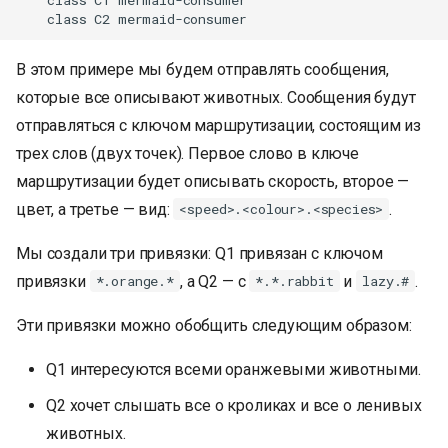
    class C1 mermaid-consumer

    class C2 mermaid-consumer
В этом примере мы будем отправлять сообщения,
которые все описывают животных. Сообщения будут
отправляться с ключом маршрутизации, состоящим из
трех слов (двух точек). Первое слово в ключе
маршрутизации будет описывать скорость, второе —
цвет, а третье — вид:
.
<speed>.<colour>.<species>
Мы создали три привязки: Q1 привязан с ключом
привязки
, а Q2 — с
и
.
*.orange.*
*.*.rabbit
lazy.#
Эти привязки можно обобщить следующим образом:
Q1 интересуются всеми оранжевыми животными.
Q2 хочет слышать все о кроликах и все о ленивых
животных.