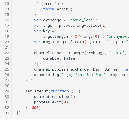
13
if
(
error1
)
{
14
throw
error1
;
15
}
16
var
exchange
=
'topic_logs'
;
17
var
args
=
process
.
argv
.
slice
(
2
);
18
var
key
=
19
args
.
length
>
0
?
args
[
0
]
:
'anonymou
20
var
msg
=
args
.
slice
(
1
).
join
(
' '
)
||
'He
21
22
channel
.
assertExchange
(
exchange
,
'topic'
,
23
durable
:
false
,
24
});
25
channel
.
publish
(
exchange
,
key
,
Buffer
.
fro
26
console
.
log
(
" [x] Sent %s:'%s'"
,
key
,
msg
27
});
28
29
setTimeout
(
function
()
{
30
connection
.
close
();
31
process
.
exit
(
0
);
32
},
500
);
33
});