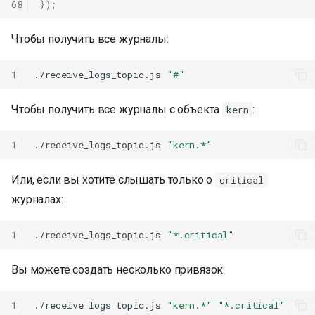
68
});
Чтобы получить все журналы:
1
./receive_logs_topic.js
"#"
Чтобы получить все журналы с объекта
:
kern
1
./receive_logs_topic.js
"kern.*"
Или, если вы хотите слышать только о
critical
журналах:
1
./receive_logs_topic.js
"*.critical"
Вы можете создать несколько привязок:
1
./receive_logs_topic.js
"kern.*"
"*.critical"