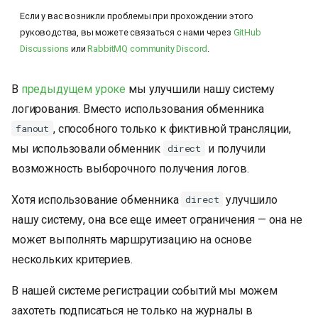
и
Если у вас возникли проблемы при прохождении этого
руководства, вы можете связаться с нами через
GitHub
я
Discussions
или
RabbitMQ community Discord
.
п
о
В
предыдущем уроке
мы улучшили нашу систему
логирования. Вместо использования обменника
и
, способного только к фиктивной трансляции,
fanout
с
мы использовали обменник
и получили
direct
к
возможность выборочного получения логов.
а
Хотя использование обменника
улучшило
direct
нашу систему, она все еще имеет ограничения — она не
может выполнять маршрутизацию на основе
нескольких критериев.
В нашей системе регистрации событий мы можем
захотеть подписаться не только на журналы в