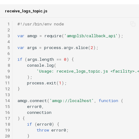
receive_logs_topic.js
 1
#!/usr/bin/env node
 2
 3
var
amqp
=
require
(
'amqplib/callback_api'
);
 4
 5
var
args
=
process
.
argv
.
slice
(
2
);
 6
 7
if
(
args
.
length
==
0
)
{
 8
console
.
log
(
 9
'Usage: receive_logs_topic.js <facility>.
10
);
11
process
.
exit
(
1
);
12
}
13
14
amqp
.
connect
(
'amqp://localhost'
,
function
(
15
error0
,
16
connection
17
)
{
18
if
(
error0
)
{
19
throw
error0
;
20
}