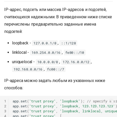
IP-адрес, подсеть или массив IP-адресов и подсетей,
считающихся надежными. В приведенном ниже списке
перечислены предварительно заданные имена
подсетей:
loopback -
,
127.0.0.1/8
::1/128
linklocal -
,
169.254.0.0/16
fe80::/10
uniquelocal -
,
,
10.0.0.0/8
172.16.0.0/12
,
192.168.0.0/16
fc00::/7
IP-адреса можно задать любым из указанных ниже
способов:
1
app
.
set
(
'trust proxy'
,
'loopback'
);
// specify a s
2
app
.
set
(
'trust proxy'
,
'loopback, 123.123.123.123'
3
app
.
set
(
'trust proxy'
,
'loopback, linklocal, uniqu
4
app
.
set
(
'trust proxy'
,
[