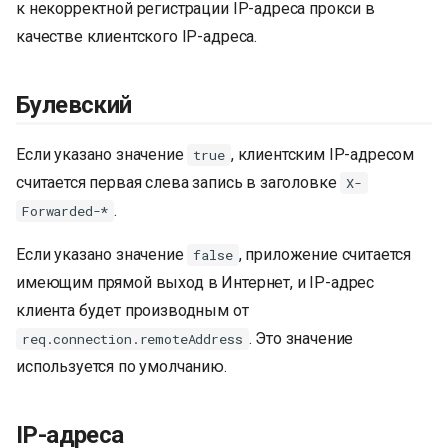
к некорректной регистрации IP-адреса прокси в
и
качестве клиентского IP-адреса.
я
п
Булевский
о
Если указано значение
, клиентским IP-адресом
true
и
считается первая слева запись в заголовке
X-
с
.
Forwarded-*
к
Если указано значение
, приложение считается
false
а
имеющим прямой выход в Интернет, и IP-адрес
клиента будет производным от
. Это значение
req.connection.remoteAddress
используется по умолчанию.
IP-адреса