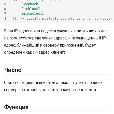
5
'loopback'
,
6
'linklocal'
,
7
'uniquelocal'
,
8
]);
// specify multiple subnets as an array</code>
Если IP-адреса или подсети указаны, они исключаются
из процесса определения адреса, и незащищенный IP-
адрес, ближайший к серверу приложений, будет
определен как IP-адрес клиента.
Число
Считать защищенным
-й элемент пути от прокси-
n
сервера со стороны клиента, в качестве клиента.
Функция