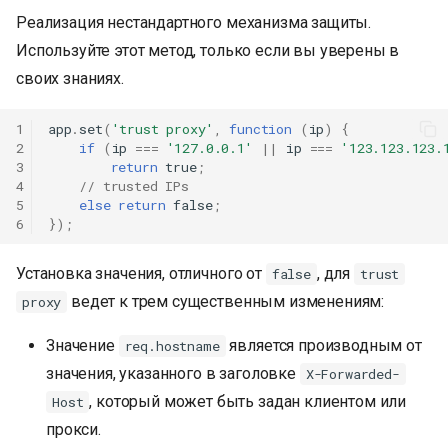
Реализация нестандартного механизма защиты.
Используйте этот метод, только если вы уверены в
своих знаниях.
1
app
.
set
(
'trust proxy'
,
function
(
ip
)
{
2
if
(
ip
===
'127.0.0.1'
||
ip
===
'123.123.123.
3
return
true
;
4
// trusted IPs
5
else
return
false
;
6
});
Установка значения, отличного от
, для
false
trust
ведет к трем существенным изменениям:
proxy
Значение
является производным от
req.hostname
значения, указанного в заголовке
X-Forwarded-
, который может быть задан клиентом или
Host
прокси.