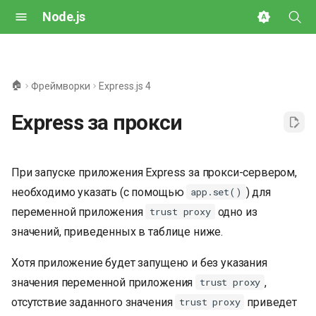
Node.js
И
н
🏠
Фреймворки
Express.js 4
и
Express за прокси
ц
и
При запуске приложения Express за прокси-сервером,
а
необходимо указать (с помощью
) для
app.set()
л
переменной приложения
одно из
trust proxy
и
значений, приведенных в таблице ниже.
з
Хотя приложение будет запущено и без указания
а
значения переменной приложения
,
trust proxy
ц
отсутствие заданного значения
приведет
trust proxy