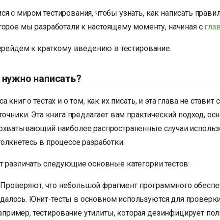
я с миром тестирования, чтобы узнать, как написать прави
торое мы разработали к настоящему моменту, начиная с
гла
перейдем к краткому введению в тестирование.
 нужно написать?
 книг о тестах и о том, как их писать, и эта глава не стави
точники. Эта книга предлагает вам практический подход, ос
охватывающий наиболее распространенные случаи использо
олкнетесь в процессе разработки.
т различать следующие основные категории тестов:
: Проверяют, что небольшой фрагмент программного обеспе
идалось. Юнит-тесты в основном используются для проверки
апример, тестирование утилиты, которая дезинфицирует по