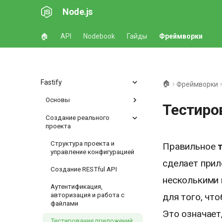
Node.js
🏠
API
Nodebook
Гайды
Фреймворки
Fastify
🏠
Фреймворки
Основы
Тестиро
Создание реального
проекта
Структура проекта и
Правильное
управление конфигурацией
сделает прил
Создание RESTful API
несколькими 
Аутентификация,
для того, чт
авторизация и работа с
файлами
Это означает
Тестирование приложений