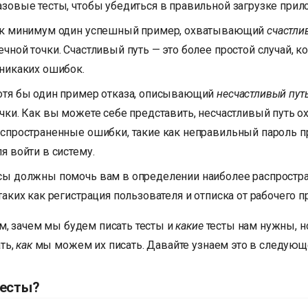
зовые тесты, чтобы убедиться в правильной загрузке прил
ак минимум один успешный пример, охватывающий
счастли
чной точки. Счастливый путь — это более простой случай, ко
 никаких ошибок.
отя бы один пример отказа, описывающий
несчастливый пут
чки. Как вы можете себе представить, несчастливый путь о
аспространенные ошибки, такие как неправильный пароль п
я войти в систему.
сы должны помочь вам в определении наиболее распростр
таких как регистрация пользователя и отписка от рабочего п
м, зачем мы будем писать тесты и
какие
тесты нам нужны, н
ть,
как
мы можем их писать. Давайте узнаем это в следующ
тесты?