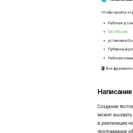
Чтобы пройти эту
Рабочая устан
IDE VSCode
установка Do
Публичный ре
Рабочая кома
Все фрагменты 
Написание
Создание тестов
может вызвать 
в реализации н
программное обе