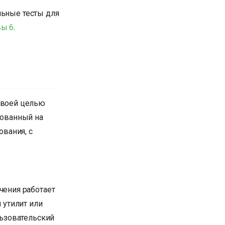
льные тесты для
вы 6
.
т своей целью
нованный на
вания, с
чения работает
 утилит или
льзовательский