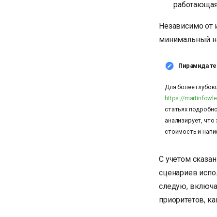
работающая
Независимо от 
минимальный на
Пирамида те
Для более глубок
https://martinfowle
статьях подробно
анализирует, что
стоимость и напи
С учетом сказан
сценариев испо
следую, включа
приоритетов, ка