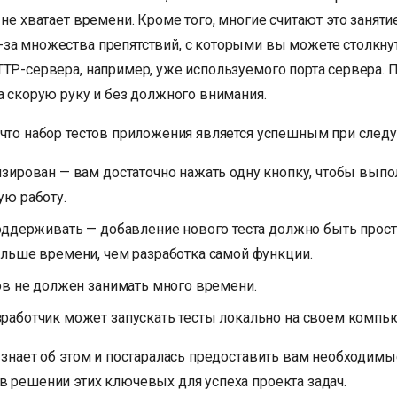
 не хватает времени. Кроме того, многие считают это занят
за множества препятствий, с которыми вы можете столкну
TTP-сервера, например, уже используемого порта сервера. 
а скорую руку и без должного внимания.
 что набор тестов приложения является успешным при след
зирован — вам достаточно нажать одну кнопку, чтобы выпо
ую работу.
оддерживать — добавление нового теста должно быть прос
ольше времени, чем разработка самой функции.
ов не должен занимать много времени.
работчик может запускать тесты локально на своем компью
y знает об этом и постаралась предоставить вам необходим
в решении этих ключевых для успеха проекта задач.