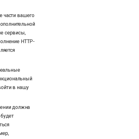
се части вашего
дополнительной
ие сервисы,
полнение HTTP-
вляется
 реальные
ункциональный
войти в нашу
жении должна
 будет
ться
мер,