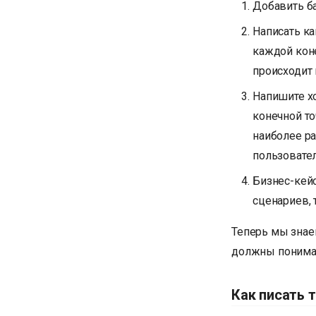
Добавить ба
Написать к
каждой коне
происходит
Напишите х
конечной то
наиболее р
пользовател
Бизнес-кей
сценариев, 
Теперь мы знае
должны понима
Как писать 