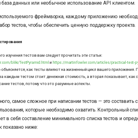
 база данных или необычное использование API клиентом.
используемого фреймворка, каждому приложению необход
бор тестов, чтобы обеспечить ценную поддержку проекта.
стирования
ого изучения тестов вам следует прочитать эти статьи:
r.com/bliki/TestPyramid.html
и
https://martinfowler.com/articles/practical-test-
 объясняется, как тесты влияют на жизненный цикл вашего приложения. 
 за каждым тестом стоит денежная стоимость, а вторая показывает, как
сание тестов, потому что это разумные аспекты.
ного, самое сложное при написании тестов — это составить 
льзования, которые необходимо охватить. Контрольный спис
ет в себя составление минимального списка тестов и опре
к показано ниже: