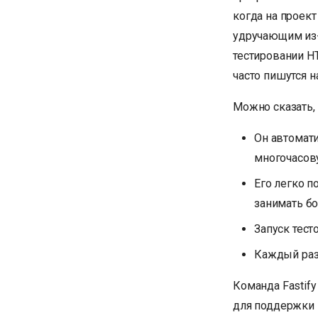
когда на проект
удручающим из-
тестировании H
часто пишутся н
Можно сказать,
Он автомати
многочасов
Его легко п
занимать б
Запуск тест
Каждый раз
Команда Fastif
для поддержки 