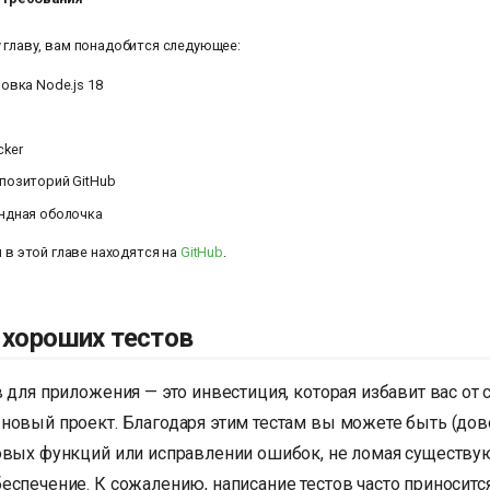
 главу, вам понадобится следующее:
овка Node.js 18
cker
позиторий GitHub
ндная оболочка
в этой главе находятся на
GitHub
.
 хороших тестов
 для приложения — это инвестиция, которая избавит вас от 
новый проект. Благодаря этим тестам вы можете быть (до
овых функций или исправлении ошибок, не ломая существ
спечение. К сожалению, написание тестов часто приносится