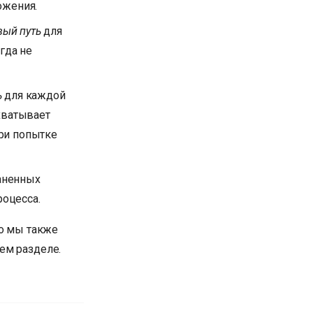
ожения.
вый путь
для
гда не
ь
для каждой
хватывает
ри попытке
аненных
роцесса.
о мы также
ем разделе.