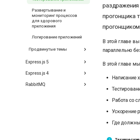
раздражения и
Развертывание и
прогонщика т
мониторинг процессов
для здорового
прогонщиком
приложения
Логирование приложений
В этой главе вы
Продвинутые темы
параллельно бе
Express.js 5
В этой главе м
Express.js 4
Написание 
RabbitMQ
Тестировани
Работа со 
Ускорение р
Где должны
Технические