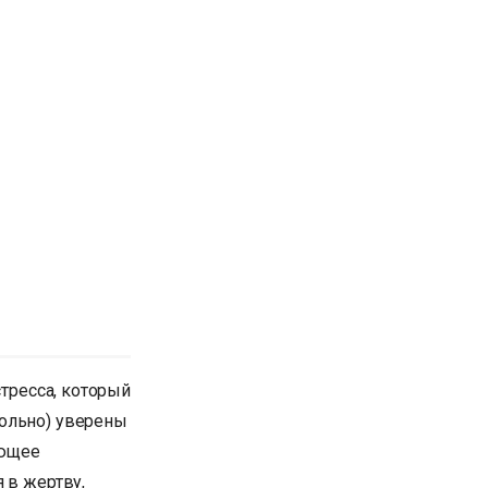
стресса, который
вольно) уверены
ующее
 в жертву,