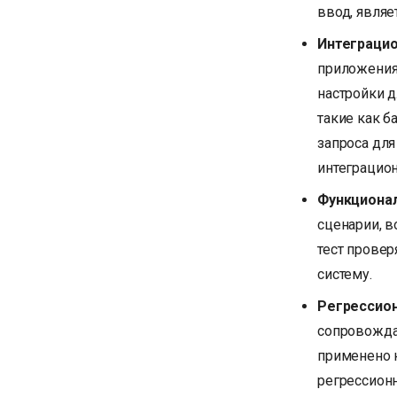
ввод, являе
Интеграци
приложения
настройки д
такие как б
запроса для
интеграцио
Функциона
сценарии, 
тест провер
систему.
Регрессио
сопровождат
применено 
регрессионн