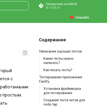
Справочник на Github
162
33
ция поиска
Спасибо
Содержание
Написание хороших тестов
Какие тесты нужно
написать?
оторый
Как писать тесты?
Тестирование приложения
ется с
Fastify
зработанными
Установка фреймворка
для тестирования
е простым.
Создание теста читов для
вать
node-tap