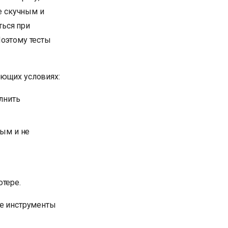
ие скучным и
ться при
Поэтому тесты
ующих условиях:
лнить
тым и не
тере.
ые инструменты