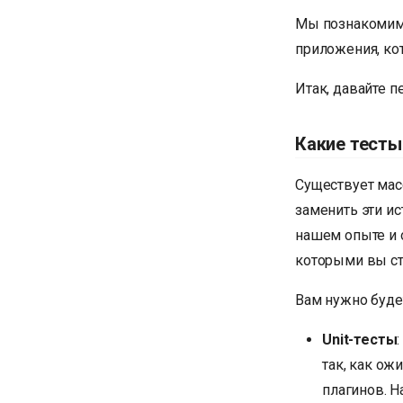
Мы познакомимс
приложения, ко
Итак, давайте 
Какие тесты
Существует масса
заменить эти ис
нашем опыте и 
которыми вы ст
Вам нужно буде
Unit-тесты
так, как ож
плагинов. Н