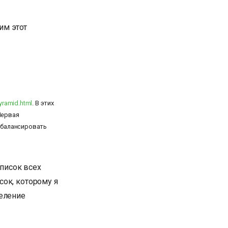
им этот
pyramid.html
. В этих
Первая
 сбалансировать
список всех
ок, которому я
деление